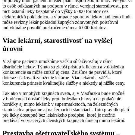
prípravky budú pacienti musieť platiť aspoň 300 forintov. Netýka sa
to osôb odkázaných na podporu v rámci verejnej starostlivosti, pre
nich ostanú lieky bezplatné do výšky 6 000 forintov cez
elektronickú pokladnicu, a v prípade spotreby liekov nad tento limit
môže revízny lekár pokladní župných zdravotných poisťovní
individuálne povoliť prekročenie rámca 6 000 forintov.
Viac lekární, starostlivosť na vyššej
úrovni
V záujme pacienta umožníme väčšiu súťaživosť aj v rámci
distribúcie liekov. Týmto sa zlepší prístup k liekom a v dôsledku
konkurencie sa môže znížiť aj cena. Zrušíme tie pravidlá, ktoré
doteraz sťažovali založenie lekárne. Viac lekární a väčšia
konkurencia prinesie kvalitnejšie služby a niekedy aj nižšie ceny.
Tak ako v mnohých krajinách sveta, aj v Maďarsku bude možné
v budúcnosti dostať lieky proti bolestiam hlavy a na potlačenie
horúčky aj mimo lekární: v supermarketoch, na železničných
staniciach a prípadne aj na čerpacích staniciach. Toto pravidlo platí
pre lieky dostupné bez lekárskeho predpisu, ktoré je možné
predávať vo viacerých členských krajinách únie aj mimo lekární.
Prestavba ošetrovateľského systému –