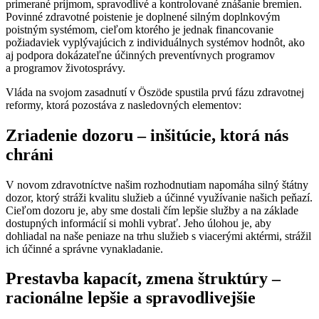
primerané príjmom, spravodlivé a kontrolované znášanie bremien.
Povinné zdravotné poistenie je doplnené silným doplnkovým
poistným systémom, cieľom ktorého je jednak financovanie
požiadaviek vyplývajúcich z individuálnych systémov hodnôt, ako
aj podpora dokázateľne účinných preventívnych programov
a programov životosprávy.
Vláda na svojom zasadnutí v Öszöde spustila prvú fázu zdravotnej
reformy, ktorá pozostáva z nasledovných elementov:
Zriadenie dozoru – inšitúcie, ktorá nás
chráni
V novom zdravotníctve našim rozhodnutiam napomáha silný štátny
dozor, ktorý stráži kvalitu služieb a účinné využívanie našich peňazí.
Cieľom dozoru je, aby sme dostali čím lepšie služby a na základe
dostupných informácií si mohli vybrať. Jeho úlohou je, aby
dohliadal na naše peniaze na trhu služieb s viacerými aktérmi, strážil
ich účinné a správne vynakladanie.
Prestavba kapacít, zmena štruktúry –
racionálne lepšie a spravodlivejšie