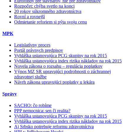
Eurofondy pre stavbárov, nie pre zdravotníkov
Rozpočet: chýba svetlo na konci
20 rokov súkromného zdravotníctva
Rovní a rovnejší
Odmietanie reforiem si pýta svoju cenu
MPK
Legislatívny proces
Portál právnych predpisov
Vyhláška ustanovujúca PCG skupiny na rok 2015
Vyhláška ustanovujúca index rizika nákladov na rok 2015
Novela zákona o rozsahu – regulácia poplatkov
Výnos MZ SR upravujúci podrobnosti o záchrannej
zdravotnej službe
Návrh zákona upravujúci poplatky u lekára
Správy
SACHO: čo robíme
PPP nemocnica: sen či realita?
Vyhláška ustanovujúca PCG skupiny na rok 2015
Vyhláška ustanovujúca index rizika nákladov na rok 2015
Aj Srbsko potrebuje reformu zdravotníctva
HPI v Jidřichovom Hradci