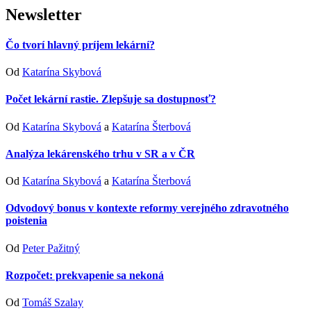
Newsletter
Čo tvorí hlavný príjem lekární?
Od
Katarína Skybová
Počet lekární rastie. Zlepšuje sa dostupnosť?
Od
Katarína Skybová
a
Katarína Šterbová
Analýza lekárenského trhu v SR a v ČR
Od
Katarína Skybová
a
Katarína Šterbová
Odvodový bonus v kontexte reformy verejného zdravotného
poistenia
Od
Peter Pažitný
Rozpočet: prekvapenie sa nekoná
Od
Tomáš Szalay