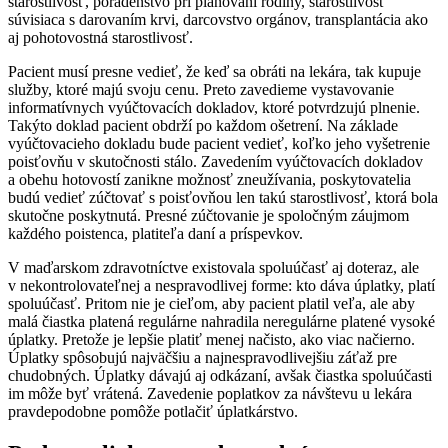
starostlivosť, poradenstvo pri plánovaní rodiny, starostlivosť
súvisiaca s darovaním krvi, darcovstvo orgánov, transplantácia ako
aj pohotovostná starostlivosť.
Pacient musí presne vedieť, že keď sa obráti na lekára, tak kupuje
služby, ktoré majú svoju cenu. Preto zavedieme vystavovanie
informatívnych vyúčtovacích dokladov, ktoré potvrdzujú plnenie.
Takýto doklad pacient obdrží po každom ošetrení. Na základe
vyúčtovacieho dokladu bude pacient vedieť, koľko jeho vyšetrenie
poisťovňu v skutočnosti stálo. Zavedením vyúčtovacích dokladov
a obehu hotovostí zanikne možnosť zneužívania, poskytovatelia
budú vedieť zúčtovať s poisťovňou len takú starostlivosť, ktorá bola
skutočne poskytnutá. Presné zúčtovanie je spoločným záujmom
každého poistenca, platiteľa daní a príspevkov.
V maďarskom zdravotníctve existovala spoluúčasť aj doteraz, ale
v nekontrolovateľnej a nespravodlivej forme: kto dáva úplatky, platí
spoluúčasť. Pritom nie je cieľom, aby pacient platil veľa, ale aby
malá čiastka platená regulárne nahradila neregulárne platené vysoké
úplatky. Pretože je lepšie platiť menej načisto, ako viac načierno.
Úplatky spôsobujú najväčšiu a najnespravodlivejšiu záťaž pre
chudobných. Úplatky dávajú aj odkázaní, avšak čiastka spoluúčasti
im môže byť vrátená. Zavedenie poplatkov za návštevu u lekára
pravdepodobne pomôže potlačiť úplatkárstvo.