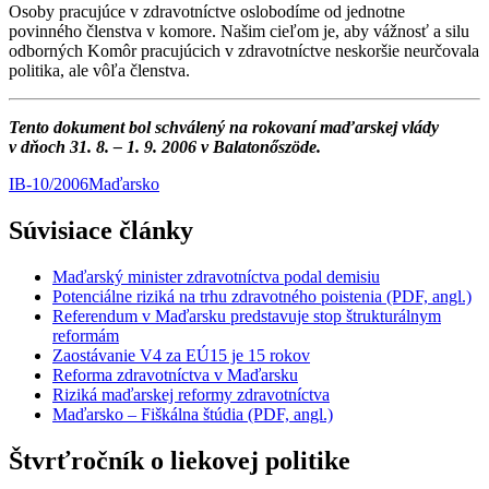
Osoby pracujúce v zdravotníctve oslobodíme od jednotne
povinného členstva v komore. Našim cieľom je, aby vážnosť a silu
odborných Komôr pracujúcich v zdravotníctve neskoršie neurčovala
politika, ale vôľa členstva.
Tento dokument bol schválený na rokovaní maďarskej vlády
v dňoch 31. 8. – 1. 9. 2006 v Balatonőszöde.
IB-10/2006
Maďarsko
Súvisiace články
Maďarský minister zdravotníctva podal demisiu
Potenciálne riziká na trhu zdravotného poistenia (PDF, angl.)
Referendum v Maďarsku predstavuje stop štrukturálnym
reformám
Zaostávanie V4 za EÚ15 je 15 rokov
Reforma zdravotníctva v Maďarsku
Riziká maďarskej reformy zdravotníctva
Maďarsko – Fiškálna štúdia (PDF, angl.)
Štvrťročník o liekovej politike