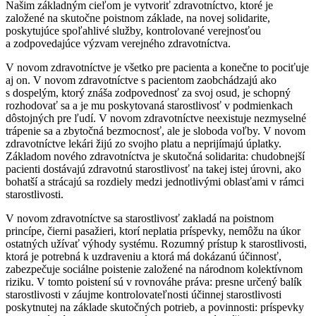
Našim základným cieľom je vytvoriť zdravotníctvo, ktoré je
založené na skutočne poistnom základe, na novej solidarite,
poskytujúce spoľahlivé služby, kontrolované verejnosťou
a zodpovedajúce výzvam verejného zdravotníctva.
V novom zdravotníctve je všetko pre pacienta a konečne to pociťuje
aj on. V novom zdravotníctve s pacientom zaobchádzajú ako
s dospelým, ktorý znáša zodpovednosť za svoj osud, je schopný
rozhodovať sa a je mu poskytovaná starostlivosť v podmienkach
dôstojných pre ľudí. V novom zdravotníctve neexistuje nezmyselné
trápenie sa a zbytočná bezmocnosť, ale je sloboda voľby. V novom
zdravotníctve lekári žijú zo svojho platu a neprijímajú úplatky.
Základom nového zdravotníctva je skutočná solidarita: chudobnejší
pacienti dostávajú zdravotnú starostlivosť na takej istej úrovni, ako
bohatší a strácajú sa rozdiely medzi jednotlivými oblasťami v rámci
starostlivosti.
V novom zdravotníctve sa starostlivosť zakladá na poistnom
princípe, čierni pasažieri, ktorí neplatia príspevky, nemôžu na úkor
ostatných užívať výhody systému. Rozumný prístup k starostlivosti,
ktorá je potrebná k uzdraveniu a ktorá má dokázanú účinnosť,
zabezpečuje sociálne poistenie založené na národnom kolektívnom
riziku. V tomto poistení sú v rovnováhe práva: presne určený balík
starostlivosti v záujme kontrolovateľnosti účinnej starostlivosti
poskytnutej na základe skutočných potrieb, a povinnosti: príspevky