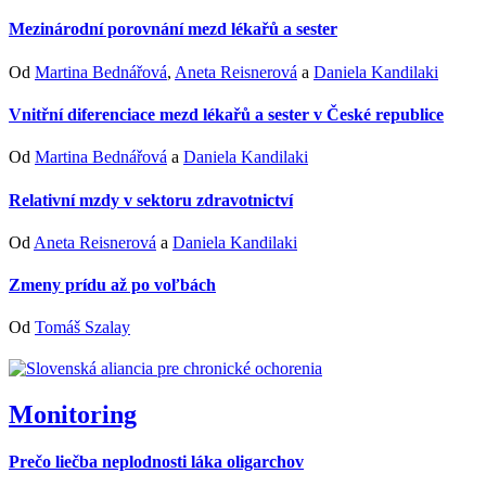
Mezinárodní porovnání mezd lékařů a sester
Od
Martina Bednářová
,
Aneta Reisnerová
a
Daniela Kandilaki
Vnitřní diferenciace mezd lékařů a sester v České republice
Od
Martina Bednářová
a
Daniela Kandilaki
Relativní mzdy v sektoru zdravotnictví
Od
Aneta Reisnerová
a
Daniela Kandilaki
Zmeny prídu až po voľbách
Od
Tomáš Szalay
Monitoring
Prečo liečba neplodnosti láka oligarchov