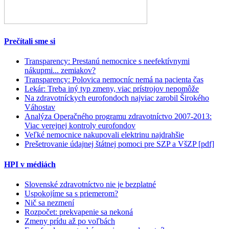
Prečítali sme si
Transparency: Prestanú nemocnice s neefektívnymi
nákupmi... zemiakov?
Transparency: Polovica nemocníc nemá na pacienta čas
Lekár: Treba iný typ zmeny, viac prístrojov nepomôže
Na zdravotníckych eurofondoch najviac zarobil Širokého
Váhostav
Analýza Operačného programu zdravotníctvo 2007-2013:
Viac verejnej kontroly eurofondov
Veľké nemocnice nakupovali elektrinu najdrahšie
Prešetrovanie údajnej štátnej pomoci pre SZP a VšZP [pdf]
HPI v médiách
Slovenské zdravotníctvo nie je bezplatné
Uspokojíme sa s priemerom?
Nič sa nezmení
Rozpočet: prekvapenie sa nekoná
Zmeny prídu až po voľbách