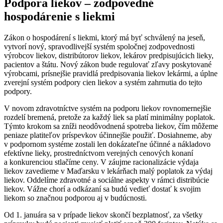
Podpora liekov – zodpovedné
hospodárenie s liekmi
Zákon o hospodárení s liekmi, ktorý má byť schválený na jeseň,
vytvorí nový, spravodlivejší systém spoločnej zodpovednosti
výrobcov liekov, distribútorov liekov, lekárov predpisujúcich lieky,
pacientov a štátu. Nový zákon bude regulovať zľavy poskytované
výrobcami, prísnejšie pravidlá predpisovania liekov lekármi, a úplne
zverejní systém podpory cien liekov a systém zahrnutia do tejto
podpory.
V novom zdravotníctve systém na podporu liekov rovnomernejšie
rozdelí bremená, pretože za každý liek sa platí minimálny poplatok.
Týmto krokom sa zníži neodôvodnená spotreba liekov, čím môžeme
peniaze platiteľov príspevkov účinnejšie použiť. Dosiahneme, aby
v podpornom systéme zostali len dokázateľne účinné a nákladovo
efektívne lieky, prostredníctvom verejných cenových konaní
a konkurenciou stlačíme ceny. V záujme racionalizácie výdaja
liekov zavedieme v Maďarsku v lekárňach malý poplatok za výdaj
liekov. Oddelíme zdravotné a sociálne aspekty v rámci distribúcie
liekov. Vážne chorí a odkázaní sa budú vedieť dostať k svojim
liekom so značnou podporou aj v budúcnosti.
Od 1. januára sa v prípade liekov skončí bezplatnosť, za všetky