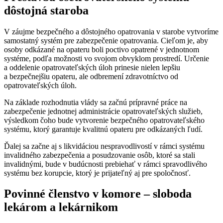
dôstojná staroba
V záujme bezpečného a dôstojného opatrovania v starobe vytvoríme
samostatný systém pre zabezpečenie opatrovania. Cieľom je, aby
osoby odkázané na opateru boli poctivo opatrené v jednotnom
systéme, podľa možnosti vo svojom obvyklom prostredí. Určenie
a oddelenie opatrovateľských úloh prinesie nielen lepšiu
a bezpečnejšiu opateru, ale odbremení zdravotníctvo od
opatrovateľských úloh.
Na základe rozhodnutia vlády sa začnú prípravné práce na
zabezpečenie jednotnej administrácie opatrovateľských služieb,
výsledkom čoho bude vytvorenie bezpečného opatrovateľského
systému, ktorý garantuje kvalitnú opateru pre odkázaných ľudí.
Ďalej sa začne aj s likvidáciou nespravodlivostí v rámci systému
invalidného zabezpečenia a posudzovanie osôb, ktoré sa stali
invalidnými, bude v budúcnosti prebiehať v rámci spravodlivého
systému bez korupcie, ktorý je prijateľný aj pre spoločnosť.
Povinné členstvo v komore – sloboda
lekárom a lekárnikom