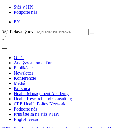
Stáž v HPI
Podporte nás
EN
Vyhľadávaný text
„
”
—
—
O nás
Analýzy a komentáre
Publikácie
Newsletter
Konferencie
Médiá
Knižnica
Health Management Academy
Health Research and Consulting
CEE Health Policy Network
Podporte nás
Prihláste sa na stáž v HPI
English version