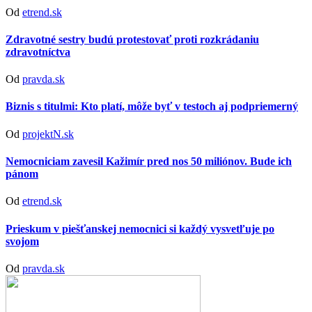
Od
etrend.sk
Zdravotné sestry budú protestovať proti rozkrádaniu
zdravotníctva
Od
pravda.sk
Biznis s titulmi: Kto platí, môže byť v testoch aj podpriemerný
Od
projektN.sk
Nemocniciam zavesil Kažimír pred nos 50 miliónov. Bude ich
pánom
Od
etrend.sk
Prieskum v piešťanskej nemocnici si každý vysvetľuje po
svojom
Od
pravda.sk