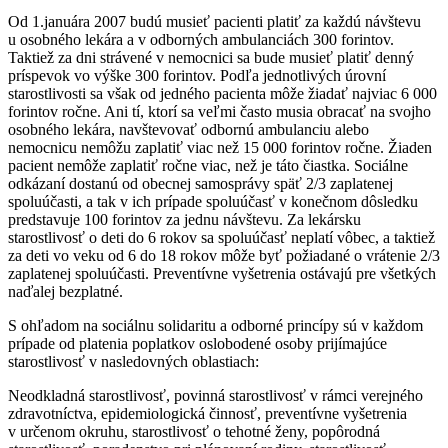
Od 1.januára 2007 budú musieť pacienti platiť za každú návštevu
u osobného lekára a v odborných ambulanciách 300 forintov.
Taktiež za dni strávené v nemocnici sa bude musieť platiť denný
príspevok vo výške 300 forintov. Podľa jednotlivých úrovní
starostlivosti sa však od jedného pacienta môže žiadať najviac 6 000
forintov ročne. Ani tí, ktorí sa veľmi často musia obracať na svojho
osobného lekára, navštevovať odbornú ambulanciu alebo
nemocnicu nemôžu zaplatiť viac než 15 000 forintov ročne. Žiaden
pacient nemôže zaplatiť ročne viac, než je táto čiastka. Sociálne
odkázaní dostanú od obecnej samosprávy späť 2/3 zaplatenej
spoluúčasti, a tak v ich prípade spoluúčasť v konečnom dôsledku
predstavuje 100 forintov za jednu návštevu. Za lekársku
starostlivosť o deti do 6 rokov sa spoluúčasť neplatí vôbec, a taktiež
za deti vo veku od 6 do 18 rokov môže byť požiadané o vrátenie 2/3
zaplatenej spoluúčasti. Preventívne vyšetrenia ostávajú pre všetkých
naďalej bezplatné.
S ohľadom na sociálnu solidaritu a odborné princípy sú v každom
prípade od platenia poplatkov oslobodené osoby prijímajúce
starostlivosť v nasledovných oblastiach:
Neodkladná starostlivosť, povinná starostlivosť v rámci verejného
zdravotníctva, epidemiologická činnosť, preventívne vyšetrenia
v určenom okruhu, starostlivosť o tehotné ženy, popôrodná