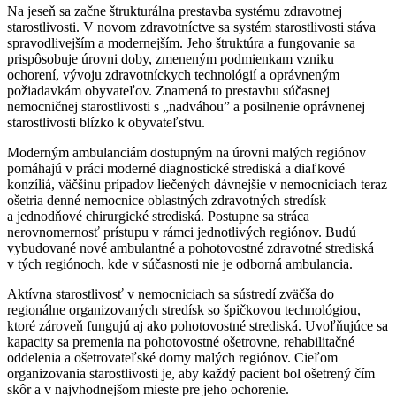
Na jeseň sa začne štrukturálna prestavba systému zdravotnej
starostlivosti. V novom zdravotníctve sa systém starostlivosti stáva
spravodlivejším a modernejším. Jeho štruktúra a fungovanie sa
prispôsobuje úrovni doby, zmeneným podmienkam vzniku
ochorení, vývoju zdravotníckych technológií a oprávneným
požiadavkám obyvateľov. Znamená to prestavbu súčasnej
nemocničnej starostlivosti s „nadváhou” a posilnenie oprávnenej
starostlivosti blízko k obyvateľstvu.
Moderným ambulanciám dostupným na úrovni malých regiónov
pomáhajú v práci moderné diagnostické strediská a diaľkové
konzíliá, väčšinu prípadov liečených dávnejšie v nemocniciach teraz
ošetria denné nemocnice oblastných zdravotných stredísk
a jednodňové chirurgické strediská. Postupne sa stráca
nerovnomernosť prístupu v rámci jednotlivých regiónov. Budú
vybudované nové ambulantné a pohotovostné zdravotné strediská
v tých regiónoch, kde v súčasnosti nie je odborná ambulancia.
Aktívna starostlivosť v nemocniciach sa sústredí zväčša do
regionálne organizovaných stredísk so špičkovou technológiou,
ktoré zároveň fungujú aj ako pohotovostné strediská. Uvoľňujúce sa
kapacity sa premenia na pohotovostné ošetrovne, rehabilitačné
oddelenia a ošetrovateľské domy malých regiónov. Cieľom
organizovania starostlivosti je, aby každý pacient bol ošetrený čím
skôr a v najvhodnejšom mieste pre jeho ochorenie.