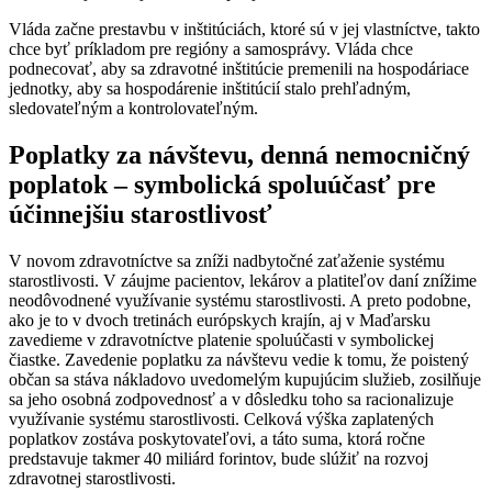
Vláda začne prestavbu v inštitúciách, ktoré sú v jej vlastníctve, takto
chce byť príkladom pre regióny a samosprávy. Vláda chce
podnecovať, aby sa zdravotné inštitúcie premenili na hospodáriace
jednotky, aby sa hospodárenie inštitúcií stalo prehľadným,
sledovateľným a kontrolovateľným.
Poplatky za návštevu, denná nemocničný
poplatok – symbolická spoluúčasť pre
účinnejšiu starostlivosť
V novom zdravotníctve sa zníži nadbytočné zaťaženie systému
starostlivosti. V záujme pacientov, lekárov a platiteľov daní znížime
neodôvodnené využívanie systému starostlivosti. A preto podobne,
ako je to v dvoch tretinách európskych krajín, aj v Maďarsku
zavedieme v zdravotníctve platenie spoluúčasti v symbolickej
čiastke. Zavedenie poplatku za návštevu vedie k tomu, že poistený
občan sa stáva nákladovo uvedomelým kupujúcim služieb, zosilňuje
sa jeho osobná zodpovednosť a v dôsledku toho sa racionalizuje
využívanie systému starostlivosti. Celková výška zaplatených
poplatkov zostáva poskytovateľovi, a táto suma, ktorá ročne
predstavuje takmer 40 miliárd forintov, bude slúžiť na rozvoj
zdravotnej starostlivosti.