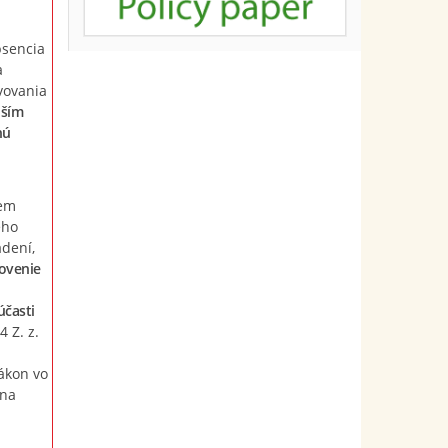
bsencia
a
vovania
jším
nú
rem
ého
dení,
novenie
účasti
 Z. z.
h
ákon vo
 na