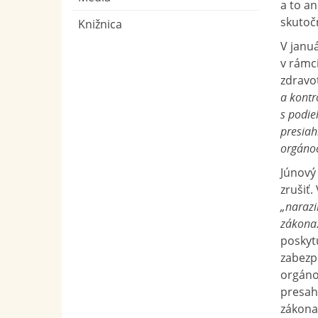
a to an
skutoč
Knižnica
V januá
v rámci
zdravo
a kontr
s podie
presiah
orgánoc
Júnový
zrušiť.
„narazi
zákona
poskyt
zabezp
orgánoc
presah
zákona