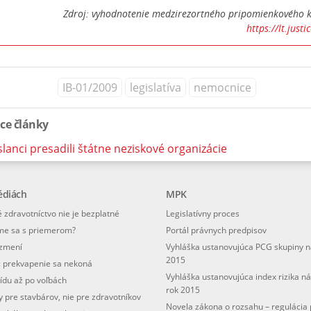
Zdroj: vyhodnotenie medzirezortného pripomienkového 
https://lt.justi
IB-01/2009
legislatíva
nemocnice
ace články
lanci presadili štátne neziskové organizácie
édiách
MPK
 zdravotníctvo nie je bezplatné
Legislatívny proces
me sa s priemerom?
Portál právnych predpisov
ezmení
Vyhláška ustanovujúca PCG skupiny n
2015
: prekvapenie sa nekoná
Vyhláška ustanovujúca index rizika n
ídu až po voľbách
rok 2015
 pre stavbárov, nie pre zdravotníkov
Novela zákona o rozsahu – regulácia 