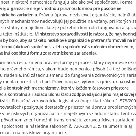
snosti niektoré nemocnice fungujú ako akciové spoločnosti.
Forma
vej organizácie nie je vhodnou právnou formou pre pôsobenie
níckeho zariadenia.
Právna úprava neziskovej organizácie, najmä a
ných mechanizmov nedovoľujú jej použitie na vzťahy, pri ktorých s
 so štátnym majetkom, kde je potrebná kontrola fungovania a spra
 tejto inštitúcie.
Ministerstvo spravodlivosti je názoru, že najvhodne
m by bolo, aby sa takéto neziskové organizácie pretransformovali na i
formu (akciovú spoločnosť alebo spoločnosť s ručením obmedzením,
e inú osobitnú formu zdravotníckeho zariadenia).
rmácia, resp. zmena právnej formy je proces, ktorý neprinesie ok
ého právneho rámca, v akom bude nemocnica pôsobiť a tiež odlišn
u riadenia, inú zásadnú zmenu do fungovania zdravotníckych zaria
y mohla ohroziť ich chod. Práve naopak,
vytvorí sa priestor na usta
el a kontrolných mechanizmov, ktoré v každom časovom priestore
čia kontrolnú a riadiacu úlohu štátu zodpovedajúcu jeho majetkovej 
zácii.
Príslušná zdravotnícka legislatíva (napríklad zákon č. 578/2004
ytovateľoch) poskytuje dostatočný priestor na úpravu problémovýc
v v neziskových organizáciách s majetkovým vkladom štátu. Tento z
 pôvodnom znení umožnil transformáciu zdravotníckych zariadení
 spoločnosti a následne zákonom č. 720/2004 Z. z. sa umožnila aj
rmácia na neziskové organizácie.