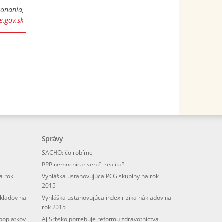
konania,
ce.gov.sk
Správy
SACHO: čo robíme
PPP nemocnica: sen či realita?
a rok
Vyhláška ustanovujúca PCG skupiny na rok
2015
ákladov na
Vyhláška ustanovujúca index rizika nákladov na
rok 2015
poplatkov
Aj Srbsko potrebuje reformu zdravotníctva