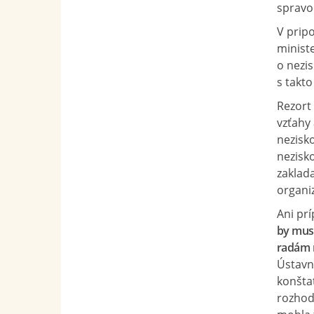
spravod
V prip
ministe
o nezi
s takt
Rezort
vzťahy
nezisko
nezisk
zaklada
organiz
Ani pr
by muse
radám n
Ústavn
konštat
rozhod