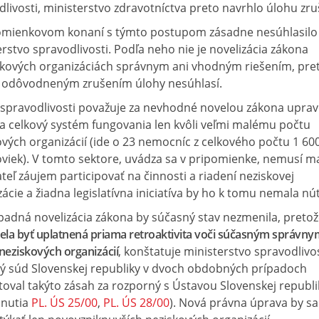
livosti, ministerstvo zdravotníctva preto navrhlo úlohu zruš
omienkovom konaní s týmto postupom zásadne nesúhlasilo
rstvo spravodlivosti. Podľa neho nie je novelizácia zákona
skových organizáciách správnym ani vhodným riešením, pre
o odôvodneným zrušením úlohy nesúhlasí.
 spravodlivosti považuje za nevhodné novelou zákona uprav
 a celkový systém fungovania len kvôli veľmi malému počtu
vých organizácií (ide o 23 nemocníc z celkového počtu 1 60
oviek). V tomto sektore, uvádza sa v pripomienke, nemusí m
teľ záujem participovať na činnosti a riadení neziskovej
ácie a žiadna legislatívna iniciatíva by ho k tomu nemala nút
ípadná novelizácia zákona by súčasný stav nezmenila, preto
la byť uplatnená priama retroaktivita voči súčasným správny
eziskových organizácií
, konštatuje ministerstvo spravodlivos
ý súd Slovenskej republiky v dvoch obdobných prípadoch
oval takýto zásah za rozporný s Ústavou Slovenskej republik
nutia
PL. ÚS 25/00
,
PL. ÚS 28/00
). Nová právna úprava by sa