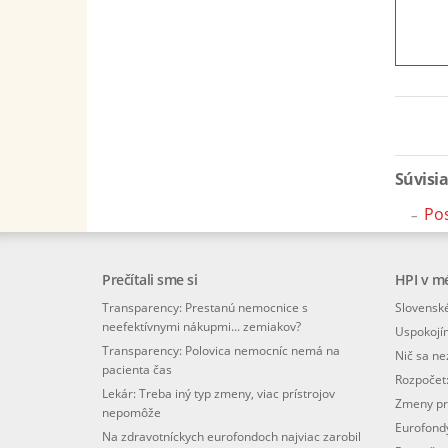
Súvisi
Pos
Prečítali sme si
HPI v m
Transparency: Prestanú nemocnice s
Slovenské
neefektívnymi nákupmi... zemiakov?
Uspokojí
Transparency: Polovica nemocníc nemá na
Nič sa n
pacienta čas
Rozpočet
Lekár: Treba iný typ zmeny, viac prístrojov
Zmeny pr
nepomôže
Eurofondy
Na zdravotníckych eurofondoch najviac zarobil