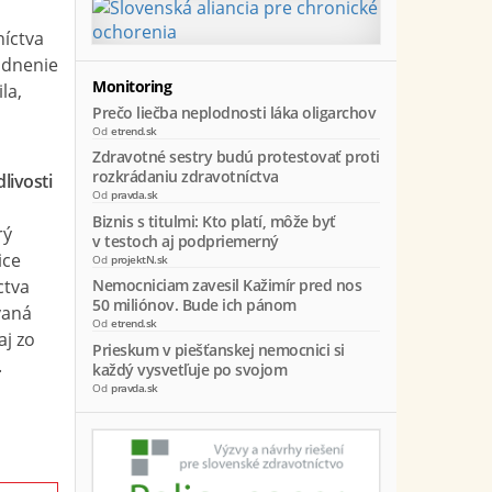
níctva
odnenie
Monitoring
la,
Prečo liečba neplodnosti láka oligarchov
Od
etrend.sk
Zdravotné sestry budú protestovať proti
rozkrádaniu zdravotníctva
livosti
Od
pravda.sk
Biznis s titulmi: Kto platí, môže byť
rý
v testoch aj podpriemerný
ice
Od
projektN.sk
ctva
Nemocniciam zavesil Kažimír pred nos
50 miliónov. Bude ich pánom
vaná
Od
etrend.sk
aj zo
Prieskum v piešťanskej nemocnici si
.
každý vysvetľuje po svojom
Od
pravda.sk