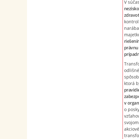
V súča
nezisko
zdravot
kontrol
narába
majetku
riešení
právnu 
prípadn
Transfo
odlišn
spôsob
ktorá b
pravidi
zabezpe
v organi
o posk
vzťaho
svojom
akciové
transfo