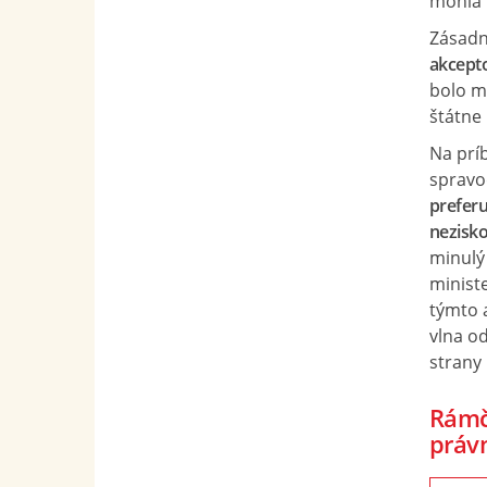
mohla 
Zásadn
akcept
bolo mi
štátne
Na príb
spravo
prefer
nezisko
minulý
minist
týmto 
vlna od
strany 
Rámč
práv