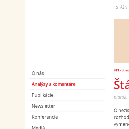
STÁŽ V 
HPI - Stre
O nás
Št
Analýzy a komentáre
Publikácie
piatok,
Newsletter
O nezi
Konferencie
rozhodu
vymenov
Médiá