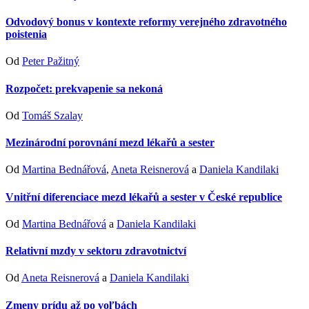
Odvodový bonus v kontexte reformy verejného zdravotného
poistenia
Od
Peter Pažitný
Rozpočet: prekvapenie sa nekoná
Od
Tomáš Szalay
Mezinárodní porovnání mezd lékařů a sester
Od
Martina Bednářová
,
Aneta Reisnerová
a
Daniela Kandilaki
Vnitřní diferenciace mezd lékařů a sester v České republice
Od
Martina Bednářová
a
Daniela Kandilaki
Relativní mzdy v sektoru zdravotnictví
Od
Aneta Reisnerová
a
Daniela Kandilaki
Zmeny prídu až po voľbách