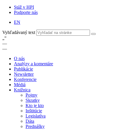
Stáž v HPI
Podporte nás
EN
Vyhľadávaný text
„
”
—
—
O nás
Analýzy a komentáre
Publikácie
Newsletter
Konferencie
Médiá
Knižnica
Pojmy
Skratky
Kto je kto
Inštitúcie
Legislatíva
Dáta
Prednášky