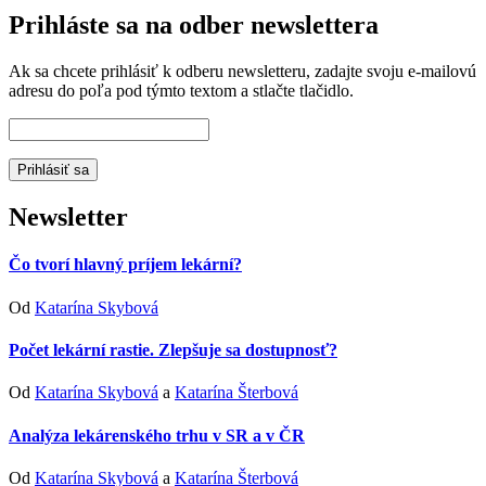
Prihláste sa na odber newslettera
Ak sa chcete prihlásiť k odberu newsletteru, zadajte svoju e-mailovú
adresu do poľa pod týmto textom a stlačte tlačidlo.
Newsletter
Čo tvorí hlavný príjem lekární?
Od
Katarína Skybová
Počet lekární rastie. Zlepšuje sa dostupnosť?
Od
Katarína Skybová
a
Katarína Šterbová
Analýza lekárenského trhu v SR a v ČR
Od
Katarína Skybová
a
Katarína Šterbová