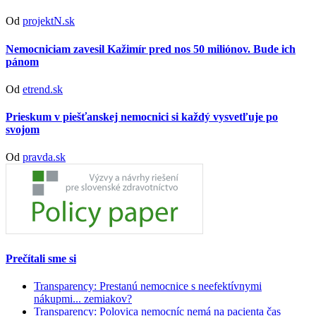
Od
projektN.sk
Nemocniciam zavesil Kažimír pred nos 50 miliónov. Bude ich
pánom
Od
etrend.sk
Prieskum v piešťanskej nemocnici si každý vysvetľuje po
svojom
Od
pravda.sk
Prečítali sme si
Transparency: Prestanú nemocnice s neefektívnymi
nákupmi... zemiakov?
Transparency: Polovica nemocníc nemá na pacienta čas