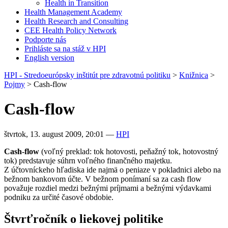
Health in Transition
Health Management Academy
Health Research and Consulting
CEE Health Policy Network
Podporte nás
Prihláste sa na stáž v HPI
English version
HPI - Stredoeurópsky inštitút pre zdravotnú politiku
>
Knižnica
>
Pojmy
>
Cash-flow
Cash-flow
štvrtok, 13. august 2009, 20:01
—
HPI
Cash-flow
(voľný preklad: tok hotovosti, peňažný tok, hotovostný
tok) predstavuje súhrn voľného finančného majetku.
Z účtovníckeho hľadiska ide najmä o peniaze v pokladnici alebo na
bežnom bankovom účte. V bežnom ponímaní sa za cash flow
považuje rozdiel medzi bežnými príjmami a bežnými výdavkami
podniku za určité časové obdobie.
Štvrťročník o liekovej politike