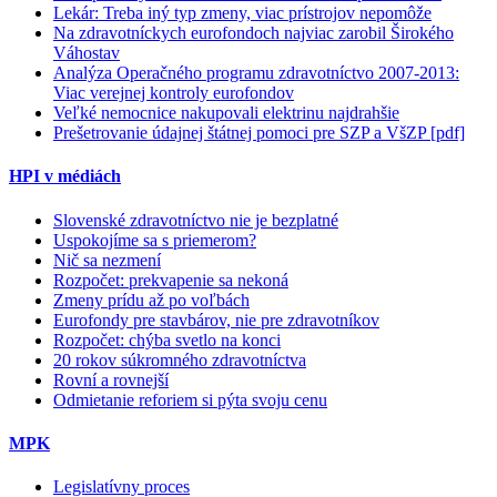
Lekár: Treba iný typ zmeny, viac prístrojov nepomôže
Na zdravotníckych eurofondoch najviac zarobil Širokého
Váhostav
Analýza Operačného programu zdravotníctvo 2007-2013:
Viac verejnej kontroly eurofondov
Veľké nemocnice nakupovali elektrinu najdrahšie
Prešetrovanie údajnej štátnej pomoci pre SZP a VšZP [pdf]
HPI v médiách
Slovenské zdravotníctvo nie je bezplatné
Uspokojíme sa s priemerom?
Nič sa nezmení
Rozpočet: prekvapenie sa nekoná
Zmeny prídu až po voľbách
Eurofondy pre stavbárov, nie pre zdravotníkov
Rozpočet: chýba svetlo na konci
20 rokov súkromného zdravotníctva
Rovní a rovnejší
Odmietanie reforiem si pýta svoju cenu
MPK
Legislatívny proces