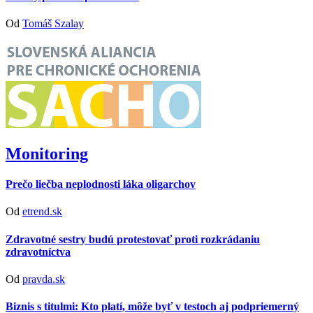
Od
Tomáš Szalay
Monitoring
Prečo liečba neplodnosti láka oligarchov
Od
etrend.sk
Zdravotné sestry budú protestovať proti rozkrádaniu
zdravotníctva
Od
pravda.sk
Biznis s titulmi: Kto platí, môže byť v testoch aj podpriemerný