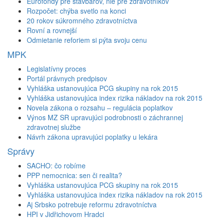
Eurofondy pre stavbárov, nie pre zdravotníkov
Rozpočet: chýba svetlo na konci
20 rokov súkromného zdravotníctva
Rovní a rovnejší
Odmietanie reforiem si pýta svoju cenu
MPK
Legislatívny proces
Portál právnych predpisov
Vyhláška ustanovujúca PCG skupiny na rok 2015
Vyhláška ustanovujúca index rizika nákladov na rok 2015
Novela zákona o rozsahu – regulácia poplatkov
Výnos MZ SR upravujúci podrobnosti o záchrannej
zdravotnej službe
Návrh zákona upravujúci poplatky u lekára
Správy
SACHO: čo robíme
PPP nemocnica: sen či realita?
Vyhláška ustanovujúca PCG skupiny na rok 2015
Vyhláška ustanovujúca index rizika nákladov na rok 2015
Aj Srbsko potrebuje reformu zdravotníctva
HPI v Jidřichovom Hradci