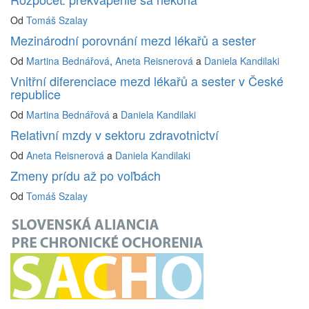
Od
Tomáš Szalay
Mezinárodní porovnání mezd lékařů a sester
Od
Martina Bednářová
,
Aneta Reisnerová
a
Daniela Kandilaki
Vnitřní diferenciace mezd lékařů a sester v České
republice
Od
Martina Bednářová
a
Daniela Kandilaki
Relativní mzdy v sektoru zdravotnictví
Od
Aneta Reisnerová
a
Daniela Kandilaki
Zmeny prídu až po voľbách
Od
Tomáš Szalay