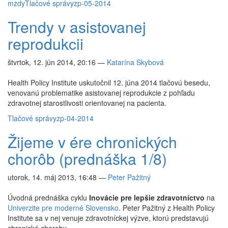
mzdy
Tlačové správy
zp-05-2014
Trendy v asistovanej
reprodukcii
štvrtok, 12. jún 2014, 20:16
—
Katarína Skybová
Health Policy Institute uskutočnil 12. júna 2014 tlačovú besedu,
venovanú problematike asistovanej reprodukcie z pohľadu
zdravotnej starostlivosti orientovanej na pacienta.
Tlačové správy
zp-04-2014
Žijeme v ére chronických
chorôb (prednáška 1/8)
utorok, 14. máj 2013, 16:48
—
Peter Pažitný
Úvodná prednáška cyklu
Inovácie pre lepšie zdravotníctvo
na
Univerzite pre moderné Slovensko
. Peter Pažitný z Health Policy
Institute sa v nej venuje zdravotníckej výzve, ktorú predstavujú