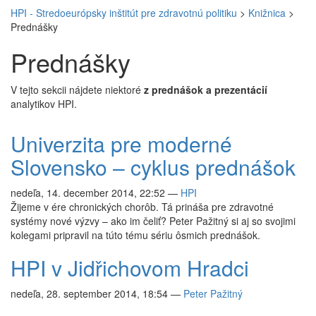
HPI - Stredoeurópsky inštitút pre zdravotnú politiku
>
Knižnica
>
Prednášky
Prednášky
V tejto sekcii nájdete niektoré
z prednášok a prezentácií
analytikov HPI.
Univerzita pre moderné
Slovensko – cyklus prednášok
nedeľa, 14. december 2014, 22:52
—
HPI
Žijeme v ére chronických chorôb. Tá prináša pre zdravotné
systémy nové výzvy – ako im čeliť? Peter Pažitný si aj so svojimi
kolegami pripravil na túto tému sériu ôsmich prednášok.
HPI v Jidřichovom Hradci
nedeľa, 28. september 2014, 18:54
—
Peter Pažitný