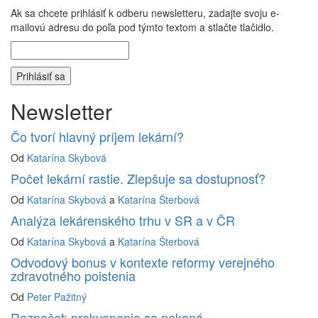
Ak sa chcete prihlásiť k odberu newsletteru, zadajte svoju e-
mailovú adresu do poľa pod týmto textom a stlačte tlačidlo.
Newsletter
Čo tvorí hlavný príjem lekární?
Od
Katarína Skybová
Počet lekární rastie. Zlepšuje sa dostupnosť?
Od
Katarína Skybová
a
Katarína Šterbová
Analýza lekárenského trhu v SR a v ČR
Od
Katarína Skybová
a
Katarína Šterbová
Odvodový bonus v kontexte reformy verejného
zdravotného poistenia
Od
Peter Pažitný
Rozpočet: prekvapenie sa nekoná