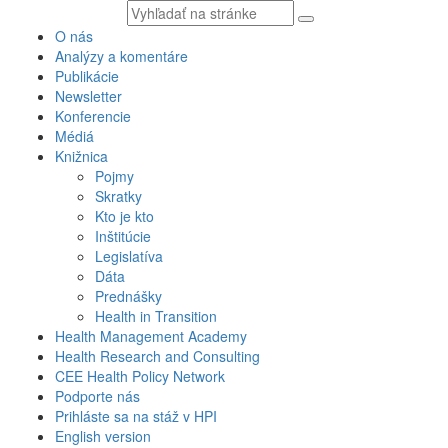
Vyhľadávaný
text
O nás
Analýzy a komentáre
Publikácie
Newsletter
Konferencie
Médiá
Knižnica
Pojmy
Skratky
Kto je kto
Inštitúcie
Legislatíva
Dáta
Prednášky
Health in Transition
Health Management Academy
Health Research and Consulting
CEE Health Policy Network
Podporte nás
Prihláste sa na stáž v HPI
English version