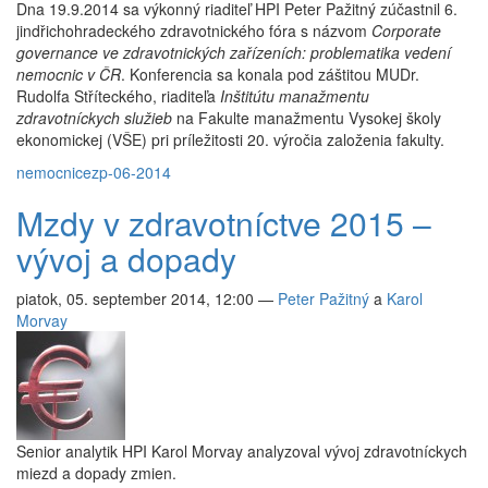
Dna 19.9.2014 sa výkonný riaditeľ HPI Peter Pažitný zúčastnil 6.
jindřichohradeckého zdravotnického fóra s názvom
Corporate
governance ve zdravotnických zařízeních: problematika vedení
nemocnic v ČR
. Konferencia sa konala pod záštitou MUDr.
Rudolfa Stříteckého, riaditeľa
Inštitútu manažmentu
zdravotníckych služieb
na Fakulte manažmentu Vysokej školy
ekonomickej (VŠE) pri príležitosti 20. výročia založenia fakulty.
nemocnice
zp-06-2014
Mzdy v zdravotníctve 2015 –
vývoj a dopady
piatok, 05. september 2014, 12:00
—
Peter Pažitný
a
Karol
Morvay
Senior analytik HPI Karol Morvay analyzoval vývoj zdravotníckych
miezd a dopady zmien.