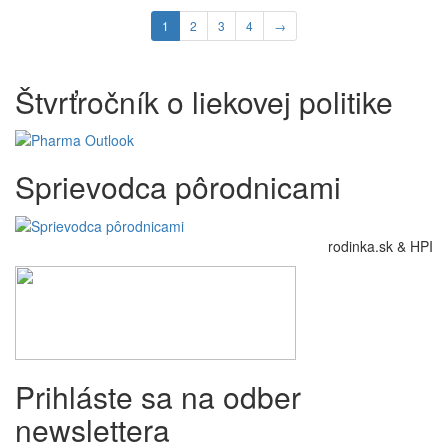
1
2
3
4
→
Štvrťročník o liekovej politike
Sprievodca pôrodnicami
rodinka.sk & HPI
Prihláste sa na odber
newslettera