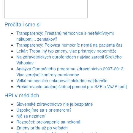
Prečítali sme si
Transparency: Prestanú nemocnice s neefektívnymi
nákupmi... zemiakov?
Transparency: Polovica nemocníc nemá na pacienta čas
Lekár: Treba iný typ zmeny, viac prístrojov nepomôže
Na zdravotníckych eurofondoch najviac zarobil Širokého
Váhostav
Analýza Operačného programu zdravotníctvo 2007-2013:
Viac verejnej kontroly eurofondov
Veľké nemocnice nakupovali elektrinu najdrahšie
Prešetrovanie údajnej štátnej pomoci pre SZP a VšZP [pdf]
HPI v médiách
Slovenské zdravotníctvo nie je bezplatné
Uspokojíme sa s priemerom?
Nič sa nezmení
Rozpočet: prekvapenie sa nekoná
Zmeny prídu až po voľbách