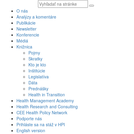
Vyhľadávaný
text
O nás
Analýzy a komentáre
Publikácie
Newsletter
Konferencie
Médiá
Knižnica
Pojmy
Skratky
Kto je kto
Inštitúcie
Legislatíva
Dáta
Prednášky
Health in Transition
Health Management Academy
Health Research and Consulting
CEE Health Policy Network
Podporte nás
Prihláste sa na stáž v HPI
English version