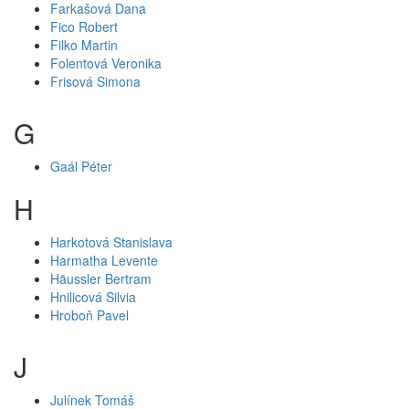
Farkašová Dana
Fico Robert
Filko Martin
Folentová Veronika
Frisová Simona
G
Gaál Péter
H
Harkotová Stanislava
Harmatha Levente
Häussler Bertram
Hnilicová Silvia
Hroboň Pavel
J
Julínek Tomáš