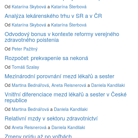
Od
Katarína Skybová
a
Katarína Šterbová
Analýza lekárenského trhu v SR a v ČR
Od
Katarína Skybová
a
Katarína Šterbová
Odvodový bonus v kontexte reformy verejného
zdravotného poistenia
Od
Peter Pažitný
Rozpočet: prekvapenie sa nekoná
Od
Tomáš Szalay
Mezinárodní porovnání mezd lékařů a sester
Od
Martina Bednářová
,
Aneta Reisnerová
a
Daniela Kandilaki
Vnitřní diferenciace mezd lékařů a sester v České
republice
Od
Martina Bednářová
a
Daniela Kandilaki
Relativní mzdy v sektoru zdravotnictví
Od
Aneta Reisnerová
a
Daniela Kandilaki
Zmeny prídu až po voľbách