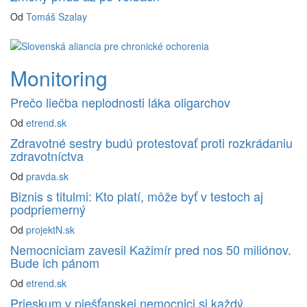
Od
Tomáš Szalay
Monitoring
Prečo liečba neplodnosti láka oligarchov
Od
etrend.sk
Zdravotné sestry budú protestovať proti rozkrádaniu
zdravotníctva
Od
pravda.sk
Biznis s titulmi: Kto platí, môže byť v testoch aj
podpriemerný
Od
projektN.sk
Nemocniciam zavesil Kažimír pred nos 50 miliónov.
Bude ich pánom
Od
etrend.sk
Prieskum v piešťanskej nemocnici si každý