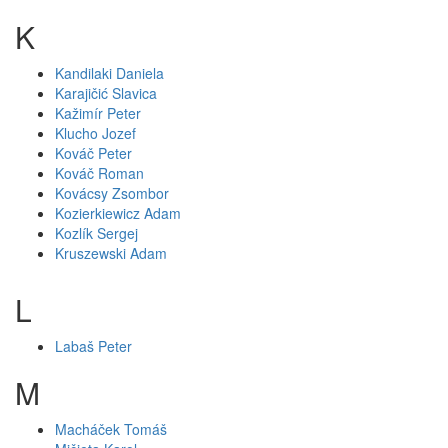
K
Kandilaki Daniela
Karajičić Slavica
Kažimír Peter
Klucho Jozef
Kováč Peter
Kováč Roman
Kovácsy Zsombor
Kozierkiewicz Adam
Kozlík Sergej
Kruszewski Adam
L
Labaš Peter
M
Macháček Tomáš