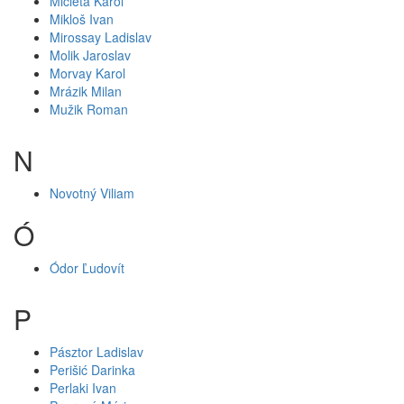
Mičieta Karol
Mikloš Ivan
Mirossay Ladislav
Molik Jaroslav
Morvay Karol
Mrázik Milan
Mužik Roman
N
Novotný Viliam
Ó
Ódor Ľudovít
P
Pásztor Ladislav
Perišić Darinka
Perlaki Ivan