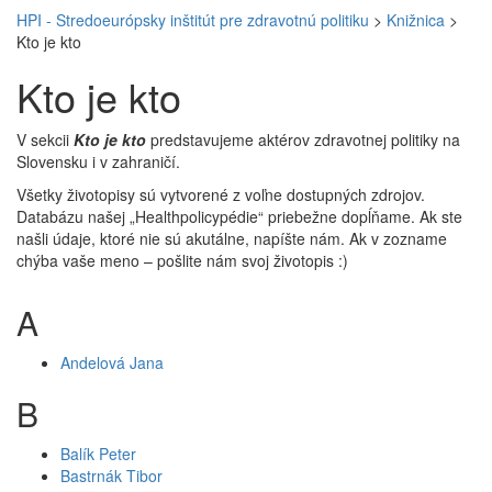
HPI - Stredoeurópsky inštitút pre zdravotnú politiku
>
Knižnica
>
Kto je kto
Kto je kto
V sekcii
Kto je kto
predstavujeme aktérov zdravotnej politiky na
Slovensku i v zahraničí.
Všetky životopisy sú vytvorené z voľne dostupných zdrojov.
Databázu našej „Healthpolicypédie“ priebežne dopĺňame. Ak ste
našli údaje, ktoré nie sú akutálne, napíšte nám. Ak v zozname
chýba vaše meno – pošlite nám svoj životopis :)
A
Andelová Jana
B
Balík Peter
Bastrnák Tibor