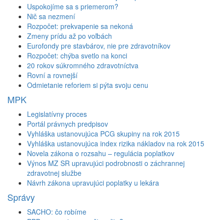
Uspokojíme sa s priemerom?
Nič sa nezmení
Rozpočet: prekvapenie sa nekoná
Zmeny prídu až po voľbách
Eurofondy pre stavbárov, nie pre zdravotníkov
Rozpočet: chýba svetlo na konci
20 rokov súkromného zdravotníctva
Rovní a rovnejší
Odmietanie reforiem si pýta svoju cenu
MPK
Legislatívny proces
Portál právnych predpisov
Vyhláška ustanovujúca PCG skupiny na rok 2015
Vyhláška ustanovujúca index rizika nákladov na rok 2015
Novela zákona o rozsahu – regulácia poplatkov
Výnos MZ SR upravujúci podrobnosti o záchrannej
zdravotnej službe
Návrh zákona upravujúci poplatky u lekára
Správy
SACHO: čo robíme