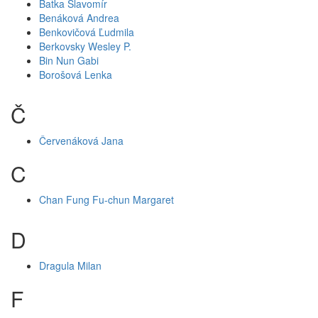
Batka Slavomír
Benáková Andrea
Benkovičová Ľudmila
Berkovsky Wesley P.
Bin Nun Gabi
Borošová Lenka
Č
Červenáková Jana
C
Chan Fung Fu-chun Margaret
D
Dragula Milan
F