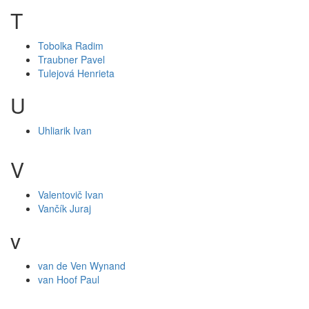
T
Tobolka Radim
Traubner Pavel
Tulejová Henrieta
U
Uhliarik Ivan
V
Valentovič Ivan
Vančík Juraj
v
van de Ven Wynand
van Hoof Paul