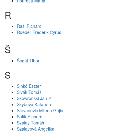
Pourová Mária
R
Raši Richard
Roeder Frederik Cyrus
Š
Šagát Tibor
S
Sinkó Eszter
Sivák Tomáš
Skowronski Jan P.
Skybová Katarína
Stevanovic Milena Gajic
Sulík Richard
Szalay Tomáš
Szalayová Angelika