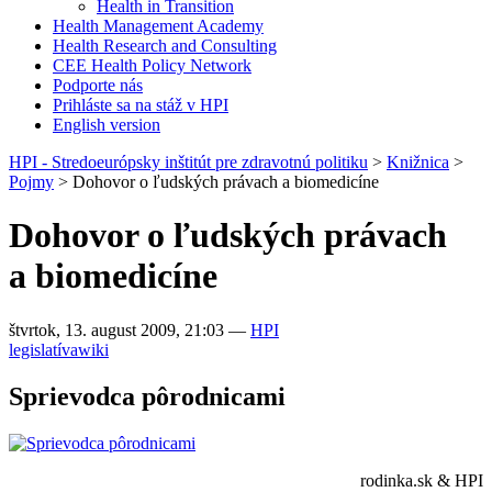
Health in Transition
Health Management Academy
Health Research and Consulting
CEE Health Policy Network
Podporte nás
Prihláste sa na stáž v HPI
English version
HPI - Stredoeurópsky inštitút pre zdravotnú politiku
>
Knižnica
>
Pojmy
>
Dohovor o ľudských právach a biomedicíne
Dohovor o ľudských právach
a biomedicíne
štvrtok, 13. august 2009, 21:03
—
HPI
legislatíva
wiki
Sprievodca pôrodnicami
rodinka.sk & HPI