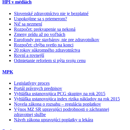
HPI v médiách
Slovenské zdravotníctvo nie je bezplatné
Uspokojíme sa s priemerom?
Nič sa nezmení
Rozpočet: prekvapenie sa nekoná
Zmeny prídu až po voľbách
Eurofondy pre stavbárov, nie pre zdravotníkov
Rozpočet: chýba svetlo na konci
20 rokov súkromného zdravotníctva
Rovní a rovnejší
Odmietanie reforiem si pýta svoju cenu
MPK
Legislatívny proces
Portál právnych predpisov
Vyhláška ustanovujúca PCG skupiny na rok 2015
Vyhláška ustanovujúca index rizika nákladov na rok 2015
Novela zákona o rozsahu – regulácia poplatkov
Výnos MZ SR upravujúci podrobnosti o záchrannej
zdravotnej službe
Návrh zákona upravujúci poplatky u lekára