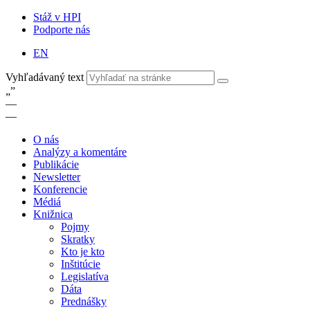
Stáž v HPI
Podporte nás
EN
Vyhľadávaný text
„
”
—
—
O nás
Analýzy a komentáre
Publikácie
Newsletter
Konferencie
Médiá
Knižnica
Pojmy
Skratky
Kto je kto
Inštitúcie
Legislatíva
Dáta
Prednášky