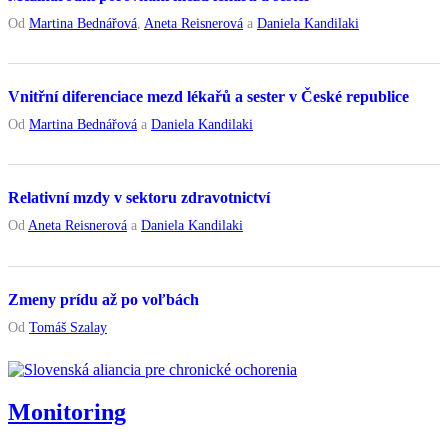
Od
Martina Bednářová
,
Aneta Reisnerová
a
Daniela Kandilaki
Vnitřní diferenciace mezd lékařů a sester v České republice
Od
Martina Bednářová
a
Daniela Kandilaki
Relativní mzdy v sektoru zdravotnictví
Od
Aneta Reisnerová
a
Daniela Kandilaki
Zmeny prídu až po voľbách
Od
Tomáš Szalay
Monitoring