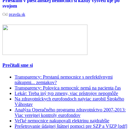
Prieskum v piešťanskej nemocnici si každý vysvetľuje po
svojom
Od
pravda.sk
Prečítali sme si
Transparency: Prestanú nemocnice s neefektívnymi
nákupmi... zemiakov?
Transparency: Polovica nemocníc nemá na pacienta čas
Lekár: Treba iný typ zmeny, viac prístrojov nepomôže
Na zdravotníckych eurofondoch najviac zarobil Širokého
Váhostav
Analýza Operačného programu zdravotníctvo 2007-2013:
Viac verejnej kontroly eurofondov
Veľké nemocnice nakupovali elektrinu najdrahšie
Prešetrovanie údajnej štátnej pomoci pre SZP a VšZP [pdf]