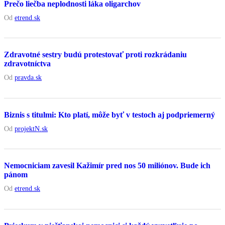
Prečo liečba neplodnosti láka oligarchov
Od
etrend.sk
Zdravotné sestry budú protestovať proti rozkrádaniu
zdravotníctva
Od
pravda.sk
Biznis s titulmi: Kto platí, môže byť v testoch aj podpriemerný
Od
projektN.sk
Nemocniciam zavesil Kažimír pred nos 50 miliónov. Bude ich
pánom
Od
etrend.sk