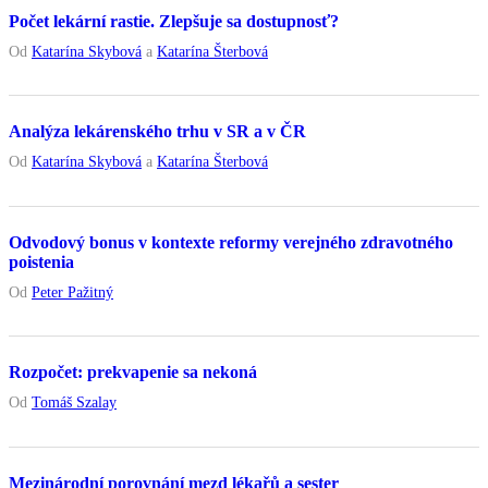
Počet lekární rastie. Zlepšuje sa dostupnosť?
Od
Katarína Skybová
a
Katarína Šterbová
Analýza lekárenského trhu v SR a v ČR
Od
Katarína Skybová
a
Katarína Šterbová
Odvodový bonus v kontexte reformy verejného zdravotného
poistenia
Od
Peter Pažitný
Rozpočet: prekvapenie sa nekoná
Od
Tomáš Szalay
Mezinárodní porovnání mezd lékařů a sester