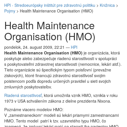
HPI - Stredoeurópsky inštitút pre zdravotnú politiku
>
Knižnica
>
Pojmy
>
Health Maintenance Organisation (HMO)
Health Maintenance
Organisation (HMO)
pondelok, 24. august 2009, 22:21
—
HPI
Health Maintenance Organisation (HMO)
je organizácia, ktorá
poskytuje alebo zabezpečuje riadenú starostlivosti v spolupráci
s poskytovateľmi zdravotnej starostlivosti (nemocnice, lekári atď.).
Tieto organizácie sú špecifickým typom poisťovní (prevažne
ziskových), ktoré financujú zdravotnú starostlivosť svojim
poistencom podľa dopredu určených pravidiel u sieti svojich
zmluvných poskytovateľov.
Riadená starostlivosť
, ktorá umožnila vznik HMO, vznikla v roku
1973 v USA schválením zákona z dielne prezidenta Nixona.
Poznáme viacero modelov HMO:
V „zamestnaneckom“ modeli sú lekári priamymi zamestnancami
HMO. Tento model patrí k tzv. uzavretého typu HMO, čo
znamená, že zmluvní lekári majú na starosti iba pacientov HMO