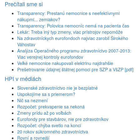
Prečítali sme si
Transparency: Prestanú nemocnice s neefektívnymi
nákupmi... zemiakov?
Transparency: Polovica nemocníc nemá na pacienta čas
Lekár: Treba iný typ zmeny, viac prístrojov nepomôže
Na zdravotníckych eurofondoch najviac zarobil Širokého
Váhostav
Analýza Operačného programu zdravotníctvo 2007-2013:
Viac verejnej kontroly eurofondov
Veľké nemocnice nakupovali elektrinu najdrahšie
Prešetrovanie údajnej štátnej pomoci pre SZP a VšZP [pdf]
HPI v médiách
Slovenské zdravotníctvo nie je bezplatné
Uspokojíme sa s priemerom?
Nič sa nezmení
Rozpočet: prekvapenie sa nekoná
Zmeny prídu až po voľbách
Eurofondy pre stavbárov, nie pre zdravotníkov
Rozpočet: chýba svetlo na konci
20 rokov súkromného zdravotníctva
Rovní a rovnejší