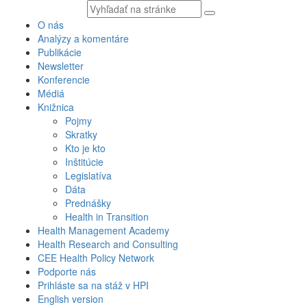
Vyhľadávaný
text
O nás
Analýzy a komentáre
Publikácie
Newsletter
Konferencie
Médiá
Knižnica
Pojmy
Skratky
Kto je kto
Inštitúcie
Legislatíva
Dáta
Prednášky
Health in Transition
Health Management Academy
Health Research and Consulting
CEE Health Policy Network
Podporte nás
Prihláste sa na stáž v HPI
English version