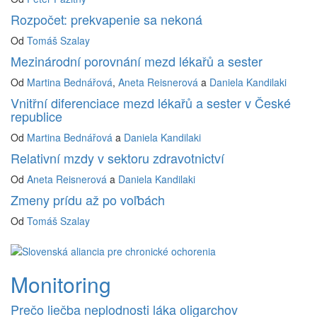
Rozpočet: prekvapenie sa nekoná
Od
Tomáš Szalay
Mezinárodní porovnání mezd lékařů a sester
Od
Martina Bednářová
,
Aneta Reisnerová
a
Daniela Kandilaki
Vnitřní diferenciace mezd lékařů a sester v České
republice
Od
Martina Bednářová
a
Daniela Kandilaki
Relativní mzdy v sektoru zdravotnictví
Od
Aneta Reisnerová
a
Daniela Kandilaki
Zmeny prídu až po voľbách
Od
Tomáš Szalay
Monitoring
Prečo liečba neplodnosti láka oligarchov