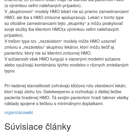
(s výnimkou veľmi naliehavých prípadov).
V „skupinovom“ modely HMO lekári nie sú priamo zamestnancami
HMO, ale iba s HMO zmluvne spolupracujú. Lekári v tomto type
sú oficiálne zamestnancami tejto „skupinky“ a môžu poskytovať
svoje služby iba klientom HMO(s výnimkou veľmi naliehavých
prípadov).
V treťom type tzv. „nezávislom“ modely môže HMO uzavrieť
zmluvu s „nezávislou“ skupinou lekárov, ktorí môžu liečiť aj
pacientov, ktorý nie sú klientmi zmluvnej HMO.
V súčasnosti však HMO fungujú s viacerými modelmi súčasne
alebo využívajú kombináciu týchto modelov v rôznych zmiešaných
typov.
Pri riadenej starostlivosti zohrávajú kľúčovú rolu všeobecní lekári,
ktorí majú úlohu tzv. Gatekeeperov a rozhodujú o ďalšej liečbe
pacienta hradenej HMO. Tá svojim pacientom hradí takmer všetky
náklady spojené s liečbou s minimálnymi doplatkami.
organizácia
wiki
Súvisiace články