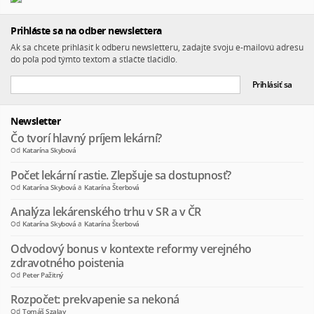
Prihláste sa na odber newslettera
Ak sa chcete prihlásiť k odberu newsletteru, zadajte svoju e-mailovú adresu
do poľa pod týmto textom a stlačte tlačidlo.
Newsletter
Čo tvorí hlavný príjem lekární?
Od
Katarína Skybová
Počet lekární rastie. Zlepšuje sa dostupnosť?
Od
Katarína Skybová
a
Katarína Šterbová
Analýza lekárenského trhu v SR a v ČR
Od
Katarína Skybová
a
Katarína Šterbová
Odvodový bonus v kontexte reformy verejného
zdravotného poistenia
Od
Peter Pažitný
Rozpočet: prekvapenie sa nekoná
Od
Tomáš Szalay