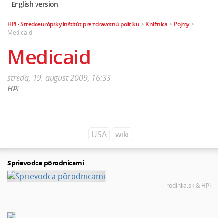
English version
HPI - Stredoeurópsky inštitút pre zdravotnú politiku
>
Knižnica
>
Pojmy
>
Medicaid
Medicaid
streda, 19. august 2009, 16:33
HPI
USA
wiki
Sprievodca pôrodnicami
rodinka.sk & HPI