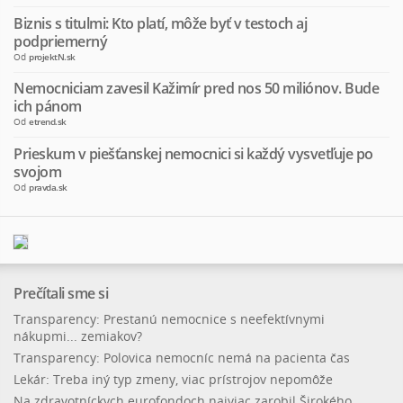
Biznis s titulmi: Kto platí, môže byť v testoch aj
podpriemerný
Od
projektN.sk
Nemocniciam zavesil Kažimír pred nos 50 miliónov. Bude
ich pánom
Od
etrend.sk
Prieskum v piešťanskej nemocnici si každý vysvetľuje po
svojom
Od
pravda.sk
Prečítali sme si
Transparency: Prestanú nemocnice s neefektívnymi
nákupmi... zemiakov?
Transparency: Polovica nemocníc nemá na pacienta čas
Lekár: Treba iný typ zmeny, viac prístrojov nepomôže
Na zdravotníckych eurofondoch najviac zarobil Širokého