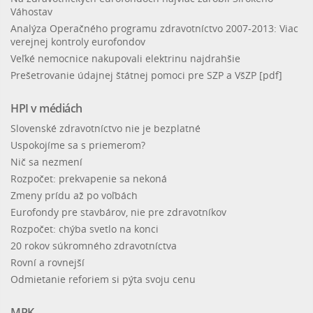
Váhostav
Analýza Operačného programu zdravotníctvo 2007-2013: Viac
verejnej kontroly eurofondov
Veľké nemocnice nakupovali elektrinu najdrahšie
Prešetrovanie údajnej štátnej pomoci pre SZP a VšZP [pdf]
HPI v médiách
Slovenské zdravotníctvo nie je bezplatné
Uspokojíme sa s priemerom?
Nič sa nezmení
Rozpočet: prekvapenie sa nekoná
Zmeny prídu až po voľbách
Eurofondy pre stavbárov, nie pre zdravotníkov
Rozpočet: chýba svetlo na konci
20 rokov súkromného zdravotníctva
Rovní a rovnejší
Odmietanie reforiem si pýta svoju cenu
MPK