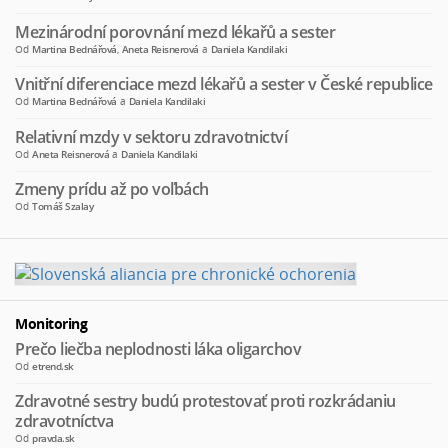
Mezinárodní porovnání mezd lékařů a sester
Od
Martina Bednářová
,
Aneta Reisnerová
a
Daniela Kandilaki
Vnitřní diferenciace mezd lékařů a sester v České republice
Od
Martina Bednářová
a
Daniela Kandilaki
Relativní mzdy v sektoru zdravotnictví
Od
Aneta Reisnerová
a
Daniela Kandilaki
Zmeny prídu až po voľbách
Od
Tomáš Szalay
Monitoring
Prečo liečba neplodnosti láka oligarchov
Od
etrend.sk
Zdravotné sestry budú protestovať proti rozkrádaniu
zdravotníctva
Od
pravda.sk