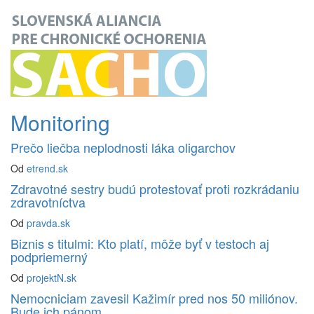
Monitoring
Prečo liečba neplodnosti láka oligarchov
Od
etrend.sk
Zdravotné sestry budú protestovať proti rozkrádaniu
zdravotníctva
Od
pravda.sk
Biznis s titulmi: Kto platí, môže byť v testoch aj
podpriemerný
Od
projektN.sk
Nemocniciam zavesil Kažimír pred nos 50 miliónov.
Bude ich pánom