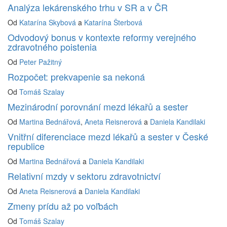
Analýza lekárenského trhu v SR a v ČR
Od
Katarína Skybová
a
Katarína Šterbová
Odvodový bonus v kontexte reformy verejného
zdravotného poistenia
Od
Peter Pažitný
Rozpočet: prekvapenie sa nekoná
Od
Tomáš Szalay
Mezinárodní porovnání mezd lékařů a sester
Od
Martina Bednářová
,
Aneta Reisnerová
a
Daniela Kandilaki
Vnitřní diferenciace mezd lékařů a sester v České
republice
Od
Martina Bednářová
a
Daniela Kandilaki
Relativní mzdy v sektoru zdravotnictví
Od
Aneta Reisnerová
a
Daniela Kandilaki
Zmeny prídu až po voľbách
Od
Tomáš Szalay