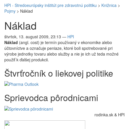
HPI - Stredoeurópsky inštitút pre zdravotnú politiku
>
Knižnica
>
Pojmy
>
Náklad
Náklad
štvrtok, 13. august 2009, 23:13
—
HPI
Náklad
(angl. cost) je termín používaný v ekonomike alebo
účtovníctve a označuje peniaze, ktoré boli spotrebované pri
výrobe jednotky tovaru alebo služby a nie je ich už teda možné
použiť k ďalšej produkcii.
Štvrťročník o liekovej politike
Sprievodca pôrodnicami
rodinka.sk & HPI