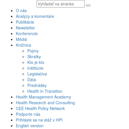
Vyhľadávaný
text
O nás
Analýzy a komentáre
Publikácie
Newsletter
Konferencie
Médiá
Knižnica
Pojmy
Skratky
Kto je kto
Inštitúcie
Legislatíva
Dáta
Prednášky
Health in Transition
Health Management Academy
Health Research and Consulting
CEE Health Policy Network
Podporte nás
Prihláste sa na stáž v HPI
English version