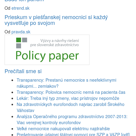
Od
etrend.sk
Prieskum v piešťanskej nemocnici si každý
vysvetľuje po svojom
Od
pravda.sk
Prečítali sme si
Transparency: Prestanú nemocnice s neefektívnymi
nákupmi... zemiakov?
Transparency: Polovica nemocníc nemá na pacienta čas
Lekár: Treba iný typ zmeny, viac prístrojov nepomôže
Na zdravotníckych eurofondoch najviac zarobil Širokého
Váhostav
Analýza Operačného programu zdravotníctvo 2007-2013:
Viac verejnej kontroly eurofondov
Veľké nemocnice nakupovali elektrinu najdrahšie
Prešetrovanie údajnej štátnej pomoci pre SZP a VšZP [pdf]