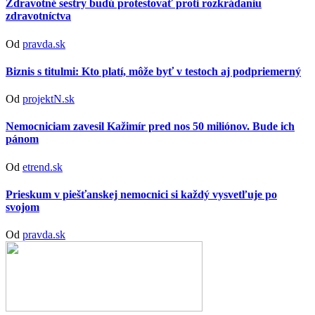
Zdravotné sestry budú protestovať proti rozkrádaniu
zdravotníctva
Od
pravda.sk
Biznis s titulmi: Kto platí, môže byť v testoch aj podpriemerný
Od
projektN.sk
Nemocniciam zavesil Kažimír pred nos 50 miliónov. Bude ich
pánom
Od
etrend.sk
Prieskum v piešťanskej nemocnici si každý vysvetľuje po
svojom
Od
pravda.sk