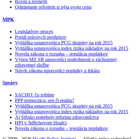
Rovní a rovnejší
Odmietanie reforiem si pýta svoju cenu
MPK
Legislatívny proces
Portál právnych predpisov
Vyhláška ustanovujúca PCG skupiny na rok 2015
Vyhláška ustanovujúca index rizika nákladov na rok 2015
Novela zákona o rozsahu – regulácia poplatkov
Výnos MZ SR upravujúci podrobnosti o záchrannej
zdravotnej službe
Návrh zákona upravujúci poplatky u lekára
Správy
SACHO: čo robíme
PPP nemocnica: sen či realita?
Vyhláška ustanovujúca PCG skupiny na rok 2015
Vyhláška ustanovujúca index rizika nákladov na rok 2015
Aj Srbsko potrebuje reformu zdravotníctva
HPI v Jidřichovom Hradci
Novela zákona o rozsahu – regulácia poplatkov
© 2009 - 2026
Health Policy Institute
—
Všetky práva vyhradené