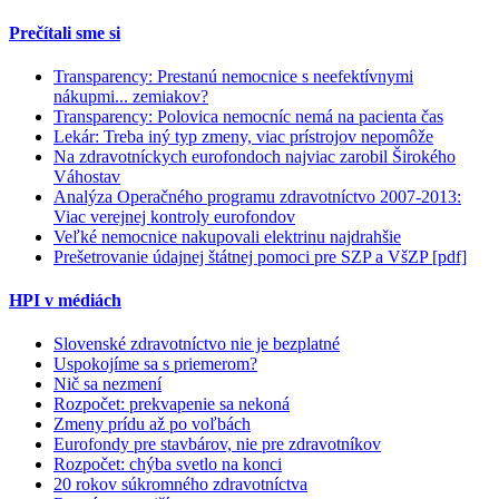
Prečítali sme si
Transparency: Prestanú nemocnice s neefektívnymi
nákupmi... zemiakov?
Transparency: Polovica nemocníc nemá na pacienta čas
Lekár: Treba iný typ zmeny, viac prístrojov nepomôže
Na zdravotníckych eurofondoch najviac zarobil Širokého
Váhostav
Analýza Operačného programu zdravotníctvo 2007-2013:
Viac verejnej kontroly eurofondov
Veľké nemocnice nakupovali elektrinu najdrahšie
Prešetrovanie údajnej štátnej pomoci pre SZP a VšZP [pdf]
HPI v médiách
Slovenské zdravotníctvo nie je bezplatné
Uspokojíme sa s priemerom?
Nič sa nezmení
Rozpočet: prekvapenie sa nekoná
Zmeny prídu až po voľbách
Eurofondy pre stavbárov, nie pre zdravotníkov
Rozpočet: chýba svetlo na konci
20 rokov súkromného zdravotníctva