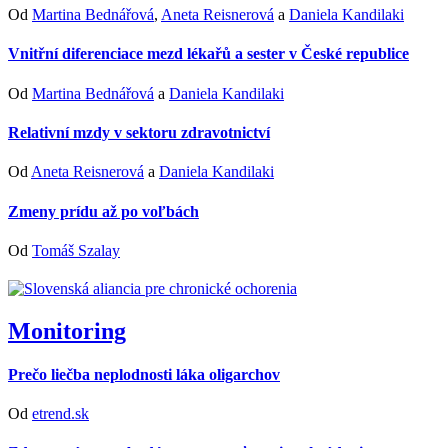
Od
Martina Bednářová
,
Aneta Reisnerová
a
Daniela Kandilaki
Vnitřní diferenciace mezd lékařů a sester v České republice
Od
Martina Bednářová
a
Daniela Kandilaki
Relativní mzdy v sektoru zdravotnictví
Od
Aneta Reisnerová
a
Daniela Kandilaki
Zmeny prídu až po voľbách
Od
Tomáš Szalay
Monitoring
Prečo liečba neplodnosti láka oligarchov
Od
etrend.sk