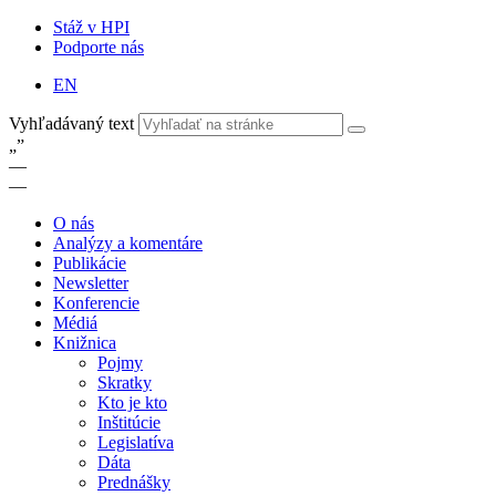
Stáž v HPI
Podporte nás
EN
Vyhľadávaný text
„
”
—
—
O nás
Analýzy a komentáre
Publikácie
Newsletter
Konferencie
Médiá
Knižnica
Pojmy
Skratky
Kto je kto
Inštitúcie
Legislatíva
Dáta
Prednášky