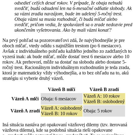
odsedieť celých desať rokov. V prípade, že obaja nebudú
svedčiť, budú odsudení len na 6-mesačné odňatie slobody. Ak
sa väzni zradia navzájom, bude im udelený 5-ročný trest.
Obaja väzni sa musia rozhodnúť, či budú mlčať alebo
svedčiť, pričom vedia, že spoluväzeň sa o zrade nedozvie pred
ukončením vyšetrovania. Ako by mali väzni konať?
Na prvý pohľad sa pozorovateľovi zdá, že najvýhodnejšie je pre
oboch mlčať, vtedy odídu s najnižším trestom (po 6 mesiacov).
Avšak z individuálneho pohľadu každého jedného zo zadržaných to
vyzerá inak: ak bude mlčať, môže dostať trest 6 mesiacov alebo 10
rokov. Ak prehovorí, môže sa dostať na slobodu alebo dostane 5-
ročný trest. Racionálnym individuálnym rozhodnutím je teda zrada,
ktorá je matematicky vždy výhodnejšia, a to bez ohľadu na to, akú
stratégiu si vyberie druhý väzeň.
Väzeň B mlčí
Väzeň B zradí
Väzeň A: 10 rokov
Väzeň A mlčí
Obaja: 6 mesiacov
Väzeň B: oslobodený
Väzeň A: oslobodený
Väzeň A zradí
Obaja: 5 rokov
Väzeň B: 10 rokov
Iná situácia nastáva pri opakovaní väzňovej dilemy (tzv. iterovaná
väzňova dilema), kde sa podobná situácia rieši opakovane