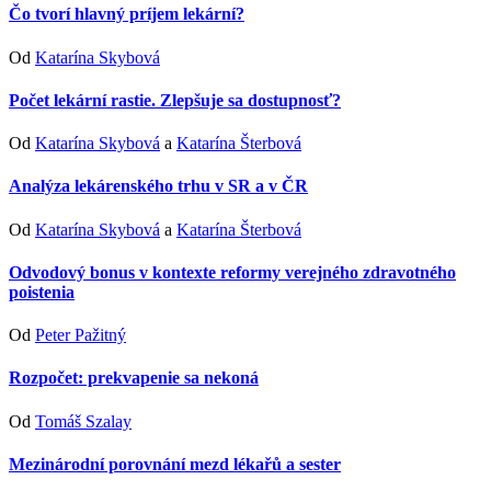
Čo tvorí hlavný príjem lekární?
Od
Katarína Skybová
Počet lekární rastie. Zlepšuje sa dostupnosť?
Od
Katarína Skybová
a
Katarína Šterbová
Analýza lekárenského trhu v SR a v ČR
Od
Katarína Skybová
a
Katarína Šterbová
Odvodový bonus v kontexte reformy verejného zdravotného
poistenia
Od
Peter Pažitný
Rozpočet: prekvapenie sa nekoná
Od
Tomáš Szalay
Mezinárodní porovnání mezd lékařů a sester