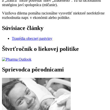
a „zradcu“ môže potrestať hnev „zradeného“. Tu sa racionálnou
stratégiou javí spolupráca (mlčanie).
Väzňova dilema pomáha racionálne vysvetliť niektoré neefektívne
rozhodnutia napr. v ekonómii alebo politike.
Súvisiace články
Tragédia obecnej pastviny
Štvrťročník o liekovej politike
Sprievodca pôrodnicami