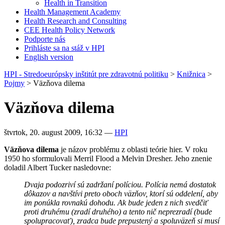
Health in Transition
Health Management Academy
Health Research and Consulting
CEE Health Policy Network
Podporte nás
Prihláste sa na stáž v HPI
English version
HPI - Stredoeurópsky inštitút pre zdravotnú politiku
>
Knižnica
>
Pojmy
>
Väzňova dilema
Väzňova dilema
štvrtok, 20. august 2009, 16:32
—
HPI
Väzňova dilema
je názov problému z oblasti teórie hier. V roku
1950 ho sformulovali Merril Flood a Melvin Dresher. Jeho znenie
doladil Albert Tucker nasledovne:
Dvaja podozriví sú zadržaní políciou. Polícia nemá dostatok
dôkazov a navštívi preto oboch väzňov, ktorí sú oddelení, aby
im ponúkla rovnakú dohodu. Ak bude jeden z nich svedčiť
proti druhému (zradí druhého) a tento nič neprezradí (bude
spolupracovať), zradca bude prepustený a spoluväzeň si musí