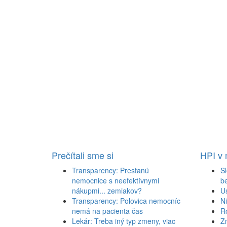
Prečítali sme si
HPI v
Transparency: Prestanú
Sl
nemocnice s neefektívnymi
b
nákupmi... zemiakov?
U
Transparency: Polovica nemocníc
N
nemá na pacienta čas
R
Lekár: Treba iný typ zmeny, viac
Z