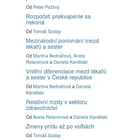
Od
Peter Pažitný
Rozpočet: prekvapenie sa
nekoná
Od
Tomáš Szalay
Mezinárodní porovnání mezd
lékařů a sester
Od
Martina Bednářová
,
Aneta
Reisnerová
a
Daniela Kandilaki
Vnitřní diferenciace mezd lékařů
a sester v České republice
Od
Martina Bednářová
a
Daniela
Kandilaki
Relativní mzdy v sektoru
zdravotnictví
Od
Aneta Reisnerová
a
Daniela Kandilaki
Zmeny prídu až po voľbách
Od
Tomáš Szalay