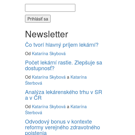
Newsletter
Čo tvorí hlavný príjem lekární?
Od
Katarína Skybová
Počet lekární rastie. Zlepšuje sa
dostupnosť?
Od
Katarína Skybová
a
Katarína
Šterbová
Analýza lekárenského trhu v SR
a v ČR
Od
Katarína Skybová
a
Katarína
Šterbová
Odvodový bonus v kontexte
reformy verejného zdravotného
poistenia