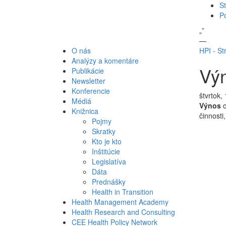
St
P
„
”
—
O nás
HPI - St
Analýzy a komentáre
Vý
Publikácie
Newsletter
Konferencie
štvrtok,
Médiá
Výnos
o
Knižnica
činnosti
Pojmy
Skratky
Kto je kto
Inštitúcie
Legislatíva
Dáta
Prednášky
Health in Transition
Health Management Academy
Health Research and Consulting
CEE Health Policy Network