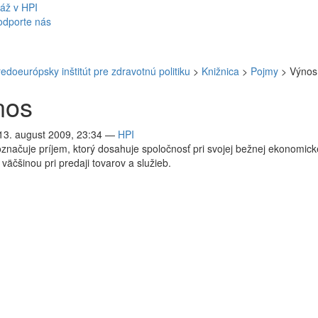
áž v HPI
odporte nás
redoeurópsky inštitút pre zdravotnú politiku
>
Knižnica
>
Pojmy
>
Výnos
nos
 13. august 2009, 23:34
—
HPI
značuje príjem, ktorý dosahuje spoločnosť pri svojej bežnej ekonomick
, väčšinou pri predaji tovarov a služieb.