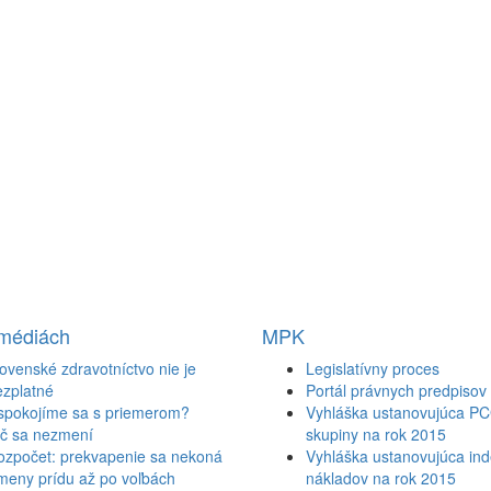
 médiách
MPK
ovenské zdravotníctvo nie je
Legislatívny proces
ezplatné
Portál právnych predpisov
spokojíme sa s priemerom?
Vyhláška ustanovujúca P
ič sa nezmení
skupiny na rok 2015
ozpočet: prekvapenie sa nekoná
Vyhláška ustanovujúca inde
meny prídu až po voľbách
nákladov na rok 2015