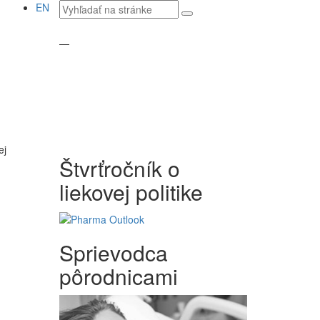
Vyhľadávaný
EN
text
—
ej
Štvrťročník o
liekovej politike
Sprievodca
pôrodnicami