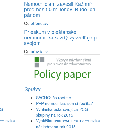
Nemocniciam zavesil Kažimír
pred nos 50 miliónov. Bude ich
pánom
Od
etrend.sk
Prieskum v piešťanskej
nemocnici si každý vysvetľuje po
svojom
Od
pravda.sk
Správy
SACHO: čo robíme
PPP nemocnica: sen či realita?
CG
Vyhláška ustanovujúca PCG
skupiny na rok 2015
x rizika
Vyhláška ustanovujúca index rizika
nákladov na rok 2015