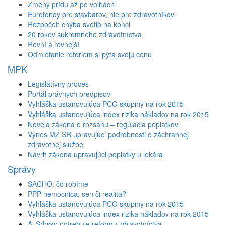
Zmeny prídu až po voľbách
Eurofondy pre stavbárov, nie pre zdravotníkov
Rozpočet: chýba svetlo na konci
20 rokov súkromného zdravotníctva
Rovní a rovnejší
Odmietanie reforiem si pýta svoju cenu
MPK
Legislatívny proces
Portál právnych predpisov
Vyhláška ustanovujúca PCG skupiny na rok 2015
Vyhláška ustanovujúca index rizika nákladov na rok 2015
Novela zákona o rozsahu – regulácia poplatkov
Výnos MZ SR upravujúci podrobnosti o záchrannej
zdravotnej službe
Návrh zákona upravujúci poplatky u lekára
Správy
SACHO: čo robíme
PPP nemocnica: sen či realita?
Vyhláška ustanovujúca PCG skupiny na rok 2015
Vyhláška ustanovujúca index rizika nákladov na rok 2015
Aj Srbsko potrebuje reformu zdravotníctva