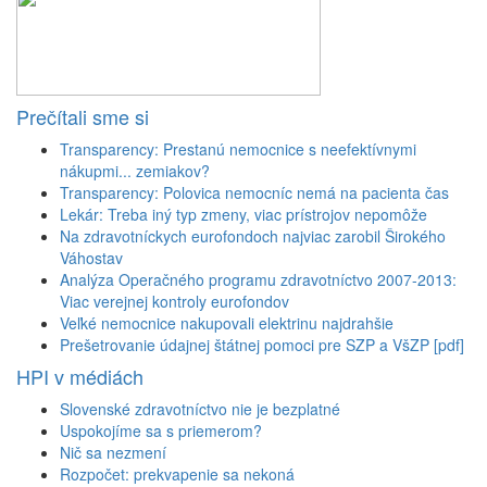
Prečítali sme si
Transparency: Prestanú nemocnice s neefektívnymi
nákupmi... zemiakov?
Transparency: Polovica nemocníc nemá na pacienta čas
Lekár: Treba iný typ zmeny, viac prístrojov nepomôže
Na zdravotníckych eurofondoch najviac zarobil Širokého
Váhostav
Analýza Operačného programu zdravotníctvo 2007-2013:
Viac verejnej kontroly eurofondov
Veľké nemocnice nakupovali elektrinu najdrahšie
Prešetrovanie údajnej štátnej pomoci pre SZP a VšZP [pdf]
HPI v médiách
Slovenské zdravotníctvo nie je bezplatné
Uspokojíme sa s priemerom?
Nič sa nezmení
Rozpočet: prekvapenie sa nekoná