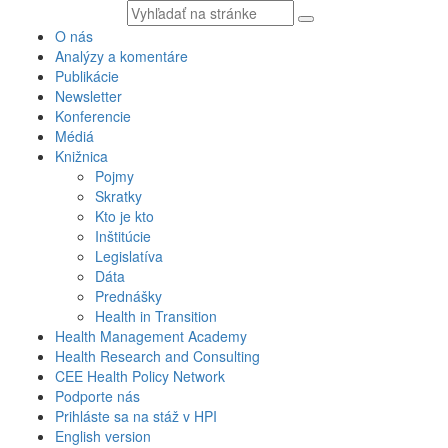
Vyhľadávaný
text
O nás
Analýzy a komentáre
Publikácie
Newsletter
Konferencie
Médiá
Knižnica
Pojmy
Skratky
Kto je kto
Inštitúcie
Legislatíva
Dáta
Prednášky
Health in Transition
Health Management Academy
Health Research and Consulting
CEE Health Policy Network
Podporte nás
Prihláste sa na stáž v HPI
English version