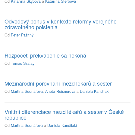
Od
Katarína Skybová
a
Katarína Šterbová
Odvodový bonus v kontexte reformy verejného
zdravotného poistenia
Od
Peter Pažitný
Rozpočet: prekvapenie sa nekoná
Od
Tomáš Szalay
Mezinárodní porovnání mezd lékařů a sester
Od
Martina Bednářová
,
Aneta Reisnerová
a
Daniela Kandilaki
Vnitřní diferenciace mezd lékařů a sester v České
republice
Od
Martina Bednářová
a
Daniela Kandilaki