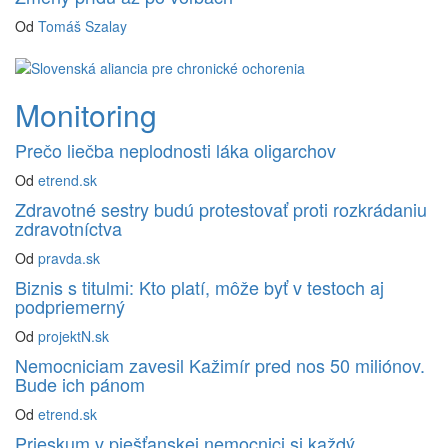
Od
Tomáš Szalay
Monitoring
Prečo liečba neplodnosti láka oligarchov
Od
etrend.sk
Zdravotné sestry budú protestovať proti rozkrádaniu
zdravotníctva
Od
pravda.sk
Biznis s titulmi: Kto platí, môže byť v testoch aj
podpriemerný
Od
projektN.sk
Nemocniciam zavesil Kažimír pred nos 50 miliónov.
Bude ich pánom
Od
etrend.sk
Prieskum v piešťanskej nemocnici si každý