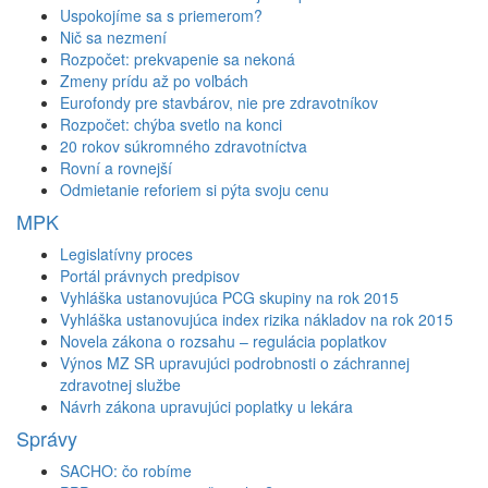
Uspokojíme sa s priemerom?
Nič sa nezmení
Rozpočet: prekvapenie sa nekoná
Zmeny prídu až po voľbách
Eurofondy pre stavbárov, nie pre zdravotníkov
Rozpočet: chýba svetlo na konci
20 rokov súkromného zdravotníctva
Rovní a rovnejší
Odmietanie reforiem si pýta svoju cenu
MPK
Legislatívny proces
Portál právnych predpisov
Vyhláška ustanovujúca PCG skupiny na rok 2015
Vyhláška ustanovujúca index rizika nákladov na rok 2015
Novela zákona o rozsahu – regulácia poplatkov
Výnos MZ SR upravujúci podrobnosti o záchrannej
zdravotnej službe
Návrh zákona upravujúci poplatky u lekára
Správy
SACHO: čo robíme