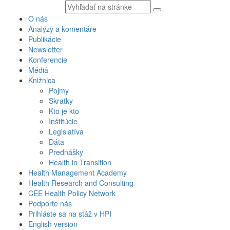
Vyhľadávaný
text
O nás
Analýzy a komentáre
Publikácie
Newsletter
Konferencie
Médiá
Knižnica
Pojmy
Skratky
Kto je kto
Inštitúcie
Legislatíva
Dáta
Prednášky
Health in Transition
Health Management Academy
Health Research and Consulting
CEE Health Policy Network
Podporte nás
Prihláste sa na stáž v HPI
English version