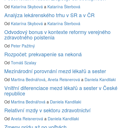
Od
Katarína Skybová
a
Katarína Šterbová
Analýza lekárenského trhu v SR a v ČR
Od
Katarína Skybová
a
Katarína Šterbová
Odvodový bonus v kontexte reformy verejného
zdravotného poistenia
Od
Peter Pažitný
Rozpočet: prekvapenie sa nekoná
Od
Tomáš Szalay
Mezinárodní porovnání mezd lékařů a sester
Od
Martina Bednářová
,
Aneta Reisnerová
a
Daniela Kandilaki
Vnitřní diferenciace mezd lékařů a sester v České
republice
Od
Martina Bednářová
a
Daniela Kandilaki
Relativní mzdy v sektoru zdravotnictví
Od
Aneta Reisnerová
a
Daniela Kandilaki
Zmeny prídu až po voľbách