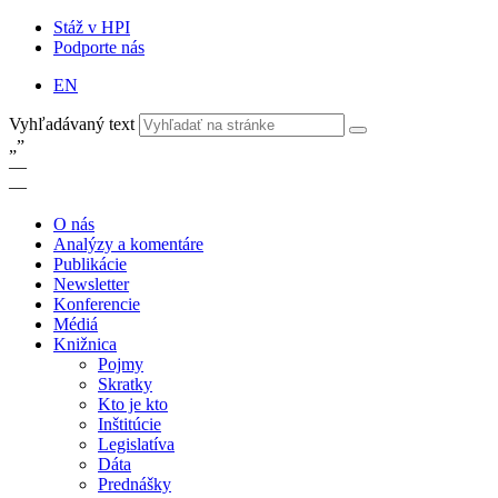
Stáž v HPI
Podporte nás
EN
Vyhľadávaný text
„
”
—
—
O nás
Analýzy a komentáre
Publikácie
Newsletter
Konferencie
Médiá
Knižnica
Pojmy
Skratky
Kto je kto
Inštitúcie
Legislatíva
Dáta
Prednášky