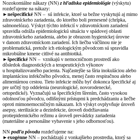
Nozokomiálne nákazy (NN)
z hľadiska epidemiológie
(výskytu)
rozdeľujeme na nákazy:
►
nešpecifické
NN – sú infekcie, ktoré sa bežne vyskytujú aj mimo
zdravotníckeho zariadenia, do ktorého boli prenesené (chrípka,
salmonelóza). Výskyt týchto infekcií v zdravotníckom zariadení
spravidla odráža epidemiologickú situáciu v spádovej oblasti
zdravotníckeho zariadenia, alebo je obrazom hygienickej úrovne
v danom zdravotníckom zariadení. Ich liečba väčšinou nie je
problematická, pretože ich etiologickým pôvodcom sú spravidla
mikrobiálne kmene citlivé na antibiotiká.
►
špecifické
NN – vznikajú v nemocničnom prostredí ako
dôsledok diagnostických a terapeutických výkonov
u hospitalizovaného pacienta. Najčastejšie sa šíria inokuláciou alebo
implantáciou infekčného pôvodcu, menej často respiračnou alebo
alimentárnou cestou. Tieto infekcie môžu byť dokonca špecifické aj
pre určitý typ oddelenia (neurologické, novorodenecké,
ortopedické). Vyznačujú sa špecifickým šírením, často vysokou
odolnosťou pôvodcu, odlišnými prístupmi k predchádzaniu a liečbe
oproti mimonemocničným nákazam. Ich výskyt ovplyvňuje úroveň
asepsy, sterilizácie a dezinfekcie, úroveň dodržiavania
protiepidemického režimu a úroveň prevádzky zariadenia
(materiálne a personálne vybavenie s jeho odbornosťou).
NN
podľa pôvodu
rozdeľujeme na:
►
exogénne
NN – pochádzajú z vonkajšieho prostredia, ktorý sa