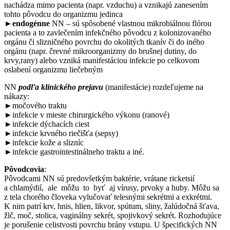
nachádza mimo pacienta (napr. vzduchu) a vznikajú zanesením
tohto pôvodcu do organizmu jedinca
►
endogénne
NN – sú spôsobené vlastnou mikrobiálnou flórou
pacienta a to zavlečením infekčného pôvodcu z kolonizovaného
orgánu či slizničného povrchu do okolitých tkanív či do iného
orgánu (napr. črevné mikroorganizmy do brušnej dutiny, do
krvy,rany) alebo vzniká manifestáciou infekcie po celkovom
oslabení organizmu liečebným
NN
podľa klinického prejavu
(manifestácie) rozdeľujeme na
nákazy:
►močového traktu
►infekcie v mieste chirurgického výkonu (ranové)
►infekcie dýchacích ciest
►infekcie krvného riečišťa (sepsy)
►infekcie kože a slizníc
►infekcie gastrointestinálneho traktu a iné.
Pôvodcovia
:
Pôvodcami NN sú predovšetkým baktérie, vrátane ricketsií
a chlamýdií, ale môžu to byť aj vírusy, prvoky a huby. Môžu sa
z tela chorého človeka vylučovať telesnými sekrétmi a exkrétmi.
K nim patrí krv, hnis, hlien, likvor, spútum, sliny, žalúdočná šťava,
žlč, moč, stolica, vaginálny sekrét, spojivkový sekrét. Rozhodujúce
je porušenie celistvosti povrchu brány vstupu. U špecifických NN