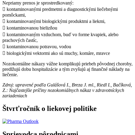
Nepriamy prenos je sprostredkovaný:
 kontaminovanými predmetmi a diagnostickými liečebnými
pomôckami,
 kontaminovanými biologickými produktmi a liekmi,
 kontaminovanou bielizňou
 kontaminovaným vzduchom, buď vo forme kvapiek, alebo
prachových častíc,
 kontaminovanou potravou, vodou
 biologickými vektormi ako sú muchy, komáre, mravce
Nozokomiálne nákazy vážne komplikujú priebeh pôvodnej choroby,
predlžujú dobu hospitalizácie a tým zvyšujú aj finančné náklady na
liečenie.
Zdroj: upravené podľa Gulášová I., Breza J. ml., Riedl I., Bačíková,
Z.: Najčastejšie príčiny nozokomiálnych nákaz v zdravotníckych
zariadeniach
Štvrťročník o liekovej politike
Sprievodca pôrodnicami