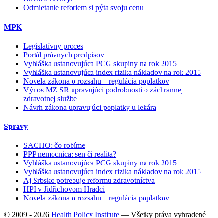
Odmietanie reforiem si pýta svoju cenu
MPK
Legislatívny proces
Portál právnych predpisov
Vyhláška ustanovujúca PCG skupiny na rok 2015
Vyhláška ustanovujúca index rizika nákladov na rok 2015
Novela zákona o rozsahu – regulácia poplatkov
Výnos MZ SR upravujúci podrobnosti o záchrannej
zdravotnej službe
Návrh zákona upravujúci poplatky u lekára
Správy
SACHO: čo robíme
PPP nemocnica: sen či realita?
Vyhláška ustanovujúca PCG skupiny na rok 2015
Vyhláška ustanovujúca index rizika nákladov na rok 2015
Aj Srbsko potrebuje reformu zdravotníctva
HPI v Jidřichovom Hradci
Novela zákona o rozsahu – regulácia poplatkov
© 2009 - 2026
Health Policy Institute
—
Všetky práva vyhradené