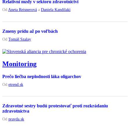
Relativní mzdy v sektoru zdravotnictví
Od
Aneta Reisnerová
a
Daniela Kandilaki
Zmeny prídu až po voľbách
Od
Tomáš Szalay
Monitoring
Prečo liečba neplodnosti láka oligarchov
Od
etrend.sk
Zdravotné sestry budú protestovať proti rozkrádaniu
zdravotníctva
Od
pravda.sk