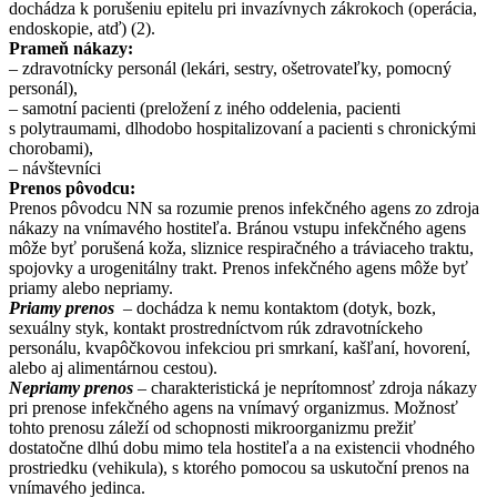
dochádza k porušeniu epitelu pri invazívnych zákrokoch (operácia,
endoskopie, atď) (2).
Prameň nákazy:
– zdravotnícky personál (lekári, sestry, ošetrovateľky, pomocný
personál),
– samotní pacienti (preložení z iného oddelenia, pacienti
s polytraumami, dlhodobo hospitalizovaní a pacienti s chronickými
chorobami),
– návštevníci
Prenos pôvodcu:
Prenos pôvodcu NN sa rozumie prenos infekčného agens zo zdroja
nákazy na vnímavého hostiteľa. Bránou vstupu infekčného agens
môže byť porušená koža, sliznice respiračného a tráviaceho traktu,
spojovky a urogenitálny trakt. Prenos infekčného agens môže byť
priamy alebo nepriamy.
Priamy prenos
– dochádza k nemu kontaktom (dotyk, bozk,
sexuálny styk, kontakt prostredníctvom rúk zdravotníckeho
personálu, kvapôčkovou infekciou pri smrkaní, kašľaní, hovorení,
alebo aj alimentárnou cestou).
Nepriamy prenos
– charakteristická je neprítomnosť zdroja nákazy
pri prenose infekčného agens na vnímavý organizmus. Možnosť
tohto prenosu záleží od schopnosti mikroorganizmu prežiť
dostatočne dlhú dobu mimo tela hostiteľa a na existencii vhodného
prostriedku (vehikula), s ktorého pomocou sa uskutoční prenos na
vnímavého jedinca.