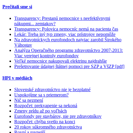
Prečítali sme si
Transparency: Prestanú nemocnice s neefektívnymi
nákupmi... zemiakov?
Transparency: Polovica nemocníc nemá na pacienta čas
Lekár: Treba iný typ zmeny, viac prístrojov nepomôže
Na zdravotníckych eurofondoch najviac zarobil Širokého
Váhostav
Analýza Operačného programu zdravotníctvo 2007-2013:
Viac verejnej kontroly eurofondov
Veľké nemocnice nakupovali elektrinu najdrahšie
Prešetrovanie údajnej štátnej pomoci pre SZP a VšZP [pdf]
HPI v médiách
Slovenské zdravotníctvo nie je bezplatné
Uspokojíme sa s priemerom?
Nič sa nezmení
Rozpočet: prekvapenie sa nekoná
Zmeny prídu až po voľbách
Eurofondy pre stavbárov, nie pre zdravotníkov
Rozpočet: chýba svetlo na konci
20 rokov súkromného zdravotníctva
Rovní a rovnejší