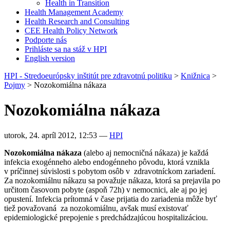
Health in Transition
Health Management Academy
Health Research and Consulting
CEE Health Policy Network
Podporte nás
Prihláste sa na stáž v HPI
English version
HPI - Stredoeurópsky inštitút pre zdravotnú politiku
>
Knižnica
>
Pojmy
>
Nozokomiálna nákaza
Nozokomiálna nákaza
utorok, 24. apríl 2012, 12:53
—
HPI
Nozokomiálna nákaza
(alebo aj nemocničná nákaza) je každá
infekcia exogénneho alebo endogénneho pôvodu, ktorá vznikla
v príčinnej súvislosti s pobytom osôb v zdravotníckom zariadení.
Za nozokomiálnu nákazu sa považuje nákaza, ktorá sa prejavila po
určitom časovom pobyte (aspoň 72h) v nemocnici, ale aj po jej
opustení. Infekcia prítomná v čase prijatia do zariadenia môže byť
tiež považovaná za nozokomiálnu, avšak musí existovať
epidemiologické prepojenie s predchádzajúcou hospitalizáciou.