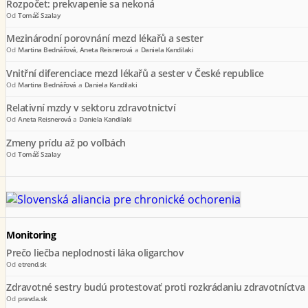
Rozpočet: prekvapenie sa nekoná
Od
Tomáš Szalay
Mezinárodní porovnání mezd lékařů a sester
Od
Martina Bednářová
,
Aneta Reisnerová
a
Daniela Kandilaki
Vnitřní diferenciace mezd lékařů a sester v České republice
Od
Martina Bednářová
a
Daniela Kandilaki
Relativní mzdy v sektoru zdravotnictví
Od
Aneta Reisnerová
a
Daniela Kandilaki
Zmeny prídu až po voľbách
Od
Tomáš Szalay
Monitoring
Prečo liečba neplodnosti láka oligarchov
Od
etrend.sk
Zdravotné sestry budú protestovať proti rozkrádaniu zdravotníctva
Od
pravda.sk