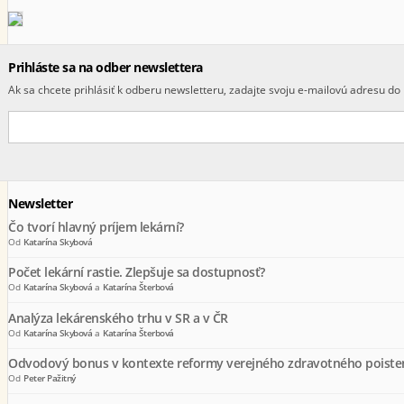
Prihláste sa na odber newslettera
Ak sa chcete prihlásiť k odberu newsletteru, zadajte svoju e-mailovú adresu do 
Newsletter
Čo tvorí hlavný príjem lekární?
Od
Katarína Skybová
Počet lekární rastie. Zlepšuje sa dostupnosť?
Od
Katarína Skybová
a
Katarína Šterbová
Analýza lekárenského trhu v SR a v ČR
Od
Katarína Skybová
a
Katarína Šterbová
Odvodový bonus v kontexte reformy verejného zdravotného poiste
Od
Peter Pažitný