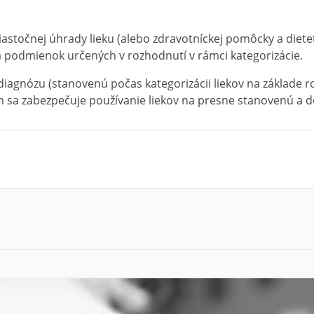
stočnej úhrady lieku (alebo zdravotníckej pomôcky a dietet
za podmienok určených v rozhodnutí v rámci kategorizácie.
iagnózu (stanovenú počas kategorizácii liekov na základe r
m sa zabezpečuje používanie liekov na presne stanovenú 