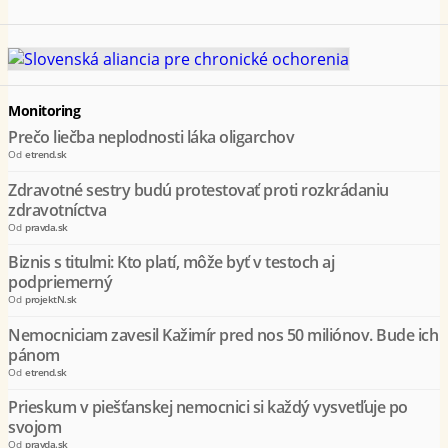
Monitoring
Prečo liečba neplodnosti láka oligarchov
Od
etrend.sk
Zdravotné sestry budú protestovať proti rozkrádaniu
zdravotníctva
Od
pravda.sk
Biznis s titulmi: Kto platí, môže byť v testoch aj
podpriemerný
Od
projektN.sk
Nemocniciam zavesil Kažimír pred nos 50 miliónov. Bude ich
pánom
Od
etrend.sk
Prieskum v piešťanskej nemocnici si každý vysvetľuje po
svojom
Od
pravda.sk