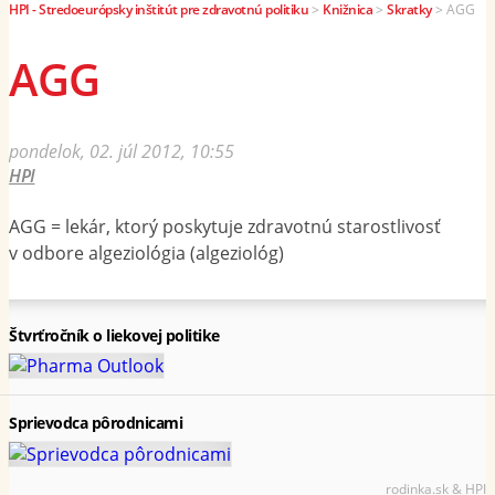
HPI - Stredoeurópsky inštitút pre zdravotnú politiku
>
Knižnica
>
Skratky
>
AGG
AGG
pondelok, 02. júl 2012, 10:55
HPI
AGG = lekár, ktorý poskytuje zdravotnú starostlivosť
v odbore algeziológia (algeziológ)
Štvrťročník o liekovej politike
Sprievodca pôrodnicami
rodinka.sk & HPI