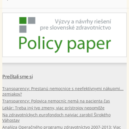
Prečítali sme si
Transparency: Prestanú nemocnice s neefektívnymi nákupmi...
zemiakov?
Transparency: Polovica nemocníc nemá na pacienta čas
Lekár: Treba iný typ zmeny, viac prístrojov nepomôže
Na zdravotníckych eurofondoch najviac zarobil Širokého
Váhostav
Analýza Operačného programu zdravotníctvo 2007-2013: Viac