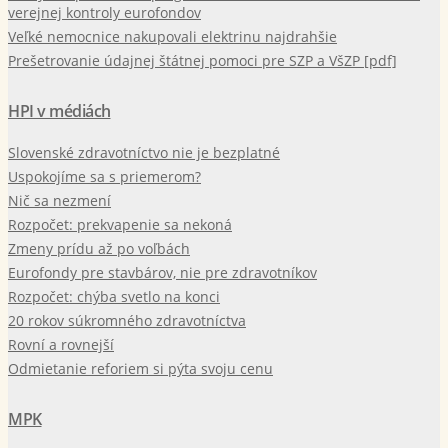
verejnej kontroly eurofondov
Veľké nemocnice nakupovali elektrinu najdrahšie
Prešetrovanie údajnej štátnej pomoci pre SZP a VšZP [pdf]
HPI v médiách
Slovenské zdravotníctvo nie je bezplatné
Uspokojíme sa s priemerom?
Nič sa nezmení
Rozpočet: prekvapenie sa nekoná
Zmeny prídu až po voľbách
Eurofondy pre stavbárov, nie pre zdravotníkov
Rozpočet: chýba svetlo na konci
20 rokov súkromného zdravotníctva
Rovní a rovnejší
Odmietanie reforiem si pýta svoju cenu
MPK