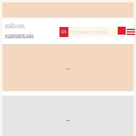
STÁŽ V HPI
EN
PODPORTE NÁS
—
—