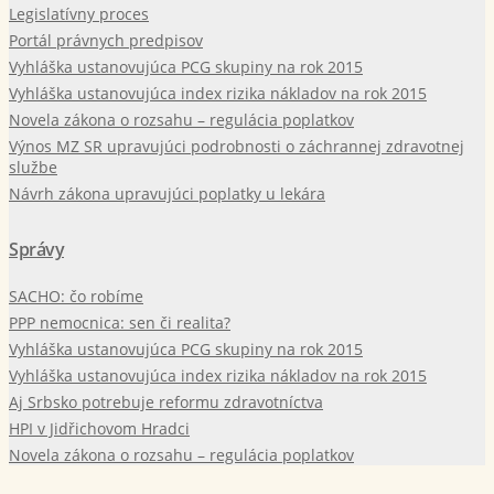
Legislatívny proces
Portál právnych predpisov
Vyhláška ustanovujúca PCG skupiny na rok 2015
Vyhláška ustanovujúca index rizika nákladov na rok 2015
Novela zákona o rozsahu – regulácia poplatkov
Výnos MZ SR upravujúci podrobnosti o záchrannej zdravotnej
službe
Návrh zákona upravujúci poplatky u lekára
Správy
SACHO: čo robíme
PPP nemocnica: sen či realita?
Vyhláška ustanovujúca PCG skupiny na rok 2015
Vyhláška ustanovujúca index rizika nákladov na rok 2015
Aj Srbsko potrebuje reformu zdravotníctva
HPI v Jidřichovom Hradci
Novela zákona o rozsahu – regulácia poplatkov