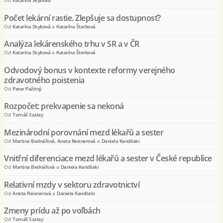
Od
Katarína Skybová
Počet lekární rastie. Zlepšuje sa dostupnosť?
Od
Katarína Skybová
a
Katarína Šterbová
Analýza lekárenského trhu v SR a v ČR
Od
Katarína Skybová
a
Katarína Šterbová
Odvodový bonus v kontexte reformy verejného
zdravotného poistenia
Od
Peter Pažitný
Rozpočet: prekvapenie sa nekoná
Od
Tomáš Szalay
Mezinárodní porovnání mezd lékařů a sester
Od
Martina Bednářová
,
Aneta Reisnerová
a
Daniela Kandilaki
Vnitřní diferenciace mezd lékařů a sester v České republice
Od
Martina Bednářová
a
Daniela Kandilaki
Relativní mzdy v sektoru zdravotnictví
Od
Aneta Reisnerová
a
Daniela Kandilaki
Zmeny prídu až po voľbách
Od
Tomáš Szalay