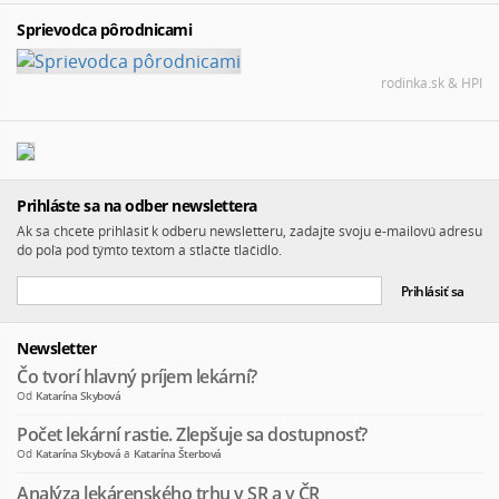
Sprievodca pôrodnicami
rodinka.sk & HPI
Prihláste sa na odber newslettera
Ak sa chcete prihlásiť k odberu newsletteru, zadajte svoju e-mailovú adresu
do poľa pod týmto textom a stlačte tlačidlo.
Newsletter
Čo tvorí hlavný príjem lekární?
Od
Katarína Skybová
Počet lekární rastie. Zlepšuje sa dostupnosť?
Od
Katarína Skybová
a
Katarína Šterbová
Analýza lekárenského trhu v SR a v ČR