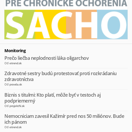
Monitoring
Prečo liečba neplodnosti láka oligarchov
Od
etrend.sk
Zdravotné sestry budú protestovať proti rozkrádaniu
zdravotníctva
Od
pravda.sk
Biznis s titulmi: Kto platí, môže byť v testoch aj
podpriemerný
Od
projektN.sk
Nemocniciam zavesil Kažimír pred nos 50 miliónov. Bude
ich pánom
Od
etrend.sk