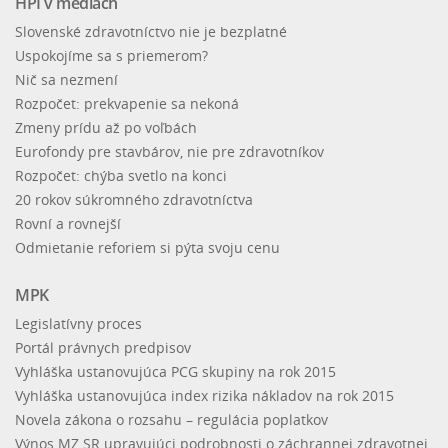
HPI v médiách
Slovenské zdravotníctvo nie je bezplatné
Uspokojíme sa s priemerom?
Nič sa nezmení
Rozpočet: prekvapenie sa nekoná
Zmeny prídu až po voľbách
Eurofondy pre stavbárov, nie pre zdravotníkov
Rozpočet: chýba svetlo na konci
20 rokov súkromného zdravotníctva
Rovní a rovnejší
Odmietanie reforiem si pýta svoju cenu
MPK
Legislatívny proces
Portál právnych predpisov
Vyhláška ustanovujúca PCG skupiny na rok 2015
Vyhláška ustanovujúca index rizika nákladov na rok 2015
Novela zákona o rozsahu – regulácia poplatkov
Výnos MZ SR upravujúci podrobnosti o záchrannej zdravotnej