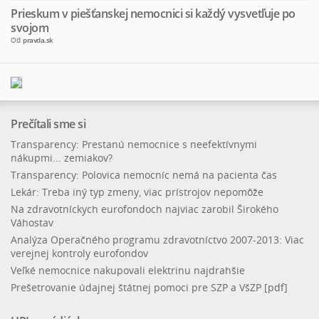
Prieskum v piešťanskej nemocnici si každý vysvetľuje po
svojom
Od
pravda.sk
Prečítali sme si
Transparency: Prestanú nemocnice s neefektívnymi
nákupmi... zemiakov?
Transparency: Polovica nemocníc nemá na pacienta čas
Lekár: Treba iný typ zmeny, viac prístrojov nepomôže
Na zdravotníckych eurofondoch najviac zarobil Širokého
Váhostav
Analýza Operačného programu zdravotníctvo 2007-2013: Viac
verejnej kontroly eurofondov
Veľké nemocnice nakupovali elektrinu najdrahšie
Prešetrovanie údajnej štátnej pomoci pre SZP a VšZP [pdf]