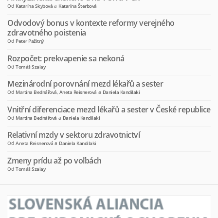
Od
Katarína Skybová
a
Katarína Šterbová
Odvodový bonus v kontexte reformy verejného
zdravotného poistenia
Od
Peter Pažitný
Rozpočet: prekvapenie sa nekoná
Od
Tomáš Szalay
Mezinárodní porovnání mezd lékařů a sester
Od
Martina Bednářová
,
Aneta Reisnerová
a
Daniela Kandilaki
Vnitřní diferenciace mezd lékařů a sester v České republice
Od
Martina Bednářová
a
Daniela Kandilaki
Relativní mzdy v sektoru zdravotnictví
Od
Aneta Reisnerová
a
Daniela Kandilaki
Zmeny prídu až po voľbách
Od
Tomáš Szalay