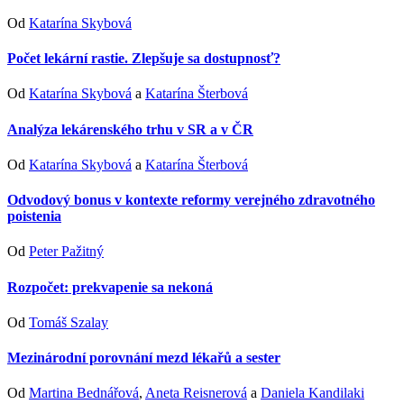
Od
Katarína Skybová
Počet lekární rastie. Zlepšuje sa dostupnosť?
Od
Katarína Skybová
a
Katarína Šterbová
Analýza lekárenského trhu v SR a v ČR
Od
Katarína Skybová
a
Katarína Šterbová
Odvodový bonus v kontexte reformy verejného zdravotného
poistenia
Od
Peter Pažitný
Rozpočet: prekvapenie sa nekoná
Od
Tomáš Szalay
Mezinárodní porovnání mezd lékařů a sester
Od
Martina Bednářová
,
Aneta Reisnerová
a
Daniela Kandilaki