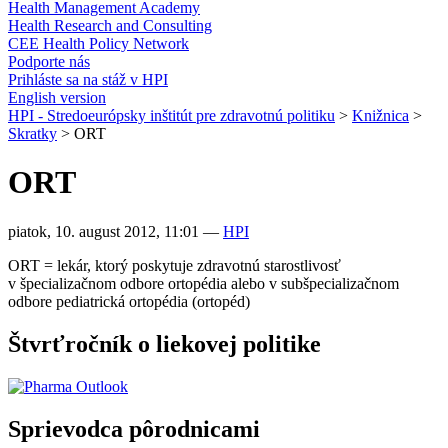
Health Management Academy
Health Research and Consulting
CEE Health Policy Network
Podporte nás
Prihláste sa na stáž v HPI
English version
HPI - Stredoeurópsky inštitút pre zdravotnú politiku
>
Knižnica
>
Skratky
>
ORT
ORT
piatok, 10. august 2012, 11:01
—
HPI
ORT = lekár, ktorý poskytuje zdravotnú starostlivosť
v špecializačnom odbore ortopédia alebo v subšpecializačnom
odbore pediatrická ortopédia (ortopéd)
Štvrťročník o liekovej politike
Sprievodca pôrodnicami