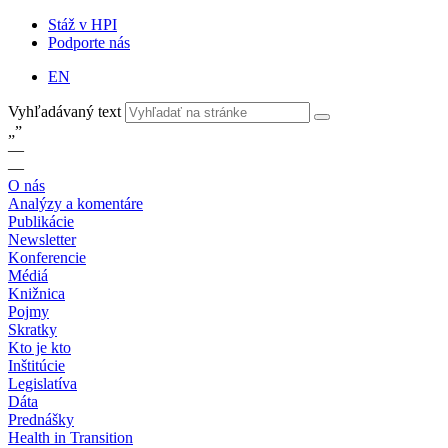
Stáž v HPI
Podporte nás
EN
Vyhľadávaný text
„
”
—
—
O nás
Analýzy a komentáre
Publikácie
Newsletter
Konferencie
Médiá
Knižnica
Pojmy
Skratky
Kto je kto
Inštitúcie
Legislatíva
Dáta
Prednášky
Health in Transition