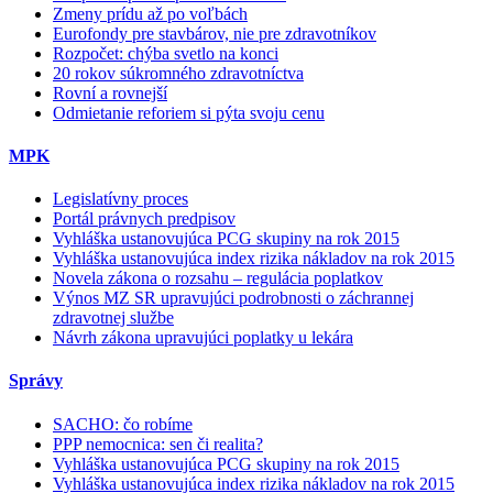
Zmeny prídu až po voľbách
Eurofondy pre stavbárov, nie pre zdravotníkov
Rozpočet: chýba svetlo na konci
20 rokov súkromného zdravotníctva
Rovní a rovnejší
Odmietanie reforiem si pýta svoju cenu
MPK
Legislatívny proces
Portál právnych predpisov
Vyhláška ustanovujúca PCG skupiny na rok 2015
Vyhláška ustanovujúca index rizika nákladov na rok 2015
Novela zákona o rozsahu – regulácia poplatkov
Výnos MZ SR upravujúci podrobnosti o záchrannej
zdravotnej službe
Návrh zákona upravujúci poplatky u lekára
Správy
SACHO: čo robíme
PPP nemocnica: sen či realita?
Vyhláška ustanovujúca PCG skupiny na rok 2015
Vyhláška ustanovujúca index rizika nákladov na rok 2015