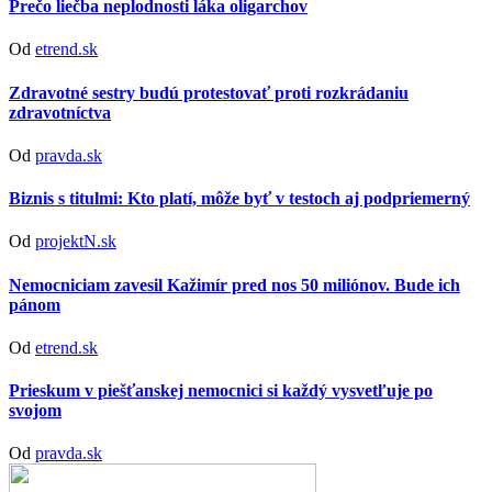
Prečo liečba neplodnosti láka oligarchov
Od
etrend.sk
Zdravotné sestry budú protestovať proti rozkrádaniu
zdravotníctva
Od
pravda.sk
Biznis s titulmi: Kto platí, môže byť v testoch aj podpriemerný
Od
projektN.sk
Nemocniciam zavesil Kažimír pred nos 50 miliónov. Bude ich
pánom
Od
etrend.sk
Prieskum v piešťanskej nemocnici si každý vysvetľuje po
svojom
Od
pravda.sk