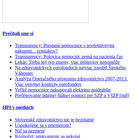
Prečítali sme si
Transparency: Prestanú nemocnice s neefektívnymi
nákupmi... zemiakov?
Transparency: Polovica nemocníc nemá na pacienta čas
Lekár: Treba iný typ zmeny, viac prístrojov nepomôže
Na zdravotníckych eurofondoch najviac zarobil Širokého
Váhostav
Analýza Operačného programu zdravotníctvo 2007-2013:
Viac verejnej kontroly eurofondov
Veľké nemocnice nakupovali elektrinu najdrahšie
Prešetrovanie údajnej štátnej pomoci pre SZP a VšZP [pdf]
HPI v médiách
Slovenské zdravotníctvo nie je bezplatné
Uspokojíme sa s priemerom?
Nič sa nezmení
Rozpočet: prekvapenie sa nekoná