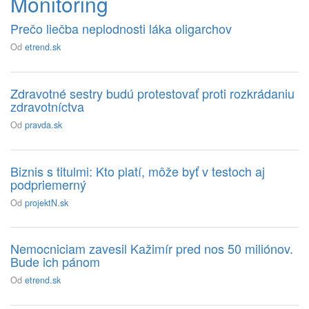
Monitoring
Prečo liečba neplodnosti láka oligarchov
Od
etrend.sk
Zdravotné sestry budú protestovať proti rozkrádaniu
zdravotníctva
Od
pravda.sk
Biznis s titulmi: Kto platí, môže byť v testoch aj
podpriemerný
Od
projektN.sk
Nemocniciam zavesil Kažimír pred nos 50 miliónov.
Bude ich pánom
Od
etrend.sk