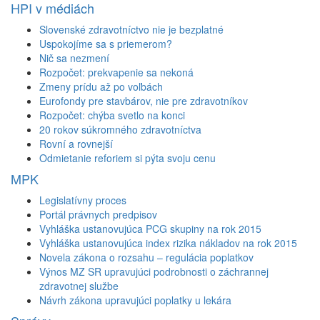
HPI v médiách
Slovenské zdravotníctvo nie je bezplatné
Uspokojíme sa s priemerom?
Nič sa nezmení
Rozpočet: prekvapenie sa nekoná
Zmeny prídu až po voľbách
Eurofondy pre stavbárov, nie pre zdravotníkov
Rozpočet: chýba svetlo na konci
20 rokov súkromného zdravotníctva
Rovní a rovnejší
Odmietanie reforiem si pýta svoju cenu
MPK
Legislatívny proces
Portál právnych predpisov
Vyhláška ustanovujúca PCG skupiny na rok 2015
Vyhláška ustanovujúca index rizika nákladov na rok 2015
Novela zákona o rozsahu – regulácia poplatkov
Výnos MZ SR upravujúci podrobnosti o záchrannej
zdravotnej službe
Návrh zákona upravujúci poplatky u lekára