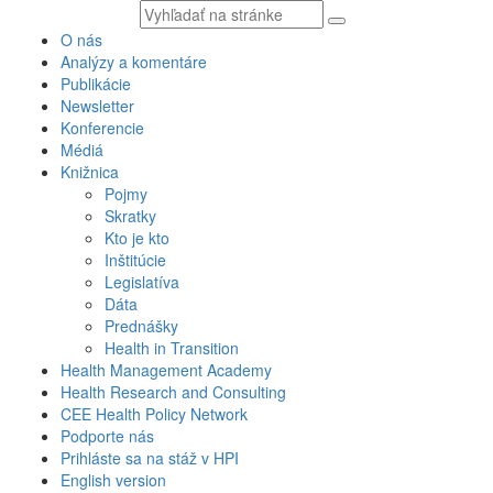
Vyhľadávaný
text
O nás
Analýzy a komentáre
Publikácie
Newsletter
Konferencie
Médiá
Knižnica
Pojmy
Skratky
Kto je kto
Inštitúcie
Legislatíva
Dáta
Prednášky
Health in Transition
Health Management Academy
Health Research and Consulting
CEE Health Policy Network
Podporte nás
Prihláste sa na stáž v HPI
English version