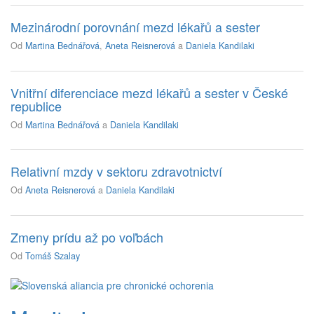
Mezinárodní porovnání mezd lékařů a sester
Od
Martina Bednářová
,
Aneta Reisnerová
a
Daniela Kandilaki
Vnitřní diferenciace mezd lékařů a sester v České
republice
Od
Martina Bednářová
a
Daniela Kandilaki
Relativní mzdy v sektoru zdravotnictví
Od
Aneta Reisnerová
a
Daniela Kandilaki
Zmeny prídu až po voľbách
Od
Tomáš Szalay