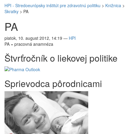
HPI - Stredoeurópsky inštitút pre zdravotnú politiku
>
Knižnica
>
Skratky
>
PA
PA
piatok, 10. august 2012, 14:19
—
HPI
PA = pracovná anamnéza
Štvrťročník o liekovej politike
Sprievodca pôrodnicami