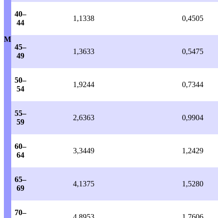
40–
1,1338
0,4505
44
M
45–
1,3633
0,5475
49
50–
1,9244
0,7344
54
55–
2,6363
0,9904
59
60–
3,3449
1,2429
64
65–
4,1375
1,5280
69
70–
4,8953
1,7606