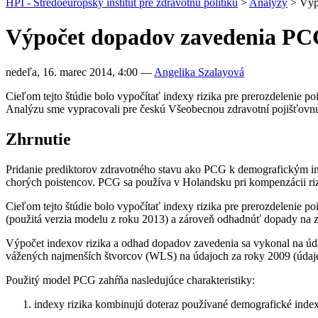
HPI - Stredoeurópsky inštitút pre zdravotnú politiku
>
Analýzy
>
Výp
Výpočet dopadov zavedenia PCG
nedeľa, 16. marec 2014, 4:00
—
Angelika Szalayová
Cieľom tejto štúdie bolo vypočítať indexy rizika pre prerozdelenie 
Analýzu sme vypracovali pre českú Všeobecnou zdravotní pojišťovnu
Zhrnutie
Pridanie prediktorov zdravotného stavu ako PCG k demografickým i
chorých poistencov. PCG sa používa v Holandsku pri kompenzácii ri
Cieľom tejto štúdie bolo vypočítať indexy rizika pre prerozdelenie 
(použitá verzia modelu z roku 2013) a zároveň odhadnúť dopady na 
Výpočet indexov rizika a odhad dopadov zavedenia sa vykonal na úd
vážených najmenších štvorcov (WLS) na údajoch za roky 2009 (údaje 
Použitý model PCG zahŕňa nasledujúce charakteristiky:
indexy rizika kombinujú doteraz používané demografické index