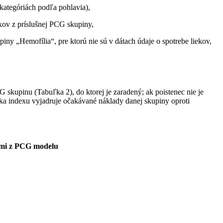
kategóriách podľa pohlavia),
ov z príslušnej PCG skupiny,
y „Hemofília“, pre ktorú nie sú v dátach údaje o spotrebe liekov,
G skupinu (Tabuľka 2), do ktorej je zaradený; ak poistenec nie je
ška indexu vyjadruje očakávané náklady danej skupiny oproti
xami z PCG modelu