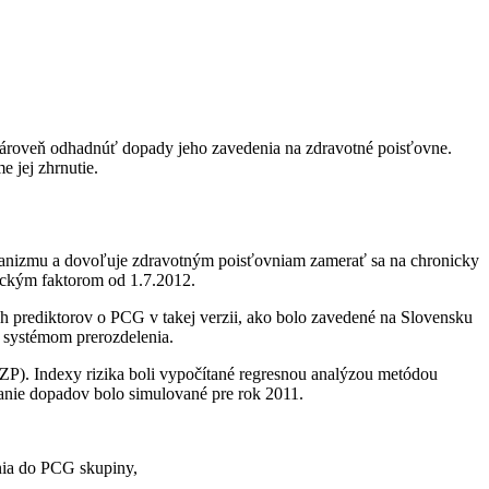
a zároveň odhadnúť dopady jeho zavedenia na zdravotné poisťovne.
e jej zhrnutie.
hanizmu a dovoľuje zdravotným poisťovniam zamerať sa na chronicky
ickým faktorom od 1.7.2012.
ch prediktorov o PCG v takej verzii, ako bolo zavedené na Slovensku
 systémom prerozdelenia.
P). Indexy rizika boli vypočítané regresnou analýzou metódou
anie dopadov bolo simulované pre rok 2011.
enia do PCG skupiny,