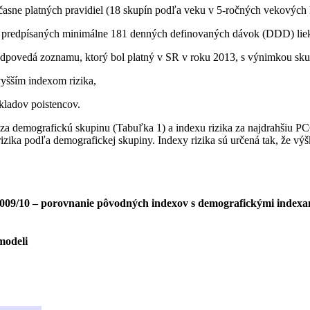
asne platných pravidiel (18 skupín podľa veku v 5-ročných vekových 
a predpísaných minimálne 181 denných definovaných dávok (DDD) liek
povedá zoznamu, ktorý bol platný v SR v roku 2013, s výnimkou skupin
yšším indexom rizika,
kladov poistencov.
a za demografickú skupinu (Tabuľka 1) a indexu rizika za najdrahšiu PC
rizika podľa demografickej skupiny. Indexy rizika sú určená tak, že vý
 2009/10 – porovnanie pôvodných indexov s demografickými inde
modeli