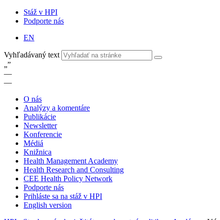
Stáž v HPI
Podporte nás
EN
Vyhľadávaný text
„
”
—
—
O nás
Analýzy a komentáre
Publikácie
Newsletter
Konferencie
Médiá
Knižnica
Health Management Academy
Health Research and Consulting
CEE Health Policy Network
Podporte nás
Prihláste sa na stáž v HPI
English version