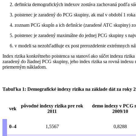
definícia demografických indexov zostáva zachovaná podľa súč
poistenec je zaradený do PCG skupiny, ak mal v období 1 rok
zoznam PCG skupín a ich definície (zaradené ATC skupiny) zod
poistenec je zaradený maximálne do jednej PCG skupiny s najv
v modeli sa nezohľadňuje ex post prerozdelenie extrémnych ná
Index rizika konkrétneho poistenca sa stanoví ako súčet indexu rizik
zaradený do žiadnej PCG skupiny, jeho index rizika sa rovná indexu 
priemerným nákladom.
Tabuľka 1: Demografické indexy rizika na základe dát za roky
pôvodné indexy rizika pre rok
demo indexy v PCG 
vek
2011
2009/10
0–4
1,5567
0,8288