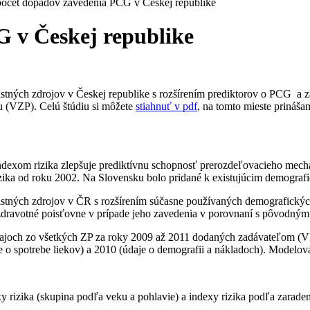
očet dopadov zavedenia PCG v Českej republike
 v Českej republike
poistných zdrojov v Českej republike s rozšírením prediktorov o PCG 
 (VZP). Celú štúdiu si môžete
stiahnuť v pdf
, na tomto mieste prinášam
ndexom rizika zlepšuje prediktívnu schopnosť prerozdeľovacieho mec
zika od roku 2002. Na Slovensku bolo pridané k existujúcim demograf
poistných zdrojov v ČR s rozšírením súčasne používaných demografický
zdravotné poisťovne v prípade jeho zavedenia v porovnaní s pôvodným
ajoch zo všetkých ZP za roky 2009 až 2011 dodaných zadávateľom (VZ
o spotrebe liekov) a 2010 (údaje o demografii a nákladoch). Modelov
y rizika (skupina podľa veku a pohlavie) a indexy rizika podľa zarad