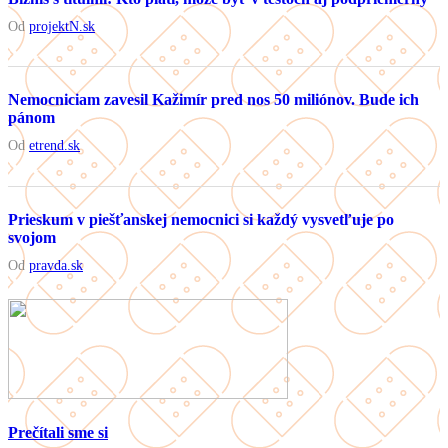
Od
projektN.sk
Nemocniciam zavesil Kažimír pred nos 50 miliónov. Bude ich
pánom
Od
etrend.sk
Prieskum v piešťanskej nemocnici si každý vysvetľuje po
svojom
Od
pravda.sk
Prečítali sme si