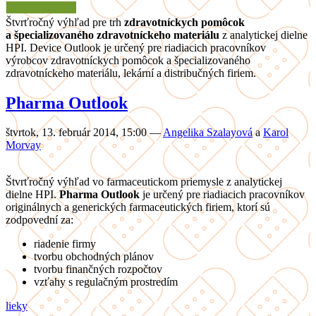
Štvrťročný výhľad pre trh
zdravotníckych pomôcok
a špecializovaného zdravotníckeho materiálu
z analytickej dielne
HPI. Device Outlook je určený pre riadiacich pracovníkov
výrobcov zdravotníckych pomôcok a špecializovaného
zdravotníckeho materiálu, lekární a distribučných firiem.
Pharma Outlook
štvrtok, 13. február 2014, 15:00
—
Angelika Szalayová
a
Karol
Morvay
Štvrťročný výhľad vo farmaceutickom priemysle z analytickej
dielne HPI.
Pharma Outlook
je určený pre riadiacich pracovníkov
originálnych a generických farmaceutických firiem, ktorí sú
zodpovední za:
riadenie firmy
tvorbu obchodných plánov
tvorbu finančných rozpočtov
vzťahy s regulačným prostredím
lieky