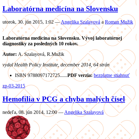
Laboratórna medicína na Slovensku
utorok, 30. jún 2015, 1:02
—
Angelika Szalayová
a
Roman Mužik
Laboratórna medicína na Slovensku. Vývoj laboratórnej
diagnostiky za posledných 10 rokov.
Autor:
A. Szalayová, R.Mužik
vydal Health Policy Institute, december 2014, 64 strán
ISBN 9788097172725......
PDF verzia:
bezplatne stiahnuť
zp-03-2015
Hemofília v PCG a chyba malých čísel
nedeľa, 08. jún 2014, 12:00
—
Angelika Szalayová