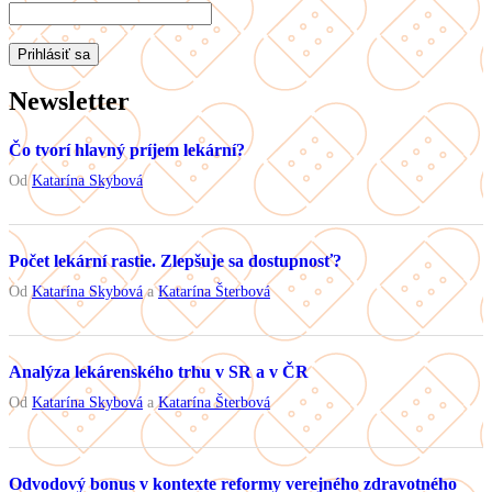
Newsletter
Čo tvorí hlavný príjem lekární?
Od
Katarína Skybová
Počet lekární rastie. Zlepšuje sa dostupnosť?
Od
Katarína Skybová
a
Katarína Šterbová
Analýza lekárenského trhu v SR a v ČR
Od
Katarína Skybová
a
Katarína Šterbová
Odvodový bonus v kontexte reformy verejného zdravotného