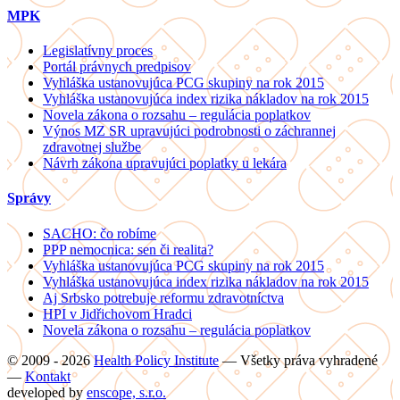
MPK
Legislatívny proces
Portál právnych predpisov
Vyhláška ustanovujúca PCG skupiny na rok 2015
Vyhláška ustanovujúca index rizika nákladov na rok 2015
Novela zákona o rozsahu – regulácia poplatkov
Výnos MZ SR upravujúci podrobnosti o záchrannej
zdravotnej službe
Návrh zákona upravujúci poplatky u lekára
Správy
SACHO: čo robíme
PPP nemocnica: sen či realita?
Vyhláška ustanovujúca PCG skupiny na rok 2015
Vyhláška ustanovujúca index rizika nákladov na rok 2015
Aj Srbsko potrebuje reformu zdravotníctva
HPI v Jidřichovom Hradci
Novela zákona o rozsahu – regulácia poplatkov
© 2009 - 2026
Health Policy Institute
—
Všetky práva vyhradené
—
Kontakt
developed by
enscope, s.r.o.