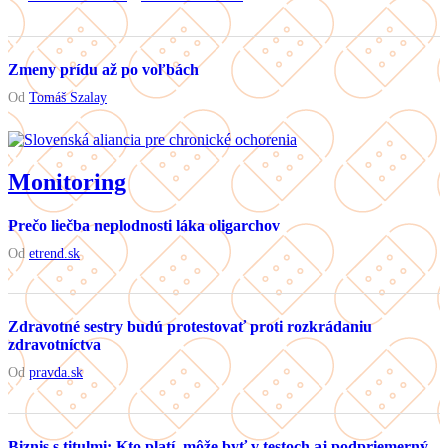
Zmeny prídu až po voľbách
Od
Tomáš Szalay
Monitoring
Prečo liečba neplodnosti láka oligarchov
Od
etrend.sk
Zdravotné sestry budú protestovať proti rozkrádaniu
zdravotníctva
Od
pravda.sk
Biznis s titulmi: Kto platí, môže byť v testoch aj podpriemerný