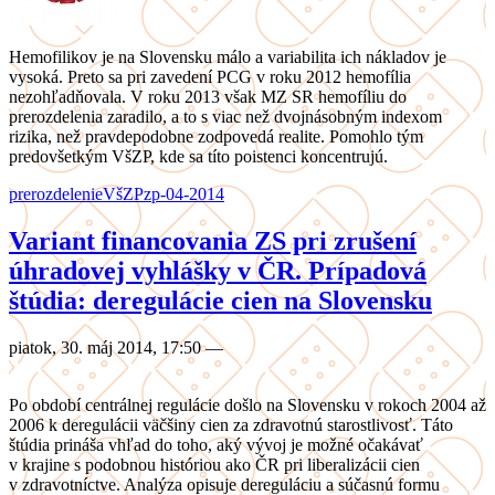
Hemofilikov je na Slovensku málo a variabilita ich nákladov je
vysoká. Preto sa pri zavedení PCG v roku 2012 hemofília
nezohľadňovala. V roku 2013 však MZ SR hemofíliu do
prerozdelenia zaradilo, a to s viac než dvojnásobným indexom
rizika, než pravdepodobne zodpovedá realite. Pomohlo tým
predovšetkým VšZP, kde sa títo poistenci koncentrujú.
prerozdelenie
VšZP
zp-04-2014
Variant financovania ZS pri zrušení
úhradovej vyhlášky v ČR. Prípadová
štúdia: deregulácie cien na Slovensku
piatok, 30. máj 2014, 17:50
—
Po období centrálnej regulácie došlo na Slovensku v rokoch 2004 až
2006 k deregulácii väčšiny cien za zdravotnú starostlivosť. Táto
štúdia prináša vhľad do toho, aký vývoj je možné očakávať
v krajine s podobnou históriou ako ČR pri liberalizácii cien
v zdravotníctve. Analýza opisuje dereguláciu a súčasnú formu