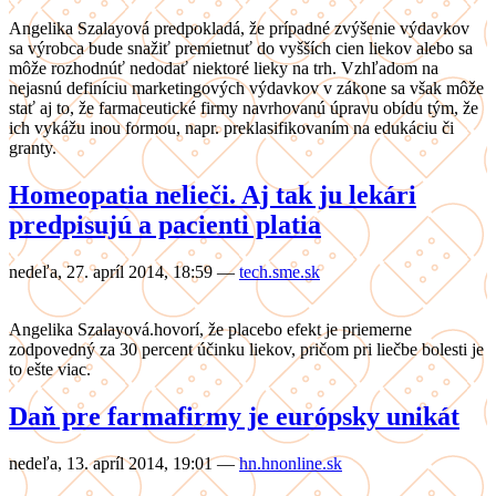
Angelika Szalayová predpokladá, že prípadné zvýšenie výdavkov
sa výrobca bude snažiť premietnuť do vyšších cien liekov alebo sa
môže rozhodnúť nedodať niektoré lieky na trh. Vzhľadom na
nejasnú definíciu marketingových výdavkov v zákone sa však môže
stať aj to, že farmaceutické firmy navrhovanú úpravu obídu tým, že
ich vykážu inou formou, napr. preklasifikovaním na edukáciu či
granty.
Homeopatia nelieči. Aj tak ju lekári
predpisujú a pacienti platia
nedeľa, 27. apríl 2014, 18:59
—
tech.sme.sk
Angelika Szalayová.hovorí, že placebo efekt je priemerne
zodpovedný za 30 percent účinku liekov, pričom pri liečbe bolesti je
to ešte viac.
Daň pre farmafirmy je európsky unikát
nedeľa, 13. apríl 2014, 19:01
—
hn.hnonline.sk