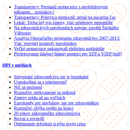
Transparency: Prestanú nemocnice s neefektívnymi
nákupmi... zemiakov?
Transparency: Polovica nemocníc nemá na pacienta čas
Lekár: Treba iný typ zmeny, viac prístrojov nepomôže
Na zdravotníckych eurofondoch najviac zarobil Širokého
Váhostav
Analýza Operačného programu zdravotníctvo 2007-2013:
Viac verejnej kontroly eurofondov
Veľké nemocnice nakupovali elektrinu najdrahšie
Prešetrovanie údajnej štátnej pomoci pre SZP a VšZP [pdf]
HPI v médiách
Slovenské zdravotníctvo nie je bezplatné
Uspokojíme sa s priemerom?
Nič sa nezmení
Rozpočet: prekvapenie sa nekoná
Zmeny prídu až po voľbách
Eurofondy pre stavbárov, nie pre zdravotníkov
Rozpočet: chýba svetlo na konci
20 rokov súkromného zdravotníctva
Rovní a rovnejší
Odmietanie reforiem si pýta svoju cenu