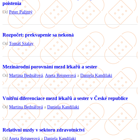
poistenia
Od
Peter Pažitný
Rozpočet: prekvapenie sa nekoná
Od
Tomáš Szalay
Mezinárodní porovnání mezd lékařů a sester
Od
Martina Bednářová
,
Aneta Reisnerová
a
Daniela Kandilaki
Vnitřní diferenciace mezd lékařů a sester v České republice
Od
Martina Bednářová
a
Daniela Kandilaki
Relativní mzdy v sektoru zdravotnictví
Od
Aneta Reisnerová
a
Daniela Kandilaki