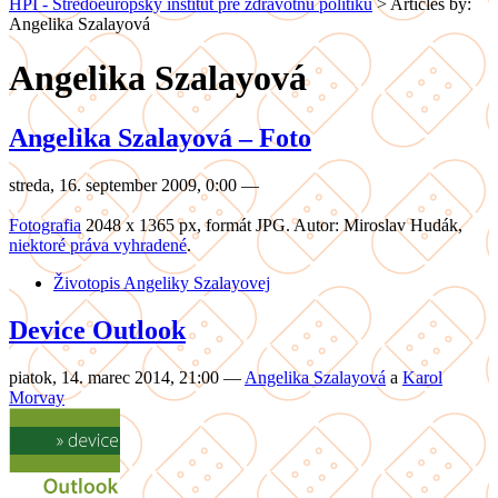
HPI - Stredoeurópsky inštitút pre zdravotnú politiku
>
Articles by:
Angelika Szalayová
Angelika Szalayová
Angelika Szalayová – Foto
streda, 16. september 2009, 0:00
—
Fotografia
2048 x 1365 px, formát JPG. Autor: Miroslav Hudák,
niektoré práva vyhradené
.
Životopis Angeliky Szalayovej
Device Outlook
piatok, 14. marec 2014, 21:00
—
Angelika Szalayová
a
Karol
Morvay