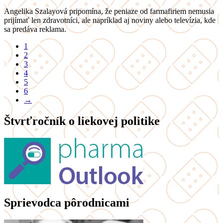
Angelika Szalayová pripomína, že peniaze od farmafiriem nemusia
prijímať len zdravotníci, ale napríklad aj noviny alebo televízia, kde
sa predáva reklama.
1
2
3
4
5
6
→
Štvrťročník o liekovej politike
Sprievodca pôrodnicami