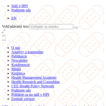
Stáž v HPI
Podporte nás
EN
Vyhľadávaný text
„
”
—
—
O nás
Analýzy a komentáre
Publikácie
Newsletter
Konferencie
Médiá
Knižnica
Health Management Academy
Health Research and Consulting
CEE Health Policy Network
Podporte nás
Prihláste sa na stáž v HPI
English version