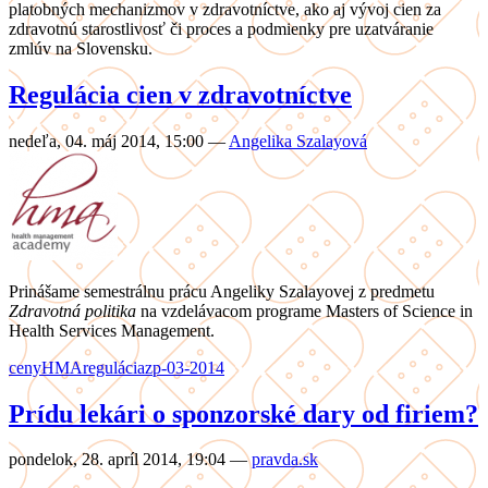
platobných mechanizmov v zdravotníctve, ako aj vývoj cien za
zdravotnú starostlivosť či proces a podmienky pre uzatváranie
zmlúv na Slovensku.
Regulácia cien v zdravotníctve
nedeľa, 04. máj 2014, 15:00
—
Angelika Szalayová
Prinášame semestrálnu prácu Angeliky Szalayovej z predmetu
Zdravotná politika
na vzdelávacom programe Masters of Science in
Health Services Management.
ceny
HMA
regulácia
zp-03-2014
Prídu lekári o sponzorské dary od firiem?
pondelok, 28. apríl 2014, 19:04
—
pravda.sk