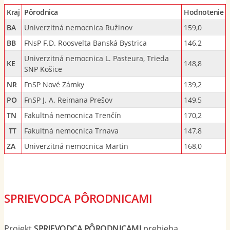
Kraj
Pôrodnica
Hodnotenie
BA
Univerzitná nemocnica Ružinov
159,0
BB
FNsP F.D. Roosvelta Banská Bystrica
146,2
Univerzitná nemocnica L. Pasteura, Trieda
KE
148,8
SNP Košice
NR
FnSP Nové Zámky
139,2
PO
FnSP J. A. Reimana Prešov
149,5
TN
Fakultná nemocnica Trenčín
170,2
TT
Fakultná nemocnica Trnava
147,8
ZA
Univerzitná nemocnica Martin
168,0
SPRIEVODCA PÔRODNICAMI
Projekt
SPRIEVODCA PÔRODNICAMI
prebieha