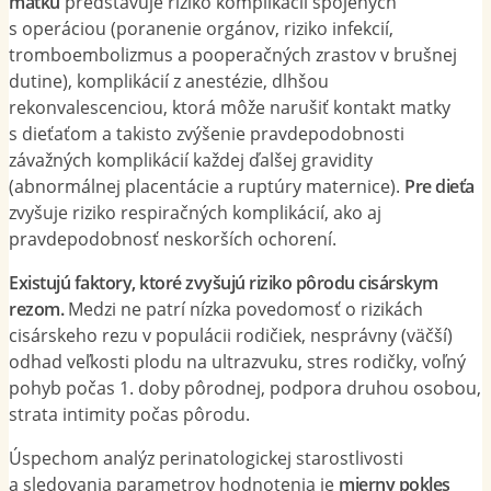
matku
predstavuje riziko komplikácií spojených
s operáciou (poranenie orgánov, riziko infekcií,
tromboembolizmus a pooperačných zrastov v brušnej
dutine), komplikácií z anestézie, dlhšou
rekonvalescenciou, ktorá môže narušiť kontakt matky
s dieťaťom a takisto zvýšenie pravdepodobnosti
závažných komplikácií každej ďalšej gravidity
(abnormálnej placentácie a ruptúry maternice).
Pre dieťa
zvyšuje riziko respiračných komplikácií, ako aj
pravdepodobnosť neskorších ochorení.
Existujú faktory, ktoré zvyšujú riziko pôrodu cisárskym
rezom.
Medzi ne patrí nízka povedomosť o rizikách
cisárskeho rezu v populácii rodičiek, nesprávny (väčší)
odhad veľkosti plodu na ultrazvuku, stres rodičky, voľný
pohyb počas 1. doby pôrodnej, podpora druhou osobou,
strata intimity počas pôrodu.
Úspechom analýz perinatologickej starostlivosti
a sledovania parametrov hodnotenia je
mierny pokles