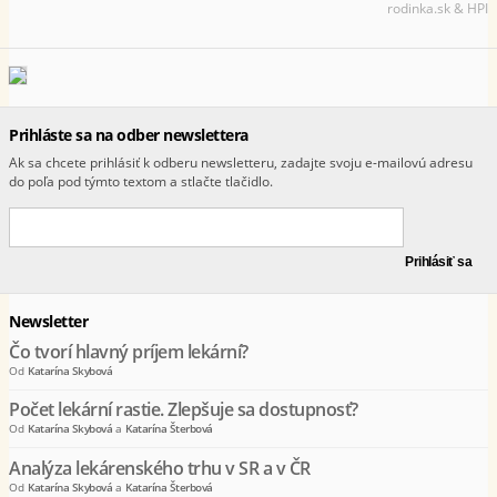
rodinka.sk & HPI
Prihláste sa na odber newslettera
Ak sa chcete prihlásiť k odberu newsletteru, zadajte svoju e-mailovú adresu
do poľa pod týmto textom a stlačte tlačidlo.
Newsletter
Čo tvorí hlavný príjem lekární?
Od
Katarína Skybová
Počet lekární rastie. Zlepšuje sa dostupnosť?
Od
Katarína Skybová
a
Katarína Šterbová
Analýza lekárenského trhu v SR a v ČR
Od
Katarína Skybová
a
Katarína Šterbová