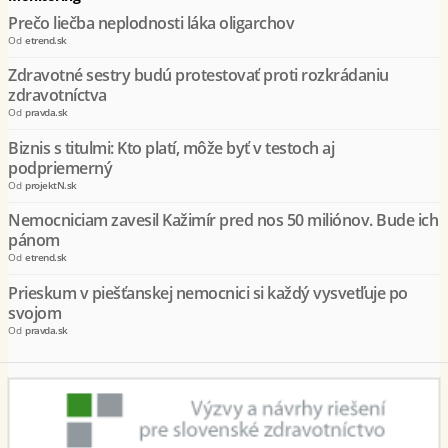
Prečo liečba neplodnosti láka oligarchov
Od
etrend.sk
Zdravotné sestry budú protestovať proti rozkrádaniu
zdravotníctva
Od
pravda.sk
Biznis s titulmi: Kto platí, môže byť v testoch aj
podpriemerný
Od
projektN.sk
Nemocniciam zavesil Kažimír pred nos 50 miliónov. Bude ich
pánom
Od
etrend.sk
Prieskum v piešťanskej nemocnici si každý vysvetľuje po
svojom
Od
pravda.sk