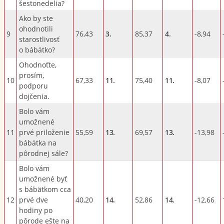
šestonedelia?
Ako by ste
ohodnotili
9
76,43
3.
85,37
4.
-8,94
starostlivosť
o bábätko?
Ohodnoťte,
prosím,
10
67,33
11.
75,40
11.
-8,07
podporu
dojčenia.
Bolo vám
umožnené
11
prvé priloženie
55,59
13.
69,57
13.
-13,98
bábätka na
pôrodnej sále?
Bolo vám
umožnené byť
s bábätkom cca
12
prvé dve
40,20
14.
52,86
14.
-12,66
hodiny po
pôrode ešte na