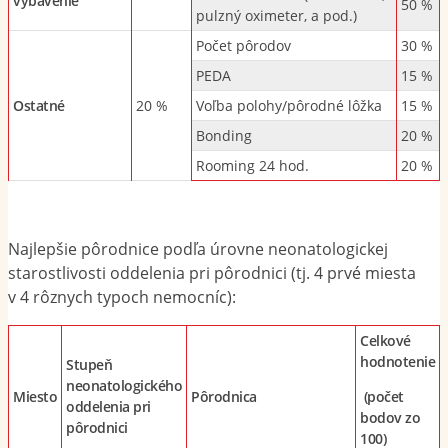
vybavenie
50 %
pulzný oximeter, a pod.)
Počet pôrodov
30 %
PEDA
15 %
Ostatné
20 %
Voľba polohy/pôrodné lôžka
15 %
Bonding
20 %
Rooming 24 hod.
20 %
Najlepšie pôrodnice podľa úrovne neonatologickej
starostlivosti oddelenia pri pôrodnici (tj. 4 prvé miesta
v 4 rôznych typoch nemocníc):
Celkové
hodnotenie
Stupeň
neonatologického
Miesto
Pôrodnica
(počet
oddelenia pri
bodov zo
pôrodnici
100)