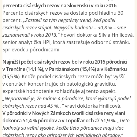
percenta cisárskych rezov na Slovensku v roku 2016.
Percento cisárskych rezov sa dostalo pod hladinu 30
percent.
„Zastavil sa tým negatívny trend, keď podiel
cisárskych rezov stúpal. Najvyššiu hodnotu – 30,8 % – sme
zaznamenali v roku 2013,“
hovorí doktorka Silvia Hnilicová,
senior analytička HPI, ktorá zastrešuje odbornú stránku
Sprievodcu pôrodnicami.
Najnižší počet cisárskych rezov bol v roku 2016 pôrodnici
v Trenčíne (14,1 %), v Partizánskom (15,4%) a v Kežmarku
(15,5 %).
Keďže podiel cisárskych rezov môže byť vyšší
v centrách koncentrujúcich patologickú graviditu,
expertské hodnotenie zohľadňuje aj tento aspekt.
„Nepriaznivé je, že máme 4 pôrodnice, ktoré vykazujú podiel
cisárskych rezov nad 45 %, ,“
vraví doktorka Hnilicová.
V pôrodnici v Nových Zámkoch tvorili cisárske rezy vlani
dokonca 51,4 % pôrodov a v Topoľčanoch
až 51,9 %.
„Tieto
hodnoty sú veľmi vysoké, keďže tieto pôrodnice majú viac
cisárskych rezov ako prirodzených vaginálnych pôrodov,“