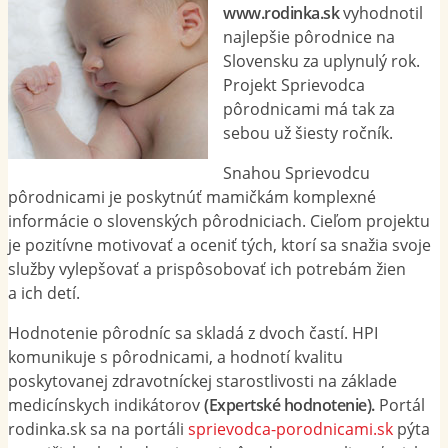
www.rodinka.sk
vyhodnotil
najlepšie pôrodnice na
Slovensku za uplynulý rok.
Projekt Sprievodca
pôrodnicami má tak za
sebou už šiesty ročník.
Snahou Sprievodcu
pôrodnicami je poskytnúť mamičkám komplexné
informácie o slovenských pôrodniciach. Cieľom projektu
je pozitívne motivovať a oceniť tých, ktorí sa snažia svoje
služby vylepšovať a prispôsobovať ich potrebám žien
a ich detí.
Hodnotenie pôrodníc sa skladá z dvoch častí. HPI
komunikuje s pôrodnicami, a hodnotí kvalitu
poskytovanej zdravotníckej starostlivosti na základe
medicínskych indikátorov
(Expertské hodnotenie).
Portál
rodinka.sk sa na portáli
sprievodca-porodnicami.sk
pýta