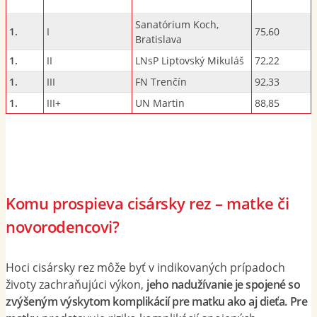
Sanatórium Koch,
1.
I
75,60
Bratislava
1.
II
LNsP Liptovský Mikuláš
72,22
1.
III
FN Trenčín
92,33
1.
III+
UN Martin
88,85
Komu prospieva cisársky rez – matke či
novorodencovi?
Hoci cisársky rez môže byť v indikovaných prípadoch
životy zachraňujúci výkon,
jeho nadužívanie je spojené so
zvýšeným výskytom komplikácií pre matku ako aj dieťa.
Pre