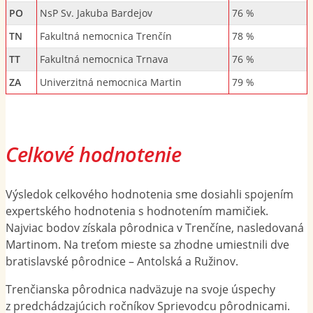
PO
NsP Sv. Jakuba Bardejov
76 %
TN
Fakultná nemocnica Trenčín
78 %
TT
Fakultná nemocnica Trnava
76 %
ZA
Univerzitná nemocnica Martin
79 %
Celkové hodnotenie
Výsledok celkového hodnotenia sme dosiahli spojením
expertského hodnotenia s hodnotením mamičiek.
Najviac bodov získala pôrodnica v Trenčíne, nasledovaná
Martinom. Na treťom mieste sa zhodne umiestnili dve
bratislavské pôrodnice – Antolská a Ružinov.
Trenčianska pôrodnica nadväzuje na svoje úspechy
z predchádzajúcich ročníkov Sprievodcu pôrodnicami.