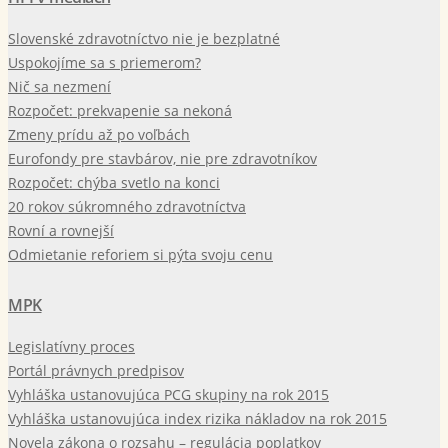
Slovenské zdravotníctvo nie je bezplatné
Uspokojíme sa s priemerom?
Nič sa nezmení
Rozpočet: prekvapenie sa nekoná
Zmeny prídu až po voľbách
Eurofondy pre stavbárov, nie pre zdravotníkov
Rozpočet: chýba svetlo na konci
20 rokov súkromného zdravotníctva
Rovní a rovnejší
Odmietanie reforiem si pýta svoju cenu
MPK
Legislatívny proces
Portál právnych predpisov
Vyhláška ustanovujúca PCG skupiny na rok 2015
Vyhláška ustanovujúca index rizika nákladov na rok 2015
Novela zákona o rozsahu – regulácia poplatkov