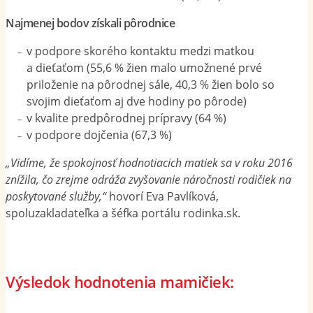
Najmenej bodov získali pôrodnice
v podpore skorého kontaktu medzi matkou
a dieťaťom (55,6 % žien malo umožnené prvé
priloženie na pôrodnej sále, 40,3 % žien bolo so
svojim dieťaťom aj dve hodiny po pôrode)
v kvalite predpôrodnej prípravy (64 %)
v podpore dojčenia (67,3 %)
„Vidíme, že spokojnosť hodnotiacich matiek sa v roku 2016
znížila, čo zrejme odráža zvyšovanie náročnosti rodičiek na
poskytované služby,“
hovorí Eva Pavlíková,
spoluzakladateľka a šéfka portálu rodinka.sk.
Výsledok hodnotenia mamičiek: