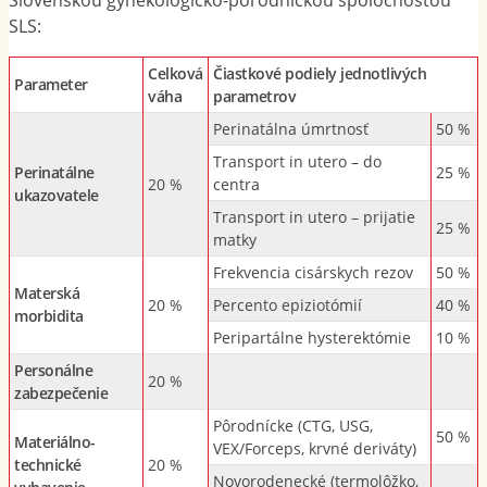
SLS:
Celková
Čiastkové podiely jednotlivých
Parameter
váha
parametrov
Perinatálna úmrtnosť
50 %
Transport in utero – do
Perinatálne
25 %
20 %
centra
ukazovatele
Transport in utero – prijatie
25 %
matky
Frekvencia cisárskych rezov
50 %
Materská
20 %
Percento epiziotómií
40 %
morbidita
Peripartálne hysterektómie
10 %
Personálne
20 %
zabezpečenie
Pôrodnícke (CTG, USG,
50 %
Materiálno-
VEX/Forceps, krvné deriváty)
technické
20 %
Novorodenecké (termolôžko,