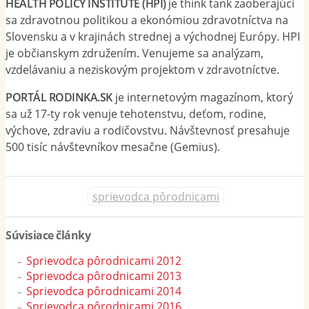
HEALTH POLICY INSTITUTE (HPI)
je think tank zaoberajúci
sa zdravotnou politikou a ekonómiou zdravotníctva na
Slovensku a v krajinách strednej a východnej Európy. HPI
je občianskym združením. Venujeme sa analýzam,
vzdelávaniu a neziskovým projektom v zdravotníctve.
PORTÁL RODINKA.SK
je internetovým magazínom, ktorý
sa už 17-ty rok venuje tehotenstvu, deťom, rodine,
výchove, zdraviu a rodičovstvu. Návštevnosť presahuje
500 tisíc návštevníkov mesačne (Gemius).
sprievodca pôrodnicami
Súvisiace články
Sprievodca pôrodnicami 2012
Sprievodca pôrodnicami 2013
Sprievodca pôrodnicami 2014
Sprievodca pôrodnicami 2016