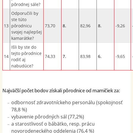
pôrodnej sále?
Odporučili by
ste túto
13
pôrodnicu
73,70
8.
82,96
8.
-9,26
svojej najlepšej
kamarátke?
Išli by ste do
tejto pôrodnice
14
74,33
7.
83,98
6.
-9,65
rodiť aj
nabudúce?
Najväčší počet bodov získali pôrodnice od mamičiek za:
odbornosť zdravotníckeho personálu (spokojnosť
78,8 %)
vybavenie pôrodných sál (77,2%)
a starostlivosť o bábätko, resp. prácu
novorodeneckého oddelenia (76,4 %)