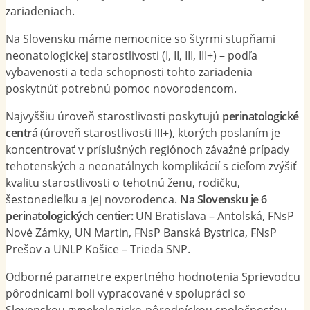
zariadeniach.
Na Slovensku máme nemocnice so štyrmi stupňami
neonatologickej starostlivosti (I, II, III, III+) – podľa
vybavenosti a teda schopnosti tohto zariadenia
poskytnúť potrebnú pomoc novorodencom.
Najvyššiu úroveň starostlivosti poskytujú
perinatologické
centrá
(úroveň starostlivosti III+), ktorých poslaním je
koncentrovať v príslušných regiónoch závažné prípady
tehotenských a neonatálnych komplikácií s cieľom zvýšiť
kvalitu starostlivosti o tehotnú ženu, rodičku,
šestonedieľku a jej novorodenca.
Na Slovensku je 6
perinatologických centier:
UN Bratislava – Antolská, FNsP
Nové Zámky, UN Martin, FNsP Banská Bystrica, FNsP
Prešov a UNLP Košice – Trieda SNP.
Odborné parametre expertného hodnotenia Sprievodcu
pôrodnicami boli vypracované v spolupráci so
Slovenskou gynekologicko-pôrodníckou spoločnosťou