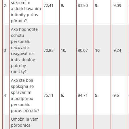
súkromím
2
72,41
9.
81,50
9.
-9,09
a dodržiavaním
intimity počas
pôrodu?
Ako hodnotíte
ochotu
personálu
načúvať a
3
70,83
10.
80,07
10.
-9,24
reagovať na
individuálne
potreby
rodičky?
Ako ste boli
spokojná so
správaním
4
75,11
6.
84,71
5.
-9,6
a podporou
personálu
počas pôrodu?
Umožnila Vám
pôrodnica