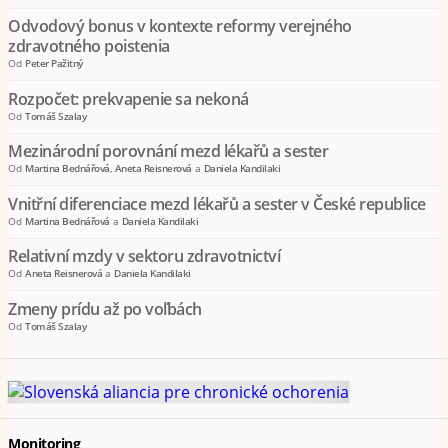
Odvodový bonus v kontexte reformy verejného
zdravotného poistenia
Od
Peter Pažitný
Rozpočet: prekvapenie sa nekoná
Od
Tomáš Szalay
Mezinárodní porovnání mezd lékařů a sester
Od
Martina Bednářová
,
Aneta Reisnerová
a
Daniela Kandilaki
Vnitřní diferenciace mezd lékařů a sester v České republice
Od
Martina Bednářová
a
Daniela Kandilaki
Relativní mzdy v sektoru zdravotnictví
Od
Aneta Reisnerová
a
Daniela Kandilaki
Zmeny prídu až po voľbách
Od
Tomáš Szalay
Monitoring