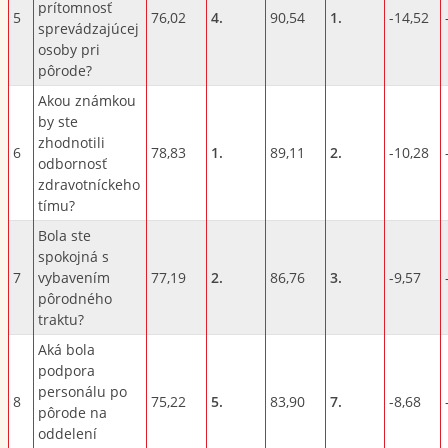
prítomnosť
5
76,02
4.
90,54
1.
-14,52
sprevádzajúcej
osoby pri
pôrode?
Akou známkou
by ste
zhodnotili
6
78,83
1.
89,11
2.
-10,28
odbornosť
zdravotníckeho
tímu?
Bola ste
spokojná s
7
vybavením
77,19
2.
86,76
3.
-9,57
pôrodného
traktu?
Aká bola
podpora
personálu po
8
75,22
5.
83,90
7.
-8,68
pôrode na
oddelení