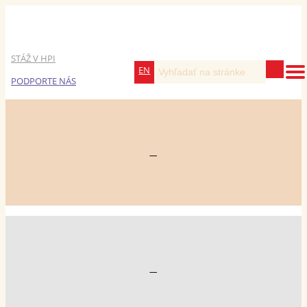
STÁŽ V HPI
EN
PODPORTE NÁS
—
—