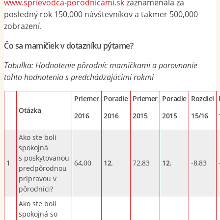
www.sprievodca-porodnicami.sk
zaznamenala za
posledný rok 150,000 návštevníkov a takmer 500,000
zobrazení.
Čo sa mamičiek v dotazníku pýtame?
Tabuľka: Hodnotenie pôrodníc mamičkami a porovnanie
tohto hodnotenia s predchádzajúcimi rokmi
Priemer
Poradie
Priemer
Poradie
Rozdiel
Otázka
2016
2016
2015
20
15
1
5
/1
6
Ako ste boli
spokojná
s poskytovanou
1
64,00
12.
72,83
12.
-8,83
predpôrodnou
prípravou v
pôrodnici?
Ako ste boli
spokojná so