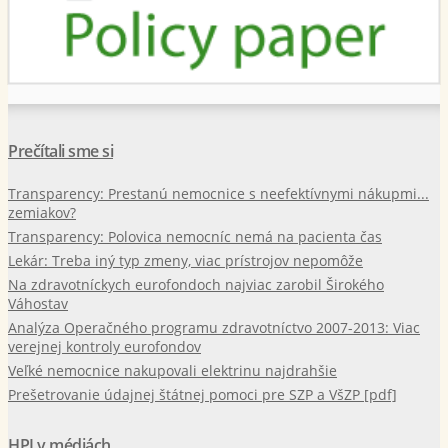
Prečítali sme si
Transparency: Prestanú nemocnice s neefektívnymi nákupmi...
zemiakov?
Transparency: Polovica nemocníc nemá na pacienta čas
Lekár: Treba iný typ zmeny, viac prístrojov nepomôže
Na zdravotníckych eurofondoch najviac zarobil Širokého
Váhostav
Analýza Operačného programu zdravotníctvo 2007-2013: Viac
verejnej kontroly eurofondov
Veľké nemocnice nakupovali elektrinu najdrahšie
Prešetrovanie údajnej štátnej pomoci pre SZP a VšZP [pdf]
HPI v médiách