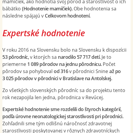
mamičiek, ako hodnotia svoj pôrod a starostlivosť o ich
bábätko
(Hodnotenie mamičiek).
Obe hodnotenia sa
následne spájajú v
Celkovom hodnotení.
Expertské hodnotenie
V roku 2016 na Slovensku bolo na Slovensku k dispozícii
53 pôrodníc,
v ktorých sa
narodilo 57 717 detí.
Je to
priemerne
1 089 pôrodov na jednu pôrodnicu.
Počet
pôrodov sa pohyboval
od 316
v pôrodnici Snine
až po
3 025 pôrodov v pôrodnici v Bratislave na Antolskej.
Zo všetkých slovenských pôrodníc sa do projektu tento
rok nezapojila len jedna, pôrodnica v Revúcej.
Expertské hodnotenie sme rozdelili do štyroch kategórií,
podľa úrovne neonatologickej starostlivosti pri pôrodnici.
Zohľadnili sme tým odlišnú náročnosť zdravotnej
starostlivosti poskytovanej v rôznych zdravotníckych