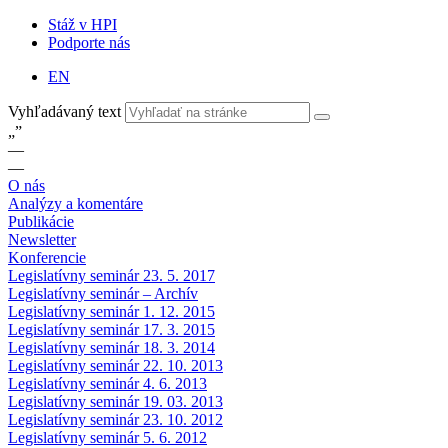
Stáž v HPI
Podporte nás
EN
Vyhľadávaný text
„
”
—
—
O nás
Analýzy a komentáre
Publikácie
Newsletter
Konferencie
Legislatívny seminár 23. 5. 2017
Legislatívny seminár – Archív
Legislatívny seminár 1. 12. 2015
Legislatívny seminár 17. 3. 2015
Legislatívny seminár 18. 3. 2014
Legislatívny seminár 22. 10. 2013
Legislatívny seminár 4. 6. 2013
Legislatívny seminár 19. 03. 2013
Legislatívny seminár 23. 10. 2012
Legislatívny seminár 5. 6. 2012