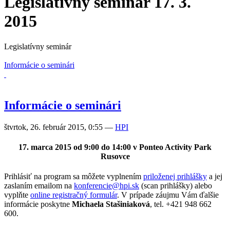
Legislatívny seminár 17. 3.
2015
Legislatívny seminár
Informácie o seminári
Informácie o seminári
štvrtok, 26. február 2015, 0:55
—
HPI
17. marca 2015 od 9:00 do 14:00 v Ponteo Activity Park
Rusovce
Prihlásiť na program sa môžete vyplnením
priloženej prihlášky
a jej
zaslaním emailom na
konferencie@hpi.sk
(scan prihlášky) alebo
vyplňte
online registračný formulár
. V prípade záujmu Vám ďalšie
informácie poskytne
Michaela Stašiniaková
, tel. +421 948 662
600.