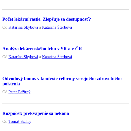
Počet lekární rastie. Zlepšuje sa dostupnosť?
Od
Katarína Skybová
a
Katarína Šterbová
Analýza lekárenského trhu v SR a v ČR
Od
Katarína Skybová
a
Katarína Šterbová
Odvodový bonus v kontexte reformy verejného zdravotného
poistenia
Od
Peter Pažitný
Rozpočet: prekvapenie sa nekoná
Od
Tomáš Szalay