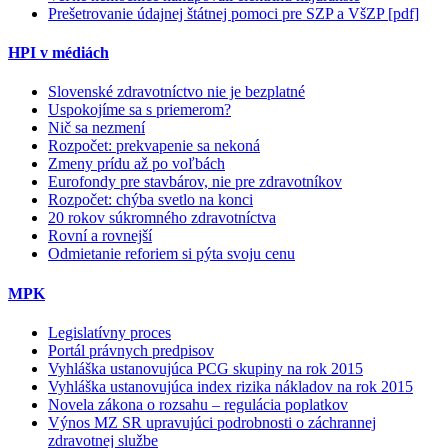
Prešetrovanie údajnej štátnej pomoci pre SZP a VšZP [pdf]
HPI v médiách
Slovenské zdravotníctvo nie je bezplatné
Uspokojíme sa s priemerom?
Nič sa nezmení
Rozpočet: prekvapenie sa nekoná
Zmeny prídu až po voľbách
Eurofondy pre stavbárov, nie pre zdravotníkov
Rozpočet: chýba svetlo na konci
20 rokov súkromného zdravotníctva
Rovní a rovnejší
Odmietanie reforiem si pýta svoju cenu
MPK
Legislatívny proces
Portál právnych predpisov
Vyhláška ustanovujúca PCG skupiny na rok 2015
Vyhláška ustanovujúca index rizika nákladov na rok 2015
Novela zákona o rozsahu – regulácia poplatkov
Výnos MZ SR upravujúci podrobnosti o záchrannej
zdravotnej službe