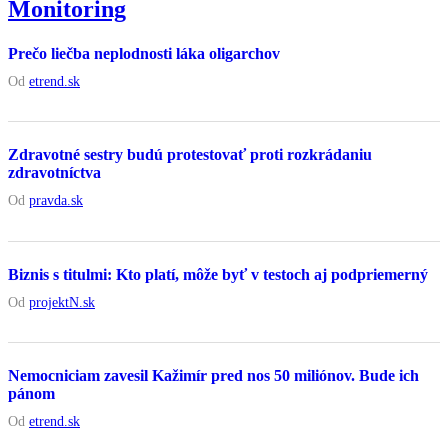
Monitoring
Prečo liečba neplodnosti láka oligarchov
Od
etrend.sk
Zdravotné sestry budú protestovať proti rozkrádaniu
zdravotníctva
Od
pravda.sk
Biznis s titulmi: Kto platí, môže byť v testoch aj podpriemerný
Od
projektN.sk
Nemocniciam zavesil Kažimír pred nos 50 miliónov. Bude ich
pánom
Od
etrend.sk