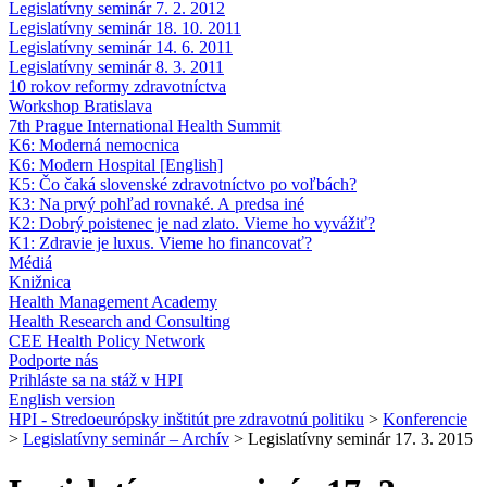
Legislatívny seminár 7. 2. 2012
Legislatívny seminár 18. 10. 2011
Legislatívny seminár 14. 6. 2011
Legislatívny seminár 8. 3. 2011
10 rokov reformy zdravotníctva
Workshop Bratislava
7th Prague International Health Summit
K6: Moderná nemocnica
K6: Modern Hospital [English]
K5: Čo čaká slovenské zdravotníctvo po voľbách?
K3: Na prvý pohľad rovnaké. A predsa iné
K2: Dobrý poistenec je nad zlato. Vieme ho vyvážiť?
K1: Zdravie je luxus. Vieme ho financovať?
Médiá
Knižnica
Health Management Academy
Health Research and Consulting
CEE Health Policy Network
Podporte nás
Prihláste sa na stáž v HPI
English version
HPI - Stredoeurópsky inštitút pre zdravotnú politiku
>
Konferencie
>
Legislatívny seminár – Archív
>
Legislatívny seminár 17. 3. 2015