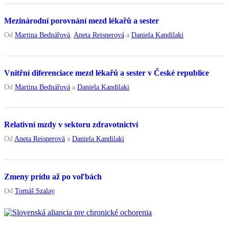
Mezinárodní porovnání mezd lékařů a sester
Od
Martina Bednářová
,
Aneta Reisnerová
a
Daniela Kandilaki
Vnitřní diferenciace mezd lékařů a sester v České republice
Od
Martina Bednářová
a
Daniela Kandilaki
Relativní mzdy v sektoru zdravotnictví
Od
Aneta Reisnerová
a
Daniela Kandilaki
Zmeny prídu až po voľbách
Od
Tomáš Szalay