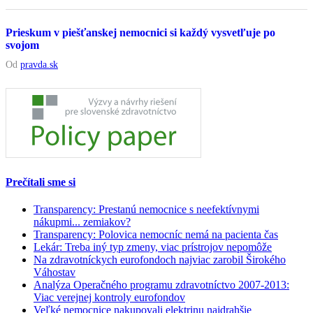
Prieskum v piešťanskej nemocnici si každý vysvetľuje po
svojom
Od
pravda.sk
Prečítali sme si
Transparency: Prestanú nemocnice s neefektívnymi
nákupmi... zemiakov?
Transparency: Polovica nemocníc nemá na pacienta čas
Lekár: Treba iný typ zmeny, viac prístrojov nepomôže
Na zdravotníckych eurofondoch najviac zarobil Širokého
Váhostav
Analýza Operačného programu zdravotníctvo 2007-2013:
Viac verejnej kontroly eurofondov
Veľké nemocnice nakupovali elektrinu najdrahšie