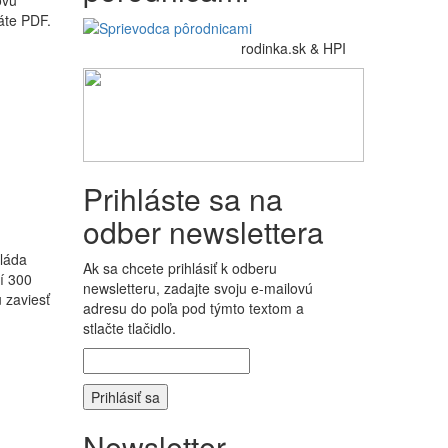
ovú
áte PDF.
rodinka.sk & HPI
Prihláste sa na
odber newslettera
vláda
Ak sa chcete prihlásiť k odberu
í 300
newsletteru, zadajte svoju e-mailovú
 zaviesť
adresu do poľa pod týmto textom a
stlačte tlačidlo.
Newsletter