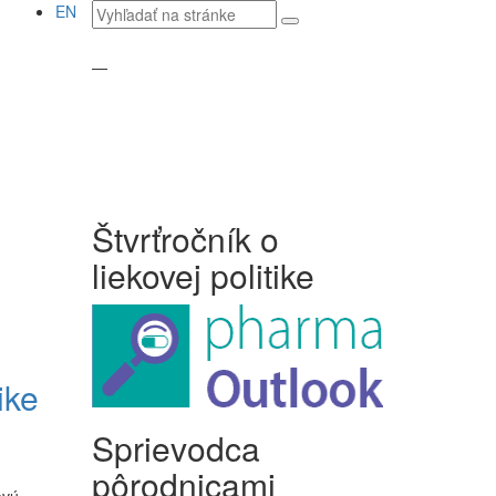
Vyhľadávaný
EN
text
—
Štvrťročník o
liekovej politike
ike
Sprievodca
pôrodnicami