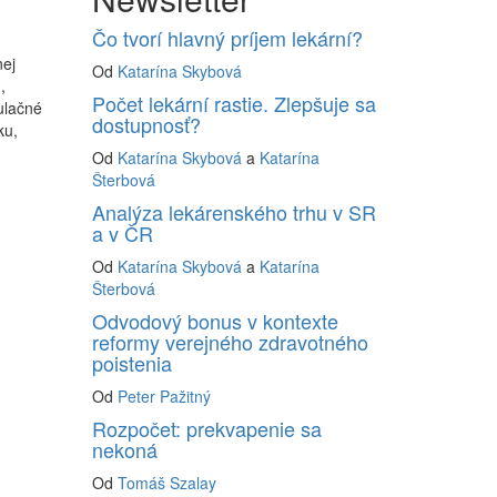
Čo tvorí hlavný príjem lekární?
nej
Od
Katarína Skybová
,
Počet lekární rastie. Zlepšuje sa
ulačné
dostupnosť?
ku,
Od
Katarína Skybová
a
Katarína
Šterbová
Analýza lekárenského trhu v SR
a v ČR
Od
Katarína Skybová
a
Katarína
Šterbová
Odvodový bonus v kontexte
reformy verejného zdravotného
poistenia
Od
Peter Pažitný
Rozpočet: prekvapenie sa
nekoná
Od
Tomáš Szalay