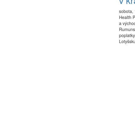
v k
sobota,
Health P
a východ
Rumunsku
poplatky
Lotyšsku