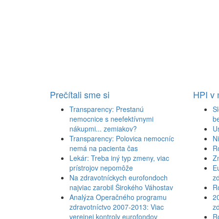
Prečítali sme si
HPI v
Transparency: Prestanú
Sl
nemocnice s neefektívnymi
b
nákupmi... zemiakov?
U
Transparency: Polovica nemocníc
N
nemá na pacienta čas
R
Lekár: Treba iný typ zmeny, viac
Z
prístrojov nepomôže
Eu
Na zdravotníckych eurofondoch
zd
najviac zarobil Širokého Váhostav
Ro
Analýza Operačného programu
2
zdravotníctvo 2007-2013: Viac
zd
verejnej kontroly eurofondov
Ro