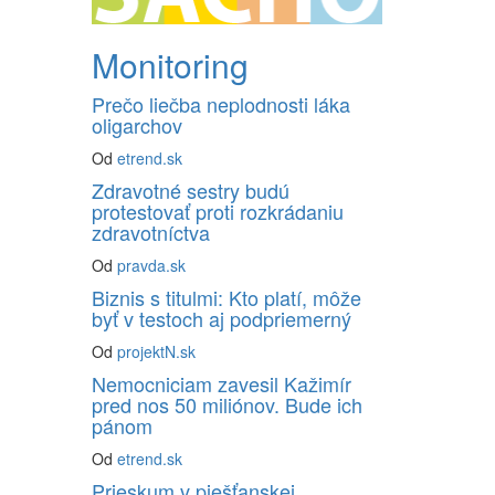
Monitoring
Prečo liečba neplodnosti láka
oligarchov
Od
etrend.sk
Zdravotné sestry budú
protestovať proti rozkrádaniu
zdravotníctva
Od
pravda.sk
Biznis s titulmi: Kto platí, môže
byť v testoch aj podpriemerný
Od
projektN.sk
Nemocniciam zavesil Kažimír
pred nos 50 miliónov. Bude ich
pánom
Od
etrend.sk
Prieskum v piešťanskej