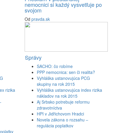
nemocnici si každý vysvetľuje po
svojom
Od
pravda.sk
Správy
SACHO: čo robíme
PPP nemocnica: sen či realita?
CG
Vyhláška ustanovujúca PCG
skupiny na rok 2015
x rizika
Vyhláška ustanovujúca index rizika
nákladov na rok 2015
–
Aj Srbsko potrebuje reformu
zdravotníctva
HPI v Jidřichovom Hradci
Novela zákona o rozsahu –
regulácia poplatkov
oplatky