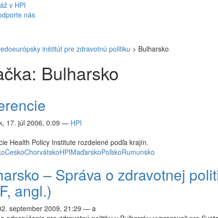
áž v HPI
odporte nás
redoeurópsky inštitút pre zdravotnú politiku
>
Bulharsko
čka: Bulharsko
erencie
, 17. júl 2006, 0:09
—
HPI
ie Health Policy Institute rozdelené podľa krajín.
ko
Česko
Chorvátsko
HPI
Maďarsko
Poľsko
Rumunsko
harsko – Správa o zdravotnej polit
, angl.)
02. september 2009, 21:29
—
a