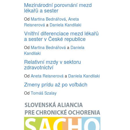
Mezinárodní porovnání mezd
lékařů a sester
Od
Martina Bednářová
,
Aneta
Reisnerová
a
Daniela Kandilaki
Vnitřní diferenciace mezd lékařů
a sester v České republice
Od
Martina Bednářová
a
Daniela
Kandilaki
Relativní mzdy v sektoru
zdravotnictví
Od
Aneta Reisnerová
a
Daniela Kandilaki
Zmeny prídu až po voľbách
Od
Tomáš Szalay