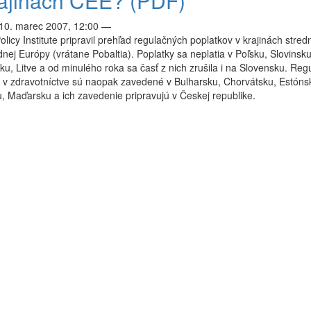
rajinách CEE? (PDF)
 10. marec 2007, 12:00
—
olicy Institute pripravil prehľad regulačných poplatkov v krajinách stred
nej Európy (vrátane Pobaltia). Poplatky sa neplatia v Poľsku, Slovinsku
, Litve a od minulého roka sa časť z nich zrušila i na Slovensku. Reg
 v zdravotníctve sú naopak zavedené v Bulharsku, Chorvátsku, Estóns
, Maďarsku a ich zavedenie pripravujú v Českej republike.