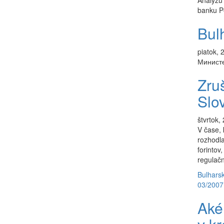
Analýzu 
banku Pe
Bul
piatok, 
Министе
Zruš
Slo
štvrtok,
V čase, 
rozhodla
forintov
regulačn
Bulhars
03/2007
Aké