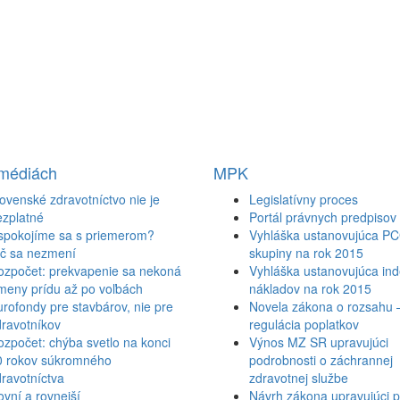
 médiách
MPK
ovenské zdravotníctvo nie je
Legislatívny proces
ezplatné
Portál právnych predpisov
spokojíme sa s priemerom?
Vyhláška ustanovujúca P
ič sa nezmení
skupiny na rok 2015
ozpočet: prekvapenie sa nekoná
Vyhláška ustanovujúca inde
meny prídu až po voľbách
nákladov na rok 2015
rofondy pre stavbárov, nie pre
Novela zákona o rozsahu 
ravotníkov
regulácia poplatkov
zpočet: chýba svetlo na konci
Výnos MZ SR upravujúci
0 rokov súkromného
podrobnosti o záchrannej
ravotníctva
zdravotnej službe
vní a rovnejší
Návrh zákona upravujúci p