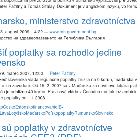
a odporúčania pre zdravotnú politiku v Bulharsku vypracovali pre Svet
ter Pažitný a Tomáš Szalay. Dokument je v anglickom jazyku, vo form
harsko, ministerstvo zdravotníctva
28. august 2009, 14:22
—
www.mh.government.bg
рство на здравеопазването на Република България
iť poplatky sa rozhodlo jedine
vensko
 29. marec 2007, 12:00
—
Peter Pažitný
keď slovenská vláda regulačné poplatky znížila na 0 korún, maďarská 
 o ich zavedení. Od 15. 2. 2007 sa v Maďarsku za návštevu lekára plat
, čo je približne 40 korún. Pravicová vláda v Čechách má taktiež ambíciu
é poplatky od 1.1.2008.
ko
Česko
Estónsko
financovanie
IB-
Litva
Lotyšsko
Maďarsko
Poľsko
poplatky
Rumunsko
Slovinsko
 sú poplatky v zdravotníctve