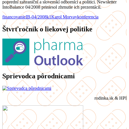
poprední zahraniční a slovenskí odborníci a politici. Newsletter
IntoBalance 04/2008 priniesol zhrnutie ich prezentácií.
financovanie
IB-04/2008
k1
Karol Morvay
konferencia
Štvrťročník o liekovej politike
Sprievodca pôrodnicami
rodinka.sk & HPI