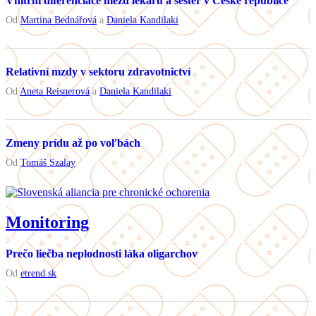
Vnitřní diferenciace mezd lékařů a sester v České republice
Od
Martina Bednářová
a
Daniela Kandilaki
Relativní mzdy v sektoru zdravotnictví
Od
Aneta Reisnerová
a
Daniela Kandilaki
Zmeny prídu až po voľbách
Od
Tomáš Szalay
Monitoring
Prečo liečba neplodnosti láka oligarchov
Od
etrend.sk