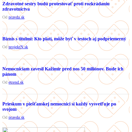
Zdravotné sestry budú protestovať proti rozkrádaniu
zdravotníctva
Od
pravda.sk
Biznis s titulmi: Kto platí, môže byť v testoch aj podpriemerný
Od
projektN.sk
Nemocniciam zavesil Kažimír pred nos 50 miliónov. Bude ich
pánom
Od
etrend.sk
Prieskum v piešťanskej nemocnici si každý vysvetľuje po
svojom
Od
pravda.sk