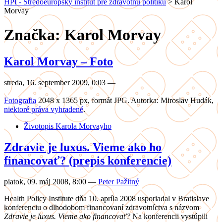
HPI - Stredoeurópsky inštitút pre zdravotnú politiku
>
Karol
Morvay
Značka: Karol Morvay
Karol Morvay – Foto
streda, 16. september 2009, 0:03
—
Fotografia
2048 x 1365 px, formát JPG. Autorka: Miroslav Hudák,
niektoré práva vyhradené
.
Životopis Karola Morvayho
Zdravie je luxus. Vieme ako ho
financovať? (prepis konferencie)
piatok, 09. máj 2008, 8:00
—
Peter Pažitný
Health Policy Institute dňa 10. apríla 2008 usporiadal v Bratislave
konferenciu o dlhodobom financovaní zdravotníctva s názvom
Zdravie je luxus. Vieme ako financovať?
Na konferencii vystúpili