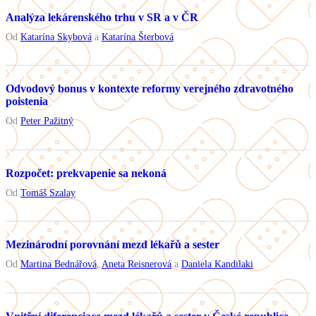
Analýza lekárenského trhu v SR a v ČR
Od
Katarína Skybová
a
Katarína Šterbová
Odvodový bonus v kontexte reformy verejného zdravotného
poistenia
Od
Peter Pažitný
Rozpočet: prekvapenie sa nekoná
Od
Tomáš Szalay
Mezinárodní porovnání mezd lékařů a sester
Od
Martina Bednářová
,
Aneta Reisnerová
a
Daniela Kandilaki