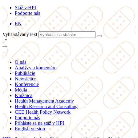
Stáž v HPI
Podporte nás
EN
Vyhľadávaný text
„
”
—
—
O nás
Analýzy a komentáre
Publikácie
Newsletter
Konferencie
Médiá
Knižnica
Health Management Academy
Health Research and Consulting
CEE Health Policy Network
Podporte nás
Prihláste sa na stáž v HPI
English version