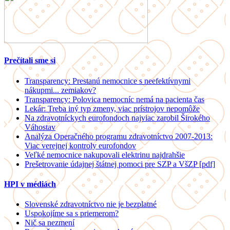
Prečítali sme si
Transparency: Prestanú nemocnice s neefektívnymi
nákupmi... zemiakov?
Transparency: Polovica nemocníc nemá na pacienta čas
Lekár: Treba iný typ zmeny, viac prístrojov nepomôže
Na zdravotníckych eurofondoch najviac zarobil Širokého
Váhostav
Analýza Operačného programu zdravotníctvo 2007-2013:
Viac verejnej kontroly eurofondov
Veľké nemocnice nakupovali elektrinu najdrahšie
Prešetrovanie údajnej štátnej pomoci pre SZP a VšZP [pdf]
HPI v médiách
Slovenské zdravotníctvo nie je bezplatné
Uspokojíme sa s priemerom?
Nič sa nezmení