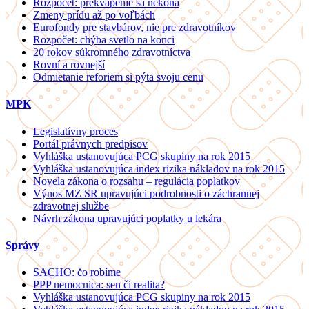
Rozpočet: prekvapenie sa nekoná
Zmeny prídu až po voľbách
Eurofondy pre stavbárov, nie pre zdravotníkov
Rozpočet: chýba svetlo na konci
20 rokov súkromného zdravotníctva
Rovní a rovnejší
Odmietanie reforiem si pýta svoju cenu
MPK
Legislatívny proces
Portál právnych predpisov
Vyhláška ustanovujúca PCG skupiny na rok 2015
Vyhláška ustanovujúca index rizika nákladov na rok 2015
Novela zákona o rozsahu – regulácia poplatkov
Výnos MZ SR upravujúci podrobnosti o záchrannej
zdravotnej službe
Návrh zákona upravujúci poplatky u lekára
Správy
SACHO: čo robíme
PPP nemocnica: sen či realita?
Vyhláška ustanovujúca PCG skupiny na rok 2015