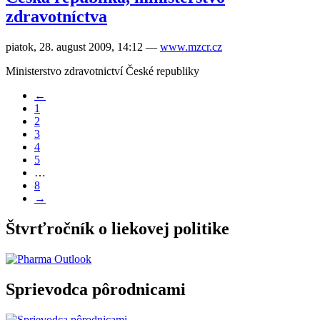
zdravotníctva
piatok, 28. august 2009, 14:12
—
www.mzcr.cz
Ministerstvo zdravotnictví České republiky
←
1
2
3
4
5
…
8
→
Štvrťročník o liekovej politike
Sprievodca pôrodnicami