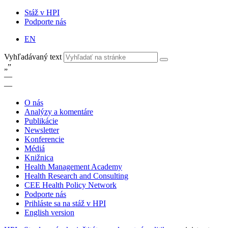
Stáž v HPI
Podporte nás
EN
Vyhľadávaný text
„
”
—
—
O nás
Analýzy a komentáre
Publikácie
Newsletter
Konferencie
Médiá
Knižnica
Health Management Academy
Health Research and Consulting
CEE Health Policy Network
Podporte nás
Prihláste sa na stáž v HPI
English version