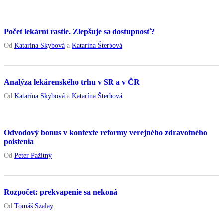
Počet lekární rastie. Zlepšuje sa dostupnosť?
Od
Katarína Skybová
a
Katarína Šterbová
Analýza lekárenského trhu v SR a v ČR
Od
Katarína Skybová
a
Katarína Šterbová
Odvodový bonus v kontexte reformy verejného zdravotného
poistenia
Od
Peter Pažitný
Rozpočet: prekvapenie sa nekoná
Od
Tomáš Szalay