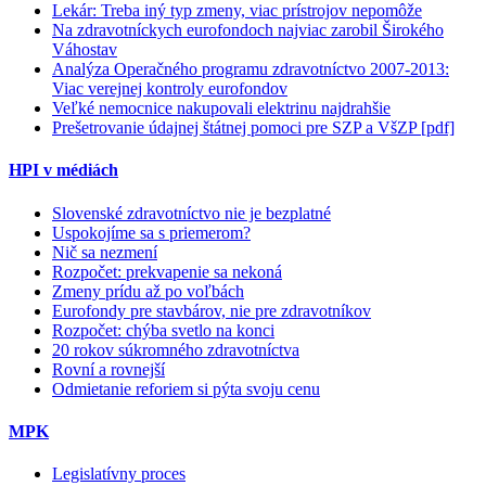
Lekár: Treba iný typ zmeny, viac prístrojov nepomôže
Na zdravotníckych eurofondoch najviac zarobil Širokého
Váhostav
Analýza Operačného programu zdravotníctvo 2007-2013:
Viac verejnej kontroly eurofondov
Veľké nemocnice nakupovali elektrinu najdrahšie
Prešetrovanie údajnej štátnej pomoci pre SZP a VšZP [pdf]
HPI v médiách
Slovenské zdravotníctvo nie je bezplatné
Uspokojíme sa s priemerom?
Nič sa nezmení
Rozpočet: prekvapenie sa nekoná
Zmeny prídu až po voľbách
Eurofondy pre stavbárov, nie pre zdravotníkov
Rozpočet: chýba svetlo na konci
20 rokov súkromného zdravotníctva
Rovní a rovnejší
Odmietanie reforiem si pýta svoju cenu
MPK
Legislatívny proces