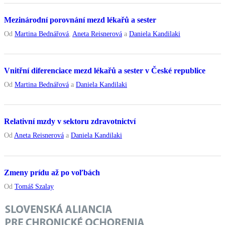
Mezinárodní porovnání mezd lékařů a sester
Od
Martina Bednářová
,
Aneta Reisnerová
a
Daniela Kandilaki
Vnitřní diferenciace mezd lékařů a sester v České republice
Od
Martina Bednářová
a
Daniela Kandilaki
Relativní mzdy v sektoru zdravotnictví
Od
Aneta Reisnerová
a
Daniela Kandilaki
Zmeny prídu až po voľbách
Od
Tomáš Szalay