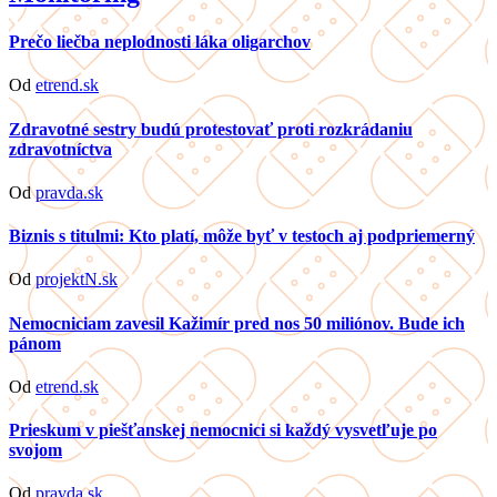
Prečo liečba neplodnosti láka oligarchov
Od
etrend.sk
Zdravotné sestry budú protestovať proti rozkrádaniu
zdravotníctva
Od
pravda.sk
Biznis s titulmi: Kto platí, môže byť v testoch aj podpriemerný
Od
projektN.sk
Nemocniciam zavesil Kažimír pred nos 50 miliónov. Bude ich
pánom
Od
etrend.sk
Prieskum v piešťanskej nemocnici si každý vysvetľuje po
svojom
Od
pravda.sk