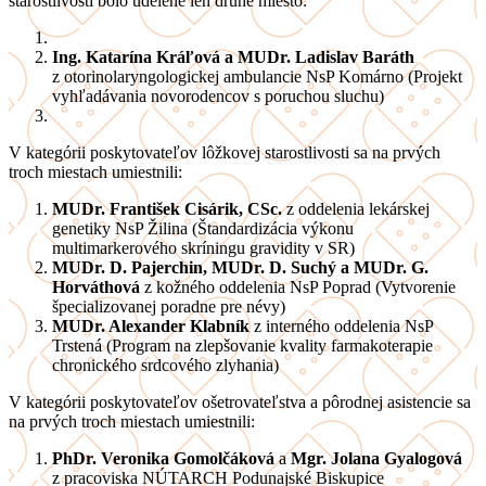
starostlivosti bolo udelené len druhé miesto:
Ing. Katarína Kráľová a MUDr. Ladislav Baráth
z otorinolaryngologickej ambulancie NsP Komárno (Projekt
vyhľadávania novorodencov s poruchou sluchu)
V kategórii poskytovateľov lôžkovej starostlivosti sa na prvých
troch miestach umiestnili:
MUDr. František Cisárik, CSc.
z oddelenia lekárskej
genetiky NsP Žilina (Štandardizácia výkonu
multimarkerového skríningu gravidity v SR)
MUDr. D. Pajerchin, MUDr. D. Suchý a MUDr. G.
Horváthová
z kožného oddelenia NsP Poprad (Vytvorenie
špecializovanej poradne pre névy)
MUDr. Alexander Klabník
z interného oddelenia NsP
Trstená (Program na zlepšovanie kvality farmakoterapie
chronického srdcového zlyhania)
V kategórii poskytovateľov ošetrovateľstva a pôrodnej asistencie sa
na prvých troch miestach umiestnili:
PhDr. Veronika Gomolčáková
a
Mgr. Jolana Gyalogová
z pracoviska NÚTARCH Podunajské Biskupice