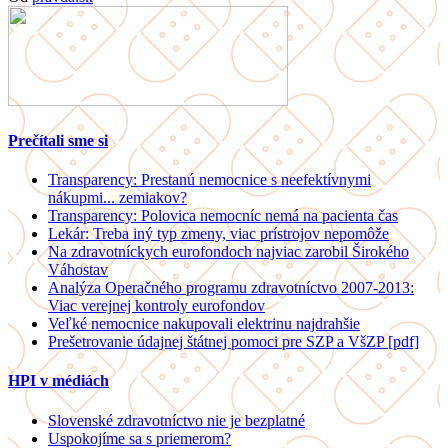
Prečítali sme si
Transparency: Prestanú nemocnice s neefektívnymi
nákupmi... zemiakov?
Transparency: Polovica nemocníc nemá na pacienta čas
Lekár: Treba iný typ zmeny, viac prístrojov nepomôže
Na zdravotníckych eurofondoch najviac zarobil Širokého
Váhostav
Analýza Operačného programu zdravotníctvo 2007-2013:
Viac verejnej kontroly eurofondov
Veľké nemocnice nakupovali elektrinu najdrahšie
Prešetrovanie údajnej štátnej pomoci pre SZP a VšZP [pdf]
HPI v médiách
Slovenské zdravotníctvo nie je bezplatné
Uspokojíme sa s priemerom?