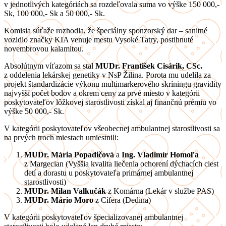
v jednotlivých kategóriách sa rozdeľovala suma vo výške 150 000,-
Sk, 100 000,- Sk a 50 000,- Sk.
Komisia súťaže rozhodla, že špeciálny sponzorský dar – sanitné
vozidlo značky KIA venuje mestu Vysoké Tatry, postihnuté
novembrovou kalamitou.
Absolútnym víťazom sa stal
MUDr. František Cisárik, CSc.
z oddelenia lekárskej genetiky v NsP Žilina. Porota mu udelila za
projekt štandardizácie výkonu multimarkerového skríningu gravidity
najvyšší počet bodov a okrem ceny za prvé miesto v kategórii
poskytovateľov lôžkovej starostlivosti získal aj finančnú prémiu vo
výške 50 000,- Sk.
V kategórii poskytovateľov všeobecnej ambulantnej starostlivosti sa
na prvých troch miestach umiestnili:
MUDr. Mária Popadičová
a
Ing. Vladimír Homoľa
z Margecian (Vyššia kvalita liečenia ochorení dýchacích ciest
detí a dorastu u poskytovateľa primárnej ambulantnej
starostlivosti)
MUDr. Milan Valkučák
z Komárna (Lekár v službe PAS)
MUDr. Mário Moro
z Cífera (Dedina)
V kategórii poskytovateľov špecializovanej ambulantnej