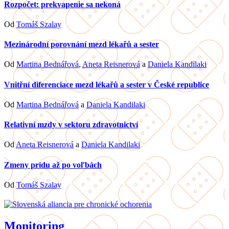
Rozpočet: prekvapenie sa nekoná
Od
Tomáš Szalay
Mezinárodní porovnání mezd lékařů a sester
Od
Martina Bednářová
,
Aneta Reisnerová
a
Daniela Kandilaki
Vnitřní diferenciace mezd lékařů a sester v České republice
Od
Martina Bednářová
a
Daniela Kandilaki
Relativní mzdy v sektoru zdravotnictví
Od
Aneta Reisnerová
a
Daniela Kandilaki
Zmeny prídu až po voľbách
Od
Tomáš Szalay
Monitoring