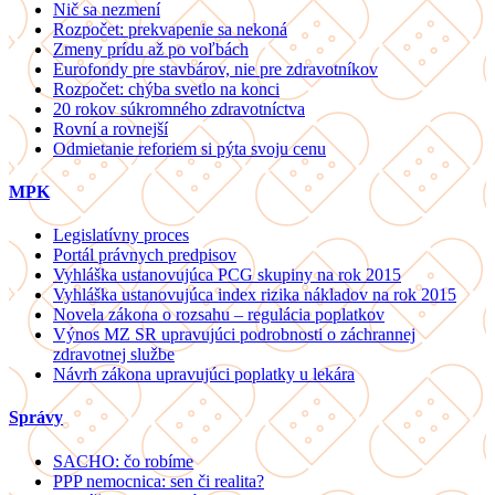
Nič sa nezmení
Rozpočet: prekvapenie sa nekoná
Zmeny prídu až po voľbách
Eurofondy pre stavbárov, nie pre zdravotníkov
Rozpočet: chýba svetlo na konci
20 rokov súkromného zdravotníctva
Rovní a rovnejší
Odmietanie reforiem si pýta svoju cenu
MPK
Legislatívny proces
Portál právnych predpisov
Vyhláška ustanovujúca PCG skupiny na rok 2015
Vyhláška ustanovujúca index rizika nákladov na rok 2015
Novela zákona o rozsahu – regulácia poplatkov
Výnos MZ SR upravujúci podrobnosti o záchrannej
zdravotnej službe
Návrh zákona upravujúci poplatky u lekára
Správy
SACHO: čo robíme
PPP nemocnica: sen či realita?