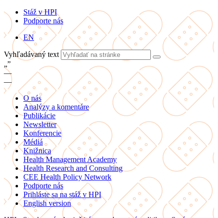
Stáž v HPI
Podporte nás
EN
Vyhľadávaný text
„
”
—
—
O nás
Analýzy a komentáre
Publikácie
Newsletter
Konferencie
Médiá
Knižnica
Health Management Academy
Health Research and Consulting
CEE Health Policy Network
Podporte nás
Prihláste sa na stáž v HPI
English version