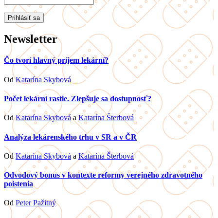
Newsletter
Čo tvorí hlavný príjem lekární?
Od
Katarína Skybová
Počet lekární rastie. Zlepšuje sa dostupnosť?
Od
Katarína Skybová
a
Katarína Šterbová
Analýza lekárenského trhu v SR a v ČR
Od
Katarína Skybová
a
Katarína Šterbová
Odvodový bonus v kontexte reformy verejného zdravotného
poistenia
Od
Peter Pažitný