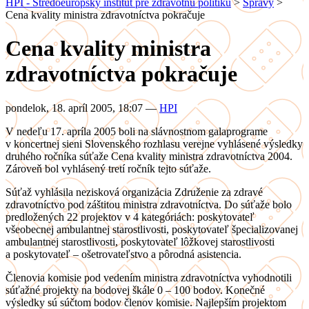
HPI - Stredoeurópsky inštitút pre zdravotnú politiku
>
Správy
>
Cena kvality ministra zdravotníctva pokračuje
Cena kvality ministra
zdravotníctva pokračuje
pondelok, 18. apríl 2005, 18:07
—
HPI
V nedeľu 17. apríla 2005 boli na slávnostnom galaprograme
v koncertnej sieni Slovenského rozhlasu verejne vyhlásené výsledky
druhého ročníka súťaže Cena kvality ministra zdravotníctva 2004.
Zároveň bol vyhlásený tretí ročník tejto súťaže.
Súťaž vyhlásila nezisková organizácia Združenie za zdravé
zdravotníctvo pod záštitou ministra zdravotníctva. Do súťaže bolo
predložených 22 projektov v 4 kategóriách: poskytovateľ
všeobecnej ambulantnej starostlivosti, poskytovateľ špecializovanej
ambulantnej starostlivosti, poskytovateľ lôžkovej starostlivosti
a poskytovateľ – ošetrovateľstvo a pôrodná asistencia.
Členovia komisie pod vedením ministra zdravotníctva vyhodnotili
súťažné projekty na bodovej škále 0 – 100 bodov. Konečné
výsledky sú súčtom bodov členov komisie. Najlepším projektom