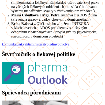
(Implementácia lokálnych štandardov ošetrovateľskej praxe
na všetkých lôžkových oddeleniach ako súčasť budovania
systému manažérstva kvality v zdravotníckom zariadení)
Mária Cibulková
a
Mgr. Petra Kubová
z ADOS Žilina
(Prevencia úrazov a pádov chorých v domácnostiach)
Erika Bačová
z Občianskeho združenie INTEGRA
v Michalovciach a ADOS pre klientov s duševným
ochorením v Michalovciach (Projekt kvality psychiatrickej
starostlivosti v domácom prostredí)
komunikácia
kvalita
ministerstvo zdravotníctva
Štvrťročník o liekovej politike
Sprievodca pôrodnicami