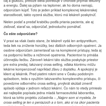
čaj a glukózu, pretože dieťa potrebuje v chorobe prijímať tekutiny
a energiu. Ďalej sa pýtam na teplomer, ak ho doma nemajú,
odporúčam kúpiť. Toto je jeden príklad komplexnej lekárenskej
starostlivosti, takto vyzerá služba, ktorú má lekáreň poskytnúť.
Nielen podať a predať krabičku podľa priania pacienta, ale aj
zisťovať, starať sa, odporúčať, jednoducho pomáhať.
Čo ešte odporúčate?
V praxi sa však často stane, že lekáreň vydá len antipyretikum,
teda liek na zníženie horúčky, bez ďalších odborných opatrení. Ja
osobne odporúčam zameriavať sa na komplexné prístupy, teda aj
na podpornú liečbu a režimové opatrenia. Pacientovi to prináša
účinnejšiu liečbu. Zároveň lekárni táto služba poskytuje priestor
pre extra predaj, takzvaný cross-selling, vďaka ktorému môžu
lekárne kompenzovať napríklad zľavu z doplatku. A spokojný je
klient aj lekárnik. Pred piatimi rokmi sme v Česku podobným
spôsobom, teda s využitím takzvaného komplexného prístupu, či
povedzme odborného cross-selling, prvýkrát skúšali zmeniť
spôsob výdaja v jednom reťazci lekární. Čo nám to vtedy prinieslo
asi najlepšie popísala jedna mladá farmaceutická laborantka,
ktorá sa tohto projektu zúčastnila –
„Najprv som si myslela, že
cross-selling je len o peniazoch a o tom, ako si na úkor pacienta