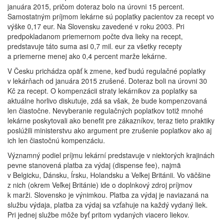
januára 2015, pričom doteraz bolo na úrovni 15 percent.
Samostatným príjmom lekárne sú poplatky pacientov za recept vo
výške 0,17 eur. Na Slovensku zavedené v roku 2003. Pri
predpokladanom priemernom počte dva lieky na recept,
predstavuje táto suma asi 0,7 mil. eur za všetky recepty
a priemerne menej ako 0,4 percent marže lekárne.
V Česku prichádza opäť k zmene, keď budú regulačné poplatky
v lekárňach od januára 2015 zrušené. Doteraz boli na úrovni 30
Kč za recept. O kompenzácii straty lekárnikov za poplatky sa
aktuálne horlivo diskutuje, zdá sa však, že bude kompenzovaná
len čiastočne. Nevyberanie regulačných poplatkov totiž mnohé
lekárne poskytovali ako benefit pre zákazníkov, teraz tieto praktiky
poslúžili ministerstvu ako argument pre zrušenie poplatkov ako aj
ich len čiastočnú kompenzáciu.
Významný podiel príjmu lekární predstavuje v niektorých krajinách
pevne stanovená platba za výdaj (dispense fee), najmä
v Belgicku, Dánsku, Írsku, Holandsku a Veľkej Británii. Vo väčšine
z nich (okrem Veľkej Británie) ide o doplnkový zdroj príjmov
k marži. Slovensko je výnimkou. Platba za výdaj je naviazaná na
službu výdaja, platba za výdaj sa vzťahuje na každý vydaný liek.
Pri jednej službe môže byť pritom vydaných viacero liekov.