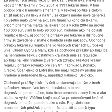
Za posledných desať rokov prišlo k zahusteniu lekárenskej siete,
kedy z 1167 lekární v roku 2004 je 1931 lekární dnes. V tom
období prišlo k mnohým zmenám aj v liekovej politike s cieľom
znížiť náklady na lieky a na trhu sa objavili mnohé nové generiká.
To všetko malo vplyv na aktuálnu finančnú kondíciu lekární,
pričom priemerná marža na lekáreň bola v roku 2004 na úrovni
153 000 eur, vlani to bolo 96 000 eur. Podobne ako iné oblasti
regulácie liekov, aj obchodné prirážky pre lekárne a distribučné
firmy sú zavedené v snahe o kontrolu rastu nákladov. Obchodné
prirážky lekární sú regulované vo všetkých krajinách Európskej
únie. Okrem Cypru a Malty, kde sa obchodné prirážky aplikujú iba
na nehradené lieky, v ostatných krajinách únie sa regulácie
aplikujú na lieky hradené z verejných zdrojov. Niektoré krajiny
regulujú prirážky rovnako pre celý trh, napríklad Estónsko,
Grécko, Španielsko či Lotyšsko. Iné majú rozdielny prístup pre
hradené a nehradené lieky, napríklad Rakúsko, Belgicko.
Obchodné prirážky lekární v únii sa stanovujú jedným z troch
spôsobov, respektívne ich kombináciou, a to ako
degresívne, percentuálne, teda fixné percento z ceny lieku a ako
platba za výdaj. Väčšina krajín používa pri odmeňovaní lekární
degresívne marže, podobne ako u nás. Regulácia cien
a obchodných prirážok je pritom rôzna a líši sa podľa typu