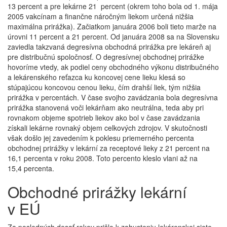
13 percent a pre lekárne 21 percent (okrem toho bola od 1. mája
2005 vakcínam a finančne náročným liekom určená nižšia
maximálna prirážka). Začiatkom januára 2006 boli tieto marže na
úrovni 11 percent a 21 percent. Od januára 2008 sa na Slovensku
zaviedla takzvaná degresívna obchodná prirážka pre lekáreň aj
pre distribučnú spoločnosť. O degresívnej obchodnej prirážke
hovoríme vtedy, ak podiel ceny obchodného výkonu distribučného
a lekárenského reťazca ku koncovej cene lieku klesá so
stúpajúcou koncovou cenou lieku, čím drahší liek, tým nižšia
prirážka v percentách. V čase svojho zavádzania bola degresívna
prirážka stanovená voči lekárňam ako neutrálna, teda aby pri
rovnakom objeme spotrieb liekov ako bol v čase zavádzania
získali lekárne rovnaký objem celkových zdrojov. V skutočnosti
však došlo jej zavedením k poklesu priemerného percenta
obchodnej prirážky v lekární za receptové lieky z 21 percent na
16,1 percenta v roku 2008. Toto percento kleslo vlani až na
15,4 percenta.
Obchodné prirážky lekární
v EÚ