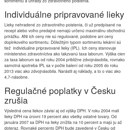
sortimentu a úhrady zo zdravotného poistenia.
Individuálne pripravované lieky
Lieky nehradené zo zdravotného poistenia, či už predpísané na
recept alebo voľno predajné nemajú určenú maximálnu obchodnú
prirážku. ANi ich ceny nie sú regulované, podobne ani ceny
doplnkového sortimentu. Dôležitým typom sortimentu lekární sú
tiež individuálne pripravované lieky (IPL). Ich ceny stanovuje
ministerstvo zdravotníctva ako takzvanú taxa laborum. Výška cien
za taxa laborum sa od roku 2004 približne zdvojnásobila, rovnako
samotná spotreba IPL sa v počte balení od roku 2005 do roku
2013 viac ako zdvojnásobila. Narástli aj náklady, a to o viac ako
4,7-násobne.
Regulačné poplatky v Česku
zrušia
Výsledná cena liekov závisí aj od výšky DPH. V roku 2004 mali
lieky DPH na úrovni 19 percent ako všetky ostatné tovary. Od
januára 2007 sa DPH na lieky znížila na 10 percent a majú ju až
doteraz. Rovnaké percento DPH bude zavedené v Česku od