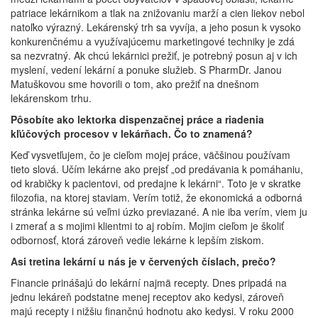
patriace lekárnikom a tlak na znižovaniu marží a cien liekov nebol
natoľko výrazný. Lekárenský trh sa vyvíja, a jeho posun k vysoko
konkurenčnému a využívajúcemu marketingové techniky je zdá
sa nezvratný. Ak chcú lekárnici prežiť, je potrebný posun aj v ich
myslení, vedení lekární a ponuke služieb. S PharmDr. Janou
Matuškovou sme hovorili o tom, ako prežiť na dnešnom
lekárenskom trhu.
Pôsobíte ako lektorka dispenzačnej práce a riadenia
kľúčových procesov v lekárňach. Čo to znamená?
Keď vysvetľujem, čo je cieľom mojej práce, väčšinou používam
tieto slová. Učím lekárne ako prejsť „od predávania k pomáhaniu,
od krabičky k pacientovi, od predajne k lekárni“. Toto je v skratke
filozofia, na ktorej staviam. Verím totiž, že ekonomická a odborná
stránka lekárne sú veľmi úzko previazané. A nie iba verím, viem ju
i zmerať a s mojimi klientmi to aj robím. Mojim cieľom je školiť
odbornosť, ktorá zároveň vedie lekárne k lepším ziskom.
Asi tretina lekární u nás je v červených číslach, prečo?
Financie prinášajú do lekární najmä recepty. Dnes pripadá na
jednu lekáreň podstatne menej receptov ako kedysi, zároveň
majú recepty i nižšiu finančnú hodnotu ako kedysi. V roku 2000