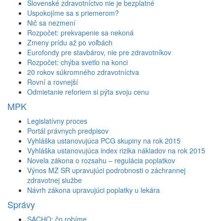
Slovenské zdravotníctvo nie je bezplatné
Uspokojíme sa s priemerom?
Nič sa nezmení
Rozpočet: prekvapenie sa nekoná
Zmeny prídu až po voľbách
Eurofondy pre stavbárov, nie pre zdravotníkov
Rozpočet: chýba svetlo na konci
20 rokov súkromného zdravotníctva
Rovní a rovnejší
Odmietanie reforiem si pýta svoju cenu
MPK
Legislatívny proces
Portál právnych predpisov
Vyhláška ustanovujúca PCG skupiny na rok 2015
Vyhláška ustanovujúca index rizika nákladov na rok 2015
Novela zákona o rozsahu – regulácia poplatkov
Výnos MZ SR upravujúci podrobnosti o záchrannej
zdravotnej službe
Návrh zákona upravujúci poplatky u lekára
Správy
SACHO: čo robíme