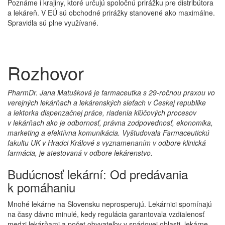
Poznáme i krajiny, ktoré určujú spoločnú prirážku pre distribútora
a lekáreň. V EÚ sú obchodné prirážky stanovené ako maximálne.
Spravidla sú plne využívané.
Rozhovor
PharmDr. Jana Matušková je farmaceutka s 29-ročnou praxou vo
verejných lekárňach a lekárenských sieťach v Českej republike
a lektorka dispenzačnej práce, riadenia kľúčových procesov
v lekárňach ako je odbornosť, právna zodpovednosť, ekonomika,
marketing a efektívna komunikácia. Vyštudovala Farmaceutickú
fakultu UK v Hradci Králové s vyznamenaním v odbore klinická
farmácia, je atestovaná v odbore lekárenstvo.
Budúcnosť lekární: Od predávania
k pomáhaniu
Mnohé lekárne na Slovensku neprosperujú. Lekárnici spomínajú
na časy dávno minulé, kedy regulácia garantovala vzdialenosť
medzi lekárňami a počet obyvateľov v spádovej oblasti, lekárne