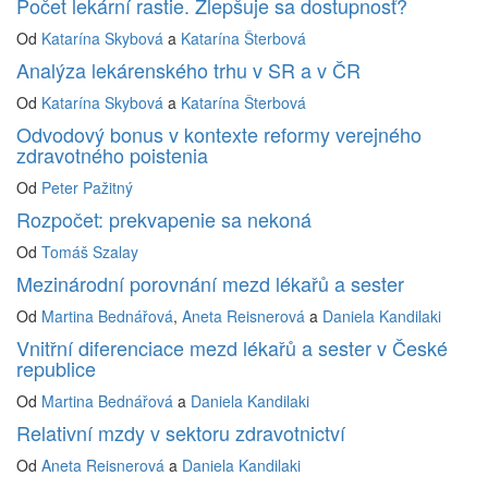
Počet lekární rastie. Zlepšuje sa dostupnosť?
Od
Katarína Skybová
a
Katarína Šterbová
Analýza lekárenského trhu v SR a v ČR
Od
Katarína Skybová
a
Katarína Šterbová
Odvodový bonus v kontexte reformy verejného
zdravotného poistenia
Od
Peter Pažitný
Rozpočet: prekvapenie sa nekoná
Od
Tomáš Szalay
Mezinárodní porovnání mezd lékařů a sester
Od
Martina Bednářová
,
Aneta Reisnerová
a
Daniela Kandilaki
Vnitřní diferenciace mezd lékařů a sester v České
republice
Od
Martina Bednářová
a
Daniela Kandilaki
Relativní mzdy v sektoru zdravotnictví
Od
Aneta Reisnerová
a
Daniela Kandilaki