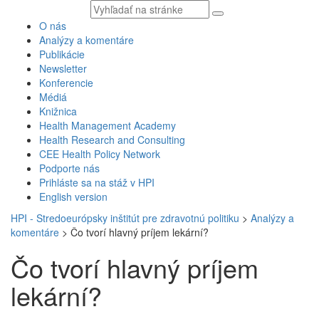
Vyhľadávaný
text
O nás
Analýzy a komentáre
Publikácie
Newsletter
Konferencie
Médiá
Knižnica
Health Management Academy
Health Research and Consulting
CEE Health Policy Network
Podporte nás
Prihláste sa na stáž v HPI
English version
HPI - Stredoeurópsky inštitút pre zdravotnú politiku
>
Analýzy a
komentáre
>
Čo tvorí hlavný príjem lekární?
Čo tvorí hlavný príjem
lekární?