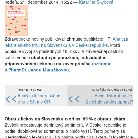
nedeľa, 21. december 2014, 15:22
—
Katarína Skybová
Zdravotnícke noviny publikovali zhrnutie publikácie HPI
Analýza
lekárenského trhu na Slovensku a v Českej republike
, ktorá
popisuje vývoj za posledných 10 rokov. V záverečnej časti sa
súhrn venuje
obchodným prirážkam, individuálne
pripravovaným liekom a na záver prináša
rozhovor
s PharmDr. Janou Matuškovou.
úvodná časť:
predchádzajúca časť:
<<
<<
Analýza lekárenského
Počet lekární rastie.
trhu v SR a v ČR
Zlepšuje sa dostupnosť?
Obrat z liekov na Slovensku tvorí asi 89 % z obratu lekární.
Zvyšok predstavuje doplnkový sortiment. V Českej republike je
podiel doplnkového sortimentu o niečo vyšší. Tieto pomery sa
v jednotlivých lekárňach líšia najmä podľa charakteru či lokalizácie