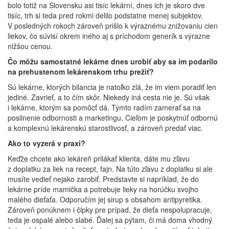
bolo totiž na Slovensku asi tisíc lekární, dnes ich je skoro dve
tisíc, trh si teda pred rokmi delilo podstatne menej subjektov.
V posledných rokoch zároveň prišlo k výraznému znižovaniu cien
liekov, čo súvisí okrem iného aj s príchodom generík s výrazne
nižšou cenou.
Čo môžu samostatné lekárne dnes urobiť aby sa im podarilo
na prehustenom lekárenskom trhu prežiť?
Sú lekárne, ktorých bilancia je natoľko zlá, že im viem poradiť len
jediné. Zavrieť, a to čím skôr. Niekedy iná cesta nie je. Sú však
i lekárne, ktorým sa pomôcť dá. Týmto radím zamerať sa na
posilnenie odbornosti a marketingu. Cieľom je poskytnúť odbornú
a komplexnú lekárenskú starostlivosť, a zároveň predať viac.
Ako to vyzerá v praxi?
Keďže chcete ako lekáreň prilákať klienta, dáte mu zľavu
z doplatku za liek na recept, fajn. Na túto zľavu z doplatku si ale
musíte vedieť nejako zarobiť. Predstavte si napríklad, že do
lekárne príde mamička a potrebuje lieky na horúčku svojho
malého dieťaťa. Odporučím jej sirup s obsahom antipyretika.
Zároveň ponúknem i čipky pre prípad, že dieťa nespolupracuje,
teda je ospalé alebo slabé. Ďalej sa pýtam, či má doma vhodný