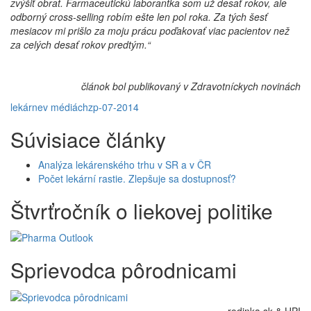
zvýšiť obrat. Farmaceutickú laborantka som už desať rokov, ale
odborný cross-selling robím ešte len pol roka. Za tých šesť
mesiacov mi prišlo za moju prácu poďakovať viac pacientov než
za celých desať rokov predtým.“
článok bol publikovaný v Zdravotníckych novinách
lekárne
v médiách
zp-07-2014
Súvisiace články
Analýza lekárenského trhu v SR a v ČR
Počet lekární rastie. Zlepšuje sa dostupnosť?
Štvrťročník o liekovej politike
Sprievodca pôrodnicami
rodinka.sk & HPI