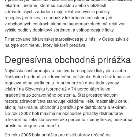
lekárne. Lekárne, ktoré sú súčasťou alebo v blízkosti
zdravotníckych zariadení majú relatívne vyššie podiely
receptových liekov, a naopak v lekárňach umiestnených
v obchodných centrách alebo pri supermarketoch má relatívne
vyššie podiely doplnkový sortiment a voľnopredajné lieky.
Financovanie lekárenskej starostlivosti je u nás i v Česku závislé
na type sortimentu, ktorý lekáreň predáva.
Degresívna obchodná prirážka
Najväčšiu časť predajov u nás tvoria receptové lieky plne alebo
čiastočne hradené zo zdravotného poistenia. Patria tiež k najviac
regulovanému sortimentu. V priemere sú dnes teda výnosy
lekární na Slovensku tvorené až v 74 percentách liekmi
hradenými zo zdravotného poistenia. Štát prostredníctvom
rezortu zdravotníctva stanovuje každému lieku maximálnu cenu,
ako aj maximálnu obchodnú prirážku pre distribútora a lekáreň.
Do roku 2007 boli maximálne obchodné prirážky distribútorov
a lekární na lieky stanovené ako percento z ceny liekov, neskôr sa
prešlo na degresívnu maržu.
Do roku 2005 bola prirážka pre distribútorov určená na