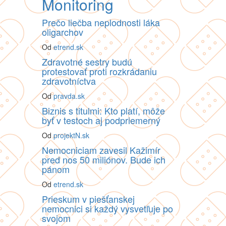
Monitoring
Prečo liečba neplodnosti láka
oligarchov
Od
etrend.sk
Zdravotné sestry budú
protestovať proti rozkrádaniu
zdravotníctva
Od
pravda.sk
Biznis s titulmi: Kto platí, môže
byť v testoch aj podpriemerný
Od
projektN.sk
Nemocniciam zavesil Kažimír
pred nos 50 miliónov. Bude ich
pánom
Od
etrend.sk
Prieskum v piešťanskej
nemocnici si každý vysvetľuje po
svojom