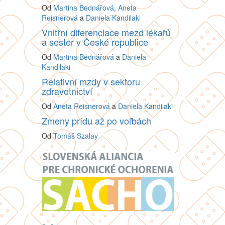
Od
Martina Bednářová
,
Aneta
Reisnerová
a
Daniela Kandilaki
Vnitřní diferenciace mezd lékařů
a sester v České republice
Od
Martina Bednářová
a
Daniela
Kandilaki
Relativní mzdy v sektoru
zdravotnictví
Od
Aneta Reisnerová
a
Daniela Kandilaki
Zmeny prídu až po voľbách
Od
Tomáš Szalay