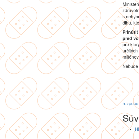
Minister
zdravotn
s nehybn
dlhu, kt
Prinúti
pred vo
pre ktor
určitých
miliónov
Nebude 
rozpoče
Súv
H