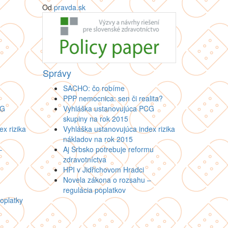
Od
pravda.sk
Správy
SACHO: čo robíme
PPP nemocnica: sen či realita?
CG
Vyhláška ustanovujúca PCG
skupiny na rok 2015
x rizika
Vyhláška ustanovujúca index rizika
nákladov na rok 2015
–
Aj Srbsko potrebuje reformu
zdravotníctva
HPI v Jidřichovom Hradci
Novela zákona o rozsahu –
regulácia poplatkov
oplatky