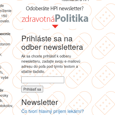
ude
níženie
 150
zovalo.
mocníc
Prihláste sa na
a
odber newslettera
ktorom
e;
Ak sa chcete prihlásiť k odberu
newsletteru, zadajte svoju e-mailovú
adresu do poľa pod týmto textom a
ú
stlačte tlačidlo.
 %
 vyše
ôr
kroky
Newsletter
b,
otokolov,
Čo tvorí hlavný príjem lekární?