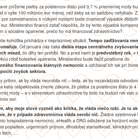
ané zníženie platby za poistencov štátu pod 3,7 % priemernej mzdy b
ť o vyše 100 miliónov eur menej, než keby sa so sadzbou nehýbalo. Z
 pre zamestnancov s nízkymi mzdami bude znamenať výpadok ďalších
 eur. Ministerstvo financií zatiaľ nepočíta, že by tento výpadok kompen
om o sociálne opatrenie, prečo ho má financovať zdravotníctvo?
utie kohútika prichádza v nepriaznivej situácii.
Tempo zadlžovania ne
omaľuje.
Od januára nás čaká
ďalšia etapa centrálneho zvyšovani
ych miezd,
čo dlhy len prehĺbi. No a pred nami je
predvolebný rok,
v 
knú robiť bolestivé opatrenia. Ministerstvo bude tlačiť poisťovne do
stného financovania štátnych nemocníc
a udržiavať ich tak pri život
pocíti zvyšok sektora.
by pritom, ak by vláda neurobila nič – teda, ak by nezavádzala odvodov
a keby rešpektovala znenie zákona, že platba za poistencov štátu je 4
rnej mzdy – a v slovenskom zdravotníctve by bolo na budúci rok viac o
ónov eur.
, aby moje slová vyzneli ako kritika, že vláda niečo robí. Je to sk
ie, že v prípade zdravotníctva vláda nerobí nič.
Žiadne systémové 
niu hospodárenia nemocníc, eHealth a DRG odložené za horizont volie
ie poplatkov, urgentných príjmov, dlhodobej starostlivosti, klinických pr
 listín, …