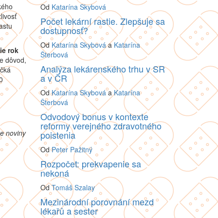
kého
Od
Katarína Skybová
livosť
Počet lekární rastie. Zlepšuje sa
astu
dostupnosť?
Od
Katarína Skybová
a
Katarína
ie rok
Šterbová
je dôvod,
Analýza lekárenského trhu v SR
očká
a v ČR
0
Od
Katarína Skybová
a
Katarína
Šterbová
Odvodový bonus v kontexte
reformy verejného zdravotného
ke noviny
poistenia
Od
Peter Pažitný
Rozpočet: prekvapenie sa
nekoná
Od
Tomáš Szalay
Mezinárodní porovnání mezd
lékařů a sester