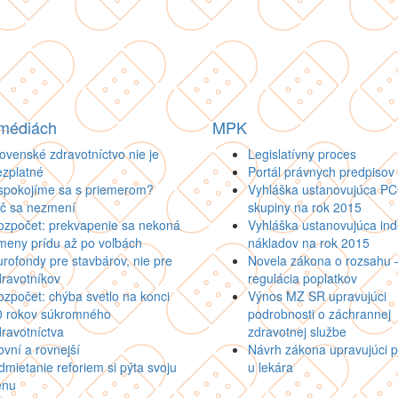
 médiách
MPK
ovenské zdravotníctvo nie je
Legislatívny proces
ezplatné
Portál právnych predpisov
spokojíme sa s priemerom?
Vyhláška ustanovujúca P
ič sa nezmení
skupiny na rok 2015
ozpočet: prekvapenie sa nekoná
Vyhláška ustanovujúca inde
meny prídu až po voľbách
nákladov na rok 2015
rofondy pre stavbárov, nie pre
Novela zákona o rozsahu 
ravotníkov
regulácia poplatkov
zpočet: chýba svetlo na konci
Výnos MZ SR upravujúci
0 rokov súkromného
podrobnosti o záchrannej
ravotníctva
zdravotnej službe
vní a rovnejší
Návrh zákona upravujúci p
mietanie reforiem si pýta svoju
u lekára
enu