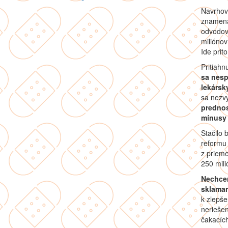
Navrhov
znamena
odvodov
miliónov
Ide prit
Pritiahn
sa nesp
lekársk
sa nezvy
predno
mínusy 
Stačilo 
reformu 
z prieme
250 mili
Nechcem
sklaman
k zlepše
neriešen
čakacích