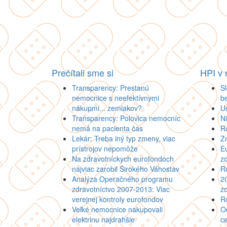
Prečítali sme si
HPI v
Transparency: Prestanú
Sl
nemocnice s neefektívnymi
b
nákupmi... zemiakov?
U
Transparency: Polovica nemocníc
N
nemá na pacienta čas
R
Lekár: Treba iný typ zmeny, viac
Z
prístrojov nepomôže
Eu
Na zdravotníckych eurofondoch
zd
najviac zarobil Širokého Váhostav
Ro
Analýza Operačného programu
2
zdravotníctvo 2007-2013: Viac
zd
verejnej kontroly eurofondov
Ro
Veľké nemocnice nakupovali
Od
elektrinu najdrahšie
c