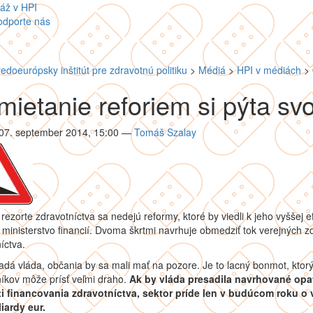
áž v HPI
odporte nás
redoeurópsky inštitút pre zdravotnú politiku
>
Médiá
>
HPI v médiách
>
ietanie reforiem si pýta sv
 07. september 2014, 15:00
—
Tomáš Szalay
rezorte zdravotníctva sa nedejú reformy, ktoré by viedli k jeho vyššej ef
 ministerstvo financií. Dvoma škrtmi navrhuje obmedziť tok verejných z
íctva.
dá vláda, občania by sa mali mať na pozore. Je to lacný bonmot, ktor
íkov môže prísť veľmi draho.
Ak by vláda presadila navrhované opa
ti financovania zdravotníctva, sektor príde len v budúcom roku o 
liardy eur.