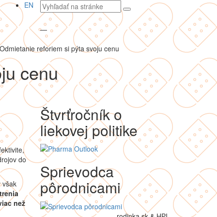
Vyhľadávaný
EN
text
—
Odmietanie reforiem si pýta svoju cenu
oju cenu
Štvrťročník o
liekovej politike
ektivite,
drojov do
Sprievodca
pôrodnicami
ý však
trenia
viac než
rodinka.sk & HPI