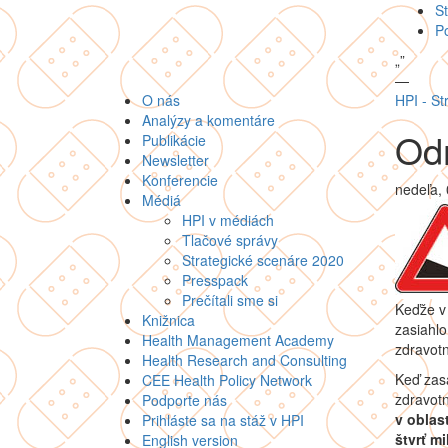
St
P
„
”
—
O nás
HPI - St
Analýzy a komentáre
Odm
Publikácie
Newsletter
Konferencie
nedeľa,
Médiá
HPI v médiách
Tlačové správy
Strategické scenáre 2020
Presspack
Prečítali sme si
Keďže v 
Knižnica
zasiahlo
Health Management Academy
zdravotn
Health Research and Consulting
Keď zasa
CEE Health Policy Network
zdravotn
Podporte nás
v oblas
Prihláste sa na stáž v HPI
štvrť mi
English version