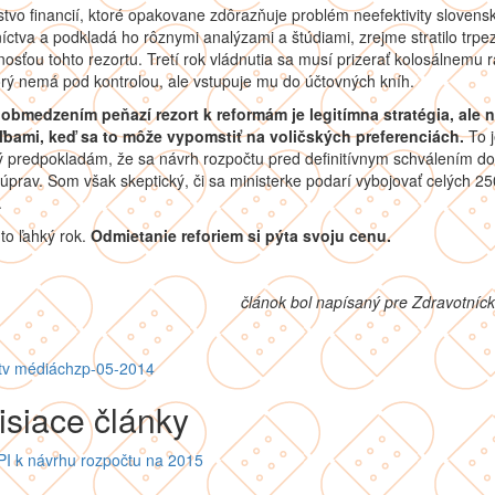
stvo financií, ktoré opakovane zdôrazňuje problém neefektivity slovens
íctva a podkladá ho rôznymi analýzami a štúdiami, zrejme stratilo trpez
osťou tohto rezortu. Tretí rok vládnutia sa musí prizerať kolosálnemu r
orý nemá pod kontrolou, ale vstupuje mu do účtovných kníh.
ť obmedzením peňazí rezort k reformám je legitímna stratégia, ale n
ľbami, keď sa to môže vypomstiť na voličských preferenciách.
To 
ý predpokladám, že sa návrh rozpočtu pred definitívnym schválením d
 úprav. Som však skeptický, či sa ministerke podarí vybojovať celých 25
.
to ľahký rok.
Odmietanie reforiem si pýta svoju cenu.
článok bol napísaný pre Zdravotníc
t
v médiách
zp-05-2014
isiace články
PI k návrhu rozpočtu na 2015