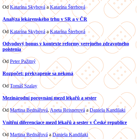
Od
Katarína Skybová
a
Katarína Šterbová
Analýza lekárenského trhu v SR a v ČR
Od
Katarína Skybová
a
Katarína Šterbová
Odvodový bonus v kontexte reformy verejného zdravotného
poistenia
Od
Peter Pažitný
Rozpočet: prekvapenie sa nekoná
Od
Tomáš Szalay
Mezinárodní porovnání mezd lékařů a sester
Od
Martina Bednářová
,
Aneta Reisnerová
a
Daniela Kandilaki
Vnitřní diferenciace mezd lékařů a sester v České republice
Od
Martina Bednářová
a
Daniela Kandilaki