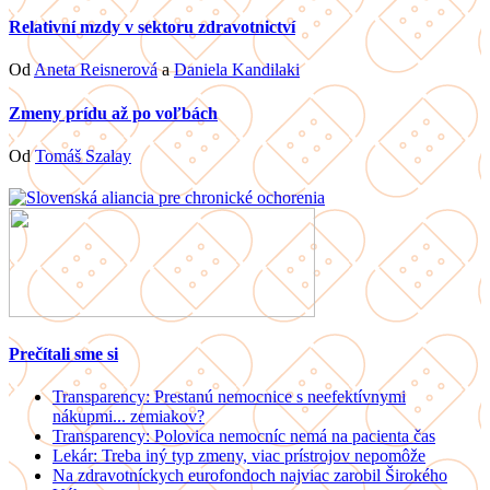
Relativní mzdy v sektoru zdravotnictví
Od
Aneta Reisnerová
a
Daniela Kandilaki
Zmeny prídu až po voľbách
Od
Tomáš Szalay
Prečítali sme si
Transparency: Prestanú nemocnice s neefektívnymi
nákupmi... zemiakov?
Transparency: Polovica nemocníc nemá na pacienta čas
Lekár: Treba iný typ zmeny, viac prístrojov nepomôže
Na zdravotníckych eurofondoch najviac zarobil Širokého