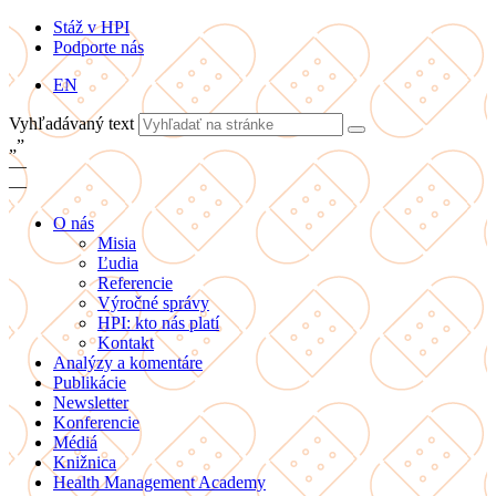
Stáž v HPI
Podporte nás
EN
Vyhľadávaný text
„
”
—
—
O nás
Misia
Ľudia
Referencie
Výročné správy
HPI: kto nás platí
Kontakt
Analýzy a komentáre
Publikácie
Newsletter
Konferencie
Médiá
Knižnica
Health Management Academy