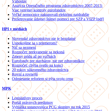
Váhostav
Analýza Operačného programu zdravotníctvo 2007-2013:
Viac verejnej kontroly eurofondov
Veľké nemocnice nakupovali elektrinu najdrahšie
Prešetrovanie údajnej štátnej pomoci pre SZP a VšZP [pdf]
HPI v médiách
Slovenské zdravotníctvo nie je bezplatné
Uspokojíme sa s priemerom?
Nič sa nezmení
Rozpočet: prekvapenie sa nekoná
Zmeny prídu až po voľbách
Eurofondy pre stavbárov, nie pre zdravotníkov
Rozpočet: chýba svetlo na konci
20 rokov súkromného zdravotníctva
Rovní a rovnejší
Odmietanie reforiem si pýta svoju cenu
MPK
Legislatívny proces
Portál právnych predpisov
Vyhláška ustanovujúca PCG skupiny na rok 2015