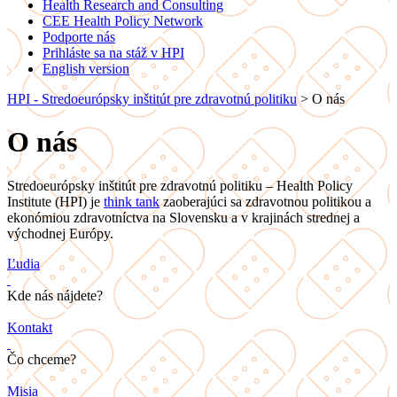
Health Research and Consulting
CEE Health Policy Network
Podporte nás
Prihláste sa na stáž v HPI
English version
HPI - Stredoeurópsky inštitút pre zdravotnú politiku
>
O nás
O nás
Stredoeurópsky inštitút pre zdravotnú politiku – Health Policy
Institute (HPI) je
think tank
zaoberajúci sa zdravotnou politikou a
ekonómiou zdravotníctva na Slovensku a v krajinách strednej a
východnej Európy.
Ľudia
Kde nás nájdete?
Kontakt
Čo chceme?
Misia