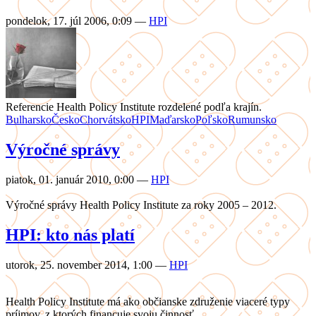
pondelok, 17. júl 2006, 0:09
—
HPI
Referencie Health Policy Institute rozdelené podľa krajín.
Bulharsko
Česko
Chorvátsko
HPI
Maďarsko
Poľsko
Rumunsko
Výročné správy
piatok, 01. január 2010, 0:00
—
HPI
Výročné správy Health Policy Institute za roky 2005 – 2012.
HPI: kto nás platí
utorok, 25. november 2014, 1:00
—
HPI
Health Policy Institute má ako občianske združenie viaceré typy
príjmov, z ktorých financuje svoju činnosť.