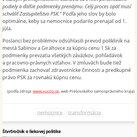
podiely a ďalšie podmienky prenájmu. Celý proces opäť musí
schváliť Zastupiteľstvo PSK.“
Podľa jeho slov by bolo
optimálne, keby sa nemocnice podarilo prenajať od 1.
júla.
Poslanci bez problémov odsúhlasili prevod polikliník na
mestá Sabinov a Giraltovce za kúpnu cenu 1 Sk za
podmienky prevzatia všetkých záväzkov, pohľadávok
a pracovno-právnych vzťahov. V zmluvách bude tiež
podmienka zachovať zdravotnícke činnosti a predkupné
právo PSK za rovnakú kúpnu cenu.
(podľa zdroja:
www.vucpo.sk
, web Prešovského samosprávneho kraja)
nemocnice
transformácia
Štvrťročník o liekovej politike