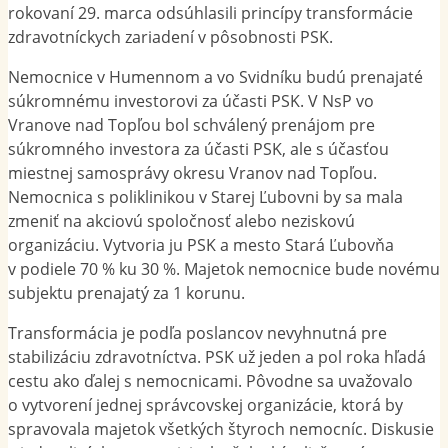
rokovaní 29. marca odsúhlasili princípy transformácie
zdravotníckych zariadení v pôsobnosti PSK.
Nemocnice v Humennom a vo Svidníku budú prenajaté
súkromnému investorovi za účasti PSK. V NsP vo
Vranove nad Topľou bol schválený prenájom pre
súkromného investora za účasti PSK, ale s účasťou
miestnej samosprávy okresu Vranov nad Topľou.
Nemocnica s poliklinikou v Starej Ľubovni by sa mala
zmeniť na akciovú spoločnosť alebo neziskovú
organizáciu. Vytvoria ju PSK a mesto Stará Ľubovňa
v podiele 70 % ku 30 %. Majetok nemocnice bude novému
subjektu prenajatý za 1 korunu.
Transformácia je podľa poslancov nevyhnutná pre
stabilizáciu zdravotníctva. PSK už jeden a pol roka hľadá
cestu ako ďalej s nemocnicami. Pôvodne sa uvažovalo
o vytvorení jednej správcovskej organizácie, ktorá by
spravovala majetok všetkých štyroch nemocníc. Diskusie