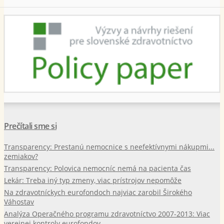
Prečítali sme si
Transparency: Prestanú nemocnice s neefektívnymi nákupmi...
zemiakov?
Transparency: Polovica nemocníc nemá na pacienta čas
Lekár: Treba iný typ zmeny, viac prístrojov nepomôže
Na zdravotníckych eurofondoch najviac zarobil Širokého
Váhostav
Analýza Operačného programu zdravotníctvo 2007-2013: Viac
verejnej kontroly eurofondov