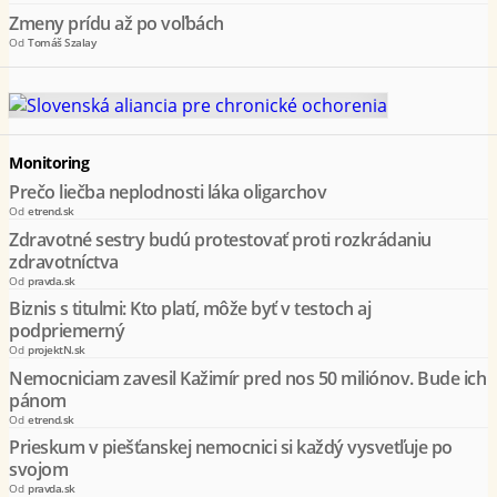
Zmeny prídu až po voľbách
Od
Tomáš Szalay
Monitoring
Prečo liečba neplodnosti láka oligarchov
Od
etrend.sk
Zdravotné sestry budú protestovať proti rozkrádaniu
zdravotníctva
Od
pravda.sk
Biznis s titulmi: Kto platí, môže byť v testoch aj
podpriemerný
Od
projektN.sk
Nemocniciam zavesil Kažimír pred nos 50 miliónov. Bude ich
pánom
Od
etrend.sk
Prieskum v piešťanskej nemocnici si každý vysvetľuje po
svojom
Od
pravda.sk