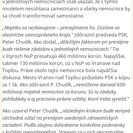
v jednotlivých nemocniciach však ukázali, že s týmto
modelom nesúhlasia zamestnanci a všetky nemocnice by
sa chceli transformovať samostatne.
„Majetku sa nezbavujeme – prenajímame ho. Zostane vo
vlastníctve samosprávneho kraja,“
zdôraznil predseda PSK,
Peter Chudík. Ako dodal,
„dôležitým faktorom pri prenájme
bude riešenie záväzkov v jednotlivých nemocniciach.“
Tie
v štyroch NsP presahujú 460 miliónov korún. Najvyššie,
takmer 130 miliónov korún, sú v NsP vo Vranove nad
Topľou. Práve okolo tejto nemocnice bola najväčšia
diskusia. Mesto Vranov nad Topľou požiadalo PSK o kúpu
za 1 Sk. Ako zdôraznil P. Chudík,
„nemôžeme darovať 600-
miliónový majetok nemocnice za korunu. Sú tu záväzky,
pohľadávky a aj pracovno-právne vzťahy, ktoré treba vyriešiť.“
Ako uzavrel Peter Chudík,
„následným krokom bude verejná
obchodná súťaž na prenájom uvedených zdravotníckych
zariadení. Podľa záujmu dohodneme konkrétne podmienky
s každým prenajímateľom. Stanovia sa v nich percentuálne