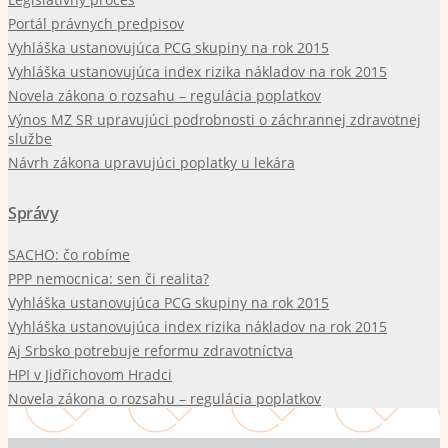
Portál právnych predpisov
Vyhláška ustanovujúca PCG skupiny na rok 2015
Vyhláška ustanovujúca index rizika nákladov na rok 2015
Novela zákona o rozsahu – regulácia poplatkov
Výnos MZ SR upravujúci podrobnosti o záchrannej zdravotnej
službe
Návrh zákona upravujúci poplatky u lekára
Správy
SACHO: čo robíme
PPP nemocnica: sen či realita?
Vyhláška ustanovujúca PCG skupiny na rok 2015
Vyhláška ustanovujúca index rizika nákladov na rok 2015
Aj Srbsko potrebuje reformu zdravotníctva
HPI v Jidřichovom Hradci
Novela zákona o rozsahu – regulácia poplatkov