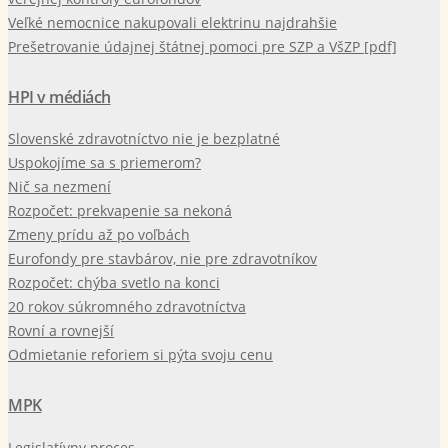
Veľké nemocnice nakupovali elektrinu najdrahšie
Prešetrovanie údajnej štátnej pomoci pre SZP a VšZP [pdf]
HPI v médiách
Slovenské zdravotníctvo nie je bezplatné
Uspokojíme sa s priemerom?
Nič sa nezmení
Rozpočet: prekvapenie sa nekoná
Zmeny prídu až po voľbách
Eurofondy pre stavbárov, nie pre zdravotníkov
Rozpočet: chýba svetlo na konci
20 rokov súkromného zdravotníctva
Rovní a rovnejší
Odmietanie reforiem si pýta svoju cenu
MPK
Legislatívny proces