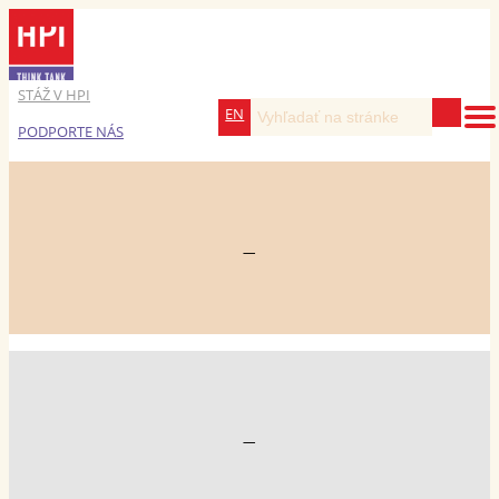
STÁŽ V HPI
EN
PODPORTE NÁS
—
—