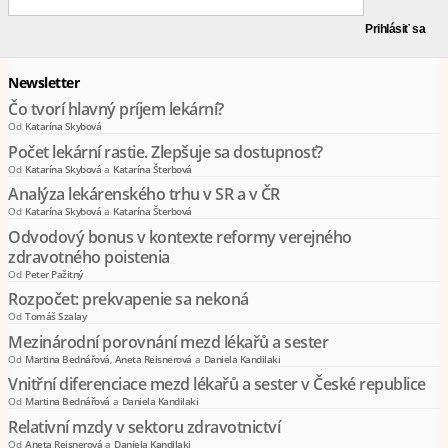
Newsletter
Čo tvorí hlavný príjem lekární?
Od
Katarína Skybová
Počet lekární rastie. Zlepšuje sa dostupnosť?
Od
Katarína Skybová
a
Katarína Šterbová
Analýza lekárenského trhu v SR a v ČR
Od
Katarína Skybová
a
Katarína Šterbová
Odvodový bonus v kontexte reformy verejného
zdravotného poistenia
Od
Peter Pažitný
Rozpočet: prekvapenie sa nekoná
Od
Tomáš Szalay
Mezinárodní porovnání mezd lékařů a sester
Od
Martina Bednářová
,
Aneta Reisnerová
a
Daniela Kandilaki
Vnitřní diferenciace mezd lékařů a sester v České republice
Od
Martina Bednářová
a
Daniela Kandilaki
Relativní mzdy v sektoru zdravotnictví
Od
Aneta Reisnerová
a
Daniela Kandilaki