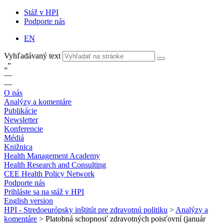
Stáž v HPI
Podporte nás
EN
Vyhľadávaný text
„
”
—
—
O nás
Analýzy a komentáre
Publikácie
Newsletter
Konferencie
Médiá
Knižnica
Health Management Academy
Health Research and Consulting
CEE Health Policy Network
Podporte nás
Prihláste sa na stáž v HPI
English version
HPI - Stredoeurópsky inštitút pre zdravotnú politiku
>
Analýzy a
komentáre
>
Platobná schopnosť zdravotných poisťovní (január