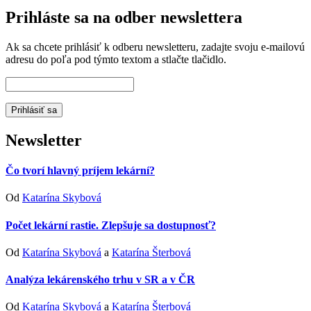
Prihláste sa na odber newslettera
Ak sa chcete prihlásiť k odberu newsletteru, zadajte svoju e-mailovú
adresu do poľa pod týmto textom a stlačte tlačidlo.
Newsletter
Čo tvorí hlavný príjem lekární?
Od
Katarína Skybová
Počet lekární rastie. Zlepšuje sa dostupnosť?
Od
Katarína Skybová
a
Katarína Šterbová
Analýza lekárenského trhu v SR a v ČR
Od
Katarína Skybová
a
Katarína Šterbová