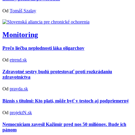
Od
Tomáš Szalay
Monitoring
Prečo liečba neplodnosti láka oligarchov
Od
etrend.sk
Zdravotné sestry budú protestovať proti rozkrádaniu
zdravotníctva
Od
pravda.sk
Biznis s titulmi: Kto platí, môže byť v testoch aj podpriemerný
Od
projektN.sk
Nemocniciam zavesil Kažimír pred nos 50 miliónov. Bude ich
pánom