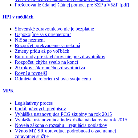
Prešetrovanie údajnej štátnej pomoci pre SZP a VšZP [pdf]
HPI v médiách
Slovenské zdravotníctvo nie je bezplatné
Uspokojíme sa s priemerom?
Nič sa nezmení
Rozpočet: prekvapenie sa nekoná
Zmeny prídu až po voľbách
Eurofondy pre stavbárov, nie pre zdravotníkov
Rozpočet: chýba svetlo na konci
20 rokov súkromného zdravotníctva
Rovní a rovnejší
Odmietanie reforiem si pýta svoju cenu
MPK
Legislatívny proces
Portál právnych predpisov
Vyhláška ustanovujúca PCG skupiny na rok 2015
Vyhláška ustanovujúca index rizika nákladov na rok 2015
Novela zákona o rozsahu – regulácia poplatkov
Výnos MZ SR upravujúci podrobnosti o záchrannej
zdravotnej službe