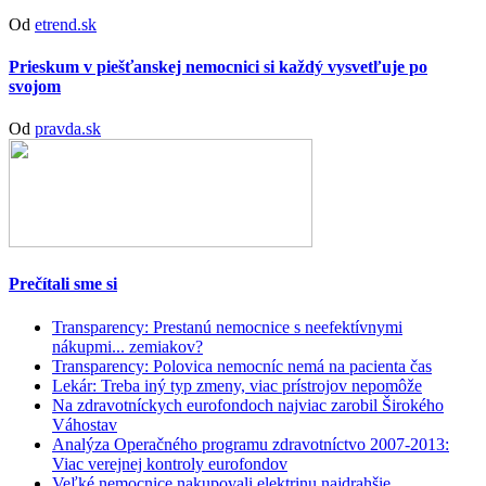
Od
etrend.sk
Prieskum v piešťanskej nemocnici si každý vysvetľuje po
svojom
Od
pravda.sk
Prečítali sme si
Transparency: Prestanú nemocnice s neefektívnymi
nákupmi... zemiakov?
Transparency: Polovica nemocníc nemá na pacienta čas
Lekár: Treba iný typ zmeny, viac prístrojov nepomôže
Na zdravotníckych eurofondoch najviac zarobil Širokého
Váhostav
Analýza Operačného programu zdravotníctvo 2007-2013:
Viac verejnej kontroly eurofondov
Veľké nemocnice nakupovali elektrinu najdrahšie