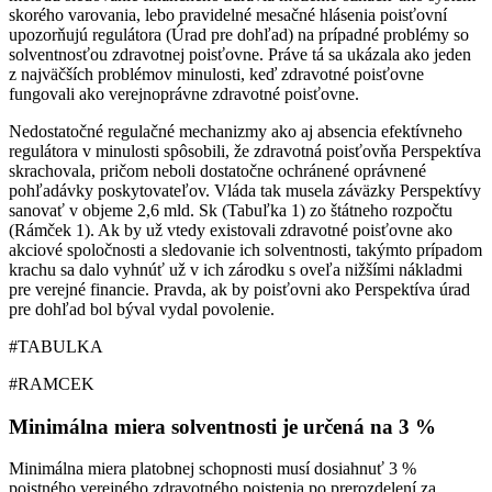
skorého varovania, lebo pravidelné mesačné hlásenia poisťovní
upozorňujú regulátora (Úrad pre dohľad) na prípadné problémy so
solventnosťou zdravotnej poisťovne. Práve tá sa ukázala ako jeden
z najväčších problémov minulosti, keď zdravotné poisťovne
fungovali ako verejnoprávne zdravotné poisťovne.
Nedostatočné regulačné mechanizmy ako aj absencia efektívneho
regulátora v minulosti spôsobili, že zdravotná poisťovňa Perspektíva
skrachovala, pričom neboli dostatočne ochránené oprávnené
pohľadávky poskytovateľov. Vláda tak musela záväzky Perspektívy
sanovať v objeme 2,6 mld. Sk (Tabuľka 1) zo štátneho rozpočtu
(Rámček 1). Ak by už vtedy existovali zdravotné poisťovne ako
akciové spoločnosti a sledovanie ich solventnosti, takýmto prípadom
krachu sa dalo vyhnúť už v ich zárodku s oveľa nižšími nákladmi
pre verejné financie. Pravda, ak by poisťovni ako Perspektíva úrad
pre dohľad bol býval vydal povolenie.
#TABULKA
#RAMCEK
Minimálna miera solventnosti je určená na 3 %
Minimálna miera platobnej schopnosti musí dosiahnuť 3 %
poistného verejného zdravotného poistenia po prerozdelení za