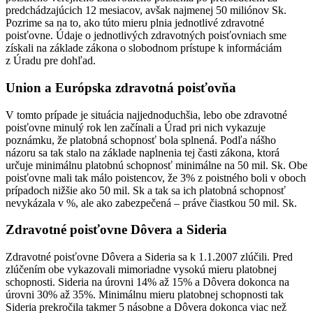
predchádzajúcich 12 mesiacov, avšak najmenej 50 miliónov Sk.
Pozrime sa na to, ako túto mieru plnia jednotlivé zdravotné
poisťovne. Údaje o jednotlivých zdravotných poisťovniach sme
získali na základe zákona o slobodnom prístupe k informáciám
z Úradu pre dohľad.
Union a Európska zdravotná poisťovňa
V tomto prípade je situácia najjednoduchšia, lebo obe zdravotné
poisťovne minulý rok len začínali a Úrad pri nich vykazuje
poznámku, že platobná schopnosť bola splnená. Podľa nášho
názoru sa tak stalo na základe naplnenia tej časti zákona, ktorá
určuje minimálnu platobnú schopnosť minimálne na 50 mil. Sk. Obe
poisťovne mali tak málo poistencov, že 3% z poistného boli v oboch
prípadoch nižšie ako 50 mil. Sk a tak sa ich platobná schopnosť
nevykázala v %, ale ako zabezpečená – práve čiastkou 50 mil. Sk.
Zdravotné poisťovne Dôvera a Sideria
Zdravotné poisťovne Dôvera a Sideria sa k 1.1.2007 zlúčili. Pred
zlúčením obe vykazovali mimoriadne vysokú mieru platobnej
schopnosti. Sideria na úrovni 14% až 15% a Dôvera dokonca na
úrovni 30% až 35%. Minimálnu mieru platobnej schopnosti tak
Sideria prekročila takmer 5 násobne a Dôvera dokonca viac než