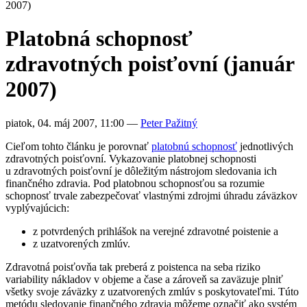
2007)
Platobná schopnosť
zdravotných poisťovní (január
2007)
piatok, 04. máj 2007, 11:00
—
Peter Pažitný
Cieľom tohto článku je porovnať
platobnú schopnosť
jednotlivých
zdravotných poisťovní. Vykazovanie platobnej schopnosti
u zdravotných poisťovní je dôležitým nástrojom sledovania ich
finančného zdravia. Pod platobnou schopnosťou sa rozumie
schopnosť trvale zabezpečovať vlastnými zdrojmi úhradu záväzkov
vyplývajúcich:
z potvrdených prihlášok na verejné zdravotné poistenie a
z uzatvorených zmlúv.
Zdravotná poisťovňa tak preberá z poistenca na seba riziko
variability nákladov v objeme a čase a zároveň sa zaväzuje plniť
všetky svoje záväzky z uzatvorených zmlúv s poskytovateľmi. Túto
metódu sledovanie finančného zdravia môžeme označiť ako systém