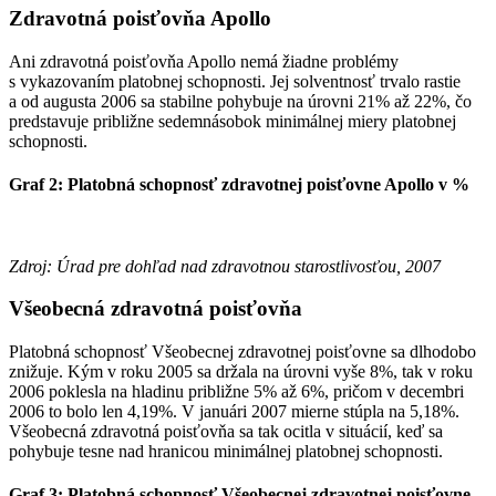
Zdravotná poisťovňa Apollo
Ani zdravotná poisťovňa Apollo nemá žiadne problémy
s vykazovaním platobnej schopnosti. Jej solventnosť trvalo rastie
a od augusta 2006 sa stabilne pohybuje na úrovni 21% až 22%, čo
predstavuje približne sedemnásobok minimálnej miery platobnej
schopnosti.
Graf 2:
Platobná schopnosť zdravotnej poisťovne Apollo v %
Zdroj: Úrad pre dohľad nad zdravotnou starostlivosťou, 2007
Všeobecná zdravotná poisťovňa
Platobná schopnosť Všeobecnej zdravotnej poisťovne sa dlhodobo
znižuje. Kým v roku 2005 sa držala na úrovni vyše 8%, tak v roku
2006 poklesla na hladinu približne 5% až 6%, pričom v decembri
2006 to bolo len 4,19%. V januári 2007 mierne stúpla na 5,18%.
Všeobecná zdravotná poisťovňa sa tak ocitla v situácií, keď sa
pohybuje tesne nad hranicou minimálnej platobnej schopnosti.
Graf 3:
Platobná schopnosť Všeobecnej zdravotnej poisťovne