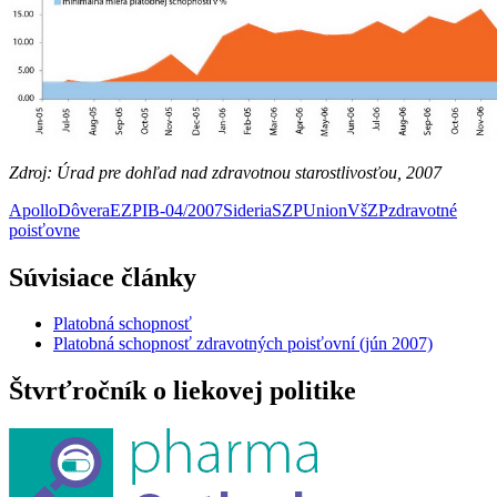
Zdroj: Úrad pre dohľad nad zdravotnou starostlivosťou, 2007
Apollo
Dôvera
EZP
IB-04/2007
Sideria
SZP
Union
VšZP
zdravotné
poisťovne
Súvisiace články
Platobná schopnosť
Platobná schopnosť zdravotných poisťovní (jún 2007)
Štvrťročník o liekovej politike