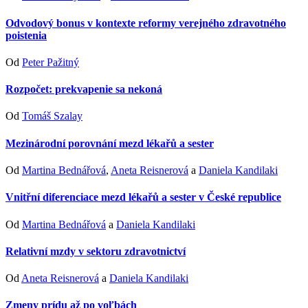
Odvodový bonus v kontexte reformy verejného zdravotného
poistenia
Od
Peter Pažitný
Rozpočet: prekvapenie sa nekoná
Od
Tomáš Szalay
Mezinárodní porovnání mezd lékařů a sester
Od
Martina Bednářová
,
Aneta Reisnerová
a
Daniela Kandilaki
Vnitřní diferenciace mezd lékařů a sester v České republice
Od
Martina Bednářová
a
Daniela Kandilaki
Relativní mzdy v sektoru zdravotnictví
Od
Aneta Reisnerová
a
Daniela Kandilaki
Zmeny prídu až po voľbách