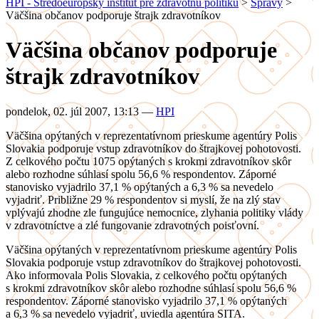
HPI - Stredoeurópsky inštitút pre zdravotnú politiku
>
Správy
>
Väčšina občanov podporuje štrajk zdravotníkov
Väčšina občanov podporuje
štrajk zdravotníkov
pondelok, 02. júl 2007, 13:13
—
HPI
Väčšina opýtaných v reprezentatívnom prieskume agentúry Polis
Slovakia podporuje vstup zdravotníkov do štrajkovej pohotovosti.
Z celkového počtu 1075 opýtaných s krokmi zdravotníkov skôr
alebo rozhodne súhlasí spolu 56,6 % respondentov. Záporné
stanovisko vyjadrilo 37,1 % opýtaných a 6,3 % sa nevedelo
vyjadriť. Približne 29 % respondentov si myslí, že na zlý stav
vplývajú zhodne zle fungujúce nemocnice, zlyhania politiky vlády
v zdravotníctve a zlé fungovanie zdravotných poisťovní.
Väčšina opýtaných v reprezentatívnom prieskume agentúry Polis
Slovakia podporuje vstup zdravotníkov do štrajkovej pohotovosti.
Ako informovala Polis Slovakia, z celkového počtu opýtaných
s krokmi zdravotníkov skôr alebo rozhodne súhlasí spolu 56,6 %
respondentov. Záporné stanovisko vyjadrilo 37,1 % opýtaných
a 6,3 % sa nevedelo vyjadriť, uviedla agentúra SITA.