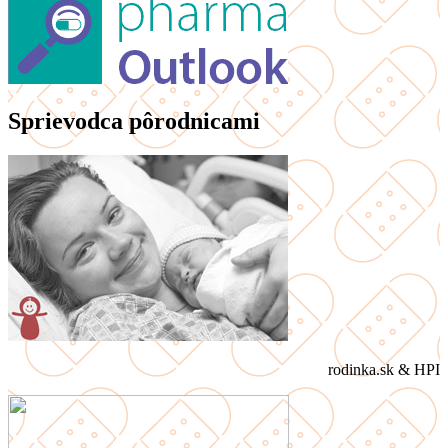
Sprievodca pôrodnicami
rodinka.sk & HPI