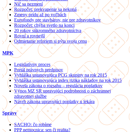
Nič sa nezmení
Rozpočet: prekvapenie sa nekoná
Zmeny prídu až po voľbách
Eurofondy pre stavbárov, nie pre zdravotníkov
Rozpočet: chýba svetlo na konci
20 rokov súkromného zdravotníctva
Rovní a rovnejší
Odmietanie reforiem si pýta svoju cenu
MPK
Legislatívny proces
Portál právnych predpisov
Vyhláška ustanovujúca PCG skupiny na rok 2015
Vyhláška ustanovujúca index rizika nákladov na rok 2015
Novela zákona o rozsahu – regulácia poplatkov
Výnos MZ SR upravujúci podrobnosti o záchrannej
zdravotnej službe
Návrh zákona upravujúci poplatky u lekára
Správy
SACHO: čo robíme
PPP nemocnica: sen či realita?