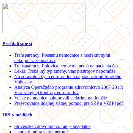
Prečítali sme si
Transparency: Prestanú nemocnice s neefektívnymi
nákupmi... zemiakov?
Transparency: Polovica nemocníc nemá na pacienta čas
Lekár: Treba iný typ zmeny, viac prístrojov nepomôže
Na zdravotníckych eurofondoch najviac zarobil Širokého
Váhostav
Analýza Operačného programu zdravotníctvo 2007-2013:
Viac verejnej kontroly eurofondov
Veľké nemocnice nakupovali elektrinu najdrahšie
Prešetrovanie údajnej štátnej pomoci pre SZP a VšZP [pdf]
HPI v médiách
Slovenské zdravotníctvo nie je bezplatné
Uspokojíme sa s priemerom?