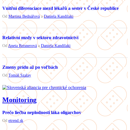
Vnitřní diferenciace mezd lékařů a sester v České republice
Od
Martina Bednářová
a
Daniela Kandilaki
Relativní mzdy v sektoru zdravotnictví
Od
Aneta Reisnerová
a
Daniela Kandilaki
Zmeny prídu až po voľbách
Od
Tomáš Szalay
Monitoring
Prečo liečba neplodnosti láka oligarchov
Od
etrend.sk