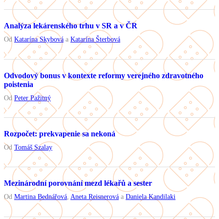
Analýza lekárenského trhu v SR a v ČR
Od
Katarína Skybová
a
Katarína Šterbová
Odvodový bonus v kontexte reformy verejného zdravotného
poistenia
Od
Peter Pažitný
Rozpočet: prekvapenie sa nekoná
Od
Tomáš Szalay
Mezinárodní porovnání mezd lékařů a sester
Od
Martina Bednářová
,
Aneta Reisnerová
a
Daniela Kandilaki