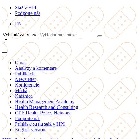
Stáž v HPI
Podporte nás
EN
Vyhľadávaný text
„
”
—
—
O nás
Analýzy a komentáre
Publikácie
Newsletter
Konferencie
Médiá
Knižnica
Health Management Academy
Health Research and Consulting
CEE Health Policy Network
Podporte nás
Prihláste sa na stáž v HPI
English version