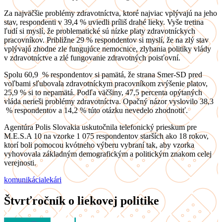
Za najväčšie problémy zdravotníctva, ktoré najviac vplývajú na jeho
stav, respondenti v 39,4 % uviedli príliš drahé lieky. Vyše tretina
ľudí si myslí, že problematické sú nízke platy zdravotníckych
pracovníkov. Približne 29 % respondentov si myslí, že na zlý stav
vplývajú zhodne zle fungujúce nemocnice, zlyhania politiky vlády
v zdravotníctve a zlé fungovanie zdravotných poisťovní.
Spolu 60,9 % respondentov si pamätá, že strana Smer-SD pred
voľbami sľubovala zdravotníckym pracovníkom zvýšenie platov,
25,9 % si to nepamätá. Podľa väčšiny, 47,5 percenta opýtaných
vláda nerieši problémy zdravotníctva. Opačný názor vyslovilo 38,3
% respondentov a 14,2 % túto otázku nevedelo zhodnotiť.
Agentúra Polis Slovakia uskutočnila telefonický prieskum pre
M.E.S.A 10 na vzorke 1 075 respondentov starších ako 18 rokov,
ktorí boli pomocou kvótneho výberu vybraní tak, aby vzorka
vyhovovala základným demografickým a politickým znakom celej
verejnosti.
komunikácia
lekári
Štvrťročník o liekovej politike