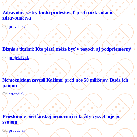
Zdravotné sestry budú protestovať proti rozkrádaniu
zdravotníctva
Od
pravda.sk
Biznis s titulmi: Kto platí, môže byť v testoch aj podpriemerný
Od
projektN.sk
Nemocniciam zavesil Kažimír pred nos 50 miliónov. Bude ich
pánom
Od
etrend.sk
Prieskum v piešťanskej nemocnici si každý vysvetľuje po
svojom
Od
pravda.sk