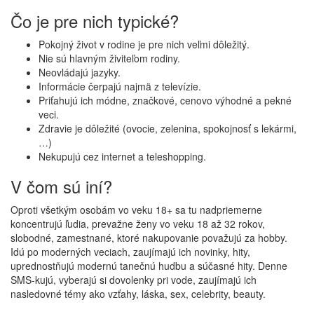
Čo je pre nich typické?
Pokojný život v rodine je pre nich veľmi dôležitý.
Nie sú hlavným živiteľom rodiny.
Neovládajú jazyky.
Informácie čerpajú najmä z televízie.
Priťahujú ich módne, značkové, cenovo výhodné a pekné
veci.
Zdravie je dôležité (ovocie, zelenina, spokojnosť s lekármi,
…)
Nekupujú cez internet a teleshopping.
V čom sú iní?
Oproti všetkým osobám vo veku 18+ sa tu nadpriemerne
koncentrujú ľudia, prevažne ženy vo veku 18 až 32 rokov,
slobodné, zamestnané, ktoré nakupovanie považujú za hobby.
Idú po moderných veciach, zaujímajú ich novinky, hity,
uprednostňujú modernú tanečnú hudbu a súčasné hity. Denne
SMS-kujú, vyberajú si dovolenky pri vode, zaujímajú ich
nasledovné témy ako vzťahy, láska, sex, celebrity, beauty.