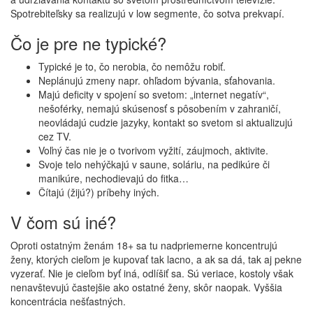
Spotrebiteľsky sa realizujú v low segmente, čo sotva prekvapí.
Čo je pre ne typické?
Typické je to, čo nerobia, čo nemôžu robiť.
Neplánujú zmeny napr. ohľadom bývania, sťahovania.
Majú deficity v spojení so svetom: „internet negatív“,
nešoférky, nemajú skúsenosť s pôsobením v zahraničí,
neovládajú cudzie jazyky, kontakt so svetom si aktualizujú
cez TV.
Voľný čas nie je o tvorivom vyžití, záujmoch, aktivite.
Svoje telo nehýčkajú v saune, soláriu, na pedikúre či
manikúre, nechodievajú do fitka…
Čítajú (žijú?) príbehy iných.
V čom sú iné?
Oproti ostatným ženám 18+ sa tu nadpriemerne koncentrujú
ženy, ktorých cieľom je kupovať tak lacno, a ak sa dá, tak aj pekne
vyzerať. Nie je cieľom byť iná, odlíšiť sa. Sú veriace, kostoly však
nenavštevujú častejšie ako ostatné ženy, skôr naopak. Vyššia
koncentrácia nešťastných.