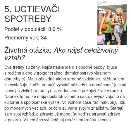
5. UCTIEVAČI
SPOTREBY
Podiel v populácii: 8,9 %
Priemerný vek: 34
Životná otázka:
Ako nájsť celoživotný
vzťah?
Dve tretiny sú ženy. Najčastejšie ide o slobodné osoby, žijúce
s rodičmi alebo v trojgeneračnej domácnosti (vo vlastnom
dome/byte). Majú základné alebo stredné vzdelanie. Nižší príjem
im vystačuje, keďže nemajú vysoké náklady na domácnosť (nie sú
hlavným živiteľom rodiny). Uprednostňujú pokojný život v rodine.
Napriek tomu, že majú dostatok voľného času, nevyužívajú ho na
kultúrne a spoločenské vyžitie. Vo voľnom čase radi nakupujú, idú
po moderných veciach, pričom sú verní svojim značkám. Starajú
sa o svoj vzhľad, o zdravie už menej (aj keď sa stravujú zdravo
a pestro). V médiách vyhľadávajú skôr nenáročnú zábavu.