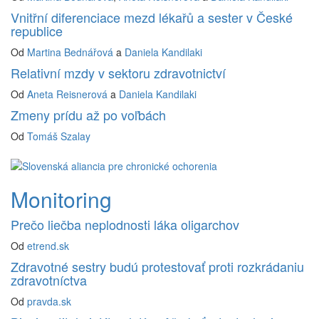
Vnitřní diferenciace mezd lékařů a sester v České
republice
Od
Martina Bednářová
a
Daniela Kandilaki
Relativní mzdy v sektoru zdravotnictví
Od
Aneta Reisnerová
a
Daniela Kandilaki
Zmeny prídu až po voľbách
Od
Tomáš Szalay
Monitoring
Prečo liečba neplodnosti láka oligarchov
Od
etrend.sk
Zdravotné sestry budú protestovať proti rozkrádaniu
zdravotníctva
Od
pravda.sk