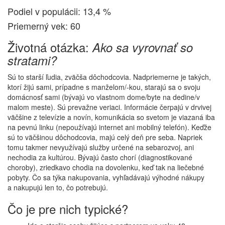
Podiel v populácii: 13,4 %
Priemerný vek: 60
Životná otázka:
Ako sa vyrovnať so
stratami?
Sú to starší ľudia, zväčša dôchodcovia. Nadpriemerne je takých,
ktorí žijú sami, prípadne s manželom/-kou, starajú sa o svoju
domácnosť sami (bývajú vo vlastnom dome/byte na dedine/v
malom meste). Sú prevažne veriaci. Informácie čerpajú v drvivej
väčšine z televízie a novín, komunikácia so svetom je viazaná iba
na pevnú linku (nepoužívajú internet ani mobilný telefón). Keďže
sú to väčšinou dôchodcovia, majú celý deň pre seba. Napriek
tomu takmer nevyužívajú služby určené na sebarozvoj, ani
nechodia za kultúrou. Bývajú často chorí (diagnostikované
choroby), zriedkavo chodia na dovolenku, keď tak na liečebné
pobyty. Čo sa týka nakupovania, vyhľadávajú výhodné nákupy
a nakupujú len to, čo potrebujú.
Čo je pre nich typické?