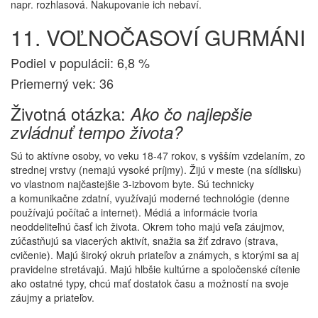
napr. rozhlasová. Nakupovanie ich nebaví.
11. VOĽNOČASOVÍ GURMÁNI
Podiel v populácii: 6,8 %
Priemerný vek: 36
Životná otázka:
Ako čo najlepšie
zvládnuť tempo života?
Sú to aktívne osoby, vo veku 18-47 rokov, s vyšším vzdelaním, zo
strednej vrstvy (nemajú vysoké príjmy). Žijú v meste (na sídlisku)
vo vlastnom najčastejšie 3-izbovom byte. Sú technicky
a komunikačne zdatní, využívajú moderné technológie (denne
používajú počítač a internet). Médiá a informácie tvoria
neoddeliteľnú časť ich života. Okrem toho majú veľa záujmov,
zúčastňujú sa viacerých aktivít, snažia sa žiť zdravo (strava,
cvičenie). Majú široký okruh priateľov a známych, s ktorými sa aj
pravidelne stretávajú. Majú hlbšie kultúrne a spoločenské cítenie
ako ostatné typy, chcú mať dostatok času a možností na svoje
záujmy a priateľov.