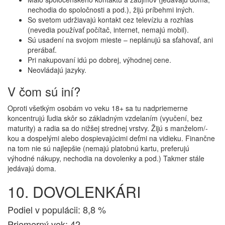
nechodia do spoločnosti a pod.), žijú príbehmi iných.
So svetom udržiavajú kontakt cez televíziu a rozhlas
(nevedia používať počítač, internet, nemajú mobil).
Sú usadení na svojom mieste – neplánujú sa sťahovať, ani
prerábať.
Pri nakupovaní idú po dobrej, výhodnej cene.
Neovládajú jazyky.
V čom sú iní?
Oproti všetkým osobám vo veku 18+ sa tu nadpriemerne
koncentrujú ľudia skôr so základným vzdelaním (vyučení, bez
maturity) a radia sa do nižšej strednej vrstvy. Žijú s manželom/-
kou a dospelými alebo dospievajúcimi deťmi na vidieku. Finančne
na tom nie sú najlepšie (nemajú platobnú kartu, preferujú
výhodné nákupy, nechodia na dovolenky a pod.) Takmer stále
jedávajú doma.
10. DOVOLENKÁRI
Podiel v populácii: 8,8 %
Priemerný vek: 42