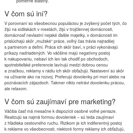
pomerne šťastný.
V čom sú iní?
V porovnaní so všeobecnou populáciou je zvýšený počet tých, čo
žijú na sídliskách v mestách, žijú v trojčlennej domácnosti,
domácnosť nevlastní nejaké ďalšie majetky, v domácnosti im
prislúchajú skôr „mužské“ práce, voľný čas trávia najradšej
s partnerom a deťmi. Práca ich skôr baví, v práci vykonávajú
príkazy nadriadených. Vo väčšine majú negatívny postoj
k nakupovaniu, nebaví ich len tak chodiť po obchodoch,
spotrebiteľské preferencie lavírujú medzi dobrou cenou
a značkou, reklamy v rádiu ich skôr obťažujú. Nastavení sú skôr
na užívanie ako na rozvoj. Preferujú dovolenky pri mori alebo na
poznávacích zájazdoch. Takmer nikto netrávi dovolenku prácou,
ale relaxom.
V čom sú zaujímaví pre marketing?
Väčšia časť má mesačne k dispozícii osobné voľné peniaze.
Realizujú sa najmä formou dovoleniek – sú teda zaujímaví
z hľadiska cestovného ruchu. Rizikom je ich indiferentný postoj
k reklame vo všeobecnosti, niektoré formy reklamy ich obťažujú,