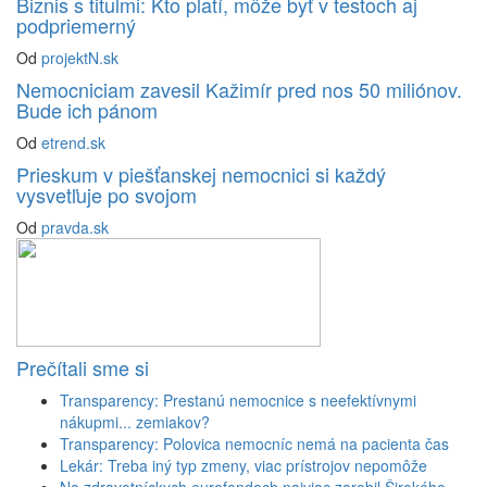
Biznis s titulmi: Kto platí, môže byť v testoch aj
podpriemerný
Od
projektN.sk
Nemocniciam zavesil Kažimír pred nos 50 miliónov.
Bude ich pánom
Od
etrend.sk
Prieskum v piešťanskej nemocnici si každý
vysvetľuje po svojom
Od
pravda.sk
Prečítali sme si
Transparency: Prestanú nemocnice s neefektívnymi
nákupmi... zemiakov?
Transparency: Polovica nemocníc nemá na pacienta čas
Lekár: Treba iný typ zmeny, viac prístrojov nepomôže
Na zdravotníckych eurofondoch najviac zarobil Širokého