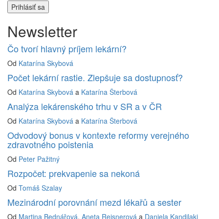
Newsletter
Čo tvorí hlavný príjem lekární?
Od
Katarína Skybová
Počet lekární rastie. Zlepšuje sa dostupnosť?
Od
Katarína Skybová
a
Katarína Šterbová
Analýza lekárenského trhu v SR a v ČR
Od
Katarína Skybová
a
Katarína Šterbová
Odvodový bonus v kontexte reformy verejného
zdravotného poistenia
Od
Peter Pažitný
Rozpočet: prekvapenie sa nekoná
Od
Tomáš Szalay
Mezinárodní porovnání mezd lékařů a sester
Od
Martina Bednářová
,
Aneta Reisnerová
a
Daniela Kandilaki