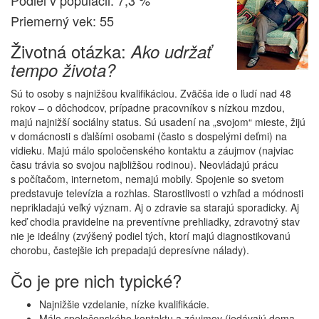
Podiel v populácii: 7,3 %
Priemerný vek: 55
Životná otázka:
Ako udržať
tempo života?
Sú to osoby s najnižšou kvalifikáciou. Zväčša ide o ľudí nad 48
rokov – o dôchodcov, prípadne pracovníkov s nízkou mzdou,
majú najnižší sociálny status. Sú usadení na „svojom“ mieste, žijú
v domácnosti s ďalšími osobami (často s dospelými deťmi) na
vidieku. Majú málo spoločenského kontaktu a záujmov (najviac
času trávia so svojou najbližšou rodinou). Neovládajú prácu
s počítačom, internetom, nemajú mobily. Spojenie so svetom
predstavuje televízia a rozhlas. Starostlivosti o vzhľad a módnosti
neprikladajú veľký význam. Aj o zdravie sa starajú sporadicky. Aj
keď chodia pravidelne na preventívne prehliadky, zdravotný stav
nie je ideálny (zvýšený podiel tých, ktorí majú diagnostikovanú
chorobu, častejšie ich prepadajú depresívne nálady).
Čo je pre nich typické?
Najnižšie vzdelanie, nízke kvalifikácie.
Málo spoločenského kontaktu a záujmov (jedávajú doma,