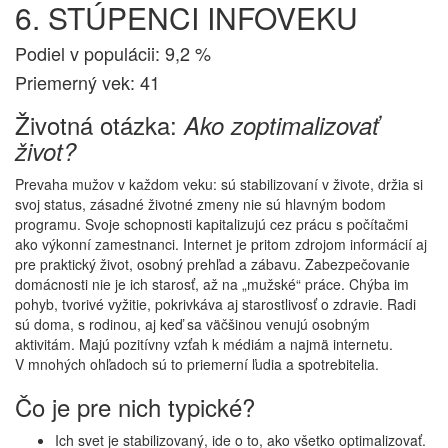
6. STÚPENCI INFOVEKU
Podiel v populácii: 9,2 %
Priemerný vek: 41
Životná otázka:
Ako zoptimalizovať
život?
Prevaha mužov v každom veku: sú stabilizovaní v živote, držia si
svoj status, zásadné životné zmeny nie sú hlavným bodom
programu. Svoje schopnosti kapitalizujú cez prácu s počítačmi
ako výkonní zamestnanci. Internet je pritom zdrojom informácií aj
pre praktický život, osobný prehľad a zábavu. Zabezpečovanie
domácnosti nie je ich starosť, až na „mužské“ práce. Chýba im
pohyb, tvorivé vyžitie, pokrivkáva aj starostlivosť o zdravie. Radi
sú doma, s rodinou, aj keď sa väčšinou venujú osobným
aktivitám. Majú pozitívny vzťah k médiám a najmä internetu.
V mnohých ohľadoch sú to priemerní ľudia a spotrebitelia.
Čo je pre nich typické?
Ich svet je stabilizovaný, ide o to, ako všetko optimalizovať.