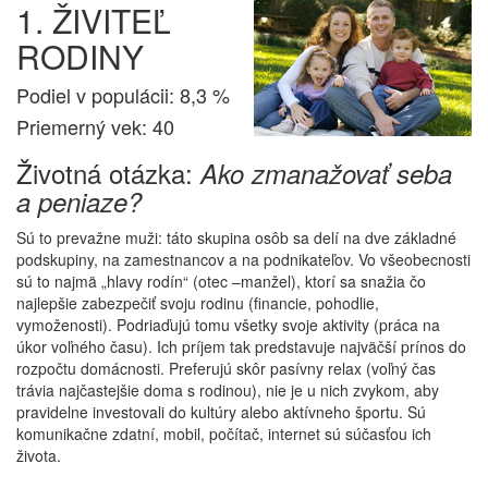
1. ŽIVITEĽ
RODINY
Podiel v populácii: 8,3 %
Priemerný vek: 40
Životná otázka:
Ako zmanažovať seba
a peniaze?
Sú to prevažne muži: táto skupina osôb sa delí na dve základné
podskupiny, na zamestnancov a na podnikateľov. Vo všeobecnosti
sú to najmä „hlavy rodín“ (otec –manžel), ktorí sa snažia čo
najlepšie zabezpečiť svoju rodinu (financie, pohodlie,
vymoženosti). Podriaďujú tomu všetky svoje aktivity (práca na
úkor voľného času). Ich príjem tak predstavuje najväčší prínos do
rozpočtu domácnosti. Preferujú skôr pasívny relax (voľný čas
trávia najčastejšie doma s rodinou), nie je u nich zvykom, aby
pravidelne investovali do kultúry alebo aktívneho športu. Sú
komunikačne zdatní, mobil, počítač, internet sú súčasťou ich
života.