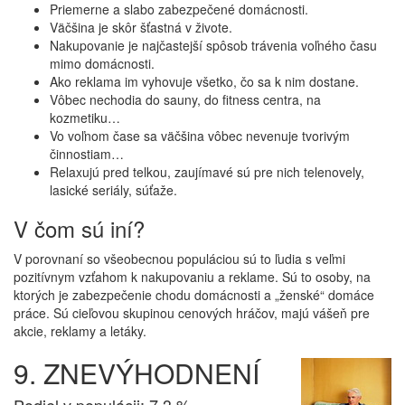
Priemerne a slabo zabezpečené domácnosti.
Väčšina je skôr šťastná v živote.
Nakupovanie je najčastejší spôsob trávenia voľného času
mimo domácnosti.
Ako reklama im vyhovuje všetko, čo sa k nim dostane.
Vôbec nechodia do sauny, do fitness centra, na
kozmetiku…
Vo voľnom čase sa väčšina vôbec nevenuje tvorivým
činnostiam…
Relaxujú pred telkou, zaujímavé sú pre nich telenovely,
lasické seriály, súťaže.
V čom sú iní?
V porovnaní so všeobecnou populáciou sú to ľudia s veľmi
pozitívnym vzťahom k nakupovaniu a reklame. Sú to osoby, na
ktorých je zabezpečenie chodu domácnosti a „ženské“ domáce
práce. Sú cieľovou skupinou cenových hráčov, majú vášeň pre
akcie, reklamy a letáky.
9. ZNEVÝHODNENÍ