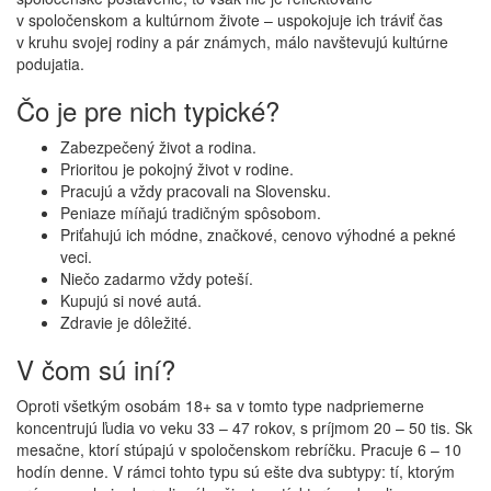
v spoločenskom a kultúrnom živote – uspokojuje ich tráviť čas
v kruhu svojej rodiny a pár známych, málo navštevujú kultúrne
podujatia.
Čo je pre nich typické?
Zabezpečený život a rodina.
Prioritou je pokojný život v rodine.
Pracujú a vždy pracovali na Slovensku.
Peniaze míňajú tradičným spôsobom.
Priťahujú ich módne, značkové, cenovo výhodné a pekné
veci.
Niečo zadarmo vždy poteší.
Kupujú si nové autá.
Zdravie je dôležité.
V čom sú iní?
Oproti všetkým osobám 18+ sa v tomto type nadpriemerne
koncentrujú ľudia vo veku 33 – 47 rokov, s príjmom 20 – 50 tis. Sk
mesačne, ktorí stúpajú v spoločenskom rebríčku. Pracuje 6 – 10
hodín denne. V rámci tohto typu sú ešte dva subtypy: tí, ktorým