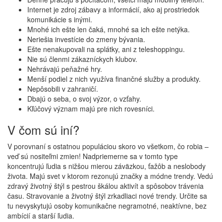
Internet je zdroj zábavy a informácií, ako aj prostriedok
komunikácie s inými.
Mnohé ich ešte len čaká, mnohé sa ich ešte netýka.
Neriešia investície do zmeny bývania.
Ešte nenakupovali na splátky, ani z teleshoppingu.
Nie sú členmi zákazníckych klubov.
Nehrávajú peňažné hry.
Menší podiel z nich využíva finančné služby a produkty.
Nepôsobili v zahraničí.
Dbajú o seba, o svoj výzor, o vzťahy.
Kľúčový význam majú pre nich rovesníci.
V čom sú iní?
V porovnaní s ostatnou populáciou skoro vo všetkom, čo robia –
veď sú nositeľmi zmien! Nadpriemerne sa v tomto type
koncentrujú ľudia s nižšou mierou záväzkou, ťažôb a neslobody
života. Majú svet v ktorom rezonujú značky a módne trendy. Vedú
zdravý životný štýl s pestrou škálou aktivít a spôsobov trávenia
času. Stravovanie a životný štýl zrkadliaci nové trendy. Určite sa
tu nevyskytujú osoby komunikačne negramotné, neaktívne, bez
ambícií a starší ľudia.