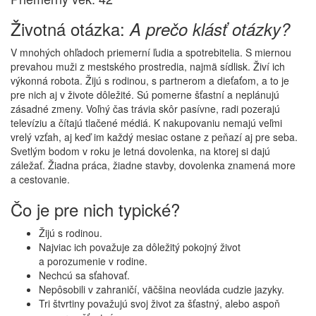
Životná otázka:
A prečo klásť otázky?
V mnohých ohľadoch priemerní ľudia a spotrebitelia. S miernou
prevahou muži z mestského prostredia, najmä sídlisk. Živí ich
výkonná robota. Žijú s rodinou, s partnerom a dieťaťom, a to je
pre nich aj v živote dôležité. Sú pomerne šťastní a neplánujú
zásadné zmeny. Voľný čas trávia skôr pasívne, radi pozerajú
televíziu a čítajú tlačené médiá. K nakupovaniu nemajú veľmi
vrelý vzťah, aj keď im každý mesiac ostane z peňazí aj pre seba.
Svetlým bodom v roku je letná dovolenka, na ktorej si dajú
záležať. Žiadna práca, žiadne stavby, dovolenka znamená more
a cestovanie.
Čo je pre nich typické?
Žijú s rodinou.
Najviac ich považuje za dôležitý pokojný život
a porozumenie v rodine.
Nechcú sa sťahovať.
Nepôsobili v zahraničí, väčšina neovláda cudzie jazyky.
Tri štvrtiny považujú svoj život za šťastný, alebo aspoň