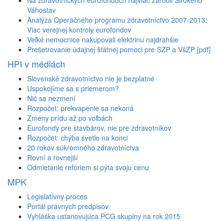
Váhostav
Analýza Operačného programu zdravotníctvo 2007-2013:
Viac verejnej kontroly eurofondov
Veľké nemocnice nakupovali elektrinu najdrahšie
Prešetrovanie údajnej štátnej pomoci pre SZP a VšZP [pdf]
HPI v médiách
Slovenské zdravotníctvo nie je bezplatné
Uspokojíme sa s priemerom?
Nič sa nezmení
Rozpočet: prekvapenie sa nekoná
Zmeny prídu až po voľbách
Eurofondy pre stavbárov, nie pre zdravotníkov
Rozpočet: chýba svetlo na konci
20 rokov súkromného zdravotníctva
Rovní a rovnejší
Odmietanie reforiem si pýta svoju cenu
MPK
Legislatívny proces
Portál právnych predpisov
Vyhláška ustanovujúca PCG skupiny na rok 2015