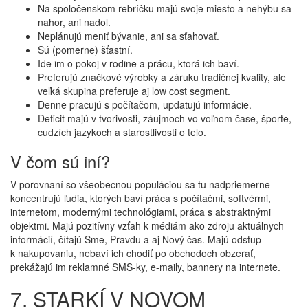
Na spoločenskom rebríčku majú svoje miesto a nehýbu sa
nahor, ani nadol.
Neplánujú meniť bývanie, ani sa sťahovať.
Sú (pomerne) šťastní.
Ide im o pokoj v rodine a prácu, ktorá ich baví.
Preferujú značkové výrobky a záruku tradičnej kvality, ale
veľká skupina preferuje aj low cost segment.
Denne pracujú s počítačom, updatujú informácie.
Deficit majú v tvorivosti, záujmoch vo voľnom čase, športe,
cudzích jazykoch a starostlivosti o telo.
V čom sú iní?
V porovnaní so všeobecnou populáciou sa tu nadpriemerne
koncentrujú ľudia, ktorých baví práca s počítačmi, softvérmi,
internetom, modernými technológiami, práca s abstraktnými
objektmi. Majú pozitívny vzťah k médiám ako zdroju aktuálnych
informácií, čítajú Sme, Pravdu a aj Nový čas. Majú odstup
k nakupovaniu, nebaví ich chodiť po obchodoch obzerať,
prekážajú im reklamné SMS-ky, e-maily, bannery na internete.
7. STARKÍ V NOVOM