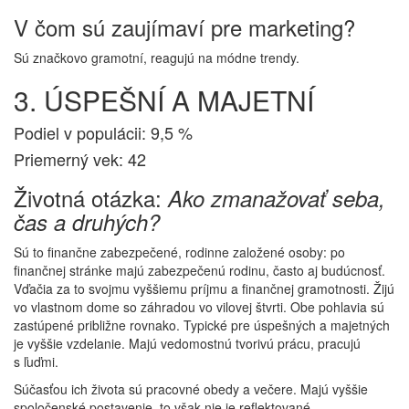
V čom sú zaujímaví pre marketing?
Sú značkovo gramotní, reagujú na módne trendy.
3. ÚSPEŠNÍ A MAJETNÍ
Podiel v populácii: 9,5 %
Priemerný vek: 42
Životná otázka:
Ako zmanažovať seba,
čas a druhých?
Sú to finančne zabezpečené, rodinne založené osoby: po
finančnej stránke majú zabezpečenú rodinu, často aj budúcnosť.
Vďačia za to svojmu vyššiemu príjmu a finančnej gramotnosti. Žijú
vo vlastnom dome so záhradou vo vilovej štvrti. Obe pohlavia sú
zastúpené približne rovnako. Typické pre úspešných a majetných
je vyššie vzdelanie. Majú vedomostnú tvorivú prácu, pracujú
s ľuďmi.
Súčasťou ich života sú pracovné obedy a večere. Majú vyššie
spoločenské postavenie, to však nie je reflektované