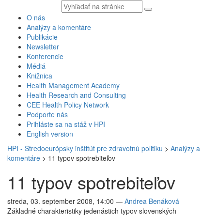
Vyhľadávaný
text
O nás
Analýzy a komentáre
Publikácie
Newsletter
Konferencie
Médiá
Knižnica
Health Management Academy
Health Research and Consulting
CEE Health Policy Network
Podporte nás
Prihláste sa na stáž v HPI
English version
HPI - Stredoeurópsky inštitút pre zdravotnú politiku
>
Analýzy a
komentáre
>
11 typov spotrebiteľov
11 typov spotrebiteľov
streda, 03. september 2008, 14:00
—
Andrea Benáková
Základné charakteristiky jedenástich typov slovenských