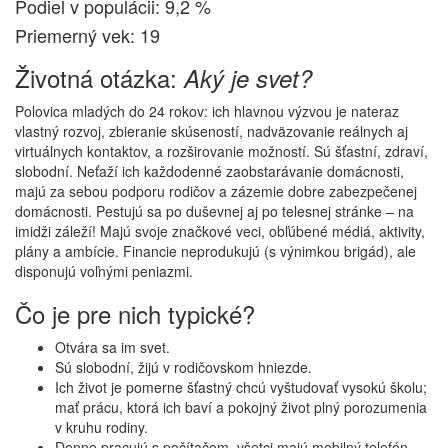
Podiel v populácii: 9,2 %
Priemerný vek: 19
Životná otázka:
Aký je svet?
Polovica mladých do 24 rokov: ich hlavnou výzvou je nateraz
vlastný rozvoj, zbieranie skúseností, nadväzovanie reálnych aj
virtuálnych kontaktov, a rozširovanie možností. Sú šťastní, zdraví,
slobodní. Neťaží ich každodenné zaobstarávanie domácnosti,
majú za sebou podporu rodičov a zázemie dobre zabezpečenej
domácnosti. Pestujú sa po duševnej aj po telesnej stránke – na
imidži záleží! Majú svoje značkové veci, obľúbené médiá, aktivity,
plány a ambície. Financie neprodukujú (s výnimkou brigád), ale
disponujú voľnými peniazmi.
Čo je pre nich typické?
Otvára sa im svet.
Sú slobodní, žijú v rodičovskom hniezde.
Ich život je pomerne šťastný chcú vyštudovať vysokú školu;
mať prácu, ktorá ich baví a pokojný život plný porozumenia
v kruhu rodiny.
Denne pracujú s počítačom, všetci majú mobilný telefón.