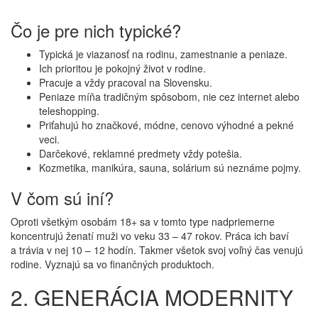
Čo je pre nich typické?
Typická je viazanosť na rodinu, zamestnanie a peniaze.
Ich prioritou je pokojný život v rodine.
Pracuje a vždy pracoval na Slovensku.
Peniaze míňa tradičným spôsobom, nie cez internet alebo
teleshopping.
Priťahujú ho značkové, módne, cenovo výhodné a pekné
veci.
Darčekové, reklamné predmety vždy potešia.
Kozmetika, manikúra, sauna, solárium sú neznáme pojmy.
V čom sú iní?
Oproti všetkým osobám 18+ sa v tomto type nadpriemerne
koncentrujú ženatí muži vo veku 33 – 47 rokov. Práca ich baví
a trávia v nej 10 – 12 hodín. Takmer všetok svoj voľný čas venujú
rodine. Vyznajú sa vo finančných produktoch.
2. GENERÁCIA MODERNITY