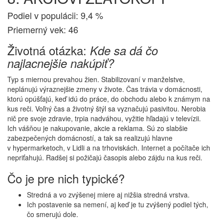
Podiel v populácii: 9,4 %
Priemerný vek: 46
Životná otázka:
Kde sa dá čo
najlacnejšie nakúpiť?
Typ s miernou prevahou žien. Stabilizovaní v manželstve,
neplánujú výraznejšie zmeny v živote. Čas trávia v domácnosti,
ktorú opúšťajú, keď idú do práce, do obchodu alebo k známym na
kus reči. Voľný čas a životný štýl sa vyznačujú pasivitou. Nerobia
nič pre svoje zdravie, trpia nadváhou, vyžitie hľadajú v televízii.
Ich vášňou je nakupovanie, akcie a reklama. Sú zo slabšie
zabezpečených domácností, a tak sa realizujú hlavne
v hypermarketoch, v Lidli a na trhoviskách. Internet a počítače ich
nepriťahujú. Radšej si požičajú časopis alebo zájdu na kus reči.
Čo je pre nich typické?
Stredná a vo zvýšenej miere aj nižšia stredná vrstva.
Ich postavenie sa nemení, aj keď je tu zvýšený podiel tých,
čo smerujú dole.