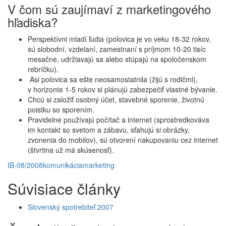
V čom sú zaujímaví z marketingového
hľadiska?
Perspektívni mladí ľudia (polovica je vo veku 18-32 rokov,
sú slobodní, vzdelaní, zamestnaní s príjmom 10-20 tisíc
mesačne, udržiavajú sa alebo stúpajú na spoločenskom
rebríčku).
Asi polovica sa ešte neosamostatnila (žijú s rodičmi),
v horizonte 1-5 rokov si plánujú zabezpečiť vlastné bývanie.
Chcú si založiť osobný účet, stavebné sporenie, životnú
poistku so sporením.
Pravidelne používajú počítač a internet (sprostredkováva
im kontakt so svetom a zábavu, sťahujú si obrázky,
zvonenia do mobilov), sú otvorení nakupovaniu cez internet
(štvrtina už má skúsenosť).
IB-08/2008
komunikácia
marketing
Súvisiace články
Slovenský spotrebiteľ 2007