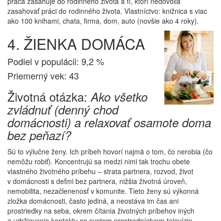
práca zasahuje do rodinného života a tí, ktorí nedovolia
zasahovať práci do rodinného života. Vlastníctvo: knižnica s viac
ako 100 knihami, chata, firma, dom, auto (novšie ako 4 roky).
4. ŽIENKA DOMÁCA
Podiel v populácii: 9,2 %
Priemerný vek: 43
Životná otázka:
Ako všetko
zvládnuť (denný chod
domácnosti) a relaxovať osamote doma
bez peňazí?
Sú to výlučne ženy. Ich príbeh hovorí najmä o tom, čo nerobia (čo
nemôžu robiť). Koncentrujú sa medzi nimi tak trochu obete
vlastného životného príbehu – strata partnera, rozvod, život
v domácnosti s deťmi bez partnera, nižšia životná úroveň,
nemobilita, nezačlenenosť v komunite. Tieto ženy sú výkonná
zložka domácnosti, často jediná, a neostáva im čas ani
prostriedky na seba, okrem čítania životných príbehov iných
a udržiavania kontaktu so svetom prostredníctvom televízie.