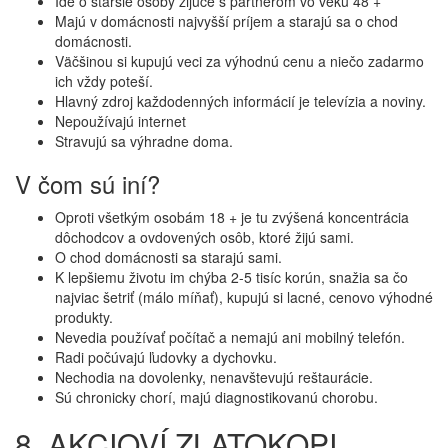
Ide o staršie osoby žijúce s partnerom vo veku 48 +
Majú v domácnosti najvyšší príjem a starajú sa o chod
domácnosti.
Väčšinou si kupujú veci za výhodnú cenu a niečo zadarmo
ich vždy poteší.
Hlavný zdroj každodenných informácií je televízia a noviny.
Nepoužívajú internet
Stravujú sa výhradne doma.
V čom sú iní?
Oproti všetkým osobám 18 + je tu zvýšená koncentrácia
dôchodcov a ovdovených osôb, ktoré žijú sami.
O chod domácnosti sa starajú sami.
K lepšiemu životu im chýba 2-5 tisíc korún, snažia sa čo
najviac šetriť (málo míňať), kupujú si lacné, cenovo výhodné
produkty.
Nevedia používať počítač a nemajú ani mobilný telefón.
Radi počúvajú ľudovky a dychovku.
Nechodia na dovolenky, nenavštevujú reštaurácie.
Sú chronicky chorí, majú diagnostikovanú chorobu.
8. AKCIOVÍ ZLATOKOPI