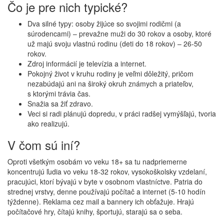
Čo je pre nich typické?
Dva silné typy: osoby žijúce so svojimi rodičmi (a
súrodencami) – prevažne muži do 30 rokov a osoby, ktoré
už majú svoju vlastnú rodinu (deti do 18 rokov) – 26-50
rokov.
Zdroj informácií je televízia a internet.
Pokojný život v kruhu rodiny je veľmi dôležitý, pričom
nezabúdajú ani na široký okruh známych a priateľov,
s ktorými trávia čas.
Snažia sa žiť zdravo.
Veci si radi plánujú dopredu, v práci radšej vymýšľajú, tvoria
ako realizujú.
V čom sú iní?
Oproti všetkým osobám vo veku 18+ sa tu nadpriemerne
koncentrujú ľudia vo veku 18-32 rokov, vysokoškolsky vzdelaní,
pracujúci, ktorí bývajú v byte v osobnom vlastníctve. Patria do
strednej vrstvy, denne používajú počítač a internet (5-10 hodín
týždenne). Reklama cez mail a bannery ich obťažuje. Hrajú
počítačové hry, čítajú knihy, športujú, starajú sa o seba.