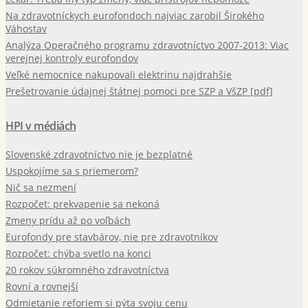
Na zdravotníckych eurofondoch najviac zarobil Širokého
Váhostav
Analýza Operačného programu zdravotníctvo 2007-2013: Viac
verejnej kontroly eurofondov
Veľké nemocnice nakupovali elektrinu najdrahšie
Prešetrovanie údajnej štátnej pomoci pre SZP a VšZP [pdf]
HPI v médiách
Slovenské zdravotníctvo nie je bezplatné
Uspokojíme sa s priemerom?
Nič sa nezmení
Rozpočet: prekvapenie sa nekoná
Zmeny prídu až po voľbách
Eurofondy pre stavbárov, nie pre zdravotníkov
Rozpočet: chýba svetlo na konci
20 rokov súkromného zdravotníctva
Rovní a rovnejší
Odmietanie reforiem si pýta svoju cenu