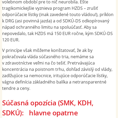
volebnom období pre to nič neurobila. Ešte
tragikomickejšie vyznieva program HZDS – zrušiť
odporúčacie lístky (inak zavedené touto vládou!), príklon
k DRG (asi povinná jazda) a od SDKÚ-DS odkopírovaný
nápad ochranného limitu na spoluúčasť. Aby sa
nepovedalo, tak HZDS má 150 EUR ročne, kým SDKÚ-DS
120 EUR.
V princípe však môžeme konštatovať, že ak by
pokračovala vláda súčasného tria, nemáme sa
v zdravotníctve veľmi na čo tešiť. Pretrvávajúca
koncentrácia na poistnom trhu, dohľad závislý od vlády,
zadlžujúce sa nemocnice, iritujúce odporúčacie lístky,
vágna definícia základného balíka a netransparentné
tendre a ceny.
Súčasná opozícia (SMK, KDH,
SDKÚ): hlavne opatrne