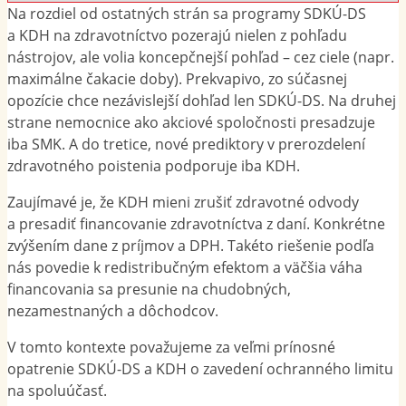
Na rozdiel od ostatných strán sa programy SDKÚ-DS
a KDH na zdravotníctvo pozerajú nielen z pohľadu
nástrojov, ale volia koncepčnejší pohľad – cez ciele (napr.
maximálne čakacie doby). Prekvapivo, zo súčasnej
opozície chce nezávislejší dohľad len SDKÚ-DS. Na druhej
strane nemocnice ako akciové spoločnosti presadzuje
iba SMK. A do tretice, nové prediktory v prerozdelení
zdravotného poistenia podporuje iba KDH.
Zaujímavé je, že KDH mieni zrušiť zdravotné odvody
a presadiť financovanie zdravotníctva z daní. Konkrétne
zvýšením dane z príjmov a DPH. Takéto riešenie podľa
nás povedie k redistribučným efektom a väčšia váha
financovania sa presunie na chudobných,
nezamestnaných a dôchodcov.
V tomto kontexte považujeme za veľmi prínosné
opatrenie SDKÚ-DS a KDH o zavedení ochranného limitu
na spoluúčasť.