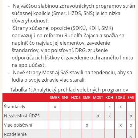
Najväčšou slabinou zdravotníckych programov strán
súčasnej koalície (Smer, HZDS, SNS) je ich nízka
dôveryhodnosť.
Strany súčasnej opozície (SDKÚ, KDH, SMK)
nadväzujú na reformu Rudolfa Zajaca a snažia sa
naplniť čo najviac jej elementov: zavedenie
štandardov, viac poisťovní, DRG, zrušenie
odporúčacích lístkov či zavedenie ochranného limitu
na spoluúčasť.
Nové strany Most aj SaS stavili na tendenciu, aby sa
ľudia o svoje zdravie viac starali.
Tabuľka 1:
Analytický prehľad volebných programov
SMER
SNS
HZDS
SMK
MOST
KDH
SDKÚ
SAS
Štandardy
x
x
x
Nezávislosť ÚDZS
x
x
x
Viac poisťovní
x
x
x
Rozdelenie
x