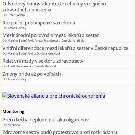
Odvodový bonus v kontexte reformy verejného
zdravotného poistenia
Od
Peter Pažitný
Rozpočet: prekvapenie sa nekoná
Od
Tomáš Szalay
Mezinárodní porovnání mezd lékařů a sester
Od
Martina Bednářová
,
Aneta Reisnerová
a
Daniela Kandilaki
Vnitřní diferenciace mezd lékařů a sester v České republice
Od
Martina Bednářová
a
Daniela Kandilaki
Relativní mzdy v sektoru zdravotnictví
Od
Aneta Reisnerová
a
Daniela Kandilaki
Zmeny prídu až po voľbách
Od
Tomáš Szalay
Monitoring
Prečo liečba neplodnosti láka oligarchov
Od
etrend.sk
Zdravotné sestry budú protestovať proti rozkrádaniu