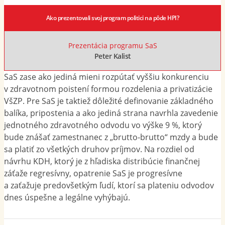
Ako prezentovali svoj program politici na pôde HPI?
Prezentácia programu SaS
Peter Kalist
SaS zase ako jediná mieni rozpútať vyššiu konkurenciu
v zdravotnom poistení formou rozdelenia a privatizácie
VšZP. Pre SaS je taktiež dôležité definovanie základného
balíka, pripostenia a ako jediná strana navrhla zavedenie
jednotného zdravotného odvodu vo výške 9 %, ktorý
bude znášať zamestnanec z „brutto-brutto“ mzdy a bude
sa platiť zo všetkých druhov príjmov. Na rozdiel od
návrhu KDH, ktorý je z hľadiska distribúcie finančnej
záťaže regresívny, opatrenie SaS je progresívne
a zaťažuje predovšetkým ľudí, ktorí sa plateniu odvodov
dnes úspešne a legálne vyhýbajú.