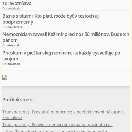
zdravotníctva
Od
pravda.sk
Biznis s titulmi: Kto platí, môže byť v testoch aj
podpriemerný
Od
projektN.sk
Nemocniciam zavesil Kažimír pred nos 50 miliónov. Bude ich
pánom
Od
etrend.sk
Prieskum v piešťanskej nemocnici si každý vysvetľuje po
svojom
Od
pravda.sk
Prečítali sme si
Transparency: Prestanú nemocnice s neefektívnymi nákupmi...
zemiakov?
Transparency: Polovica nemocníc nemá na pacienta čas
Lekár: Treba iný typ zmeny, viac prístrojov nepomôže