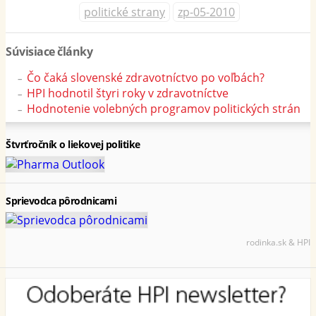
politické strany
zp-05-2010
Súvisiace články
Čo čaká slovenské zdravotníctvo po voľbách?
HPI hodnotil štyri roky v zdravotníctve
Hodnotenie volebných programov politických strán
Štvrťročník o liekovej politike
Sprievodca pôrodnicami
rodinka.sk & HPI