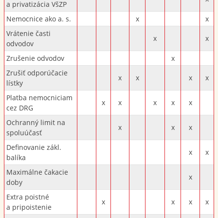
a privatizácia VšZP
Nemocnice ako a. s.
x
x
Vrátenie časti
x
x
odvodov
Zrušenie odvodov
x
Zrušiť odporúčacie
x
x
x
x
lístky
Platba nemocniciam
x
x
x
x
x
cez DRG
Ochranný limit na
x
x
x
spoluúčasť
Definovanie zákl.
x
x
balíka
Maximálne čakacie
x
doby
Extra poistné
x
x
x
x
a pripoistenie