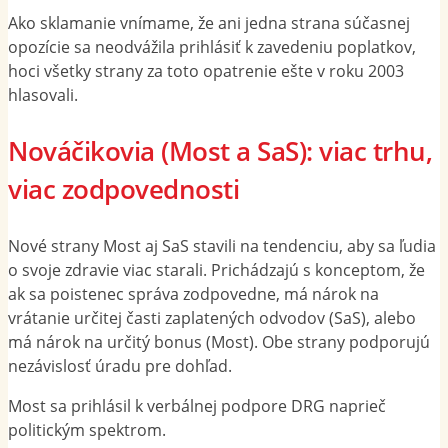
Ako sklamanie vnímame, že ani jedna strana súčasnej
opozície sa neodvážila prihlásiť k zavedeniu poplatkov,
hoci všetky strany za toto opatrenie ešte v roku 2003
hlasovali.
Nováčikovia (Most a SaS): viac trhu,
viac zodpovednosti
Nové strany Most aj SaS stavili na tendenciu, aby sa ľudia
o svoje zdravie viac starali. Prichádzajú s konceptom, že
ak sa poistenec správa zodpovedne, má nárok na
vrátanie určitej časti zaplatených odvodov (SaS), alebo
má nárok na určitý bonus (Most). Obe strany podporujú
nezávislosť úradu pre dohľad.
Most sa prihlásil k verbálnej podpore DRG naprieč
politickým spektrom.