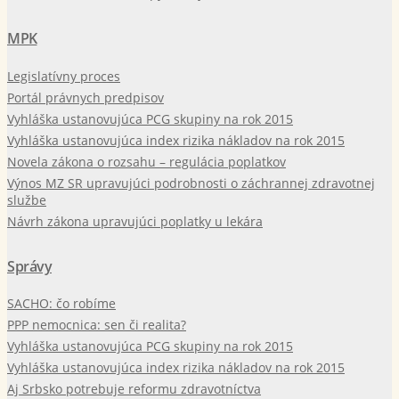
MPK
Legislatívny proces
Portál právnych predpisov
Vyhláška ustanovujúca PCG skupiny na rok 2015
Vyhláška ustanovujúca index rizika nákladov na rok 2015
Novela zákona o rozsahu – regulácia poplatkov
Výnos MZ SR upravujúci podrobnosti o záchrannej zdravotnej
službe
Návrh zákona upravujúci poplatky u lekára
Správy
SACHO: čo robíme
PPP nemocnica: sen či realita?
Vyhláška ustanovujúca PCG skupiny na rok 2015
Vyhláška ustanovujúca index rizika nákladov na rok 2015
Aj Srbsko potrebuje reformu zdravotníctva