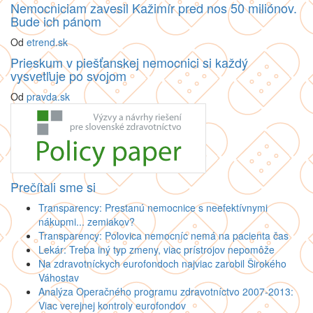
Nemocniciam zavesil Kažimír pred nos 50 miliónov.
Bude ich pánom
Od
etrend.sk
Prieskum v piešťanskej nemocnici si každý
vysvetľuje po svojom
Od
pravda.sk
Prečítali sme si
Transparency: Prestanú nemocnice s neefektívnymi
nákupmi... zemiakov?
Transparency: Polovica nemocníc nemá na pacienta čas
Lekár: Treba iný typ zmeny, viac prístrojov nepomôže
Na zdravotníckych eurofondoch najviac zarobil Širokého
Váhostav
Analýza Operačného programu zdravotníctvo 2007-2013:
Viac verejnej kontroly eurofondov