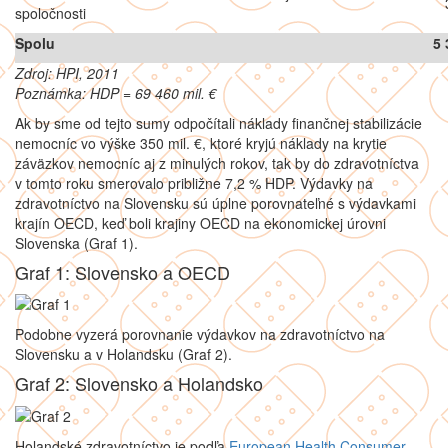
spoločnosti
Spolu
5 
Zdroj: HPI, 2011
Poznámka: HDP = 69 460 mil. €
Ak by sme od tejto sumy odpočítali náklady finančnej stabilizácie
nemocníc vo výške 350 mil. €, ktoré kryjú náklady na krytie
záväzkov nemocníc aj z minulých rokov, tak by do zdravotníctva
v tomto roku smerovalo približne 7,2 % HDP. Výdavky na
zdravotníctvo na Slovensku sú úplne porovnateľné s výdavkami
krajín OECD, keď boli krajiny OECD na ekonomickej úrovni
Slovenska (Graf 1).
Graf 1: Slovensko a OECD
Podobne vyzerá porovnanie výdavkov na zdravotníctvo na
Slovensku a v Holandsku (Graf 2).
Graf 2: Slovensko a Holandsko
Holandské zdravotníctvo je podľa
European Health Consumer