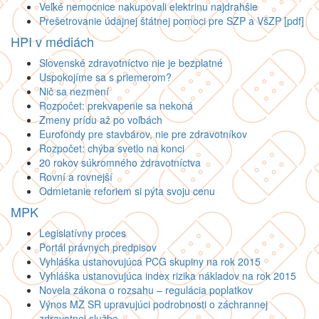
Veľké nemocnice nakupovali elektrinu najdrahšie
Prešetrovanie údajnej štátnej pomoci pre SZP a VšZP [pdf]
HPI v médiách
Slovenské zdravotníctvo nie je bezplatné
Uspokojíme sa s priemerom?
Nič sa nezmení
Rozpočet: prekvapenie sa nekoná
Zmeny prídu až po voľbách
Eurofondy pre stavbárov, nie pre zdravotníkov
Rozpočet: chýba svetlo na konci
20 rokov súkromného zdravotníctva
Rovní a rovnejší
Odmietanie reforiem si pýta svoju cenu
MPK
Legislatívny proces
Portál právnych predpisov
Vyhláška ustanovujúca PCG skupiny na rok 2015
Vyhláška ustanovujúca index rizika nákladov na rok 2015
Novela zákona o rozsahu – regulácia poplatkov
Výnos MZ SR upravujúci podrobnosti o záchrannej
zdravotnej službe