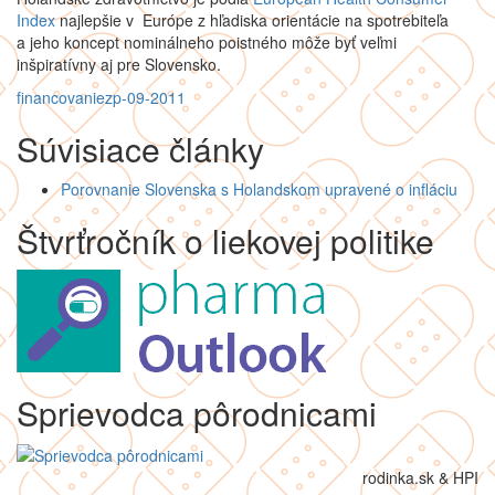
Index
najlepšie v Európe z hľadiska orientácie na spotrebiteľa
a jeho koncept nominálneho poistného môže byť veľmi
inšpiratívny aj pre Slovensko.
financovanie
zp-09-2011
Súvisiace články
Porovnanie Slovenska s Holandskom upravené o infláciu
Štvrťročník o liekovej politike
Sprievodca pôrodnicami
rodinka.sk & HPI