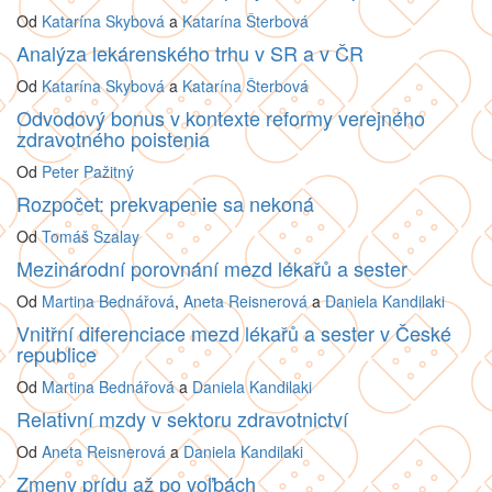
Od
Katarína Skybová
a
Katarína Šterbová
Analýza lekárenského trhu v SR a v ČR
Od
Katarína Skybová
a
Katarína Šterbová
Odvodový bonus v kontexte reformy verejného
zdravotného poistenia
Od
Peter Pažitný
Rozpočet: prekvapenie sa nekoná
Od
Tomáš Szalay
Mezinárodní porovnání mezd lékařů a sester
Od
Martina Bednářová
,
Aneta Reisnerová
a
Daniela Kandilaki
Vnitřní diferenciace mezd lékařů a sester v České
republice
Od
Martina Bednářová
a
Daniela Kandilaki
Relativní mzdy v sektoru zdravotnictví
Od
Aneta Reisnerová
a
Daniela Kandilaki
Zmeny prídu až po voľbách