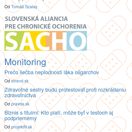
Od
Tomáš Szalay
Monitoring
Prečo liečba neplodnosti láka oligarchov
Od
etrend.sk
Zdravotné sestry budú protestovať proti rozkrádaniu
zdravotníctva
Od
pravda.sk
Biznis s titulmi: Kto platí, môže byť v testoch aj
podpriemerný
Od
projektN.sk