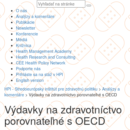
Vyhľadávaný
text
O nás
Analýzy a komentáre
Publikácie
Newsletter
Konferencie
Médiá
Knižnica
Health Management Academy
Health Research and Consulting
CEE Health Policy Network
Podporte nás
Prihláste sa na stáž v HPI
English version
HPI - Stredoeurópsky inštitút pre zdravotnú politiku
>
Analýzy a
komentáre
>
Výdavky na zdravotníctvo porovnateľné s OECD
Výdavky na zdravotníctvo
porovnateľné s OECD