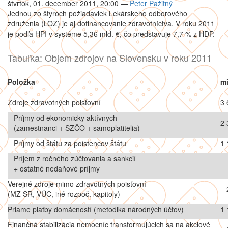
štvrtok, 01. december 2011, 20:00
—
Peter Pažitný
Jednou zo štyroch požiadaviek Lekárskeho odborového
združenia (LOZ) je aj dofinancovanie zdravotníctva. V roku 2011
je podľa HPI v systéme 5,36 mld. €, čo predstavuje 7,7 % z HDP.
Tabuľka: Objem zdrojov na Slovensku v roku 2011
Položka
mi
Zdroje zdravotných poisťovní
3 
Príjmy od ekonomicky aktívnych
2 
(zamestnanci + SZČO + samoplatitelia)
Príjmy od štátu za poistencov štátu
1 
Príjem z ročného zúčtovania a sankcií
+ ostatné nedaňové príjmy
Verejné zdroje mimo zdravotných poisťovní
(MZ SR, VÚC, iné rozpoč. kapitoly)
Priame platby domácností (metodika národných účtov)
1 
Finančná stabilizácia nemocníc transformujúcich sa na akciové