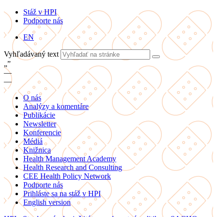
Stáž v HPI
Podporte nás
EN
Vyhľadávaný text
„
”
—
—
O nás
Analýzy a komentáre
Publikácie
Newsletter
Konferencie
Médiá
Knižnica
Health Management Academy
Health Research and Consulting
CEE Health Policy Network
Podporte nás
Prihláste sa na stáž v HPI
English version