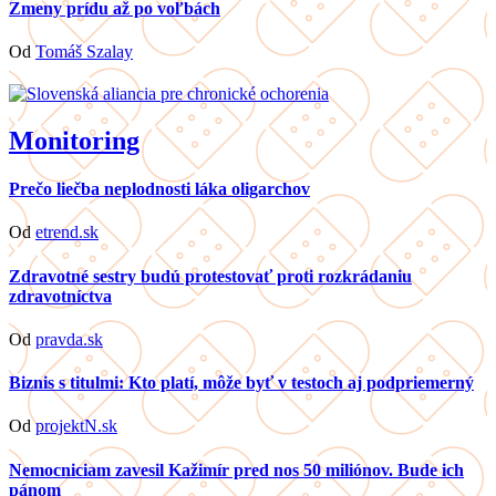
Zmeny prídu až po voľbách
Od
Tomáš Szalay
Monitoring
Prečo liečba neplodnosti láka oligarchov
Od
etrend.sk
Zdravotné sestry budú protestovať proti rozkrádaniu
zdravotníctva
Od
pravda.sk
Biznis s titulmi: Kto platí, môže byť v testoch aj podpriemerný
Od
projektN.sk
Nemocniciam zavesil Kažimír pred nos 50 miliónov. Bude ich
pánom