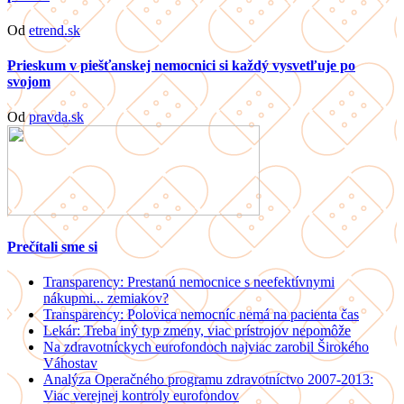
Od
etrend.sk
Prieskum v piešťanskej nemocnici si každý vysvetľuje po
svojom
Od
pravda.sk
Prečítali sme si
Transparency: Prestanú nemocnice s neefektívnymi
nákupmi... zemiakov?
Transparency: Polovica nemocníc nemá na pacienta čas
Lekár: Treba iný typ zmeny, viac prístrojov nepomôže
Na zdravotníckych eurofondoch najviac zarobil Širokého
Váhostav
Analýza Operačného programu zdravotníctvo 2007-2013:
Viac verejnej kontroly eurofondov