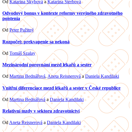
Od
Katarína Skybová
a
Katarína Šterbová
Odvodový bonus v kontexte reformy verejného zdravotného
poistenia
Od
Peter Pažitný
Rozpočet: prekvapenie sa nekoná
Od
Tomáš Szalay
Mezinárodní porovnání mezd lékařů a sester
Od
Martina Bednářová
,
Aneta Reisnerová
a
Daniela Kandilaki
Vnitřní diferenciace mezd lékařů a sester v České republice
Od
Martina Bednářová
a
Daniela Kandilaki
Relativní mzdy v sektoru zdravotnictví
Od
Aneta Reisnerová
a
Daniela Kandilaki