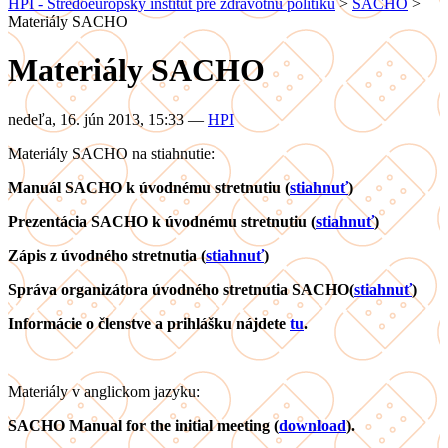
HPI - Stredoeurópsky inštitút pre zdravotnú politiku
>
SACHO
>
Materiály SACHO
Materiály SACHO
nedeľa, 16. jún 2013, 15:33
—
HPI
Materiály SACHO na stiahnutie:
Manuál SACHO k úvodnému stretnutiu (
stiahnuť
)
Prezentácia SACHO k úvodnému stretnutiu (
stiahnuť
)
Zápis z úvodného stretnutia (
stiahnuť
)
Správa organizátora úvodného stretnutia SACHO(
stiahnuť
)
Informácie o členstve a prihlášku nájdete
tu
.
Materiály v anglickom jazyku:
SACHO Manual for the initial meeting (
download
).