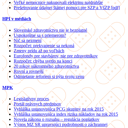
Veľké nemocnice nakupovali elektrinu najdrahšie
Prešetrovanie údajnej štátnej pomoci pre SZP a VšZP [pdf]
HPI v médiách
Slovenské zdravotníctvo nie je bezplatné
Uspokojíme sa s priemerom?
Nič sa nezmení
Rozpočet: prekvapenie sa nekoná
Zmeny prídu až po voľbách
Eurofondy pre stavbárov, nie pre zdravotníkov
Rozpočet: chýba svetlo na konci
20 rokov súkromného zdravotníctva
Rovní a rovnejší
Odmietanie reforiem si pýta svoju cenu
MPK
Legislatívny proces
Portál právnych predpisov
Vyhláška ustanovujúca PCG skupiny na rok 2015
Vyhláška ustanovujúca index rizika nákladov na rok 2015
Novela zákona o rozsahu – regulácia poplatkov
Výnos MZ SR upravujúci podrobnosti o záchrannej