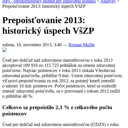
HPI - Stredoeurópsky inštitút pre zdravotnú politiku
>
Analýzy
>
Prepoisťovanie 2013: historický úspech VšZP
Prepoisťovanie 2013:
historický úspech VšZP
sobota, 16. november 2013, 3:40
—
Roman Mužik
Úrad pre dohľad nad zdravotnou starostlivosťou v roku 2013
akceptoval 109 916 zo 115 725 prihlášok na zmenu zdravotnej
poisťovne. Najviac poistencov v roku 2013 získala Všeobecná
zdravotná poisťovňa, približne 9 tisíc. Union zdravotnej poisťovni,
víťazovi prepoisťovania za rok 2012, sa poistný kmeň zmenšil
o takmer 10 tisíc poistencov. Počet poistencov, ktorí sa rozhodli
zmeniť zdravotnú poisťovňu, sa v porovnaní s rokom 2012 znížil
o približne 40 %.
Celkovo sa prepoistilo 2,1 % z celkového počtu
poistencov
Úrad pre dohľad nad zdravotnou starostlivosťou (ÚDZS) v roku