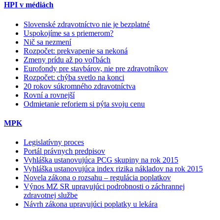
HPI v médiách
Slovenské zdravotníctvo nie je bezplatné
Uspokojíme sa s priemerom?
Nič sa nezmení
Rozpočet: prekvapenie sa nekoná
Zmeny prídu až po voľbách
Eurofondy pre stavbárov, nie pre zdravotníkov
Rozpočet: chýba svetlo na konci
20 rokov súkromného zdravotníctva
Rovní a rovnejší
Odmietanie reforiem si pýta svoju cenu
MPK
Legislatívny proces
Portál právnych predpisov
Vyhláška ustanovujúca PCG skupiny na rok 2015
Vyhláška ustanovujúca index rizika nákladov na rok 2015
Novela zákona o rozsahu – regulácia poplatkov
Výnos MZ SR upravujúci podrobnosti o záchrannej
zdravotnej službe
Návrh zákona upravujúci poplatky u lekára