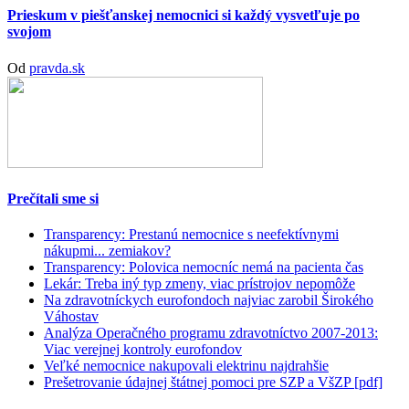
Prieskum v piešťanskej nemocnici si každý vysvetľuje po
svojom
Od
pravda.sk
Prečítali sme si
Transparency: Prestanú nemocnice s neefektívnymi
nákupmi... zemiakov?
Transparency: Polovica nemocníc nemá na pacienta čas
Lekár: Treba iný typ zmeny, viac prístrojov nepomôže
Na zdravotníckych eurofondoch najviac zarobil Širokého
Váhostav
Analýza Operačného programu zdravotníctvo 2007-2013:
Viac verejnej kontroly eurofondov
Veľké nemocnice nakupovali elektrinu najdrahšie
Prešetrovanie údajnej štátnej pomoci pre SZP a VšZP [pdf]