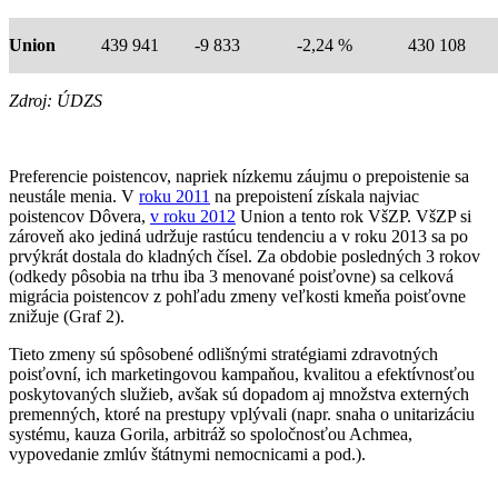
Union
439 941
-9 833
-2,24 %
430 108
Zdroj: ÚDZS
Preferencie poistencov, napriek nízkemu záujmu o prepoistenie sa
neustále menia. V
roku 2011
na prepoistení získala najviac
poistencov Dôvera,
v roku 2012
Union a tento rok VšZP. VšZP si
zároveň ako jediná udržuje rastúcu tendenciu a v roku 2013 sa po
prvýkrát dostala do kladných čísel. Za obdobie posledných 3 rokov
(odkedy pôsobia na trhu iba 3 menované poisťovne) sa celková
migrácia poistencov z pohľadu zmeny veľkosti kmeňa poisťovne
znižuje (Graf 2).
Tieto zmeny sú spôsobené odlišnými stratégiami zdravotných
poisťovní, ich marketingovou kampaňou, kvalitou a efektívnosťou
poskytovaných služieb, avšak sú dopadom aj množstva externých
premenných, ktoré na prestupy vplývali (napr. snaha o unitarizáciu
systému, kauza Gorila, arbitráž so spoločnosťou Achmea,
vypovedanie zmlúv štátnymi nemocnicami a pod.).