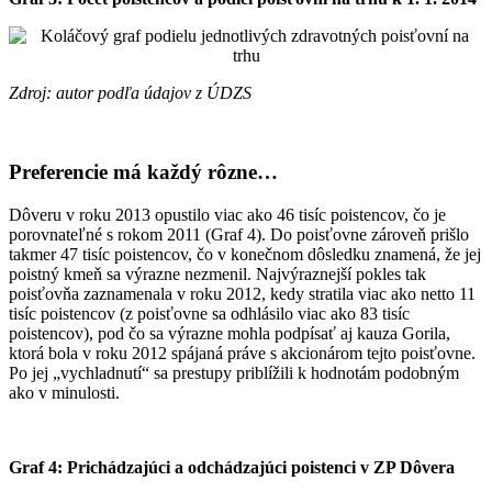
Zdroj: autor podľa údajov z ÚDZS
Preferencie má každý rôzne…
Dôveru v roku 2013 opustilo viac ako 46 tisíc poistencov, čo je
porovnateľné s rokom 2011 (Graf 4). Do poisťovne zároveň prišlo
takmer 47 tisíc poistencov, čo v konečnom dôsledku znamená, že jej
poistný kmeň sa výrazne nezmenil. Najvýraznejší pokles tak
poisťovňa zaznamenala v roku 2012, kedy stratila viac ako netto 11
tisíc poistencov (z poisťovne sa odhlásilo viac ako 83 tisíc
poistencov), pod čo sa výrazne mohla podpísať aj kauza Gorila,
ktorá bola v roku 2012 spájaná práve s akcionárom tejto poisťovne.
Po jej „vychladnutí“ sa prestupy priblížili k hodnotám podobným
ako v minulosti.
Graf 4: Prichádzajúci a odchádzajúci poistenci v ZP Dôvera