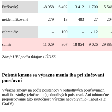
Prešovský
-8 958
6 492
3 412
1 700
5 54
neidentifikované
279
13
-483
-27
20
zahraničie
–
100
–
-112
sumár
-11 029
807
-18 854
9 026
29 88
Zdroj: HPI podľa údajov z ÚDZS
Poistné kmene sa výrazne menia iba pri zlučovaní
poisťovní
Výrazne zmeny na počte poistencov v jednotlivých poisťovniach
mali iba zániky (zlučovanie) jednotlivých poisťovní. Ani tohtoročné
prepoisťovanie túto skutočnosť výrazne neovplyvnilo (Tabuľka 3;
Graf 6).