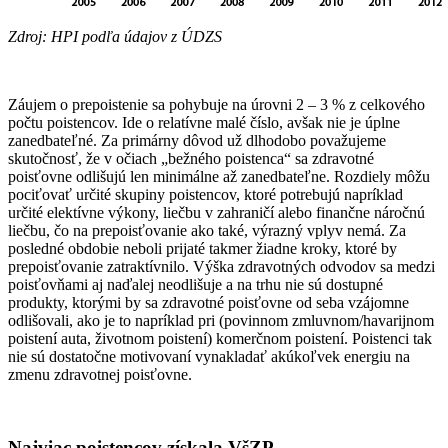
Zdroj: HPI podľa údajov z ÚDZS
Záujem o prepoistenie sa pohybuje na úrovni 2 – 3 % z celkového
počtu poistencov. Ide o relatívne malé číslo, avšak nie je úplne
zanedbateľné. Za primárny dôvod už dlhodobo považujeme
skutočnosť, že v očiach „bežného poistenca“ sa zdravotné
poisťovne odlišujú len minimálne až zanedbateľne. Rozdiely môžu
pociťovať určité skupiny poistencov, ktoré potrebujú napríklad
určité elektívne výkony, liečbu v zahraničí alebo finančne náročnú
liečbu, čo na prepoisťovanie ako také, výrazný vplyv nemá. Za
posledné obdobie neboli prijaté takmer žiadne kroky, ktoré by
prepoisťovanie zatraktívnilo. Výška zdravotných odvodov sa medzi
poisťovňami aj naďalej neodlišuje a na trhu nie sú dostupné
produkty, ktorými by sa zdravotné poisťovne od seba vzájomne
odlišovali, ako je to napríklad pri (povinnom zmluvnom/havarijnom
poistení auta, životnom poistení) komerčnom poistení. Poistenci tak
nie sú dostatočne motivovaní vynakladať akúkoľvek energiu na
zmenu zdravotnej poisťovne.
Najviac poistencov získala VšZP