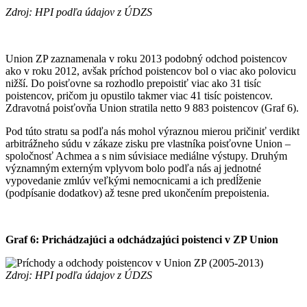
Zdroj: HPI podľa údajov z ÚDZS
Union ZP zaznamenala v roku 2013 podobný odchod poistencov
ako v roku 2012, avšak príchod poistencov bol o viac ako polovicu
nižší. Do poisťovne sa rozhodlo prepoistiť viac ako 31 tisíc
poistencov, pričom ju opustilo takmer viac 41 tisíc poistencov.
Zdravotná poisťovňa Union stratila netto 9 883 poistencov (Graf 6).
Pod túto stratu sa podľa nás mohol výraznou mierou pričiniť verdikt
arbitrážneho súdu v zákaze zisku pre vlastníka poisťovne Union –
spoločnosť Achmea a s nim súvisiace mediálne výstupy. Druhým
významným externým vplyvom bolo podľa nás aj jednotné
vypovedanie zmlúv veľkými nemocnicami a ich predĺženie
(podpísanie dodatkov) až tesne pred ukončením prepoistenia.
Graf 6: Prichádzajúci a odchádzajúci poistenci v ZP Union
Zdroj: HPI podľa údajov z ÚDZS