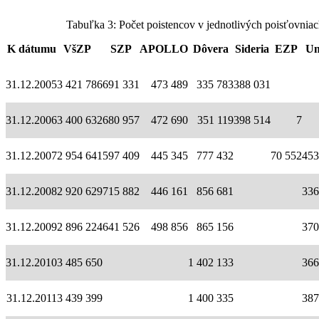
Tabuľka 3: Počet poistencov v jednotlivých poisťovnia
K dátumu
VšZP
SZP
APOLLO
Dôvera
Sideria
EZP
Un
31.12.2005
3 421 786
691 331
473 489
335 783
388 031
31.12.2006
3 400 632
680 957
472 690
351 119
398 514
7
31.12.2007
2 954 641
597 409
445 345
777 432
70 552
453
31.12.2008
2 920 629
715 882
446 161
856 681
336
31.12.2009
2 896 224
641 526
498 856
865 156
370
31.12.2010
3 485 650
1 402 133
366
31.12.2011
3 439 399
1 400 335
387