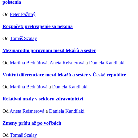
poistenia
Od
Peter Pažitný
Rozpočet: prekvapenie sa nekoná
Od
Tomáš Szalay
Mezinárodní porovnání mezd lékařů a sester
Od
Martina Bednářová
,
Aneta Reisnerová
a
Daniela Kandilaki
Vnitřní diferenciace mezd lékařů a sester v České republice
Od
Martina Bednářová
a
Daniela Kandilaki
Relativní mzdy v sektoru zdravotnictví
Od
Aneta Reisnerová
a
Daniela Kandilaki
Zmeny prídu až po voľbách
Od
Tomáš Szalay