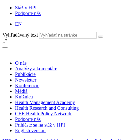
Stáž v HPI
Podporte nás
EN
Vyhľadávaný text
„
”
—
—
O nás
Analýzy a komentáre
Publikácie
Newsletter
Konferencie
Médiá
Knižnica
Health Management Academy
Health Research and Consulting
CEE Health Policy Network
Podporte nás
Prihláste sa na stáž v HPI
English version