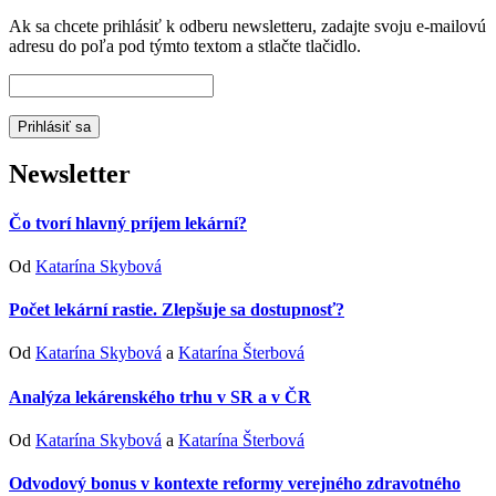
Ak sa chcete prihlásiť k odberu newsletteru, zadajte svoju e-mailovú
adresu do poľa pod týmto textom a stlačte tlačidlo.
Newsletter
Čo tvorí hlavný príjem lekární?
Od
Katarína Skybová
Počet lekární rastie. Zlepšuje sa dostupnosť?
Od
Katarína Skybová
a
Katarína Šterbová
Analýza lekárenského trhu v SR a v ČR
Od
Katarína Skybová
a
Katarína Šterbová
Odvodový bonus v kontexte reformy verejného zdravotného