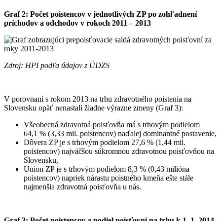
Graf 2: Počet poistencov v jednotlivých ZP po zohľadnení
príchodov a odchodov v rokoch 2011 – 2013
Zdroj: HPI podľa údajov z ÚDZS
V porovnaní s rokom 2013 na trhu zdravotného poistenia na
Slovensku opäť nenastali žiadne výrazne zmeny (Graf 3):
Všeobecná zdravotná poisťovňa má s trhovým podielom
64,1 % (3,33 mil. poistencov) naďalej dominantné postavenie,
Dôvera ZP je s trhovým podielom 27,6 % (1,44 mil.
poistencov) najväčšou súkromnou zdravotnou poisťovňou na
Slovensku,
Union ZP je s trhovým podielom 8,3 % (0,43 milióna
poistencov) napriek nárastu poistného kmeňa ešte stále
najmenšia zdravotná poisťovňa u nás.
Graf 3: Počet poistencov a podiel poisťovni na trhu k 1. 1. 2014