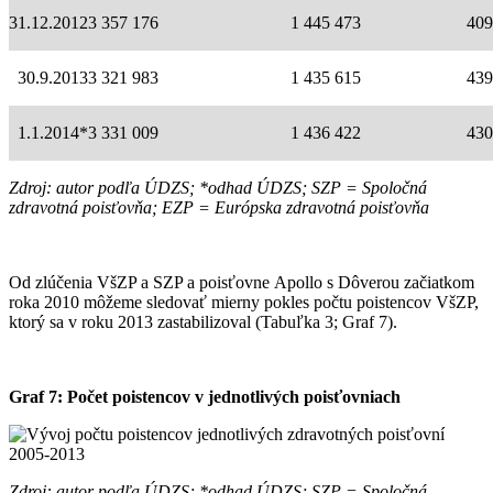
31.12.2012
3 357 176
1 445 473
409
30.9.2013
3 321 983
1 435 615
439
1.1.2014*
3 331 009
1 436 422
430
Zdroj: autor podľa ÚDZS; *odhad ÚDZS; SZP = Spoločná
zdravotná poisťovňa; EZP = Európska zdravotná poisťovňa
Od zlúčenia VšZP a SZP a poisťovne Apollo s Dôverou začiatkom
roka 2010 môžeme sledovať mierny pokles počtu poistencov VšZP,
ktorý sa v roku 2013 zastabilizoval (Tabuľka 3; Graf 7).
Graf 7: Počet poistencov v jednotlivých poisťovniach
Zdroj: autor podľa ÚDZS; *odhad ÚDZS; SZP = Spoločná