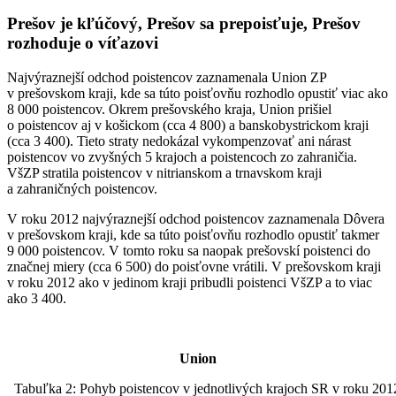
Prešov je kľúčový, Prešov sa prepoisťuje, Prešov
rozhoduje o víťazovi
Najvýraznejší odchod poistencov zaznamenala Union ZP
v prešovskom kraji, kde sa túto poisťovňu rozhodlo opustiť viac ako
8 000 poistencov. Okrem prešovského kraja, Union prišiel
o poistencov aj v košickom (cca 4 800) a banskobystrickom kraji
(cca 3 400). Tieto straty nedokázal vykompenzovať ani nárast
poistencov vo zvyšných 5 krajoch a poistencoch zo zahraničia.
VšZP stratila poistencov v nitrianskom a trnavskom kraji
a zahraničných poistencov.
V roku 2012 najvýraznejší odchod poistencov zaznamenala Dôvera
v prešovskom kraji, kde sa túto poisťovňu rozhodlo opustiť takmer
9 000 poistencov. V tomto roku sa naopak prešovskí poistenci do
značnej miery (cca 6 500) do poisťovne vrátili. V prešovskom kraji
v roku 2012 ako v jedinom kraji pribudli poistenci VšZP a to viac
ako 3 400.
Union
Tabuľka 2: Pohyb poistencov v jednotlivých krajoch SR v roku 201