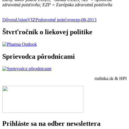
zdravotná poisťovňa; EZP = Európska zdravotná poisťovňa
Dôvera
Union
VšZP
zdravotné poisťovne
zp-08-2013
Štvrťročník o liekovej politike
Sprievodca pôrodnicami
rodinka.sk & HPI
Prihláste sa na odber newslettera