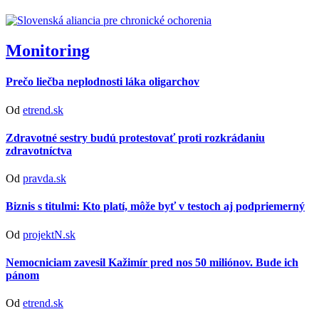
Monitoring
Prečo liečba neplodnosti láka oligarchov
Od
etrend.sk
Zdravotné sestry budú protestovať proti rozkrádaniu
zdravotníctva
Od
pravda.sk
Biznis s titulmi: Kto platí, môže byť v testoch aj podpriemerný
Od
projektN.sk
Nemocniciam zavesil Kažimír pred nos 50 miliónov. Bude ich
pánom
Od
etrend.sk