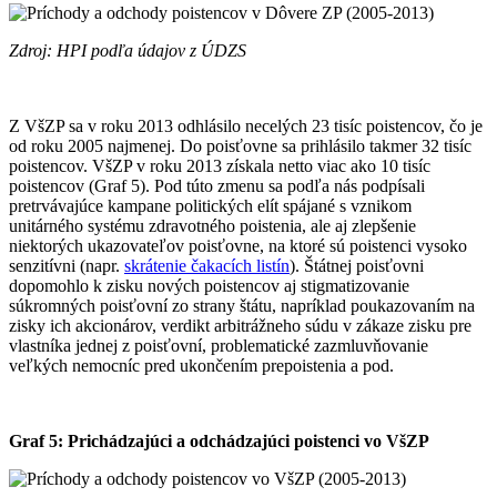
Zdroj: HPI podľa údajov z ÚDZS
Z VšZP sa v roku 2013 odhlásilo necelých 23 tisíc poistencov, čo je
od roku 2005 najmenej. Do poisťovne sa prihlásilo takmer 32 tisíc
poistencov. VšZP v roku 2013 získala netto viac ako 10 tisíc
poistencov (Graf 5). Pod túto zmenu sa podľa nás podpísali
pretrvávajúce kampane politických elít spájané s vznikom
unitárného systému zdravotného poistenia, ale aj zlepšenie
niektorých ukazovateľov poisťovne, na ktoré sú poistenci vysoko
senzitívni (napr.
skrátenie čakacích listín
). Štátnej poisťovni
dopomohlo k zisku nových poistencov aj stigmatizovanie
súkromných poisťovní zo strany štátu, napríklad poukazovaním na
zisky ich akcionárov, verdikt arbitrážneho súdu v zákaze zisku pre
vlastníka jednej z poisťovní, problematické zazmluvňovanie
veľkých nemocníc pred ukončením prepoistenia a pod.
Graf 5: Prichádzajúci a odchádzajúci poistenci vo VšZP