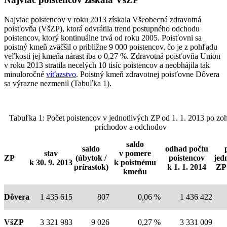
Najviac poistencov v roku 2013 získala Všeobecná zdravotná
poisťovňa (VšZP), ktorá odvrátila trend postupného odchodu
poistencov, ktorý kontinuálne trvá od roku 2005. Poisťovni sa
poistný kmeň zväčšil o približne 9 000 poistencov, čo je z pohľadu
veľkosti jej kmeňa nárast iba o 0,27 %. Zdravotná poisťovňa Union
v roku 2013 stratila necelých 10 tisíc poistencov a neobhájila tak
minuloročné
víťazstvo
. Poistný kmeň zdravotnej poisťovne Dôvera
sa výrazne nezmenil (Tabuľka 1).
Tabuľka 1: Počet poistencov v jednotlivých ZP od 1. 1. 2013 po zo
príchodov a odchodov
saldo
saldo
odhad počtu
stav
v pomere
ZP
(úbytok /
poistencov
jed
k 30. 9. 2013
k poistnému
prírastok)
k 1. 1. 2014
ZP
kmeňu
Dôvera
1 435 615
807
0,06 %
1 436 422
VšZP
3 321 983
9 026
0,27 %
3 331 009