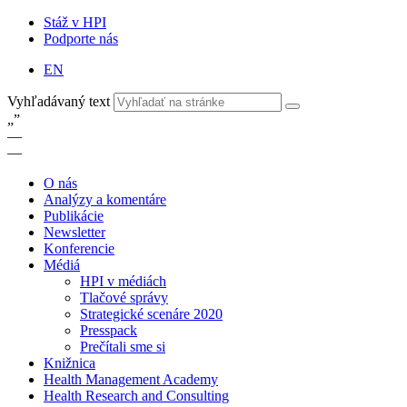
Stáž v HPI
Podporte nás
EN
Vyhľadávaný text
„
”
—
—
O nás
Analýzy a komentáre
Publikácie
Newsletter
Konferencie
Médiá
HPI v médiách
Tlačové správy
Strategické scenáre 2020
Presspack
Prečítali sme si
Knižnica
Health Management Academy
Health Research and Consulting