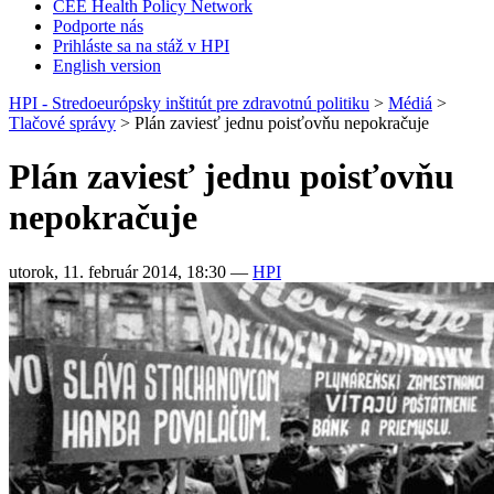
CEE Health Policy Network
Podporte nás
Prihláste sa na stáž v HPI
English version
HPI - Stredoeurópsky inštitút pre zdravotnú politiku
>
Médiá
>
Tlačové správy
>
Plán zaviesť jednu poisťovňu nepokračuje
Plán zaviesť jednu poisťovňu
nepokračuje
utorok, 11. február 2014, 18:30
—
HPI