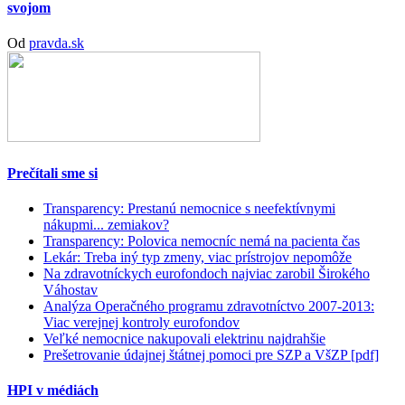
svojom
Od
pravda.sk
Prečítali sme si
Transparency: Prestanú nemocnice s neefektívnymi
nákupmi... zemiakov?
Transparency: Polovica nemocníc nemá na pacienta čas
Lekár: Treba iný typ zmeny, viac prístrojov nepomôže
Na zdravotníckych eurofondoch najviac zarobil Širokého
Váhostav
Analýza Operačného programu zdravotníctvo 2007-2013:
Viac verejnej kontroly eurofondov
Veľké nemocnice nakupovali elektrinu najdrahšie
Prešetrovanie údajnej štátnej pomoci pre SZP a VšZP [pdf]
HPI v médiách