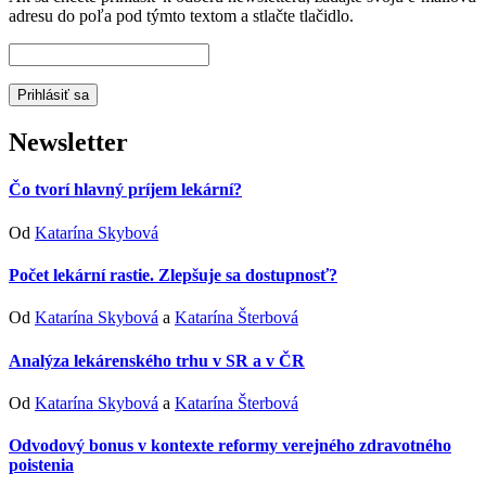
adresu do poľa pod týmto textom a stlačte tlačidlo.
Newsletter
Čo tvorí hlavný príjem lekární?
Od
Katarína Skybová
Počet lekární rastie. Zlepšuje sa dostupnosť?
Od
Katarína Skybová
a
Katarína Šterbová
Analýza lekárenského trhu v SR a v ČR
Od
Katarína Skybová
a
Katarína Šterbová
Odvodový bonus v kontexte reformy verejného zdravotného
poistenia