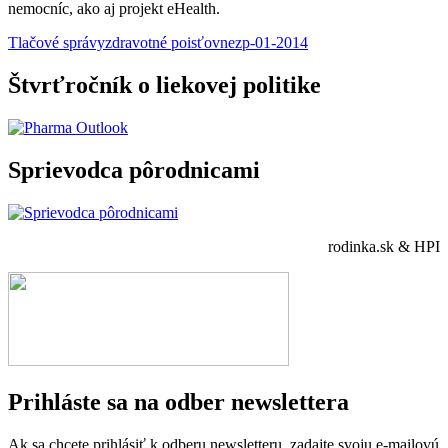
nemocníc, ako aj projekt eHealth.
Tlačové správy
zdravotné poisťovne
zp-01-2014
Štvrťročník o liekovej politike
Sprievodca pôrodnicami
rodinka.sk & HPI
Prihláste sa na odber newslettera
Ak sa chcete prihlásiť k odberu newsletteru, zadajte svoju e-mailovú