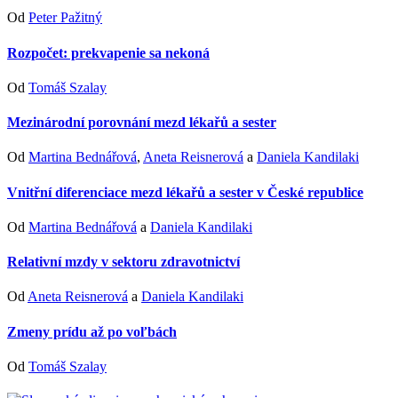
Od
Peter Pažitný
Rozpočet: prekvapenie sa nekoná
Od
Tomáš Szalay
Mezinárodní porovnání mezd lékařů a sester
Od
Martina Bednářová
,
Aneta Reisnerová
a
Daniela Kandilaki
Vnitřní diferenciace mezd lékařů a sester v České republice
Od
Martina Bednářová
a
Daniela Kandilaki
Relativní mzdy v sektoru zdravotnictví
Od
Aneta Reisnerová
a
Daniela Kandilaki
Zmeny prídu až po voľbách
Od
Tomáš Szalay