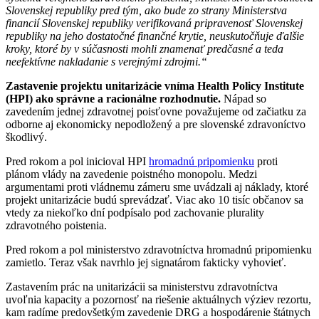
Slovenskej republiky pred tým, ako bude zo strany Ministerstva
financií Slovenskej republiky verifikovaná pripravenosť Slovenskej
republiky na jeho dostatočné finančné krytie, neuskutočňuje ďalšie
kroky, ktoré by v súčasnosti mohli znamenať predčasné a teda
neefektívne nakladanie s verejnými zdrojmi.“
Zastavenie projektu unitarizácie vníma Health Policy Institute
(HPI) ako správne a racionálne rozhodnutie.
Nápad so
zavedením jednej zdravotnej poisťovne považujeme od začiatku za
odborne aj ekonomicky nepodložený a pre slovenské zdravoníctvo
škodlivý.
Pred rokom a pol inicioval HPI
hromadnú pripomienku
proti
plánom vlády na zavedenie poistného monopolu. Medzi
argumentami proti vládnemu zámeru sme uvádzali aj náklady, ktoré
projekt unitarizácie budú sprevádzať. Viac ako 10 tisíc občanov sa
vtedy za niekoľko dní podpísalo pod zachovanie plurality
zdravotného poistenia.
Pred rokom a pol ministerstvo zdravotníctva hromadnú pripomienku
zamietlo. Teraz však navrhlo jej signatárom fakticky vyhovieť.
Zastavením prác na unitarizácii sa ministerstvu zdravotníctva
uvoľnia kapacity a pozornosť na riešenie aktuálnych výziev rezortu,
kam radíme predovšetkým zavedenie DRG a hospodárenie štátnych