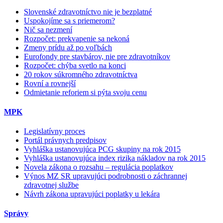
Slovenské zdravotníctvo nie je bezplatné
Uspokojíme sa s priemerom?
Nič sa nezmení
Rozpočet: prekvapenie sa nekoná
Zmeny prídu až po voľbách
Eurofondy pre stavbárov, nie pre zdravotníkov
Rozpočet: chýba svetlo na konci
20 rokov súkromného zdravotníctva
Rovní a rovnejší
Odmietanie reforiem si pýta svoju cenu
MPK
Legislatívny proces
Portál právnych predpisov
Vyhláška ustanovujúca PCG skupiny na rok 2015
Vyhláška ustanovujúca index rizika nákladov na rok 2015
Novela zákona o rozsahu – regulácia poplatkov
Výnos MZ SR upravujúci podrobnosti o záchrannej
zdravotnej službe
Návrh zákona upravujúci poplatky u lekára
Správy