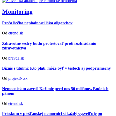
Monitoring
Prečo liečba neplodnosti láka oligarchov
Od
etrend.sk
Zdravotné sestry budú protestovať proti rozkrádaniu
zdravotníctva
Od
pravda.sk
Biznis s titulmi: Kto platí, môže byť v testoch aj podpriemerný
Od
projektN.sk
Nemocniciam zavesil Kažimír pred nos 50 miliónov. Bude ich
pánom
Od
etrend.sk
Prieskum v piešťanskej nemocnici si každý vysvetľuje po