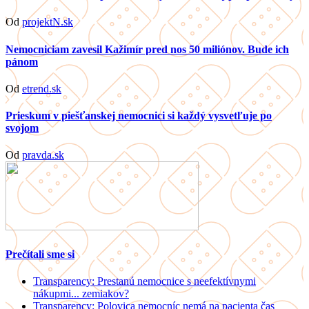
Od
projektN.sk
Nemocniciam zavesil Kažimír pred nos 50 miliónov. Bude ich
pánom
Od
etrend.sk
Prieskum v piešťanskej nemocnici si každý vysvetľuje po
svojom
Od
pravda.sk
Prečítali sme si
Transparency: Prestanú nemocnice s neefektívnymi
nákupmi... zemiakov?
Transparency: Polovica nemocníc nemá na pacienta čas