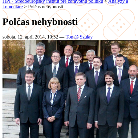
HPI - Stredoeurópsky inštitút pre zdravotnú politiku
>
Analýzy a
komentáre
>
Polčas nehybnosti
Polčas nehybnosti
sobota, 12. apríl 2014, 10:52
—
Tomáš Szalay