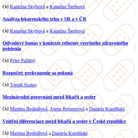
Od
Katarína Skybová
a
Katarína Šterbová
Analýza lekárenského trhu v SR a v ČR
Od
Katarína Skybová
a
Katarína Šterbová
Odvodový bonus v kontexte reformy verejného zdravotného
poistenia
Od
Peter Pažitný
Rozpočet: prekvapenie sa nekoná
Od
Tomáš Szalay
Mezinárodní porovnání mezd lékařů a sester
Od
Martina Bednářová
,
Aneta Reisnerová
a
Daniela Kandilaki
Vnitřní diferenciace mezd lékařů a sester v České republice
Od
Martina Bednářová
a
Daniela Kandilaki