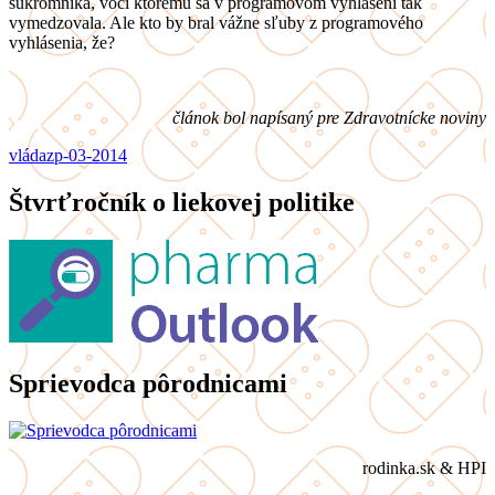
súkromníka, voči ktorému sa v programovom vyhlásení tak
vymedzovala. Ale kto by bral vážne sľuby z programového
vyhlásenia, že?
článok bol napísaný pre Zdravotnícke noviny
vláda
zp-03-2014
Štvrťročník o liekovej politike
Sprievodca pôrodnicami
rodinka.sk & HPI