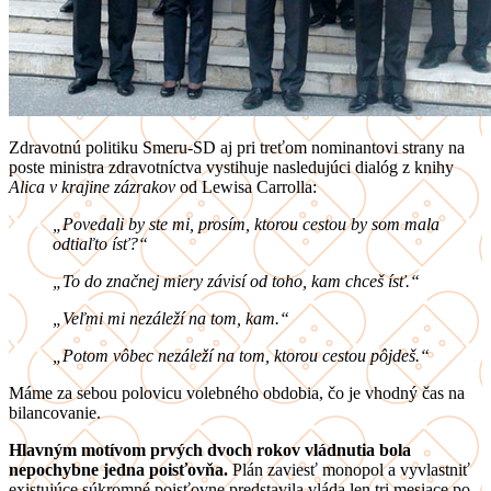
Zdravotnú politiku Smeru-SD aj pri treťom nominantovi strany na
poste ministra zdravotníctva vystihuje nasledujúci dialóg z knihy
Alica v krajine zázrakov
od Lewisa Carrolla:
„Povedali by ste mi, prosím, ktorou cestou by som mala
odtiaľto ísť?“
„To do značnej miery závisí od toho, kam chceš ísť.“
„Veľmi mi nezáleží na tom, kam.“
„Potom vôbec nezáleží na tom, ktorou cestou pôjdeš.“
Máme za sebou polovicu volebného obdobia, čo je vhodný čas na
bilancovanie.
Hlavným motívom prvých dvoch rokov vládnutia bola
nepochybne jedna poisťovňa.
Plán zaviesť monopol a vyvlastniť
existujúce súkromné poisťovne predstavila vláda len tri mesiace po