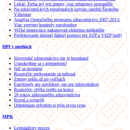
Lekár: Treba iný typ zmeny, viac prístrojov nepomôže
Na zdravotníckych eurofondoch najviac zarobil Širokého
Váhostav
Analýza Operačného programu zdravotníctvo 2007-2013:
Viac verejnej kontroly eurofondov
Veľké nemocnice nakupovali elektrinu najdrahšie
Prešetrovanie údajnej štátnej pomoci pre SZP a VšZP [pdf]
HPI v médiách
Slovenské zdravotníctvo nie je bezplatné
Uspokojíme sa s priemerom?
Nič sa nezmení
Rozpočet: prekvapenie sa nekoná
Zmeny prídu až po voľbách
Eurofondy pre stavbárov, nie pre zdravotníkov
Rozpočet: chýba svetlo na konci
20 rokov súkromného zdravotníctva
Rovní a rovnejší
Odmietanie reforiem si pýta svoju cenu
MPK
Legislatívny proces