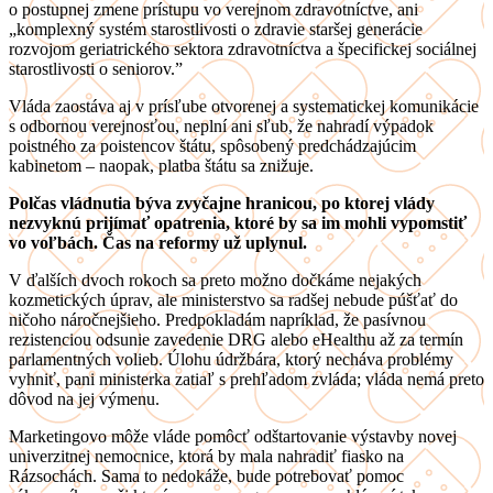
o postupnej zmene prístupu vo verejnom zdravotníctve, ani
„komplexný systém starostlivosti o zdravie staršej generácie
rozvojom geriatrického sektora zdravotníctva a špecifickej sociálnej
starostlivosti o seniorov.”
Vláda zaostáva aj v prísľube otvorenej a systematickej komunikácie
s odbornou verejnosťou, neplní ani sľub, že nahradí výpadok
poistného za poistencov štátu, spôsobený predchádzajúcim
kabinetom – naopak, platba štátu sa znižuje.
Polčas vládnutia býva zvyčajne hranicou, po ktorej vlády
nezvyknú prijímať opatrenia, ktoré by sa im mohli vypomstiť
vo voľbách. Čas na reformy už uplynul.
V ďalších dvoch rokoch sa preto možno dočkáme nejakých
kozmetických úprav, ale ministerstvo sa radšej nebude púšťať do
ničoho náročnejšieho. Predpokladám napríklad, že pasívnou
rezistenciou odsunie zavedenie DRG alebo eHealthu až za termín
parlamentných volieb. Úlohu údržbára, ktorý necháva problémy
vyhniť, pani ministerka zatiaľ s prehľadom zvláda; vláda nemá preto
dôvod na jej výmenu.
Marketingovo môže vláde pomôcť odštartovanie výstavby novej
univerzitnej nemocnice, ktorá by mala nahradiť fiasko na
Rázsochách. Sama to nedokáže, bude potrebovať pomoc