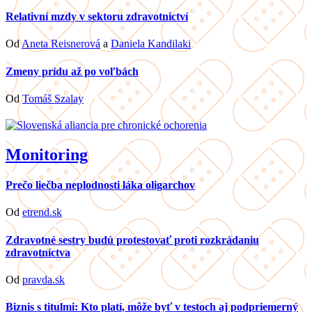
Relativní mzdy v sektoru zdravotnictví
Od
Aneta Reisnerová
a
Daniela Kandilaki
Zmeny prídu až po voľbách
Od
Tomáš Szalay
Monitoring
Prečo liečba neplodnosti láka oligarchov
Od
etrend.sk
Zdravotné sestry budú protestovať proti rozkrádaniu
zdravotníctva
Od
pravda.sk
Biznis s titulmi: Kto platí, môže byť v testoch aj podpriemerný