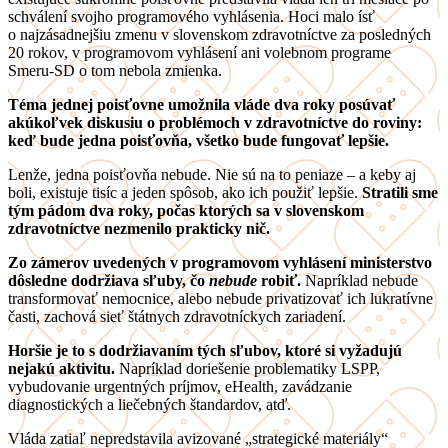
schválení svojho programového vyhlásenia. Hoci malo ísť
o najzásadnejšiu zmenu v slovenskom zdravotníctve za posledných
20 rokov, v programovom vyhlásení ani volebnom programe
Smeru-SD o tom nebola zmienka.
Téma jednej poisťovne umožnila vláde dva roky posúvať
akúkoľvek diskusiu o problémoch v zdravotníctve do roviny:
keď bude jedna poisťovňa, všetko bude fungovať lepšie.
Lenže, jedna poisťovňa nebude. Nie sú na to peniaze – a keby aj
boli, existuje tisíc a jeden spôsob, ako ich použiť lepšie.
Stratili sme
tým pádom dva roky, počas ktorých sa v slovenskom
zdravotníctve nezmenilo prakticky nič.
Zo zámerov uvedených v programovom vyhlásení ministerstvo
dôsledne dodržiava sľuby, čo
nebude
robiť.
Napríklad nebude
transformovať nemocnice, alebo nebude privatizovať ich lukratívne
časti, zachová sieť štátnych zdravotníckych zariadení.
Horšie je to s dodržiavaním tých sľubov, ktoré si vyžadujú
nejakú aktivitu.
Napríklad doriešenie problematiky LSPP,
vybudovanie urgentných príjmov, eHealth, zavádzanie
diagnostických a liečebných štandardov, atď.
Vláda zatiaľ nepredstavila avizované „strategické materiály“