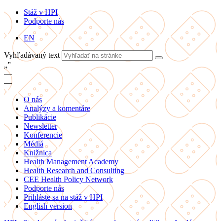
Stáž v HPI
Podporte nás
EN
Vyhľadávaný text
„
”
—
—
O nás
Analýzy a komentáre
Publikácie
Newsletter
Konferencie
Médiá
Knižnica
Health Management Academy
Health Research and Consulting
CEE Health Policy Network
Podporte nás
Prihláste sa na stáž v HPI
English version