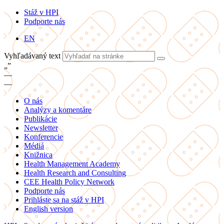
Stáž v HPI
Podporte nás
EN
Vyhľadávaný text
„
”
—
—
O nás
Analýzy a komentáre
Publikácie
Newsletter
Konferencie
Médiá
Knižnica
Health Management Academy
Health Research and Consulting
CEE Health Policy Network
Podporte nás
Prihláste sa na stáž v HPI
English version