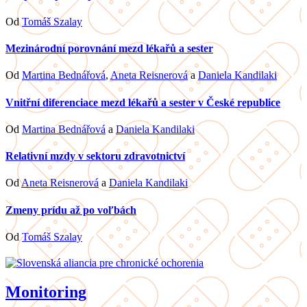
Od
Tomáš Szalay
Mezinárodní porovnání mezd lékařů a sester
Od
Martina Bednářová
,
Aneta Reisnerová
a
Daniela Kandilaki
Vnitřní diferenciace mezd lékařů a sester v České republice
Od
Martina Bednářová
a
Daniela Kandilaki
Relativní mzdy v sektoru zdravotnictví
Od
Aneta Reisnerová
a
Daniela Kandilaki
Zmeny prídu až po voľbách
Od
Tomáš Szalay
Monitoring