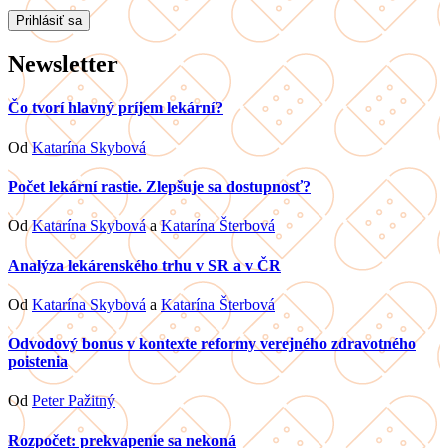
Newsletter
Čo tvorí hlavný príjem lekární?
Od
Katarína Skybová
Počet lekární rastie. Zlepšuje sa dostupnosť?
Od
Katarína Skybová
a
Katarína Šterbová
Analýza lekárenského trhu v SR a v ČR
Od
Katarína Skybová
a
Katarína Šterbová
Odvodový bonus v kontexte reformy verejného zdravotného
poistenia
Od
Peter Pažitný
Rozpočet: prekvapenie sa nekoná