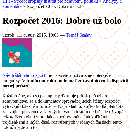
HPI - Stredoeurópsky inštitút pre zdravotnú politiku
>
Analýzy a
komentáre
>
Rozpočet 2016: Dobre už bolo
Rozpočet 2016: Dobre už bolo
utorok, 11. august 2015, 10:03
—
Tomáš Szalay
Návrh štátneho rozpočtu
je na svete a potvrdzuje doterajšie
prognózy.
V budúcom roku bude mať zdravotníctvo k dispozícii
menej peňazí.
Každoročne, ako sa postupne priškrcuje prítok peňazí do
zdravotníctva, sa z dokumentov sprevádzajúcich štátny rozpočet
vytrácajú dôležité informácie. Napríklad to, koľko hodlá platiť štát
za svojich poistencov, sa v tých kvantách strán nedočítate už zopár
rokov. Kým vlani sa to dalo aspoň vypočítať niekoľkými
trojčlenkami z iných čísel, roztrúsených v rôznych častiach, tento
rok už nejde ani to.