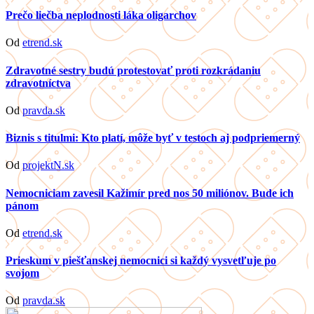
Prečo liečba neplodnosti láka oligarchov
Od
etrend.sk
Zdravotné sestry budú protestovať proti rozkrádaniu
zdravotníctva
Od
pravda.sk
Biznis s titulmi: Kto platí, môže byť v testoch aj podpriemerný
Od
projektN.sk
Nemocniciam zavesil Kažimír pred nos 50 miliónov. Bude ich
pánom
Od
etrend.sk
Prieskum v piešťanskej nemocnici si každý vysvetľuje po
svojom
Od
pravda.sk