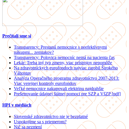
Prečítali sme si
Transparency: Prestanú nemocnice s neefektívnymi
nákupmi... zemiakov?
Transparency: Polovica nemocníc nemá na pacienta čas
Lekár: Treba iný typ zmeny, viac prístrojov nepomôže
Na zdravotníckych eurofondoch najviac zarobil Širokého
Váhostav
Analýza Operačného programu zdravotníctvo 2007-2013:
Viac verejnej kontroly eurofondov
Veľké nemocnice nakupovali elektrinu najdrahšie
Prešetrovanie údajnej štátnej pomoci pre SZP a VšZP [pdf]
HPI v médiách
Slovenské zdravotníctvo nie je bezplatné
Uspokojíme sa s priemerom?
Nič sa nezmení