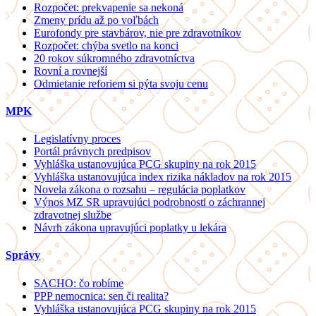
Rozpočet: prekvapenie sa nekoná
Zmeny prídu až po voľbách
Eurofondy pre stavbárov, nie pre zdravotníkov
Rozpočet: chýba svetlo na konci
20 rokov súkromného zdravotníctva
Rovní a rovnejší
Odmietanie reforiem si pýta svoju cenu
MPK
Legislatívny proces
Portál právnych predpisov
Vyhláška ustanovujúca PCG skupiny na rok 2015
Vyhláška ustanovujúca index rizika nákladov na rok 2015
Novela zákona o rozsahu – regulácia poplatkov
Výnos MZ SR upravujúci podrobnosti o záchrannej
zdravotnej službe
Návrh zákona upravujúci poplatky u lekára
Správy
SACHO: čo robíme
PPP nemocnica: sen či realita?
Vyhláška ustanovujúca PCG skupiny na rok 2015