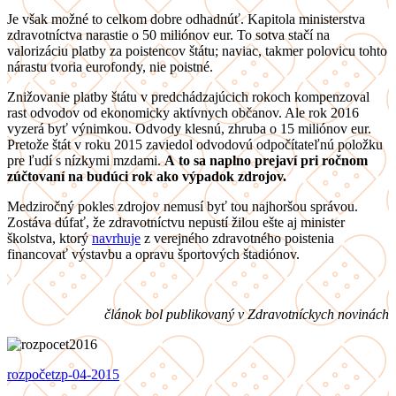
Je však možné to celkom dobre odhadnúť. Kapitola ministerstva
zdravotníctva narastie o 50 miliónov eur. To sotva stačí na
valorizáciu platby za poistencov štátu; naviac, takmer polovicu tohto
nárastu tvoria eurofondy, nie poistné.
Znižovanie platby štátu v predchádzajúcich rokoch kompenzoval
rast odvodov od ekonomicky aktívnych občanov. Ale rok 2016
vyzerá byť výnimkou. Odvody klesnú, zhruba o 15 miliónov eur.
Pretože štát v roku 2015 zaviedol odvodovú odpočítateľnú položku
pre ľudí s nízkymi mzdami.
A to sa naplno prejaví pri ročnom
zúčtovaní na budúci rok ako výpadok zdrojov.
Medziročný pokles zdrojov nemusí byť tou najhoršou správou.
Zostáva dúfať, že zdravotníctvu nepustí žilou ešte aj minister
školstva, ktorý
navrhuje
z verejného zdravotného poistenia
financovať výstavbu a opravu športových štadiónov.
článok bol publikovaný v Zdravotníckych novinách
rozpočet
zp-04-2015