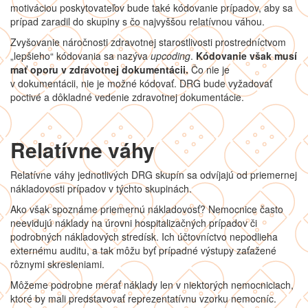
motiváciou poskytovateľov bude také kódovanie prípadov, aby sa
prípad zaradil do skupiny s čo najvyššou relatívnou váhou.
Zvyšovanie náročnosti zdravotnej starostlivosti prostredníctvom
„lepšieho“ kódovania sa nazýva
upcoding
.
Kódovanie však musí
mať oporu v zdravotnej dokumentácii.
Čo nie je
v dokumentácii, nie je možné kódovať. DRG bude vyžadovať
poctivé a dôkladné vedenie zdravotnej dokumentácie.
Relatívne váhy
Relatívne váhy jednotlivých DRG skupín sa odvíjajú od priemernej
nákladovosti prípadov v týchto skupinách.
Ako však spoznáme priemernú nákladovosť? Nemocnice často
neevidujú náklady na úrovni hospitalizačných prípadov či
podrobných nákladových stredísk. Ich účtovníctvo nepodlieha
externému auditu, a tak môžu byť prípadné výstupy zaťažené
rôznymi skresleniami.
Môžeme podrobne merať náklady len v niektorých nemocniciach,
ktoré by mali predstavovať reprezentatívnu vzorku nemocníc.