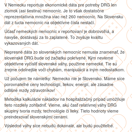
V Nemecku reportuje ekonomické dáta pre potreby DRG len
zlomok (asi šestina) nemocníc. Je to však dostatočne
reprezentatívna množina viac než 260 nemocníc. Na Slovensku
dát z tucta nemocníc na objektívne čísla nestačí.
Účasť nemeckých nemocníc v reportovaní je dobrovoľná, a
navyše, dostávajú za to zaplatené. To zvyšuje kvalitu
vykazovaných dát.
Nepresné dáta zo slovenských nemocníc nemusia znamenať, že
slovenské DRG bude od začiatku pokrivené. Kým nevieme
objektívne vyčísliť slovenské váhy, použime nemecké. Tie sú
zrejme odolnejšie voči chybám, manipulácii a iným nedostatkom.
Už počujem tie námietky: Nemecko nie je Slovensko. Máme síce
porovnateľné ceny technológií, liekov, energií, ale zásadne
odlišné mzdy zdravotníkov!
Metodika kalkulácie nákladov na hospitalizačný prípad umožňuje
tieto rozdiely zohľadniť. Vieme, akú časť relatívnej váhy DRG
skupiny tvoria mzdy, technológie či lieky. Tieto hodnoty vieme
preindexovať slovenskými cenami.
Výsledné váhy síce nebudú dokonalé, ale budú použiteľné.