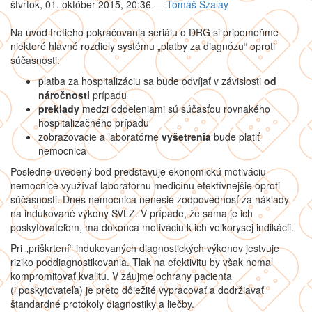
štvrtok, 01. október 2015, 20:36
—
Tomáš Szalay
Na úvod tretieho pokračovania seriálu o DRG si pripomeňme
niektoré hlavné rozdiely systému „platby za diagnózu“ oproti
súčasnosti:
platba za hospitalizáciu sa bude odvíjať v závislosti
od
náročnosti
prípadu
preklady
medzi oddeleniami sú súčasťou rovnakého
hospitalizačného prípadu
zobrazovacie a laboratórne
vyšetrenia
bude platiť
nemocnica
Posledne uvedený bod predstavuje ekonomickú motiváciu
nemocnice využívať laboratórnu medicínu efektívnejšie oproti
súčasnosti. Dnes nemocnica nenesie zodpovednosť za náklady
na indukované výkony SVLZ. V prípade, že sama je ich
poskytovateľom, ma dokonca motiváciu k ich veľkorysej indikácii.
Pri „priškrtení“ indukovaných diagnostických výkonov jestvuje
riziko poddiagnostikovania. Tlak na efektivitu by však nemal
kompromitovať kvalitu. V záujme ochrany pacienta
(i poskytovateľa) je preto dôležité vypracovať a dodržiavať
štandardné protokoly diagnostiky a liečby.