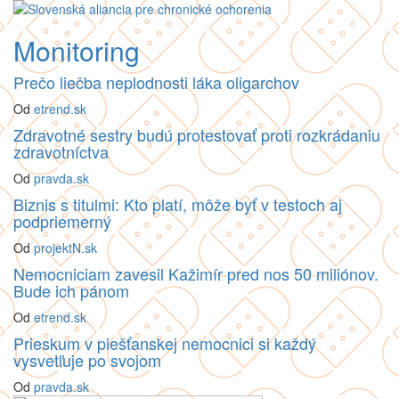
Monitoring
Prečo liečba neplodnosti láka oligarchov
Od
etrend.sk
Zdravotné sestry budú protestovať proti rozkrádaniu
zdravotníctva
Od
pravda.sk
Biznis s titulmi: Kto platí, môže byť v testoch aj
podpriemerný
Od
projektN.sk
Nemocniciam zavesil Kažimír pred nos 50 miliónov.
Bude ich pánom
Od
etrend.sk
Prieskum v piešťanskej nemocnici si každý
vysvetľuje po svojom
Od
pravda.sk