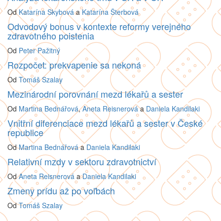
Od
Katarína Skybová
a
Katarína Šterbová
Odvodový bonus v kontexte reformy verejného
zdravotného poistenia
Od
Peter Pažitný
Rozpočet: prekvapenie sa nekoná
Od
Tomáš Szalay
Mezinárodní porovnání mezd lékařů a sester
Od
Martina Bednářová
,
Aneta Reisnerová
a
Daniela Kandilaki
Vnitřní diferenciace mezd lékařů a sester v České
republice
Od
Martina Bednářová
a
Daniela Kandilaki
Relativní mzdy v sektoru zdravotnictví
Od
Aneta Reisnerová
a
Daniela Kandilaki
Zmeny prídu až po voľbách
Od
Tomáš Szalay