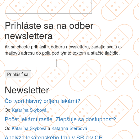
Prihláste sa na odber
newslettera
Ak sa chcete prihlásiť k odberu newsletteru, zadajte svoju e-
mailovú adresu do poľa pod týmto textom a stlačte tlačidlo.
Newsletter
Čo tvorí hlavný príjem lekární?
Od
Katarína Skybová
Počet lekární rastie. Zlepšuje sa dostupnosť?
Od
Katarína Skybová
a
Katarína Šterbová
Analýza lekárenského trhu v SR a v ČR