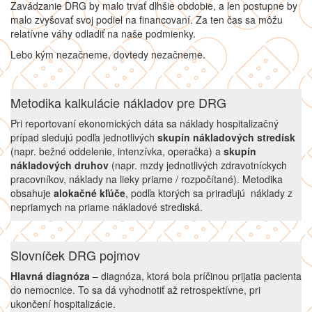
Zavádzanie DRG by malo trvať dlhšie obdobie, a len postupne by
malo zvyšovať svoj podiel na financovaní. Za ten čas sa môžu
relatívne váhy odladiť na naše podmienky.
Lebo kým nezačneme, dovtedy nezačneme.
Metodika kalkulácie nákladov pre DRG
Pri reportovaní ekonomických dáta sa náklady hospitalizačný
prípad sledujú podľa jednotlivých
skupín nákladových stredísk
(napr. bežné oddelenie, intenzívka, operačka) a
skupín
nákladových druhov
(napr. mzdy jednotlivých zdravotníckych
pracovníkov, náklady na lieky priame / rozpočítané). Metodika
obsahuje
alokačné kľúče
, podľa ktorých sa priraďujú náklady z
nepriamych na priame nákladové strediská.
Slovníček DRG pojmov
Hlavná diagnóza
– diagnóza, ktorá bola príčinou prijatia pacienta
do nemocnice. To sa dá vyhodnotiť až retrospektívne, pri
ukončení hospitalizácie.