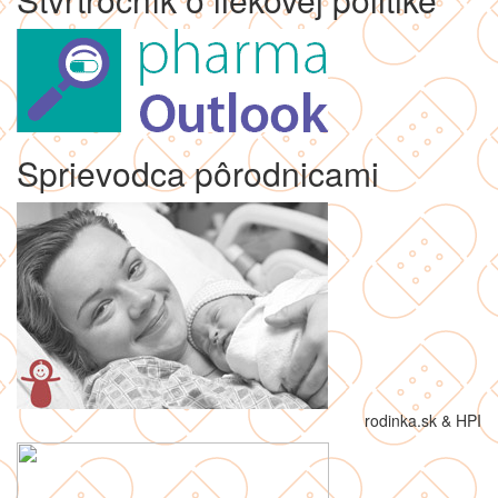
Sprievodca pôrodnicami
rodinka.sk & HPI