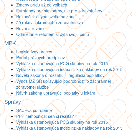
Zmeny prídu až po voľbách
Eurofondy pre stavbárov, nie pre zdravotníkov
Rozpočet: chýba svetlo na konci
20 rokov súkromného zdravotníctva
Rovní a rovnejší
Odmietanie reforiem si pýta svoju cenu
MPK
Legislatívny proces
Portál právnych predpisov
Vyhláška ustanovujúca PCG skupiny na rok 2015
Vyhláška ustanovujúca index rizika nákladov na rok 2015
Novela zákona o rozsahu – regulácia poplatkov
Výnos MZ SR upravujúci podrobnosti o záchrannej
zdravotnej službe
Návrh zákona upravujúci poplatky u lekára
Správy
SACHO: čo robíme
PPP nemocnica: sen či realita?
Vyhláška ustanovujúca PCG skupiny na rok 2015
Vyhláška ustanovujúca index rizika nákladov na rok 2015