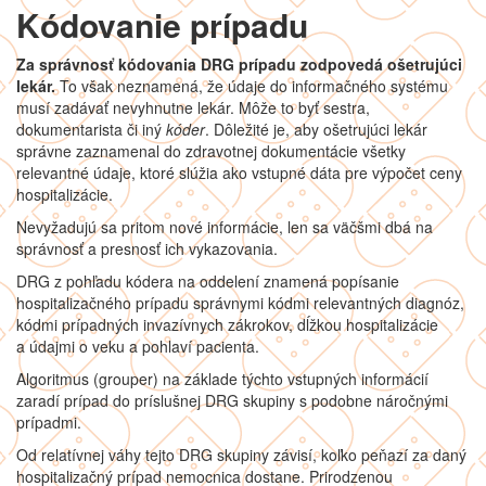
Kódovanie prípadu
Za správnosť kódovania DRG prípadu zodpovedá ošetrujúci
lekár.
To však neznamená, že údaje do informačného systému
musí zadávať nevyhnutne lekár. Môže to byť sestra,
dokumentarista či iný
kóder
. Dôležité je, aby ošetrujúci lekár
správne zaznamenal do zdravotnej dokumentácie všetky
relevantné údaje, ktoré slúžia ako vstupné dáta pre výpočet ceny
hospitalizácie.
Nevyžadujú sa pritom nové informácie, len sa väčšmi dbá na
správnosť a presnosť ich vykazovania.
DRG z pohľadu kódera na oddelení znamená popísanie
hospitalizačného prípadu správnymi kódmi relevantných diagnóz,
kódmi prípadných invazívnych zákrokov, dĺžkou hospitalizácie
a údajmi o veku a pohlaví pacienta.
Algoritmus (grouper) na základe týchto vstupných informácií
zaradí prípad do príslušnej DRG skupiny s podobne náročnými
prípadmi.
Od relatívnej váhy tejto DRG skupiny závisí, koľko peňazí za daný
hospitalizačný prípad nemocnica dostane. Prirodzenou