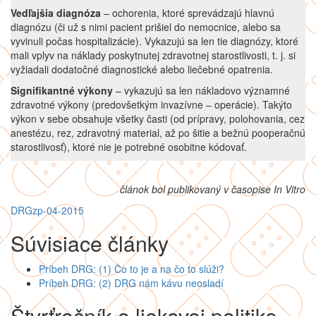
Vedľajšia diagnóza
– ochorenia, ktoré sprevádzajú hlavnú
diagnózu (či už s nimi pacient prišiel do nemocnice, alebo sa
vyvinuli počas hospitalizácie). Vykazujú sa len tie diagnózy, ktoré
mali vplyv na náklady poskytnutej zdravotnej starostlivosti, t. j. si
vyžiadali dodatočné diagnostické alebo liečebné opatrenia.
Signifikantné výkony
– vykazujú sa len nákladovo významné
zdravotné výkony (predovšetkým invazívne – operácie). Takýto
výkon v sebe obsahuje všetky časti (od prípravy, polohovania, cez
anestézu, rez, zdravotný material, až po šitie a bežnú pooperačnú
starostlivosť), ktoré nie je potrebné osobitne kódovať.
článok bol publikovaný v časopise In Vitro
DRG
zp-04-2015
Súvisiace články
Príbeh DRG: (1) Čo to je a na čo to slúži?
Príbeh DRG: (2) DRG nám kávu neosladí
Štvrťročník o liekovej politike