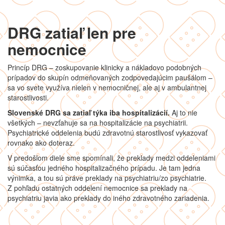
DRG zatiaľ len pre
nemocnice
Princíp DRG – zoskupovanie klinicky a nákladovo podobných
prípadov do skupín odmeňovaných zodpovedajúcim paušálom –
sa vo svete využíva nielen v nemocničnej, ale aj v ambulantnej
starostlivosti.
Slovenské DRG sa zatiaľ týka iba hospitalizácií.
Aj to nie
všetkých – nevzťahuje sa na hospitalizácie na psychiatrii.
Psychiatrické oddelenia budú zdravotnú starostlivosť vykazovať
rovnako ako doteraz.
V predošlom diele sme spomínali, že preklady medzi oddeleniami
sú súčasťou jedného hospitalizačného prípadu. Je tam jedna
výnimka, a tou sú práve preklady na psychiatriu/zo psychiatrie.
Z pohľadu ostatných oddelení nemocnice sa preklady na
psychiatriu javia ako preklady do iného zdravotného zariadenia.