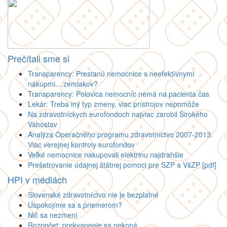
Prečítali sme si
Transparency: Prestanú nemocnice s neefektívnymi
nákupmi... zemiakov?
Transparency: Polovica nemocníc nemá na pacienta čas
Lekár: Treba iný typ zmeny, viac prístrojov nepomôže
Na zdravotníckych eurofondoch najviac zarobil Širokého
Váhostav
Analýza Operačného programu zdravotníctvo 2007-2013:
Viac verejnej kontroly eurofondov
Veľké nemocnice nakupovali elektrinu najdrahšie
Prešetrovanie údajnej štátnej pomoci pre SZP a VšZP [pdf]
HPI v médiách
Slovenské zdravotníctvo nie je bezplatné
Uspokojíme sa s priemerom?
Nič sa nezmení
Rozpočet: prekvapenie sa nekoná