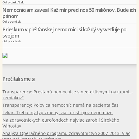
Od
projektN.sk
Nemocniciam zavesil Kažimír pred nos 50 miliónov. Bude ich
pánom
Od
etrend.sk
Prieskum v piešťanskej nemocnici si každý vysvetľuje po
svojom
Od
pravda.sk
Prečítali sme si
Transparency: Prestanú nemocnice s neefektívnymi nákupmi...
zemiakov?
Transparency: Polovica nemocníc nemá na pacienta čas
Lekár: Treba iný typ zmeny, viac prístrojov nepomôže
Na zdravotníckych eurofondoch najviac zarobil Širokého
Váhostav
Analýza Operačného programu zdravotníctvo 2007-2013: Viac