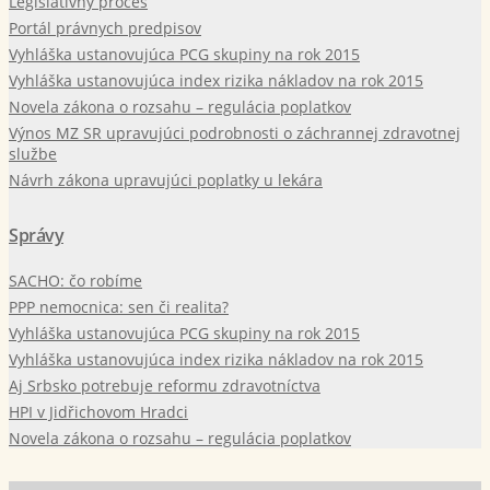
Legislatívny proces
Portál právnych predpisov
Vyhláška ustanovujúca PCG skupiny na rok 2015
Vyhláška ustanovujúca index rizika nákladov na rok 2015
Novela zákona o rozsahu – regulácia poplatkov
Výnos MZ SR upravujúci podrobnosti o záchrannej zdravotnej
službe
Návrh zákona upravujúci poplatky u lekára
Správy
SACHO: čo robíme
PPP nemocnica: sen či realita?
Vyhláška ustanovujúca PCG skupiny na rok 2015
Vyhláška ustanovujúca index rizika nákladov na rok 2015
Aj Srbsko potrebuje reformu zdravotníctva
HPI v Jidřichovom Hradci
Novela zákona o rozsahu – regulácia poplatkov