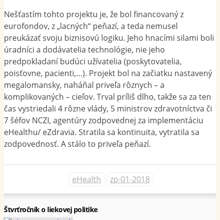
Nešťastím tohto projektu je, že bol financovaný z
eurofondov, z „lacných“ peňazí, a teda nemusel
preukázať svoju biznisovú logiku. Jeho hnacími silami boli
úradníci a dodávatelia technológie, nie jeho
predpokladaní budúci užívatelia (poskytovatelia,
poisťovne, pacienti,…). Projekt bol na začiatku nastavený
megalomansky, naháňal priveľa rôznych – a
komplikovaných – cieľov. Trval príliš dlho, takže sa za ten
čas vystriedali 4 rôzne vlády, 5 ministrov zdravotníctva či
7 šéfov NCZI, agentúry zodpovednej za implementáciu
eHealthu/ eZdravia. Stratila sa kontinuita, vytratila sa
zodpovednosť. A stálo to priveľa peňazí.
eHealth
zp-01-2018
Štvrťročník o liekovej politike