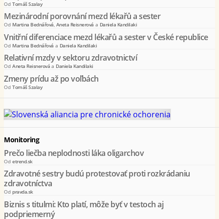
Od
Tomáš Szalay
Mezinárodní porovnání mezd lékařů a sester
Od
Martina Bednářová
,
Aneta Reisnerová
a
Daniela Kandilaki
Vnitřní diferenciace mezd lékařů a sester v České republice
Od
Martina Bednářová
a
Daniela Kandilaki
Relativní mzdy v sektoru zdravotnictví
Od
Aneta Reisnerová
a
Daniela Kandilaki
Zmeny prídu až po voľbách
Od
Tomáš Szalay
Monitoring
Prečo liečba neplodnosti láka oligarchov
Od
etrend.sk
Zdravotné sestry budú protestovať proti rozkrádaniu
zdravotníctva
Od
pravda.sk
Biznis s titulmi: Kto platí, môže byť v testoch aj
podpriemerný