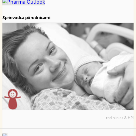
Sprievodca pôrodnicami
rodinka.sk & HPI