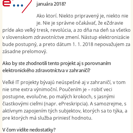
januára 2018?
Ako ktorí. Niekto pripravený je, niekto nie
je. Nie je správne očakávať, že eZdravie
príde ako veľký tresk, revolúcia, a zo dňa na deň sa všetko
v slovenskom zdravotníctve zmení. Nástup elektronizácie
bude postupný, a preto dátum 1. 1. 2018 nepovažujem za
zásadne prelomový.
Ako by ste zhodnotili tento projekt aj s porovnaním
elektronického zdravotníctva v zahraničí?
Veľké IT projekty bývajú neúspešné aj v zahraničí, v tom
nie sme extra výnimoční. Poučením je – robiť veci
postupne, evolučne, po malých krokoch, s jasnými
čiastkovými cieľmi (napr. ePreskripcia). A samozrejme, s
aktívnym zapojením tých subjektov, ktorých sa to týka, a
pre ktorých má služba priniesť hodnotu.
V čom vidíte nedostatky?