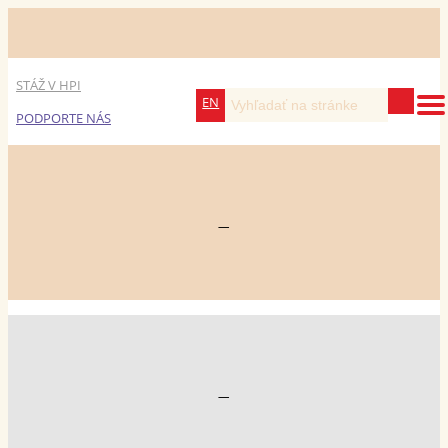
STÁŽ V HPI
EN
PODPORTE NÁS
—
—