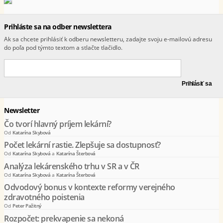
Prihláste sa na odber newslettera
Ak sa chcete prihlásiť k odberu newsletteru, zadajte svoju e-mailovú adresu
do poľa pod týmto textom a stlačte tlačidlo.
Newsletter
Čo tvorí hlavný príjem lekární?
Od
Katarína Skybová
Počet lekární rastie. Zlepšuje sa dostupnosť?
Od
Katarína Skybová
a
Katarína Šterbová
Analýza lekárenského trhu v SR a v ČR
Od
Katarína Skybová
a
Katarína Šterbová
Odvodový bonus v kontexte reformy verejného
zdravotného poistenia
Od
Peter Pažitný
Rozpočet: prekvapenie sa nekoná