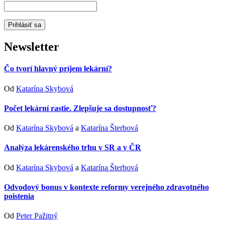
Newsletter
Čo tvorí hlavný príjem lekární?
Od
Katarína Skybová
Počet lekární rastie. Zlepšuje sa dostupnosť?
Od
Katarína Skybová
a
Katarína Šterbová
Analýza lekárenského trhu v SR a v ČR
Od
Katarína Skybová
a
Katarína Šterbová
Odvodový bonus v kontexte reformy verejného zdravotného
poistenia
Od
Peter Pažitný