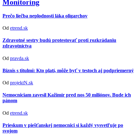
Monitoring
Prečo liečba neplodnosti láka oligarchov
Od
etrend.sk
Zdravotné sestry budú protestovať proti rozkrádaniu
zdravotníctva
Od
pravda.sk
Biznis s titulmi: Kto platí, môže byť v testoch aj podpriemerný
Od
projektN.sk
Nemocniciam zavesil Kažimír pred nos 50 miliónov. Bude ich
pánom
Od
etrend.sk
Prieskum v piešťanskej nemocnici si každý vysvetľuje po
svojom