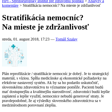
HPI - Stredoeurópsky inštitút pre zdravotnú politiku
>
Analýzy a
komentáre
>
Stratifikácia nemocníc? Na mieste je zdržanlivosť
Stratifikácia nemocníc?
Na mieste je zdržanlivosť
streda, 01. august 2018, 17:23
—
Tomáš Szalay
Plán reprofilizácie / stratifikácie nemocníc je dobrý. Je to strategický
materiál, s víziou. Spĺňa medicínske aj ekonomické požiadavky na
efektívne nastavený systém. Ak by sa ho podarilo uskutočniť,
slovenskému zdravotníctvu to významne pomôže. Pacienti budú
mať dostupnejšiu a kvalitnejšiu starostlivosť, zdravotníci budú lepšie
zaplatení a lepšie využití, nemocnice nebudú generovať straty. Je
pravdepodobné, že aj výsledky slovenského zdravotníctva sa v
medzinírodnom porovnaní zlepšia.