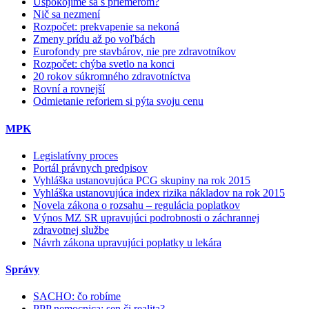
Uspokojíme sa s priemerom?
Nič sa nezmení
Rozpočet: prekvapenie sa nekoná
Zmeny prídu až po voľbách
Eurofondy pre stavbárov, nie pre zdravotníkov
Rozpočet: chýba svetlo na konci
20 rokov súkromného zdravotníctva
Rovní a rovnejší
Odmietanie reforiem si pýta svoju cenu
MPK
Legislatívny proces
Portál právnych predpisov
Vyhláška ustanovujúca PCG skupiny na rok 2015
Vyhláška ustanovujúca index rizika nákladov na rok 2015
Novela zákona o rozsahu – regulácia poplatkov
Výnos MZ SR upravujúci podrobnosti o záchrannej
zdravotnej službe
Návrh zákona upravujúci poplatky u lekára
Správy
SACHO: čo robíme
PPP nemocnica: sen či realita?