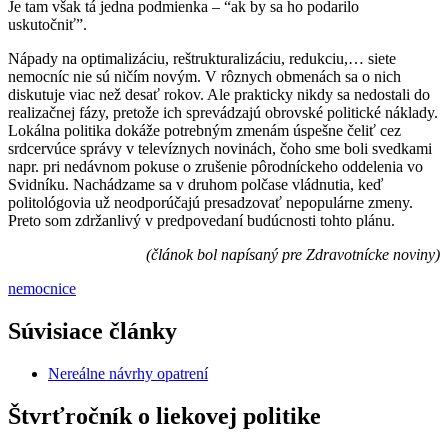
Je tam však tá jedna podmienka – “ak by sa ho podarilo
uskutočniť”.
Nápady na optimalizáciu, reštrukturalizáciu, redukciu,… siete
nemocníc nie sú ničím novým. V rôznych obmenách sa o nich
diskutuje viac než desať rokov. Ale prakticky nikdy sa nedostali do
realizačnej fázy, pretože ich sprevádzajú obrovské politické náklady.
Lokálna politika dokáže potrebným zmenám úspešne čeliť cez
srdcervúce správy v televíznych novinách, čoho sme boli svedkami
napr. pri nedávnom pokuse o zrušenie pôrodníckeho oddelenia vo
Svidníku. Nachádzame sa v druhom polčase vládnutia, keď
politológovia už neodporúčajú presadzovať nepopulárne zmeny.
Preto som zdržanlivý v predpovedaní budúcnosti tohto plánu.
(článok bol napísaný pre Zdravotnícke noviny)
nemocnice
Súvisiace články
Nereálne návrhy opatrení
Štvrťročník o liekovej politike