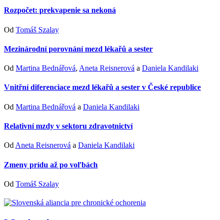
Rozpočet: prekvapenie sa nekoná
Od
Tomáš Szalay
Mezinárodní porovnání mezd lékařů a sester
Od
Martina Bednářová
,
Aneta Reisnerová
a
Daniela Kandilaki
Vnitřní diferenciace mezd lékařů a sester v České republice
Od
Martina Bednářová
a
Daniela Kandilaki
Relativní mzdy v sektoru zdravotnictví
Od
Aneta Reisnerová
a
Daniela Kandilaki
Zmeny prídu až po voľbách
Od
Tomáš Szalay