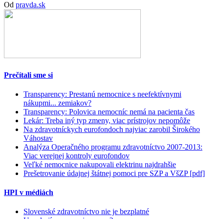
Od
pravda.sk
Prečítali sme si
Transparency: Prestanú nemocnice s neefektívnymi
nákupmi... zemiakov?
Transparency: Polovica nemocníc nemá na pacienta čas
Lekár: Treba iný typ zmeny, viac prístrojov nepomôže
Na zdravotníckych eurofondoch najviac zarobil Širokého
Váhostav
Analýza Operačného programu zdravotníctvo 2007-2013:
Viac verejnej kontroly eurofondov
Veľké nemocnice nakupovali elektrinu najdrahšie
Prešetrovanie údajnej štátnej pomoci pre SZP a VšZP [pdf]
HPI v médiách
Slovenské zdravotníctvo nie je bezplatné