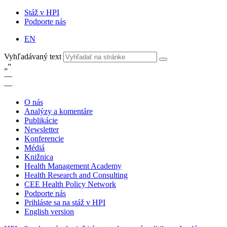
Stáž v HPI
Podporte nás
EN
Vyhľadávaný text
„
”
—
—
O nás
Analýzy a komentáre
Publikácie
Newsletter
Konferencie
Médiá
Knižnica
Health Management Academy
Health Research and Consulting
CEE Health Policy Network
Podporte nás
Prihláste sa na stáž v HPI
English version