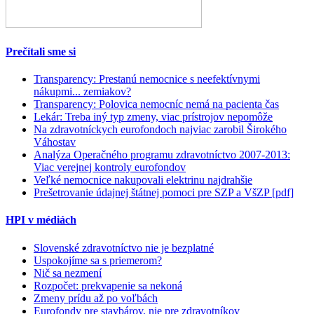
Prečítali sme si
Transparency: Prestanú nemocnice s neefektívnymi
nákupmi... zemiakov?
Transparency: Polovica nemocníc nemá na pacienta čas
Lekár: Treba iný typ zmeny, viac prístrojov nepomôže
Na zdravotníckych eurofondoch najviac zarobil Širokého
Váhostav
Analýza Operačného programu zdravotníctvo 2007-2013:
Viac verejnej kontroly eurofondov
Veľké nemocnice nakupovali elektrinu najdrahšie
Prešetrovanie údajnej štátnej pomoci pre SZP a VšZP [pdf]
HPI v médiách
Slovenské zdravotníctvo nie je bezplatné
Uspokojíme sa s priemerom?
Nič sa nezmení
Rozpočet: prekvapenie sa nekoná
Zmeny prídu až po voľbách
Eurofondy pre stavbárov, nie pre zdravotníkov