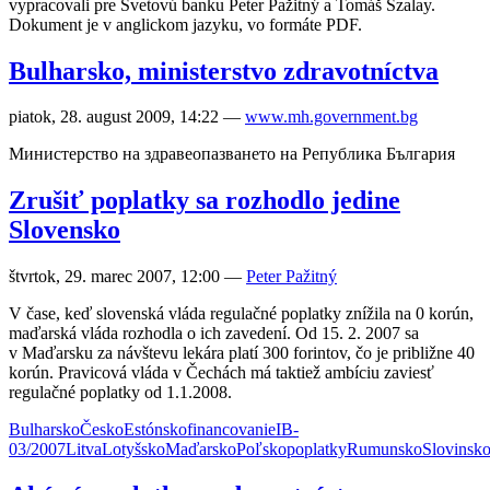
vypracovali pre Svetovú banku Peter Pažitný a Tomáš Szalay.
Dokument je v anglickom jazyku, vo formáte PDF.
Bulharsko, ministerstvo zdravotníctva
piatok, 28. august 2009, 14:22
—
www.mh.government.bg
Министерство на здравеопазването на Република България
Zrušiť poplatky sa rozhodlo jedine
Slovensko
štvrtok, 29. marec 2007, 12:00
—
Peter Pažitný
V čase, keď slovenská vláda regulačné poplatky znížila na 0 korún,
maďarská vláda rozhodla o ich zavedení. Od 15. 2. 2007 sa
v Maďarsku za návštevu lekára platí 300 forintov, čo je približne 40
korún. Pravicová vláda v Čechách má taktiež ambíciu zaviesť
regulačné poplatky od 1.1.2008.
Bulharsko
Česko
Estónsko
financovanie
IB-
03/2007
Litva
Lotyšsko
Maďarsko
Poľsko
poplatky
Rumunsko
Slovinsk