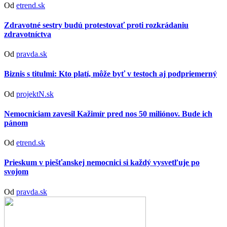
Od
etrend.sk
Zdravotné sestry budú protestovať proti rozkrádaniu
zdravotníctva
Od
pravda.sk
Biznis s titulmi: Kto platí, môže byť v testoch aj podpriemerný
Od
projektN.sk
Nemocniciam zavesil Kažimír pred nos 50 miliónov. Bude ich
pánom
Od
etrend.sk
Prieskum v piešťanskej nemocnici si každý vysvetľuje po
svojom
Od
pravda.sk