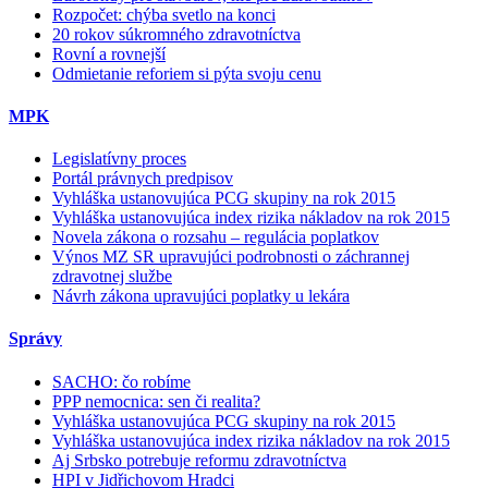
Rozpočet: chýba svetlo na konci
20 rokov súkromného zdravotníctva
Rovní a rovnejší
Odmietanie reforiem si pýta svoju cenu
MPK
Legislatívny proces
Portál právnych predpisov
Vyhláška ustanovujúca PCG skupiny na rok 2015
Vyhláška ustanovujúca index rizika nákladov na rok 2015
Novela zákona o rozsahu – regulácia poplatkov
Výnos MZ SR upravujúci podrobnosti o záchrannej
zdravotnej službe
Návrh zákona upravujúci poplatky u lekára
Správy
SACHO: čo robíme
PPP nemocnica: sen či realita?
Vyhláška ustanovujúca PCG skupiny na rok 2015
Vyhláška ustanovujúca index rizika nákladov na rok 2015
Aj Srbsko potrebuje reformu zdravotníctva
HPI v Jidřichovom Hradci