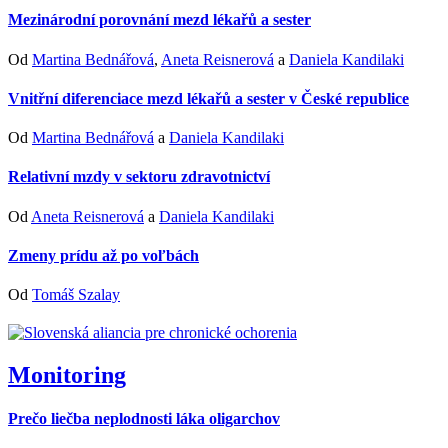
Mezinárodní porovnání mezd lékařů a sester
Od
Martina Bednářová
,
Aneta Reisnerová
a
Daniela Kandilaki
Vnitřní diferenciace mezd lékařů a sester v České republice
Od
Martina Bednářová
a
Daniela Kandilaki
Relativní mzdy v sektoru zdravotnictví
Od
Aneta Reisnerová
a
Daniela Kandilaki
Zmeny prídu až po voľbách
Od
Tomáš Szalay
Monitoring
Prečo liečba neplodnosti láka oligarchov