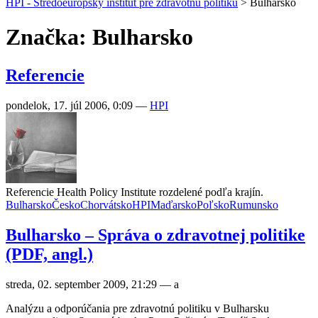
HPI - Stredoeurópsky inštitút pre zdravotnú politiku
>
Bulharsko
Značka: Bulharsko
Referencie
pondelok, 17. júl 2006, 0:09
—
HPI
Referencie Health Policy Institute rozdelené podľa krajín.
Bulharsko
Česko
Chorvátsko
HPI
Maďarsko
Poľsko
Rumunsko
Bulharsko – Správa o zdravotnej politike
(PDF, angl.)
streda, 02. september 2009, 21:29
—
a
Analýzu a odporúčania pre zdravotnú politiku v Bulharsku