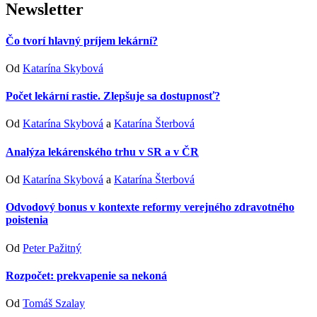
Newsletter
Čo tvorí hlavný príjem lekární?
Od
Katarína Skybová
Počet lekární rastie. Zlepšuje sa dostupnosť?
Od
Katarína Skybová
a
Katarína Šterbová
Analýza lekárenského trhu v SR a v ČR
Od
Katarína Skybová
a
Katarína Šterbová
Odvodový bonus v kontexte reformy verejného zdravotného
poistenia
Od
Peter Pažitný
Rozpočet: prekvapenie sa nekoná
Od
Tomáš Szalay