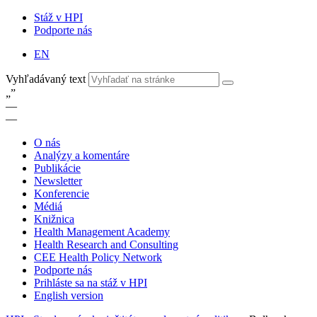
Stáž v HPI
Podporte nás
EN
Vyhľadávaný text
„
”
—
—
O nás
Analýzy a komentáre
Publikácie
Newsletter
Konferencie
Médiá
Knižnica
Health Management Academy
Health Research and Consulting
CEE Health Policy Network
Podporte nás
Prihláste sa na stáž v HPI
English version