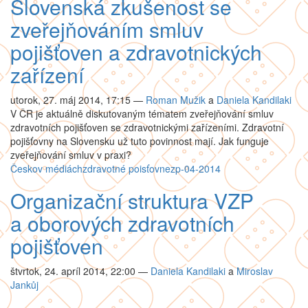
Slovenská zkušenost se
zveřejňováním smluv
pojišťoven a zdravotnických
zařízení
utorok, 27. máj 2014, 17:15
—
Roman Mužik
a
Daniela Kandilaki
V ČR je aktuálně diskutovaným tématem zveřejňování smluv
zdravotních pojišťoven se zdravotnickými zařízeními. Zdravotní
pojišťovny na Slovensku už tuto povinnost mají. Jak funguje
zveřejňování smluv v praxi?
Česko
v médiách
zdravotné poisťovne
zp-04-2014
Organizační struktura VZP
a oborových zdravotních
pojišťoven
štvrtok, 24. apríl 2014, 22:00
—
Daniela Kandilaki
a
Miroslav
Jankůj