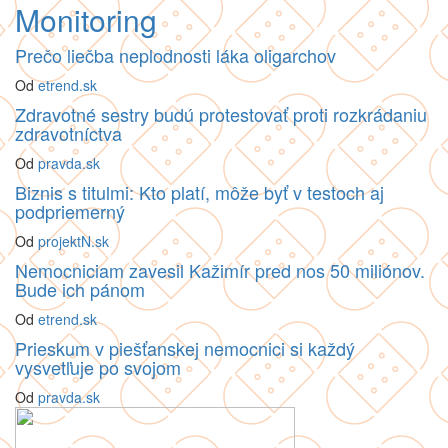
Monitoring
Prečo liečba neplodnosti láka oligarchov
Od
etrend.sk
Zdravotné sestry budú protestovať proti rozkrádaniu
zdravotníctva
Od
pravda.sk
Biznis s titulmi: Kto platí, môže byť v testoch aj
podpriemerný
Od
projektN.sk
Nemocniciam zavesil Kažimír pred nos 50 miliónov.
Bude ich pánom
Od
etrend.sk
Prieskum v piešťanskej nemocnici si každý
vysvetľuje po svojom
Od
pravda.sk