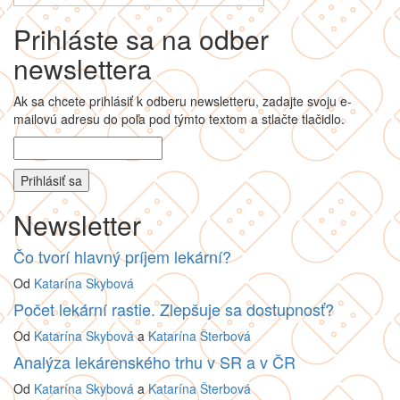
Prihláste sa na odber
newslettera
Ak sa chcete prihlásiť k odberu newsletteru, zadajte svoju e-
mailovú adresu do poľa pod týmto textom a stlačte tlačidlo.
Newsletter
Čo tvorí hlavný príjem lekární?
Od
Katarína Skybová
Počet lekární rastie. Zlepšuje sa dostupnosť?
Od
Katarína Skybová
a
Katarína Šterbová
Analýza lekárenského trhu v SR a v ČR
Od
Katarína Skybová
a
Katarína Šterbová