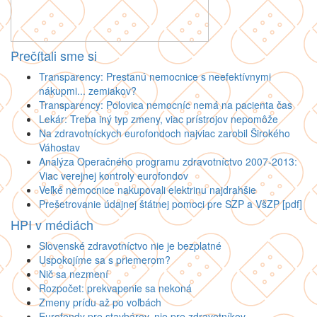
Prečítali sme si
Transparency: Prestanú nemocnice s neefektívnymi
nákupmi... zemiakov?
Transparency: Polovica nemocníc nemá na pacienta čas
Lekár: Treba iný typ zmeny, viac prístrojov nepomôže
Na zdravotníckych eurofondoch najviac zarobil Širokého
Váhostav
Analýza Operačného programu zdravotníctvo 2007-2013:
Viac verejnej kontroly eurofondov
Veľké nemocnice nakupovali elektrinu najdrahšie
Prešetrovanie údajnej štátnej pomoci pre SZP a VšZP [pdf]
HPI v médiách
Slovenské zdravotníctvo nie je bezplatné
Uspokojíme sa s priemerom?
Nič sa nezmení
Rozpočet: prekvapenie sa nekoná
Zmeny prídu až po voľbách
Eurofondy pre stavbárov, nie pre zdravotníkov