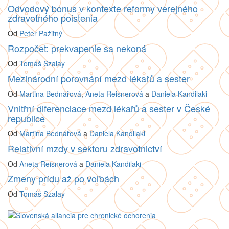
Odvodový bonus v kontexte reformy verejného
zdravotného poistenia
Od
Peter Pažitný
Rozpočet: prekvapenie sa nekoná
Od
Tomáš Szalay
Mezinárodní porovnání mezd lékařů a sester
Od
Martina Bednářová
,
Aneta Reisnerová
a
Daniela Kandilaki
Vnitřní diferenciace mezd lékařů a sester v České
republice
Od
Martina Bednářová
a
Daniela Kandilaki
Relativní mzdy v sektoru zdravotnictví
Od
Aneta Reisnerová
a
Daniela Kandilaki
Zmeny prídu až po voľbách
Od
Tomáš Szalay