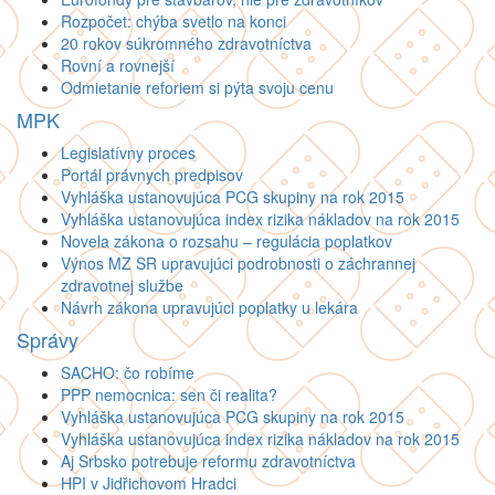
Rozpočet: chýba svetlo na konci
20 rokov súkromného zdravotníctva
Rovní a rovnejší
Odmietanie reforiem si pýta svoju cenu
MPK
Legislatívny proces
Portál právnych predpisov
Vyhláška ustanovujúca PCG skupiny na rok 2015
Vyhláška ustanovujúca index rizika nákladov na rok 2015
Novela zákona o rozsahu – regulácia poplatkov
Výnos MZ SR upravujúci podrobnosti o záchrannej
zdravotnej službe
Návrh zákona upravujúci poplatky u lekára
Správy
SACHO: čo robíme
PPP nemocnica: sen či realita?
Vyhláška ustanovujúca PCG skupiny na rok 2015
Vyhláška ustanovujúca index rizika nákladov na rok 2015
Aj Srbsko potrebuje reformu zdravotníctva
HPI v Jidřichovom Hradci