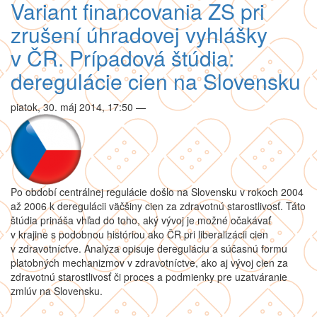
Variant financovania ZS pri
zrušení úhradovej vyhlášky
v ČR. Prípadová štúdia:
deregulácie cien na Slovensku
piatok, 30. máj 2014, 17:50
—
Po období centrálnej regulácie došlo na Slovensku v rokoch 2004
až 2006 k deregulácii väčšiny cien za zdravotnú starostlivosť. Táto
štúdia prináša vhľad do toho, aký vývoj je možné očakávať
v krajine s podobnou históriou ako ČR pri liberalizácii cien
v zdravotníctve. Analýza opisuje dereguláciu a súčasnú formu
platobných mechanizmov v zdravotníctve, ako aj vývoj cien za
zdravotnú starostlivosť či proces a podmienky pre uzatváranie
zmlúv na Slovensku.