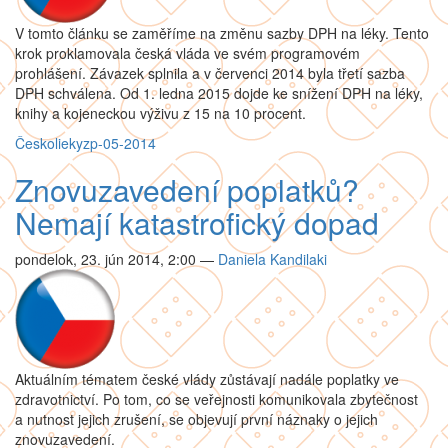
V tomto článku se zaměříme na změnu sazby DPH na léky. Tento
krok proklamovala česká vláda ve svém programovém
prohlášení. Závazek splnila a v červenci 2014 byla třetí sazba
DPH schválena. Od 1. ledna 2015 dojde ke snížení DPH na léky,
knihy a kojeneckou výživu z 15 na 10 procent.
Česko
lieky
zp-05-2014
Znovuzavedení poplatků?
Nemají katastrofický dopad
pondelok, 23. jún 2014, 2:00
—
Daniela Kandilaki
Aktuálním tématem české vlády zůstávají nadále poplatky ve
zdravotnictví. Po tom, co se veřejnosti komunikovala zbytečnost
a nutnost jejich zrušení, se objevují první náznaky o jejich
znovuzavedení.