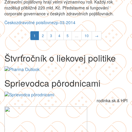
Zdravotní pojišťovny hrají velmi významnou roli. Každý rok
rozděluji přibližně 220 mld. Kč. Představme si fungování
corporate governance v českých zdravotních pojišťovnách.
Česko
zdravotné poisťovne
zp-03-2014
1
2
3
4
5
…
10
→
Štvrťročník o liekovej politike
Sprievodca pôrodnicami
rodinka.sk & HPI