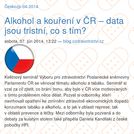
Česko
zp-04-2014
Alkohol a kouření v ČR – data
jsou tristní, co s tím?
sobota, 07. jún 2014, 13:22
—
blog.ozdravotnictvi.cz
Květnový seminář Výboru pro zdravotnictví Poslanecké sněmovny
Parlamentu ČR se věnoval tématu alkoholu a tabáku. Seminář si
vzal za cíl zjistit, co brání tomu, aby bylo v ČR více motivovaných
s tímto problémem něco dělat. Pozval si odborníky, kteří
navrhovali opatření ke zmírnění zdravotně-ekonomických dopadů
konzumace tabáku a alkoholu, a to jak v oblasti represe, tak
v oblasti prevence a léčby. Mezi odborníky byla pozvaná a do
debaty za kulatým stolem také přispěla Daniela Kandilaki z české
pobočky HPI.