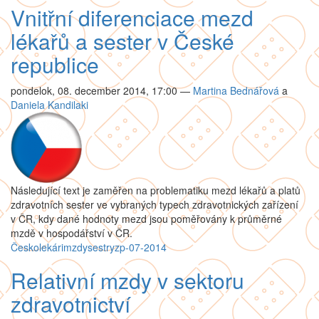
Vnitřní diferenciace mezd
lékařů a sester v České
republice
pondelok, 08. december 2014, 17:00
—
Martina Bednářová
a
Daniela Kandilaki
Následující text je zaměřen na problematiku mezd lékařů a platů
zdravotních sester ve vybraných typech zdravotnických zařízení
v ČR, kdy dané hodnoty mezd jsou poměřovány k průměrné
mzdě v hospodářství v ČR.
Česko
lekári
mzdy
sestry
zp-07-2014
Relativní mzdy v sektoru
zdravotnictví