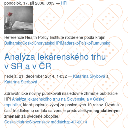
pondelok, 17. júl 2006, 0:09
—
HPI
Referencie Health Policy Institute rozdelené podľa krajín.
Bulharsko
Česko
Chorvátsko
HPI
Maďarsko
Poľsko
Rumunsko
Analýza lekárenského trhu
v SR a v ČR
nedeľa, 21. december 2014, 14:32
—
Katarína Skybová
a
Katarína Šterbová
Zdravotnícke noviny publikovali nasledovné zhrnutie publikácie
HPI
Analýza lekárenského trhu na Slovensku a v Českej
republike
, ktorá popisuje vývoj za posledných 10 rokov. Úvodná
časť trojdielneho seriálu sa venuje predovšetkým
legislatívnym
zmenám
za uvedené obdobie.
Česko
lekárne
Slovensko
v médiách
zp-07-2014