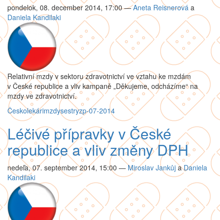
pondelok, 08. december 2014, 17:00
—
Aneta Reisnerová
a
Daniela Kandilaki
Relativní mzdy v sektoru zdravotnictví ve vztahu ke mzdám
v České republice a vliv kampaně „Děkujeme, odcházíme“ na
mzdy ve zdravotnictví.
Česko
lekári
mzdy
sestry
zp-07-2014
Léčivé přípravky v České
republice a vliv změny DPH
nedeľa, 07. september 2014, 15:00
—
Miroslav Jankůj
a
Daniela
Kandilaki