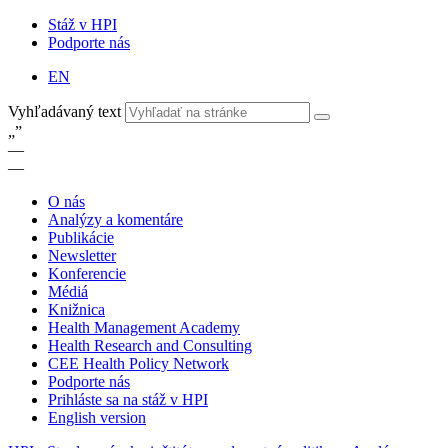
Stáž v HPI
Podporte nás
EN
Vyhľadávaný text
„
”
—
—
O nás
Analýzy a komentáre
Publikácie
Newsletter
Konferencie
Médiá
Knižnica
Health Management Academy
Health Research and Consulting
CEE Health Policy Network
Podporte nás
Prihláste sa na stáž v HPI
English version