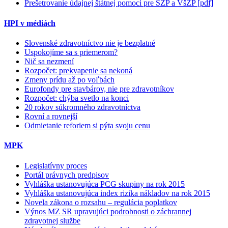
Prešetrovanie údajnej štátnej pomoci pre SZP a VšZP [pdf]
HPI v médiách
Slovenské zdravotníctvo nie je bezplatné
Uspokojíme sa s priemerom?
Nič sa nezmení
Rozpočet: prekvapenie sa nekoná
Zmeny prídu až po voľbách
Eurofondy pre stavbárov, nie pre zdravotníkov
Rozpočet: chýba svetlo na konci
20 rokov súkromného zdravotníctva
Rovní a rovnejší
Odmietanie reforiem si pýta svoju cenu
MPK
Legislatívny proces
Portál právnych predpisov
Vyhláška ustanovujúca PCG skupiny na rok 2015
Vyhláška ustanovujúca index rizika nákladov na rok 2015
Novela zákona o rozsahu – regulácia poplatkov
Výnos MZ SR upravujúci podrobnosti o záchrannej
zdravotnej službe