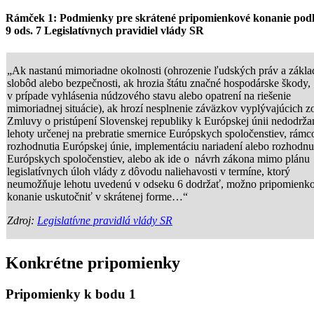
Rámček 1:
Podmienky pre skrátené pripomienkové konanie podľ
9 ods. 7 Legislatívnych pravidiel vlády SR
„Ak nastanú mimoriadne okolnosti (ohrozenie ľudských práv a zákl
slobôd alebo bezpečnosti, ak hrozia štátu značné hospodárske škody,
v prípade vyhlásenia núdzového stavu alebo opatrení na riešenie
mimoriadnej situácie), ak hrozí nesplnenie záväzkov vyplývajúcich z
Zmluvy o pristúpení Slovenskej republiky k Európskej únii nedodrž
lehoty určenej na prebratie smernice Európskych spoločenstiev, rám
rozhodnutia Európskej únie, implementáciu nariadení alebo rozhodnu
Európskych spoločenstiev, alebo ak ide o návrh zákona mimo plánu
legislatívnych úloh vlády z dôvodu naliehavosti v termíne, ktorý
neumožňuje lehotu uvedenú v odseku 6 dodržať, možno pripomienk
konanie uskutočniť v skrátenej forme…“
Zdroj:
Legislatívne pravidlá vlády SR
Konkrétne pripomienky
Pripomienky k bodu 1