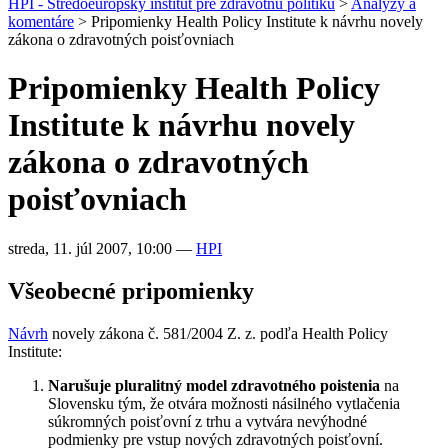
HPI - Stredoeurópsky inštitút pre zdravotnú politiku
>
Analýzy a
komentáre
>
Pripomienky Health Policy Institute k návrhu novely
zákona o zdravotných poisťovniach
Pripomienky Health Policy
Institute k návrhu novely
zákona o zdravotných
poisťovniach
streda, 11. júl 2007, 10:00
—
HPI
Všeobecné pripomienky
Návrh
novely zákona č. 581/2004 Z. z. podľa Health Policy
Institute:
Narušuje pluralitný model zdravotného poistenia
na
Slovensku tým, že otvára možnosti násilného vytlačenia
súkromných poisťovní z trhu a vytvára nevýhodné
podmienky pre vstup nových zdravotných poisťovní.