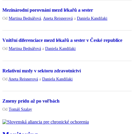
Mezinárodní porovnání mezd lékařů a sester
Od
Martina Bednářová
,
Aneta Reisnerová
a
Daniela Kandilaki
Vnitřní diferenciace mezd lékařů a sester v České republice
Od
Martina Bednářová
a
Daniela Kandilaki
Relativní mzdy v sektoru zdravotnictví
Od
Aneta Reisnerová
a
Daniela Kandilaki
Zmeny prídu až po voľbách
Od
Tomáš Szalay