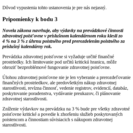
Dôvod vypustenia tohto ustanovenia je pre nás nejasný.
Pripomienky k bodu 3
Novela zákona navrhuje, aby výdavky na prevádzkové činnosti
zdravotnej poisťovne v príslušnom kalendárnom roku klesli zo
4 % na 3 % z úhrnu poistného pred prerozdelením poistného za
príslušný kalendárny rok.
Prevádzka zdravotnej poisťovne si vyžaduje určité finančné
prostriedky. Ich limitovanie pod určitú kritickú hranicu, môže
ohroziť bezproblémové fungovanie zdravotnej poisťovne.
Úlohou zdravotnej poisťovne nie je len vyberanie a prerozdeľovanie
finančných prostriedkov, ale predovšetkým nákup zdravotnej
starostlivosti, revízna činnosť, vedenie registrov, evidencií, databáz,
poskytovanie poradenstva, vydávanie preukazov, či plánovanie
zdravotnej starostlivosti.
Zníženie výdavkov na prevádzku na 3
% bude pre všetky zdravotné
poisťovne kritické a povedie k zhoršeniu služieb poskytovaných
poistencom a činnostiam súvisiacich s nákupom zdravotnej
starostlivosti.