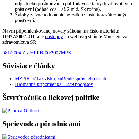
odplatného postupovania pohľadávok štátnych zdravotných
poisťovní (odhad cca 1 až 2 mld. Sk ročne).
Žaloby za znehodnotenie investícií vlastníkov súkromných
poisťovní.
Návrh pripomienkovanej novely zákona má číslo materiálu:
16977/2007–OL
a je
dostupný
na webovej stránke Ministerstva
zdravotníctva SR.
581/2004 Z.z.
HPI
IB-06/2007
MPK
Súvisiace články
MZ SR: zákaz zisku, zníženie správneho fondu
Hromadná pripomienka: 1279 podpisov
Štvrťročník o liekovej politike
Sprievodca pôrodnicami