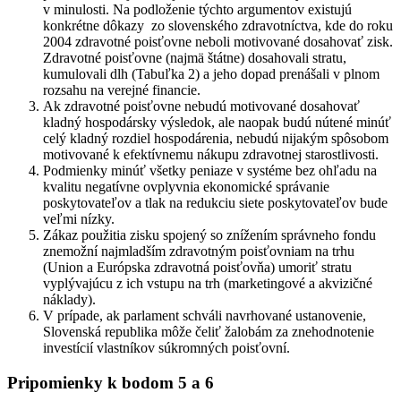
v minulosti. Na podloženie týchto argumentov existujú
konkrétne dôkazy zo slovenského zdravotníctva, kde do roku
2004 zdravotné poisťovne neboli motivované dosahovať zisk.
Zdravotné poisťovne (najmä štátne) dosahovali stratu,
kumulovali dlh (Tabuľka 2) a jeho dopad prenášali v plnom
rozsahu na verejné financie.
Ak zdravotné poisťovne nebudú motivované dosahovať
kladný hospodársky výsledok, ale naopak budú nútené minúť
celý kladný rozdiel hospodárenia, nebudú nijakým spôsobom
motivované k efektívnemu nákupu zdravotnej starostlivosti.
Podmienky minúť všetky peniaze v systéme bez ohľadu na
kvalitu negatívne ovplyvnia ekonomické správanie
poskytovateľov a tlak na redukciu siete poskytovateľov bude
veľmi nízky.
Zákaz použitia zisku spojený so znížením správneho fondu
znemožní najmladším zdravotným poisťovniam na trhu
(Union a Európska zdravotná poisťovňa) umoriť stratu
vyplývajúcu z ich vstupu na trh (marketingové a akvizičné
náklady).
V prípade, ak parlament schváli navrhované ustanovenie,
Slovenská republika môže čeliť žalobám za znehodnotenie
investícií vlastníkov súkromných poisťovní.
Pripomienky k bodom 5 a 6