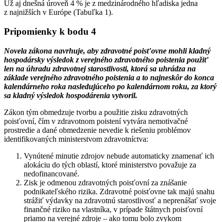
Už aj dnešná úroveň 4
% je z medzinárodného hľadiska jedna
z najnižších v Európe (Tabuľka 1).
Pripomienky k bodu 4
Novela zákona navrhuje, aby zdravotné poisťovne mohli kladný
hospodársky výsledok z verejného zdravotného poistenia použiť
len na úhradu zdravotnej starostlivosti, ktorá sa uhrádza na
základe verejného zdravotného poistenia a to najneskôr do konca
kalendárneho roka nasledujúceho po kalendárnom roku, za ktorý
sa kladný výsledok hospodárenia vytvoril.
Zákon tým obmedzuje tvorbu a použitie zisku zdravotných
poisťovní, čím v zdravotnom poistení vytvára nemotivačné
prostredie a dané obmedzenie nevedie k riešeniu problémov
identifikovaných ministerstvom zdravotníctva:
Vynútené minutie zdrojov nebude automaticky znamenať ich
alokáciu do tých oblastí, ktoré ministerstvo považuje za
nedofinancované.
Zisk je odmenou zdravotných poisťovní za znášanie
podnikateľského rizika. Zdravotné poisťovne tak majú snahu
strážiť výdavky na zdravotnú starostlivosť a neprenášať svoje
finančné riziko na vlastníka, v prípade štátnych poisťovní
priamo na verejné zdroje – ako tomu bolo zvykom