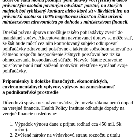
právnickým osobám povinným odvádzať poistné, na ktorých
majetok bol vyhlásený konkurz alebo ktoré sú v likvidácii len na
právnickú osobu so 100% majetkovou účasťou štátu určenú
ministerstvom zdravotníctva po dohode s ministerstvom financií.
Dnešná právna úprava umožňuje takéto pohľadávky zveriť do
mandátnej správy. Akceptovaním navrhovanej úpravy sa môže stať,
že štát bude môcť cez ním kontrolovaný subjekt odkupovať
pohľadávky zdravotnej poisťovne a takýmto spôsobom sanovať zo
štátneho rozpočtu hospodárenie štátnych poisťovní bez rizika
obmedzovania hospodárskej súťaže. Navyše, štátne zdravotné
poisťovne budú mať zníženú motiváciu efektívne vymáhať svoje
pohľadávky.
Pripomienky k doložke finančných, ekonomických,
environmentálnych vplyvov, vplyvov na zamestnanosť
a podnikateľské prostredie
Dôvodová správa nesprávne uvádza, že novela zákona nemá dopad
na verejné financie. Health Policy Institute odhaduje dopady na
verejné financie nasledovne:
Výpadok výnosu dane z príjmu (odhad cca 450 mil. Sk
ročne).
Zvýšené nároky na výdavkovú stranu rozpočtu z titulu