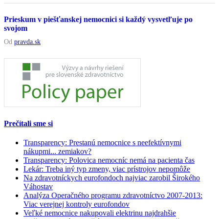
Prieskum v piešťanskej nemocnici si každý vysvetľuje po
svojom
Od
pravda.sk
Prečítali sme si
Transparency: Prestanú nemocnice s neefektívnymi
nákupmi... zemiakov?
Transparency: Polovica nemocníc nemá na pacienta čas
Lekár: Treba iný typ zmeny, viac prístrojov nepomôže
Na zdravotníckych eurofondoch najviac zarobil Širokého
Váhostav
Analýza Operačného programu zdravotníctvo 2007-2013:
Viac verejnej kontroly eurofondov
Veľké nemocnice nakupovali elektrinu najdrahšie