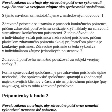
Novela zákona navrhuje aby zdravotné poisťovne vykonávali
svoju činnosť vo verejnom záujme ako správcovské spoločnosti.
S týmto návrhom sa nestotožňujeme z nasledovných dôvodov: 1.
Zdravotné poistenie sa uzatvára v prospech konkrétneho poistenca,
pričom zdravotná poisťovňa sa zaväzuje kryť náklady na zdravotnú
starostlivosť konkrétnemu poistencovi. Z tohto dôvodu ide
o individuálny vzťah poistenca a zdravotnej poisťovne, pričom
platiteľom zdravotného poistenia ako aj prijímateľom plnenia je
konkrétny poistenec. Zdravotné poistenie sa teda vykonáva
v individuálnom záujme jednotlivých poistencov. 2.
Zdravotnú poisťovňu nemožno považovať za subjekt verejnej
správy. 3.
Forma správcovskej spoločnosti je pre zdravotnú poisťovňu úplne
nevhodná, lebo správcovské spoločnosti spravujú a zhodnocujú
majetok svojich klientov v čase, a nie na priebežnom princípe (pay-
as-you-go), ako to robia zdravotné poisťovne.
Pripomienky k bodu 2
Novela zákona navrhuje, aby zdravotné poisťovne nemohli
vykonávať nemocenské poistenie.