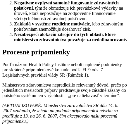
Negatívne ovplyvní samotné fungovanie zdravotných
poisťovní
, tým že obmedzuje ich prevádzkové výdavky na
úroveň, ktorá nepostačuje na zodpovedné financovanie
všetkých činností zdravotnej poisťovne.
Zakladá v systéme rozdielne motivácie
, lebo zdravotným
poisťovniam znemožňuje dosahovať zisk.
Nezabezpečí alokáciu zdrojov do tých oblastí, ktoré
ministerstvo zdravotníctva považuje za nedofinancované.
Procesné pripomienky
Podľa názoru Health Policy Institute neboli naplnené podmienky
pre skrátené pripomienkové konanie podľa čl. 9 ods. 7
Legislatívnych pravidiel vlády SR (Rámček 1).
Ministerstvo zdravotníctva nepredložilo relevantný dôvod, prečo po
jedenástich mesiacoch príprav predstavuje svoje zásadné zásahy do
poistného systému len v rýchlosti – „pre naliehavosť v termíne“.
(AKTUALIZOVANÉ: Ministerstvo zdravotníctva SR dňa 14. 6.
2007 oznámilo, že lehota na podanie pripomienok k návrhu sa
predlžuje z 13. na 26. 6. 2007, čím akceptovalo našu procesnú
pripomienku.)