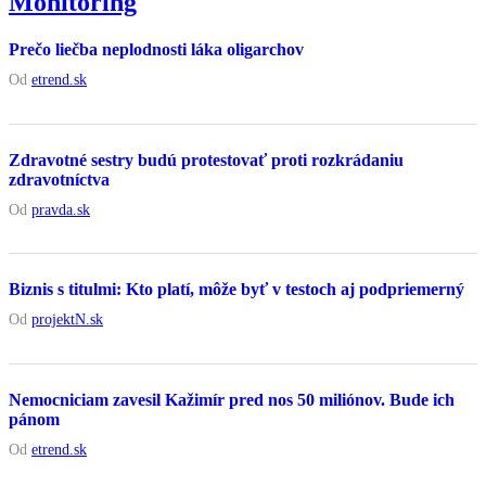
Monitoring
Prečo liečba neplodnosti láka oligarchov
Od
etrend.sk
Zdravotné sestry budú protestovať proti rozkrádaniu
zdravotníctva
Od
pravda.sk
Biznis s titulmi: Kto platí, môže byť v testoch aj podpriemerný
Od
projektN.sk
Nemocniciam zavesil Kažimír pred nos 50 miliónov. Bude ich
pánom
Od
etrend.sk