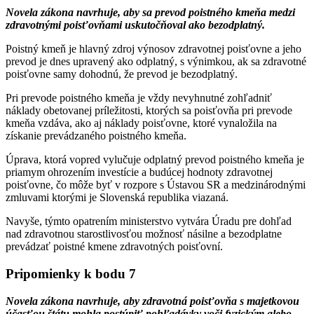
Novela zákona navrhuje, aby sa prevod poistného kmeňa medzi
zdravotnými poisťovňami uskutočňoval ako bezodplatný.
Poistný kmeň je hlavný zdroj výnosov zdravotnej poisťovne a jeho
prevod je dnes upravený ako odplatný, s výnimkou, ak sa zdravotné
poisťovne samy dohodnú, že prevod je bezodplatný.
Pri prevode poistného kmeňa je vždy nevyhnutné zohľadniť
náklady obetovanej príležitosti, ktorých sa poisťovňa pri prevode
kmeňa vzdáva, ako aj náklady poisťovne, ktoré vynaložila na
získanie prevádzaného poistného kmeňa.
Úprava, ktorá vopred vylučuje odplatný prevod poistného kmeňa je
priamym ohrozením investície a budúcej hodnoty zdravotnej
poisťovne, čo môže byť v rozpore s Ústavou SR a medzinárodnými
zmluvami ktorými je Slovenská republika viazaná.
Navyše, týmto opatrením ministerstvo vytvára Úradu pre dohľad
nad zdravotnou starostlivosťou možnosť násilne a bezodplatne
prevádzať poistné kmene zdravotných poisťovní.
Pripomienky k bodu 7
Novela zákona navrhuje, aby zdravotná poisťovňa s majetkovou
účasťou štátu mohla postúpiť pohľadávky voči fyzickým alebo