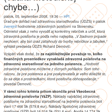
chybe…)
piatok, 05. september 2008, 19:36
—
HPI
Úrad pre dohľad nad zdravotnou starostlivosťou (ÚDZS) v piatok
zverejnil
hodnotenie zdravotných poisťovní na Slovensku.
Odmietol však z neho vyvodiť aj konkrétny rebríček a určiť, ktorá
zdravotná poisťovňa je podľa neho najlepšia.
„V žiadnom prípade
nechcem, aby bol úrad zatiahnutý do tvorby rebríčkov a tabuliek,“
vyhlásil predseda ÚDZS Richard Demovič.
Vzápätí však dodal, že
za najdôležitejšie považuje to, koľko
finančných prostriedkov vynakladá zdravotná poisťovňa na
zdravotnú starostlivosť na jedného poistenca.
„
Hodnotiť
zdravotné poisťovne môžeme z rôznych pohľadov. Som toho
názoru, že pre poistenca a pre poskytovateľa je veľmi dôležité to,
čo sa deje s prostriedkami, ktoré poisťovňa obhospodaruje,“
povedal Demovič.
V rámci tohto kritéria pritom skončila prvá Všeobecná
zdravotná poisťovňa (VšZP).
Náklady najväčšej zdravotnej
poisťovne na zdravotnú starostlivosť na jedného poistenca boli
vlani 17 466 Sk (579,8 eur). Náklady Spoločnej zdravotnej
poisťovne (SZP) boli 16 016 Sk (531,6 eur), Apolla 14 774 Sk