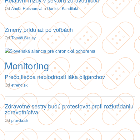
Relativní mzdy v sektoru zdravotnictví
Od
Aneta Reisnerová
a
Daniela Kandilaki
Zmeny prídu až po voľbách
Od
Tomáš Szalay
Monitoring
Prečo liečba neplodnosti láka oligarchov
Od
etrend.sk
Zdravotné sestry budú protestovať proti rozkrádaniu
zdravotníctva
Od
pravda.sk