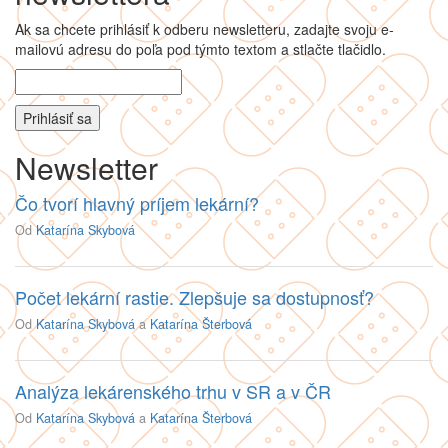
Ak sa chcete prihlásiť k odberu newsletteru, zadajte svoju e-
mailovú adresu do poľa pod týmto textom a stlačte tlačidlo.
Newsletter
Čo tvorí hlavný príjem lekární?
Od
Katarína Skybová
Počet lekární rastie. Zlepšuje sa dostupnosť?
Od
Katarína Skybová
a
Katarína Šterbová
Analýza lekárenského trhu v SR a v ČR
Od
Katarína Skybová
a
Katarína Šterbová