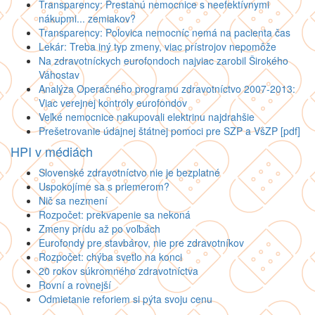
Transparency: Prestanú nemocnice s neefektívnymi
nákupmi... zemiakov?
Transparency: Polovica nemocníc nemá na pacienta čas
Lekár: Treba iný typ zmeny, viac prístrojov nepomôže
Na zdravotníckych eurofondoch najviac zarobil Širokého
Váhostav
Analýza Operačného programu zdravotníctvo 2007-2013:
Viac verejnej kontroly eurofondov
Veľké nemocnice nakupovali elektrinu najdrahšie
Prešetrovanie údajnej štátnej pomoci pre SZP a VšZP [pdf]
HPI v médiách
Slovenské zdravotníctvo nie je bezplatné
Uspokojíme sa s priemerom?
Nič sa nezmení
Rozpočet: prekvapenie sa nekoná
Zmeny prídu až po voľbách
Eurofondy pre stavbárov, nie pre zdravotníkov
Rozpočet: chýba svetlo na konci
20 rokov súkromného zdravotníctva
Rovní a rovnejší
Odmietanie reforiem si pýta svoju cenu