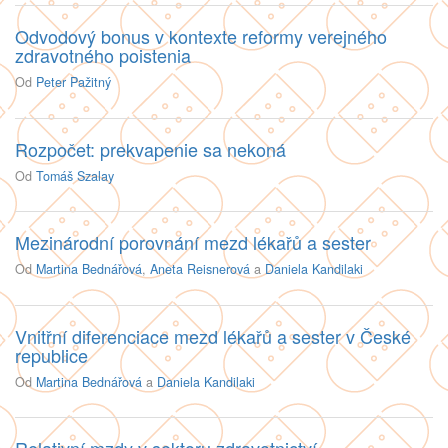
Odvodový bonus v kontexte reformy verejného
zdravotného poistenia
Od
Peter Pažitný
Rozpočet: prekvapenie sa nekoná
Od
Tomáš Szalay
Mezinárodní porovnání mezd lékařů a sester
Od
Martina Bednářová
,
Aneta Reisnerová
a
Daniela Kandilaki
Vnitřní diferenciace mezd lékařů a sester v České
republice
Od
Martina Bednářová
a
Daniela Kandilaki