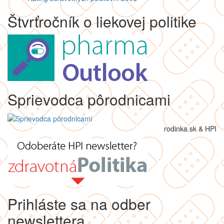
Štvrťročník o liekovej politike
Sprievodca pôrodnicami
rodinka.sk & HPI
Prihláste sa na odber
newslettera