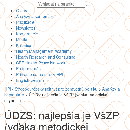
Vyhľadávaný
text
O nás
Analýzy a komentáre
Publikácie
Newsletter
Konferencie
Médiá
Knižnica
Health Management Academy
Health Research and Consulting
CEE Health Policy Network
Podporte nás
Prihláste sa na stáž v HPI
English version
HPI - Stredoeurópsky inštitút pre zdravotnú politiku
>
Analýzy a
komentáre
>
ÚDZS: najlepšia je VšZP (vďaka metodickej
chybe…)
ÚDZS: najlepšia je VšZP
(vďaka metodickej