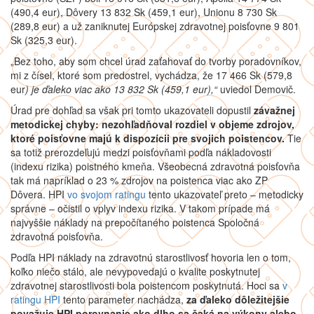
(490,4 eur), Dôvery 13 832 Sk (459,1 eur), Unionu 8 730 Sk
(289,8 eur) a už zaniknutej Európskej zdravotnej poisťovne 9 801
Sk (325,3 eur).
„Bez toho, aby som chcel úrad zaťahovať do tvorby poradovníkov,
mi z čísel, ktoré som predostrel, vychádza, že 17 466 Sk (579,8
eur
) je ďaleko viac ako 13 832 Sk (459,1 eur
),“
uviedol Demovič.
Úrad pre dohľad sa však pri tomto ukazovateli dopustil
závažnej
metodickej chyby: nezohľadňoval rozdiel v objeme zdrojov,
ktoré poisťovne majú k dispozícii pre svojich poistencov.
Tie
sa totiž prerozdeľujú medzi poisťovňami podľa nákladovosti
(indexu rizika) poistného kmeňa. Všeobecná zdravotná poisťovňa
tak má napríklad o 23 % zdrojov na poistenca viac ako ZP
Dôvera. HPI
vo svojom ratingu
tento ukazovateľ preto – metodicky
správne – očistil o vplyv indexu rizika. V takom prípade má
najvyššie náklady na prepočítaného poistenca Spoločná
zdravotná poisťovňa.
Podľa HPI náklady na zdravotnú starostlivosť hovoria len o tom,
koľko niečo stálo, ale nevypovedajú o kvalite poskytnutej
zdravotnej starostlivosti bola poistencom poskytnutá. Hoci sa
v
ratingu HPI
tento parameter nachádza,
za ďaleko dôležitejšie
považuje HPI porovnanie ako dlho sa čaká na výkony alebo