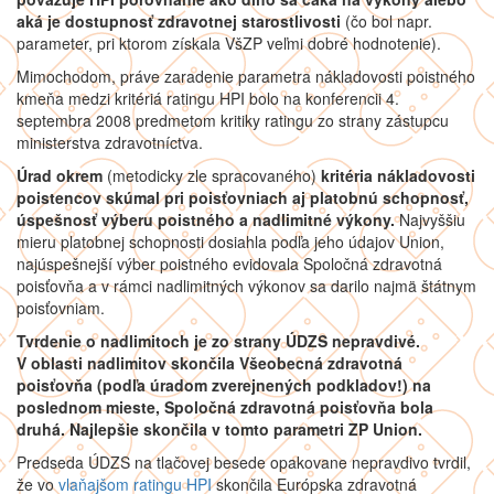
aká je dostupnosť zdravotnej starostlivosti
(čo bol napr.
parameter, pri ktorom získala VšZP veľmi dobré hodnotenie).
Mimochodom, práve zaradenie parametra nákladovosti poistného
kmeňa medzi kritériá ratingu HPI bolo na konferencii 4.
septembra 2008 predmetom kritiky ratingu zo strany zástupcu
ministerstva zdravotníctva.
Úrad okrem
(metodicky zle spracovaného)
kritéria nákladovosti
poistencov skúmal pri poisťovniach aj platobnú schopnosť,
úspešnosť výberu poistného a nadlimitné výkony.
Najvyššiu
mieru platobnej schopnosti dosiahla podľa jeho údajov Union,
najúspešnejší výber poistného evidovala Spoločná zdravotná
poisťovňa a v rámci nadlimitných výkonov sa darilo najmä štátnym
poisťovniam.
Tvrdenie o nadlimitoch je zo strany ÚDZS nepravdivé.
V oblasti nadlimitov skončila Všeobecná zdravotná
poisťovňa (podľa úradom zverejnených podkladov!) na
poslednom mieste, Spoločná zdravotná poisťovňa bola
druhá. Najlepšie skončila v tomto parametri ZP Union.
Predseda ÚDZS na tlačovej besede opakovane nepravdivo tvrdil,
že vo
vlaňajšom ratingu HPI
skončila Európska zdravotná