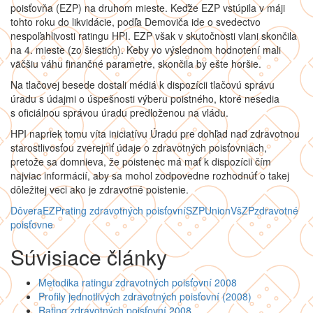
poisťovňa (EZP) na druhom mieste. Keďže EZP vstúpila v máji
tohto roku do likvidácie, podľa Demoviča ide o svedectvo
nespoľahlivosti ratingu HPI. EZP však v skutočnosti vlani skončila
na 4. mieste (zo šiestich). Keby vo výslednom hodnotení mali
väčšiu váhu finančné parametre, skončila by ešte horšie.
Na tlačovej besede dostali médiá k dispozícii tlačovú správu
úradu s údajmi o úspešnosti výberu poistného, ktoré nesedia
s oficiálnou správou úradu predloženou na vládu.
HPI napriek tomu víta iniciatívu Úradu pre dohľad nad zdravotnou
starostlivosťou zverejniť údaje o zdravotných poisťovniach,
pretože sa domnieva, že poistenec má mať k dispozícii čím
najviac informácií, aby sa mohol zodpovedne rozhodnúť o takej
dôležitej veci ako je zdravotné poistenie.
Dôvera
EZP
rating zdravotných poisťovní
SZP
Union
VšZP
zdravotné
poisťovne
Súvisiace články
Metodika ratingu zdravotných poisťovní 2008
Profily jednotlivých zdravotných poisťovní (2008)
Rating zdravotných poisťovní 2008