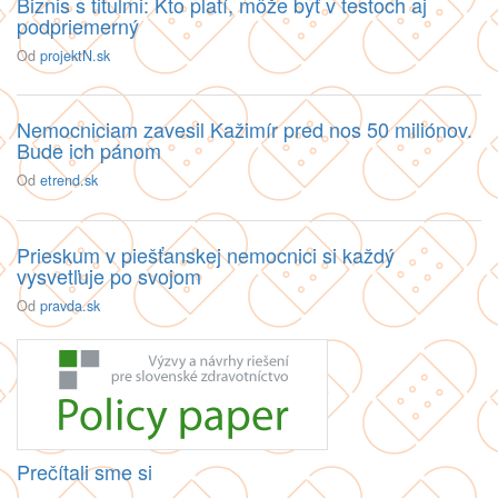
Biznis s titulmi: Kto platí, môže byť v testoch aj
podpriemerný
Od
projektN.sk
Nemocniciam zavesil Kažimír pred nos 50 miliónov.
Bude ich pánom
Od
etrend.sk
Prieskum v piešťanskej nemocnici si každý
vysvetľuje po svojom
Od
pravda.sk
Prečítali sme si