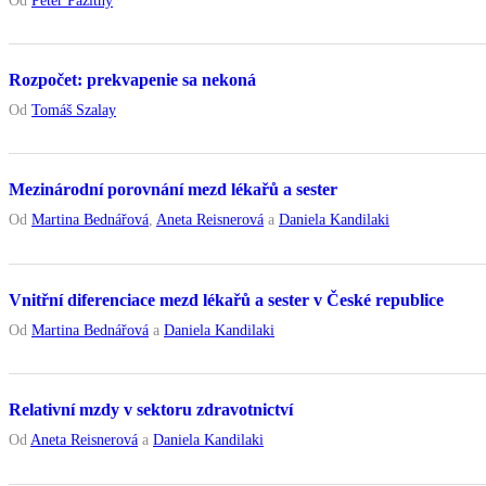
Rozpočet: prekvapenie sa nekoná
Od
Tomáš Szalay
Mezinárodní porovnání mezd lékařů a sester
Od
Martina Bednářová
,
Aneta Reisnerová
a
Daniela Kandilaki
Vnitřní diferenciace mezd lékařů a sester v České republice
Od
Martina Bednářová
a
Daniela Kandilaki
Relativní mzdy v sektoru zdravotnictví
Od
Aneta Reisnerová
a
Daniela Kandilaki