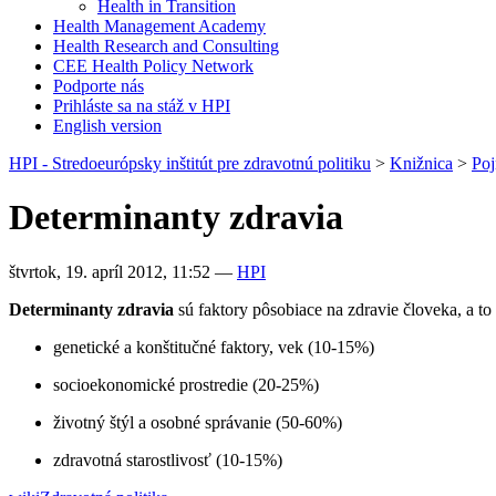
Health in Transition
Health Management Academy
Health Research and Consulting
CEE Health Policy Network
Podporte nás
Prihláste sa na stáž v HPI
English version
HPI - Stredoeurópsky inštitút pre zdravotnú politiku
>
Knižnica
>
Po
Determinanty zdravia
štvrtok, 19. apríl 2012, 11:52
—
HPI
Determinanty zdravia
sú faktory pôsobiace na zdravie človeka, a to
genetické a konštitučné faktory, vek (10-15%)
socioekonomické prostredie (20-25%)
životný štýl a osobné správanie (50-60%)
zdravotná starostlivosť (10-15%)