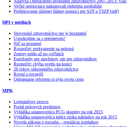
Analýza Operačného programu zdravotníctvo 2007-2013: Viac 
Veľké nemocnice nakupovali elektrinu najdrahšie
Prešetrovanie údajnej štátnej pomoci pre SZP a VšZP [pdf]
HPI v médiách
Slovenské zdravotníctvo nie je bezplatné
Uspokojíme sa s priemerom?
Nič sa nezmení
Rozpočet: prekvapenie sa nekoná
Zmeny prídu až po voľbách
Eurofondy pre stavbárov, nie pre zdravotníkov
Rozpočet: chýba svetlo na konci
20 rokov súkromného zdravotníctva
Rovní a rovnejší
Odmietanie reforiem si pýta svoju cenu
MPK
Legislatívny proces
Portál právnych predpisov
Vyhláška ustanovujúca PCG skupiny na rok 2015
Vyhláška ustanovujúca index rizika nákladov na rok 2015
Novela zákona o rozsahu – regulácia poplatkov