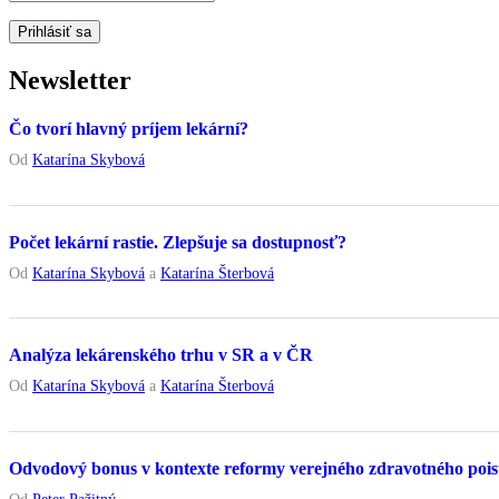
Newsletter
Čo tvorí hlavný príjem lekární?
Od
Katarína Skybová
Počet lekární rastie. Zlepšuje sa dostupnosť?
Od
Katarína Skybová
a
Katarína Šterbová
Analýza lekárenského trhu v SR a v ČR
Od
Katarína Skybová
a
Katarína Šterbová
Odvodový bonus v kontexte reformy verejného zdravotného pois
Od
Peter Pažitný