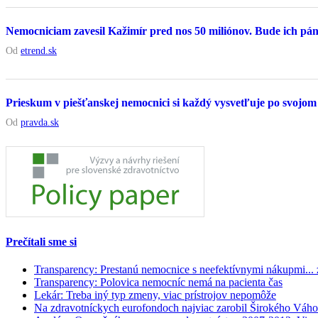
Nemocniciam zavesil Kažimír pred nos 50 miliónov. Bude ich p
Od
etrend.sk
Prieskum v piešťanskej nemocnici si každý vysvetľuje po svojom
Od
pravda.sk
Prečítali sme si
Transparency: Prestanú nemocnice s neefektívnymi nákupmi...
Transparency: Polovica nemocníc nemá na pacienta čas
Lekár: Treba iný typ zmeny, viac prístrojov nepomôže
Na zdravotníckych eurofondoch najviac zarobil Širokého Váho