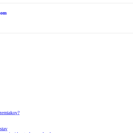
ánom
 zemiakov?
stav