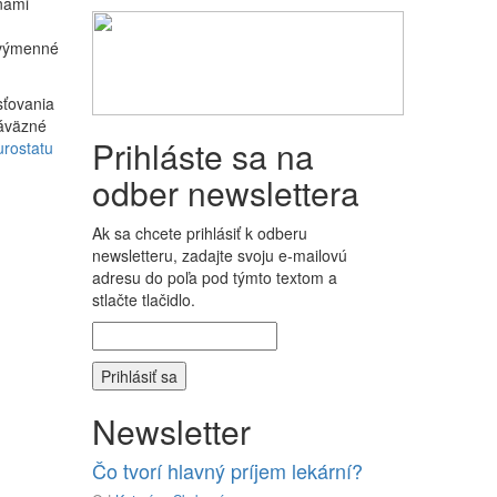
nami
 výmenné
sťovania
Záväzné
Prihláste sa na
rostatu
odber newslettera
Ak sa chcete prihlásiť k odberu
newsletteru, zadajte svoju e-mailovú
adresu do poľa pod týmto textom a
stlačte tlačidlo.
Newsletter
Čo tvorí hlavný príjem lekární?