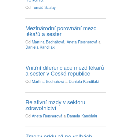
Od
Tomáš Szalay
Mezinárodní porovnání mezd
lékařů a sester
Od
Martina Bednářová
,
Aneta Reisnerová
a
Daniela Kandilaki
Vnitřní diferenciace mezd lékařů
a sester v České republice
Od
Martina Bednářová
a
Daniela Kandilaki
Relativní mzdy v sektoru
zdravotnictví
Od
Aneta Reisnerová
a
Daniela Kandilaki
Zmeny prídu až po voľbách