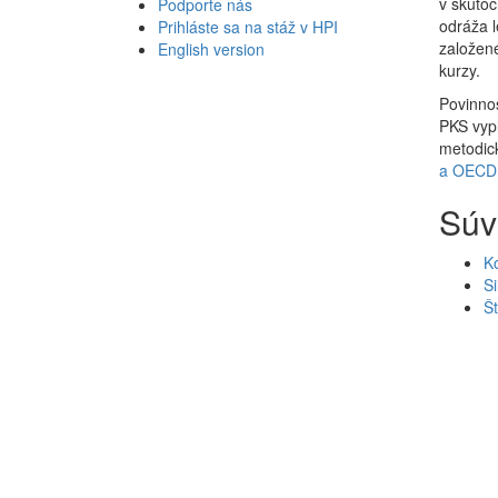
v skutoč
Podporte nás
odráža l
Prihláste sa na stáž v HPI
založené
English version
kurzy.
Povinnos
PKS vyp
metodick
a OECD
Súv
K
Si
Št