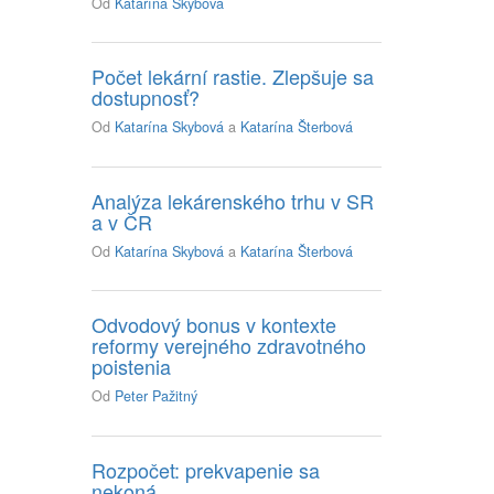
Od
Katarína Skybová
Počet lekární rastie. Zlepšuje sa
dostupnosť?
Od
Katarína Skybová
a
Katarína Šterbová
Analýza lekárenského trhu v SR
a v ČR
Od
Katarína Skybová
a
Katarína Šterbová
Odvodový bonus v kontexte
reformy verejného zdravotného
poistenia
Od
Peter Pažitný
Rozpočet: prekvapenie sa
nekoná