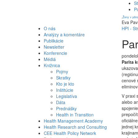
St
P
„
Ženy v pôro
Eva Pav
O nás
HPI - St
Analýzy a komentáre
Par
Publikácie
Newsletter
Konferencie
pondelok
Médiá
Parita 
Knižnica
ukazovat
Pojmy
(regiónu
Skratky
cenové r
Kto je kto
eliminov
Inštitúcie
V praxi 
Legislatíva
alebo an
Dáta
spojeni
Prednášky
prepočí
Health in Transition
oficiáln
Health Management Academy
jednej k
Health Research and Consulting
krajinam
CEE Health Policy Network