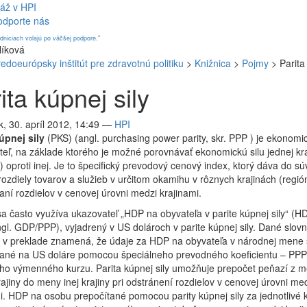
áž v HPI
odporte nás
dniciach volajú po väčšej podpore.
”
líková
redoeurópsky inštitút pre zdravotnú politiku
>
Knižnica
>
Pojmy
>
Parita
ita kúpnej sily
, 30. apríl 2012, 14:49
—
HPI
kúpnej sily
(PKS) (angl. purchasing power parity, skr. PPP ) je ekonomi
eľ, na základe ktorého je možné porovnávať ekonomickú silu jednej kra
) oproti inej. Je to špecifický prevodový cenový index, ktorý dáva do sú
ozdiely tovarov a služieb v určitom okamihu v rôznych krajinách (regió
aní rozdielov v cenovej úrovni medzi krajinami.
sa často využíva ukazovateľ „HDP na obyvateľa v parite kúpnej sily“ (
gl. GDP/PPP), vyjadrený v US dolároch v parite kúpnej sily. Dané slov
e v preklade znamená, že údaje za HDP na obyvateľa v národnej mene 
tané na US doláre pomocou špeciálneho prevodného koeficientu – PPP
eho výmenného kurzu. Parita kúpnej sily umožňuje prepočet peňazí z 
rajiny do meny inej krajiny pri odstránení rozdielov v cenovej úrovni me
i. HDP na osobu prepočítané pomocou parity kúpnej sily za jednotlivé kr