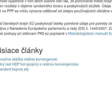
nosti vyjadrené v tom istom súbore cien tak, že porovnanie medzi kraji
en rozdiely v objeme vyrobeného tovaru a poskytnutých služieb. Údaje
 na PPP sa môžu výrazne odlišovať od údajov používajúcich oficiálne
ť členských krajín EÚ poskytovať všetky potrebné údaje pre potreby zi
lýva z Nariadenia Európskeho parlamentu a rady (ES) č. 1445/2007. 
é postupy pri zisťovaní PKS sú popísané v
Metodologickom manuáli Eu
.
isiace články
onečne ukážka reálnej konvergencie
lný rast HDP bol spojený s reálnou konvergenciou
andard kúpnej sily