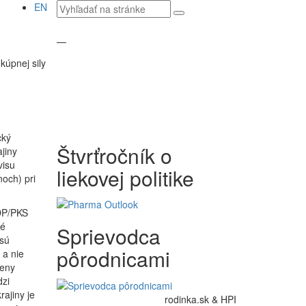
Vyhľadávaný
EN
text
—
 kúpnej sily
cký
Štvrťročník o
jiny
visu
liekovej politike
noch) pri
HDP/PKS
né
Sprievodca
sú
pôrodnicami
 a nie
meny
dzi
ajiny je
rodinka.sk & HPI